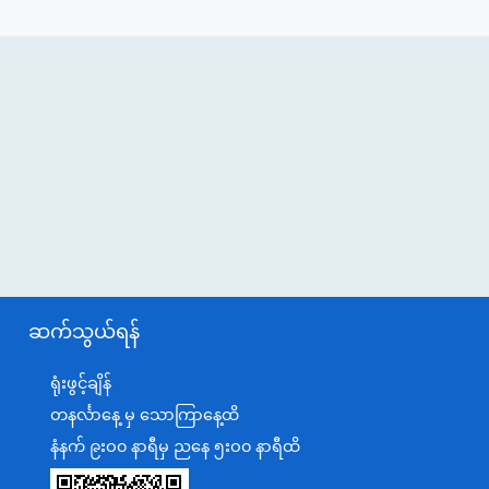
ဆက်သွယ်ရန်
ရုံးဖွင့်ချိန်
တနင်္လာနေ့ မှ သောကြာနေ့ထိ
နံနက် ၉းဝ၀ နာရီမှ ညနေ ၅းဝ၀ နာရီထိ