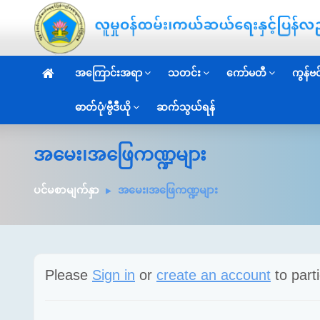
အကြောင်းအရာ
သတင်း
ကော်မတီ
ကွန်ဗင်
ဓာတ်ပုံ/ဗွီဒီယို
ဆက်သွယ်ရန်
အမေး၊အဖြေကဏ္ဍများ
ပင်မစာမျက်နှာ
အမေး၊အဖြေကဏ္ဍများ
Please
Sign in
or
create an account
to parti