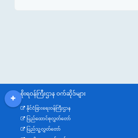
အစိုးရဝန်ကြီးဌာန ဝက်ဆိုဒ်များ
DDM
MOS
DSW
DOR
နိုင်ငံခြားရေးဝန်ကြီးဌာန
ပြည်ထောင်စုလွှတ်တော်
ပြည်သူ့လွှတ်တော်