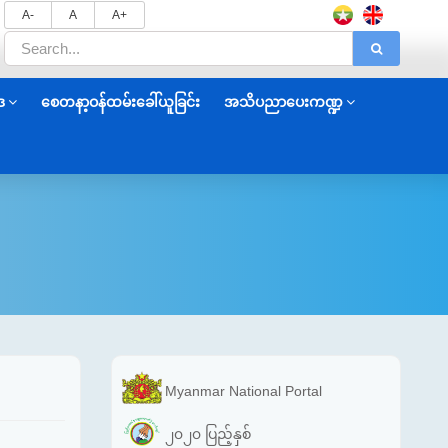
A-
A
A+
ဒ
စေတနာ့ဝန်ထမ်းခေါ်ယူခြင်း
အသိပညာပေးကဏ္ဍ
Myanmar National Portal
၂၀၂၀ ပြည့်နှစ်