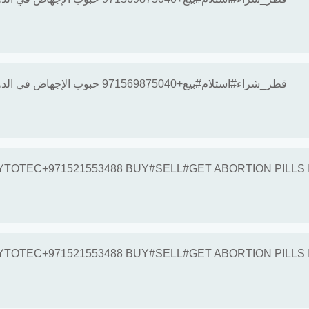
قطر_شراء#استلام#بيع+71569875040
TOTEC+971521553488 BUY#SELL#GET ABORTION PILLS 
TOTEC+971521553488 BUY#SELL#GET ABORTION PILLS 