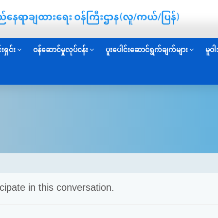
းရှင်း
ဝန်ဆောင်မှုလုပ်ငန်း
ပူးပေါင်းဆောင်ရွက်ချက်များ
မူဝါ
cipate in this conversation.