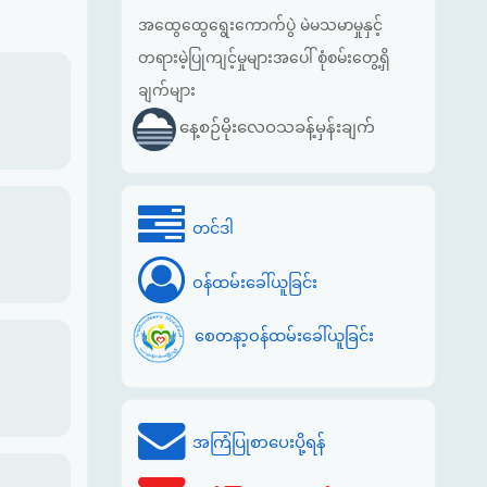
အထွေထွေရွေးကောက်ပွဲ မဲမသမာမှုနှင့်
တရားမဲ့ပြုကျင့်မှုများအပေါ် စုံစမ်းတွေ့ရှိ
ချက်များ
နေ့စဉ်မိုးလေဝသခန့်မှန်းချက်
တင်ဒါ
ဝန်ထမ်းခေါ်ယူခြင်း
စေတနာ့ဝန်ထမ်းခေါ်ယူခြင်း
အကြံပြုစာပေးပို့ရန်