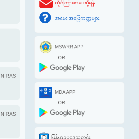
တိုင်ကြားစာပေးပို့ရန်
အမေး၊အဖြေကဏ္ဍများ
MSWRR APP
OR
IN RAS
MDA APP
OR
IN RAS
မြန်မာဥပဒေသတင်း