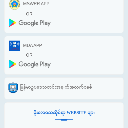
MSWRR APP
OR
MDA APP
OR
မြန်မာဥပဒေသတင်းအချက်အလက်စနစ်
မိုးလေဝသဆိုင်ရာ WEBSITE မျာ: