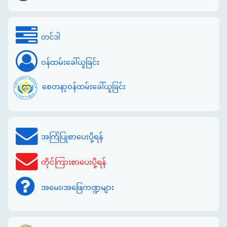
တင်ဒါ
ဝန်ထမ်းခေါ်ယူခြင်း
စေတနာ့ဝန်ထမ်းခေါ်ယူခြင်း
အကြံပြုစာပေးပို့ရန်
တိုင်ကြားစာပေးပို့ရန်
အမေး၊အဖြေကဏ္ဍများ