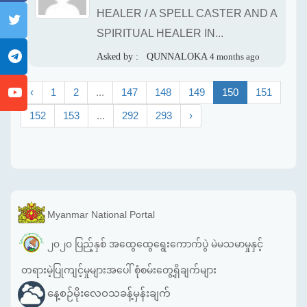
HEALER / A SPELL CASTER AND A
SPIRITUAL HEALER IN...
Asked by :
QUNNALOKA
4 months ago
‹
1
2
...
147
148
149
150
151
152
153
...
292
293
›
Myanmar National Portal
၂၀၂၀ ပြည့်နှစ် အထွေထွေရွေးကောက်ပွဲ မဲမသမာမှုနှင့်
တရားမဲ့ပြုကျင့်မှုများအပေါ် စုံစမ်းတွေ့ရှိချက်များ
နေ့စဉ်မိုးလေဝသခန့်မှန်းချက်