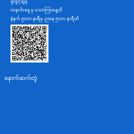
ရုံးဖွင့်ချိန်
အပြည်ပြည်ဆိုင်ရာပူးပေါင်းဆောင်ရွက်ရေးဝန်ကြီးဌာန
တနင်္လာနေ့ မှ သောကြာနေ့ထိ
ပြန်ကြားရေးဝန်ကြီးဌာန
နံနက် ၉းဝ၀ နာရီမှ ညနေ ၅းဝ၀ နာရီထိ
သာသနာရေးနှင့် ယဉ်ကျေးမှုဝန်ကြီးဌာန
စိုက်ပျိုးရေး၊မွေးမြူရေးနှင့်ဆည်မြောင်းဝန်ကြီးဌာန
ပို့ဆောင်ရေးနှင့်ဆက်သွယ်ရေးဝန်ကြီးဌာန
သယံဇာတနှင့်ပတ်ဝန်းကျင်ထိန်းသိမ်းရေးဝန်ကြီးဌာန
လျှပ်စစ်နှင့်စွမ်းအင်ဝန်ကြီးဌာန
နောက်ဆက်တွဲ
အလုပ်သမား၊လူဝင်မှုကြီးကြပ်ရေးနှင့်ပြည်သူ့အင်အား
ဝန်ကြီးဌာန
စီးပွားရေးနှင့်ကူးသန်းရောင်းဝယ်ရေးဝန်ကြီးဌာန
ပညာရေးဝန်ကြီးဌာန
ကျန်းမာရေးနှင့်အားကစားဝန်ကြီးဌာန
ဆောက်လုပ်ရေးဝန်ကြီးဌာန