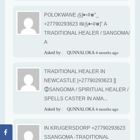
POLOKWANE ௹]➸#♛”_
+27790293623 ㏎௹➸#♛]” A
TRADITIONAL HEALER / SANGOMA/
A
Asked by :
QUNNALOKA
4 months ago
TRADITIONAL HEALER IN
NEWCASTLE [+27790293623 ]]
⓶SANGOMA / SPIRITUAL HEALER /
SPELLS CASTER IN AMA...
Asked by :
QUNNALOKA
4 months ago
IN KRUGERSDORP +27790293623
SSANGOMA -TRADITIONAL