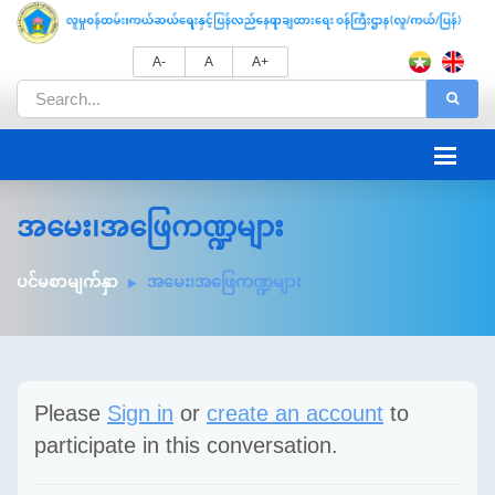
A-
A
A+
အမေး၊အဖြေကဏ္ဍများ
ပင်မစာမျက်နှာ
အမေး၊အဖြေကဏ္ဍများ
Please
Sign in
or
create an account
to
participate in this conversation.