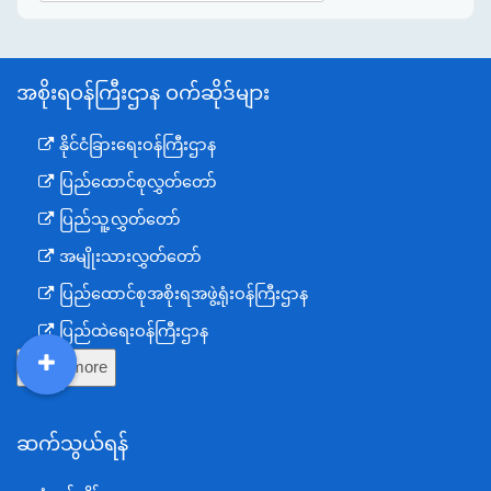
အစိုးရဝန်ကြီးဌာန ဝက်ဆိုဒ်များ
နိုင်ငံခြားရေးဝန်ကြီးဌာန
ပြည်ထောင်စုလွှတ်တော်
ပြည်သူ့လွှတ်တော်
အမျိုးသားလွှတ်တော်
ပြည်ထောင်စုအစိုးရအဖွဲ့ရုံးဝန်ကြီးဌာန
ပြည်ထဲရေးဝန်ကြီးဌာန
Show more
ကာကွယ်ရေးဝန်ကြီးဌာန
DDM
MOS
DSW
DOR
နယ်စပ်ရေးရာဝန်ကြီးဌာန
ဆက်သွယ်ရန်
စီမံကိန်း၊ဘဏ္ဍာရေးနှင့်စက်မှုဝန်ကြီးဌာန
ရင်းနှီးမြှုပ်နှံမှုနှင့် နိုင်ငံခြားစီးပွားဆက်သွယ်ရေးဝန်ကြီးဌာန