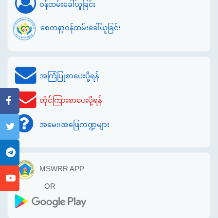
ဝန်ထမ်းခေါ်ယူခြင်း
စေတနာ့ဝန်ထမ်းခေါ်ယူခြင်း
အကြံပြုစာပေးပို့ရန်
တိုင်ကြားစာပေးပို့ရန်
အမေး၊အဖြေကဏ္ဍများ
MSWRR APP
OR