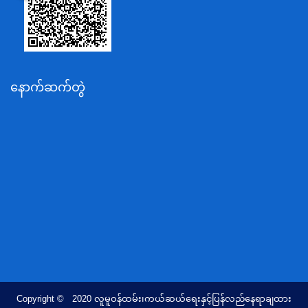
ပို့ဆောင်ရေးနှင့်ဆက်သွယ်ရေးဝန်ကြီးဌာန
သယံဇာတနှင့်ပတ်ဝန်းကျင်ထိန်းသိမ်းရေးဝန်ကြီးဌာန
လျှပ်စစ်နှင့်စွမ်းအင်ဝန်ကြီးဌာန
နောက်ဆက်တွဲ
အလုပ်သမား၊လူဝင်မှုကြီးကြပ်ရေးနှင့်ပြည်သူ့အင်အား
ဝန်ကြီးဌာန
စီးပွားရေးနှင့်ကူးသန်းရောင်းဝယ်ရေးဝန်ကြီးဌာန
ပညာရေးဝန်ကြီးဌာန
ကျန်းမာရေးနှင့်အားကစားဝန်ကြီးဌာန
ဆောက်လုပ်ရေးဝန်ကြီးဌာန
လူမူဝန်ထမ်း၊ကယ်ဆယ်ရေးနှင့်ပြန်လည်နေရာချထားရေး
ဝန်ကြီးဌာန
ဟိုတယ်နှင့်ခရီးသွားလာရေးဝန်ကြီးဌာန
တိုင်းရင်းသားလူမျိုးရေးရာဝန်ကြီးဌာန
Copyright © 2020 လူမူဝန်ထမ်း၊ကယ်ဆယ်ရေးနှင့်ပြန်လည်နေရာချထား