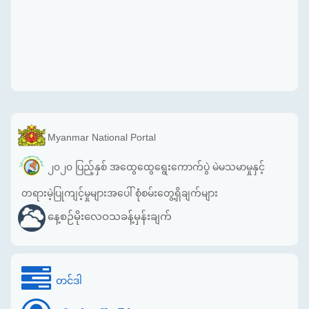
Myanmar National Portal
၂၀၂၀ ပြည့်နှစ် အထွေထွေရွေးကောက်ပွဲ မဲမသမာမှုနှင့်
တရားမဲ့ပြုကျင့်မှုများအပေါ် စုံစမ်းတွေ့ရှိချက်များ
နေ့စဉ်မိုးလေဝသခန့်မှန်းချက်
တင်ဒါ