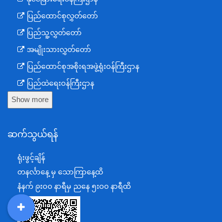
ပြည်ထောင်စုလွှတ်တော်
ပြည်သူ့လွှတ်တော်
အမျိုးသားလွှတ်တော်
ပြည်ထောင်စုအစိုးရအဖွဲ့ရုံးဝန်ကြီးဌာန
ပြည်ထဲရေးဝန်ကြီးဌာန
Show more
ကာကွယ်ရေးဝန်ကြီးဌာန
နယ်စပ်ရေးရာဝန်ကြီးဌာန
ဆက်သွယ်ရန်
စီမံကိန်း၊ဘဏ္ဍာရေးနှင့်စက်မှုဝန်ကြီးဌာန
ရင်းနှီးမြှုပ်နှံမှုနှင့် နိုင်ငံခြားစီးပွားဆက်သွယ်ရေးဝန်ကြီးဌာန
ရုံးဖွင့်ချိန်
အပြည်ပြည်ဆိုင်ရာပူးပေါင်းဆောင်ရွက်ရေးဝန်ကြီးဌာန
တနင်္လာနေ့ မှ သောကြာနေ့ထိ
ပြန်ကြားရေးဝန်ကြီးဌာန
နံနက် ၉းဝ၀ နာရီမှ ညနေ ၅းဝ၀ နာရီထိ
သာသနာရေးနှင့် ယဉ်ကျေးမှုဝန်ကြီးဌာန
စိုက်ပျိုးရေး၊မွေးမြူရေးနှင့်ဆည်မြောင်းဝန်ကြီးဌာန
DDM
MOS
DSW
DOR