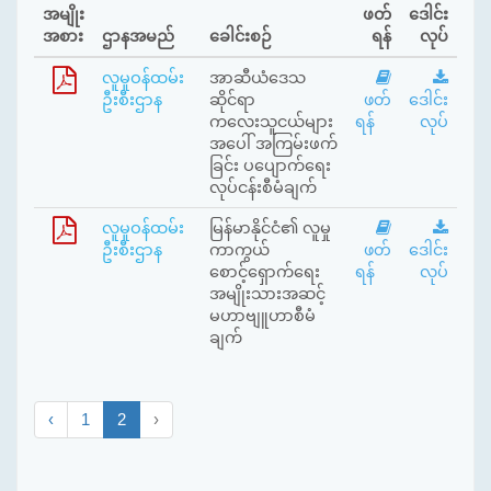
အမျိုး
ဖတ်
ဒေါင်း
အစား
ဌာနအမည်
ခေါင်းစဉ်
ရန်
လုပ်
လူမှုဝန်ထမ်း
အာဆီယံဒေသ
ဦးစီးဌာန
ဆိုင်ရာ
ဖတ်
ဒေါင်း
ကလေးသူငယ်များ
ရန်
လုပ်
အပေါ် အကြမ်းဖက်
ခြင်း ပပျောက်ရေး
လုပ်ငန်းစီမံချက်
လူမှုဝန်ထမ်း
မြန်မာနိုင်ငံ၏ လူမှု
ဦးစီးဌာန
ကာကွယ်
ဖတ်
ဒေါင်း
စောင့်ရှောက်ရေး
ရန်
လုပ်
အမျိုးသားအဆင့်
မဟာဗျူဟာစီမံ
ချက်
‹
1
2
›