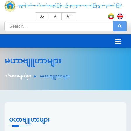
A-
A
A+
မဟာဗျူဟာများ
ပင်မစာမျက်နှာ
မဟာဗျူဟာများ
မဟာဗျူဟာများ