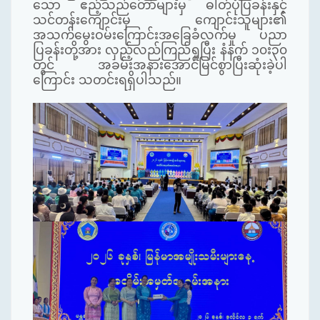
သော ဧည့်သည်တော်များမှ ဓါတ်ပုံပြခန်းနှင့်
သင်တန်းကျောင်းမှ ကျောင်းသူများ၏
အသက်မွေးဝမ်းကြောင်းအခြေခံလက်မှု ပညာ
ပြခန်းတို့အား လှည့်လည်ကြည်ရှုပြီး နံနက် ၁၀း၃၀
တွင် အခမ်းအနားအောင်မြင်စွာပြီးဆုံးခဲ့ပါ
ကြောင်း သတင်းရရှိပါသည်။