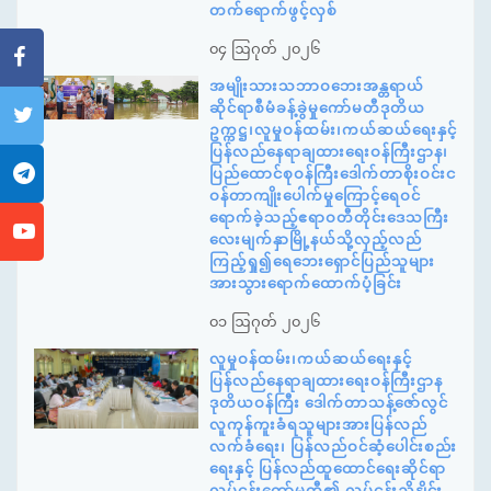
တက်ရောက်ဖွင့်လှစ်
၀၄ ဩဂုတ် ၂၀၂၆
အမျိုးသားသဘာဝဘေးအန္တရာယ်
ဆိုင်ရာစီမံခန့်ခွဲမှုကော်မတီဒုတိယ
ဥက္ကဋ္ဌ၊လူမှုဝန်ထမ်း၊ကယ်ဆယ်ရေးနှင့်
ပြန်လည်နေရာချထားရေးဝန်ကြီးဌာန၊
ပြည်ထောင်စုဝန်ကြီးဒေါက်တာစိုးဝင်းင
ဝန်တာကျိုးပေါက်မှုကြောင့်ရေဝင်
ရောက်ခဲ့သည့်ဧရာဝတီတိုင်းဒေသကြီး
လေးမျက်နှာမြို့နယ်သို့လှည့်လည်
ကြည့်ရှု၍ရေဘေးရှောင်ပြည်သူများ
အားသွားရောက်ထောက်ပံ့ခြင်း
၀၁ ဩဂုတ် ၂၀၂၆
လူမှုဝန်ထမ်း၊ကယ်ဆယ်ရေးနှင့်
ပြန်လည်နေရာချထားရေးဝန်ကြီးဌာန
ဒုတိယဝန်ကြီး ဒေါက်တာသန့်ဇော်လွင်
လူကုန်ကူးခံရသူများအားပြန်လည်
လက်ခံရေး၊ ပြန်လည်ဝင်ဆံ့ပေါင်းစည်း
ရေးနှင့် ပြန်လည်ထူထောင်ရေးဆိုင်ရာ
လုပ်ငန်းကော်မတီ၏ လုပ်ငန်းညှိနှိုင်း