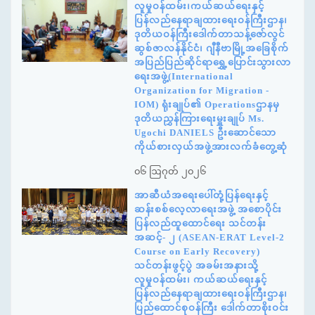
လူမှုဝန်ထမ်း၊ကယ်ဆယ်ရေးနှင့်
ပြန်လည်နေရာချထားရေးဝန်ကြီးဌာန၊
ဒုတိယဝန်ကြီးဒေါက်တာသန့်ဇော်လွင်
ဆွစ်ဇာလန်နိုင်ငံ၊ ဂျီနီဗာမြို့အခြေစိုက်
အပြည်ပြည်ဆိုင်ရာရွှေ့ပြောင်းသွားလာ
ရေးအဖွဲ့(International
Organization for Migration -
IOM) ရုံးချုပ်၏ Operationsဌာနမှ
ဒုတိယညွှန်ကြားရေးမှူးချုပ် Ms.
Ugochi DANIELS ဦးဆောင်သော
ကိုယ်စားလှယ်အဖွဲ့အားလက်ခံတွေ့ဆုံ
၀၆ ဩဂုတ် ၂၀၂၆
အာဆီယံအရေးပေါ်တုံ့ပြန်ရေးနှင့်
ဆန်းစစ်လေ့လာရေးအဖွဲ့ အစောပိုင်း
ပြန်လည်ထူထောင်ရေး သင်တန်း
အဆင့်- ၂ (ASEAN-ERAT Level-2
Course on Early Recovery)
သင်တန်းဖွင့်ပွဲ အခမ်းအနားသို့
လူမှုဝန်ထမ်း၊ ကယ်ဆယ်ရေးနှင့်
ပြန်လည်နေရာချထားရေးဝန်ကြီးဌာန၊
ပြည်ထောင်စုဝန်ကြီး ဒေါက်တာစိုးဝင်း