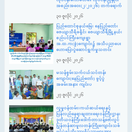
အစည်းအဝေး(၂/၂၀၂၆) တက်ရောက်
၃၀ ဇူလိုင် ၂၀၂၆
ပြည်ထောင်စုနယ်မြေ၊ နေပြည်တော်၊
ဇေယျာသီရိခရိုင်၊ ဇေယျာသီရိမြို့နယ်၊
စည်ပင်ကြီးကျေးရွာ
အ.ထ.က(ခွဲ)ကျောင်း၌ အသိပညာပေး
ဟောပြောပွဲဆောင်ရွက်မှုသတင်း
၃၀ ဇူလိုင် ၂၀၂၆
မသန်စွမ်းသက်ငယ်သင်တန်း
ကျောင်း(နေပြည်တော်) ဖွင့်ပွဲ
အခမ်းအနား ကျင်းပ
၂၇ ဇူလိုင် ၂၀၂၆
လူမှုဝန်ထမ်း၊ကယ်ဆယ်ရေးနှင့်
ပြန်လည်နေရာချထားရေးဝန်ကြီးဌာန၊
ဒုတိယဝန်ကြီးဒေါက်တာသန့်ဇော်လွင်
ပြွန်တန်ဆာမူလတန်းကြိုကျောင်းသစ်
ဖွင့်ပွဲနှင့်ဘိုးဘွားရိပ်သာများအား