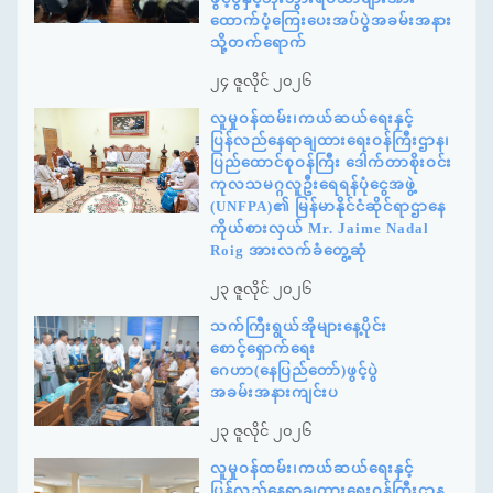
ထောက်ပံ့ကြေးပေးအပ်ပွဲအခမ်းအနား
သို့တက်ရောက်
၂၄ ဇူလိုင် ၂၀၂၆
လူမှုဝန်ထမ်း၊ကယ်ဆယ်ရေးနှင့်
ပြန်လည်နေရာချထားရေးဝန်ကြီးဌာန၊
ပြည်ထောင်စုဝန်ကြီး ဒေါက်တာစိုးဝင်း
ကုလသမဂ္ဂလူဦးရေရန်ပုံငွေအဖွဲ့
(UNFPA)၏ မြန်မာနိုင်ငံဆိုင်ရာဌာနေ
ကိုယ်စားလှယ် Mr. Jaime Nadal
Roig အားလက်ခံတွေ့ဆုံ
၂၃ ဇူလိုင် ၂၀၂၆
သက်ကြီးရွယ်အိုများနေ့ပိုင်း
စောင့်ရှောက်ရေး
ဂေဟာ(နေပြည်တော်)ဖွင့်ပွဲ
အခမ်းအနားကျင်းပ
၂၃ ဇူလိုင် ၂၀၂၆
လူမှုဝန်ထမ်း၊ကယ်ဆယ်ရေးနှင့်
ပြန်လည်နေရာချထားရေးဝန်ကြီးဌာန