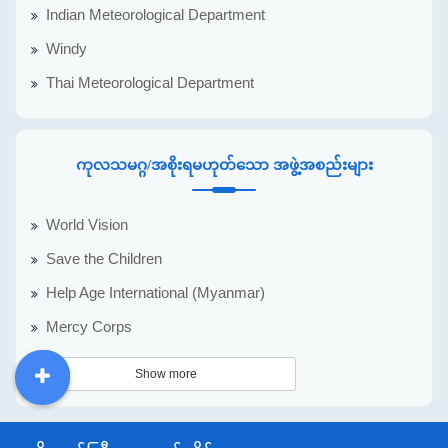
Indian Meteorological Department
Windy
Thai Meteorological Department
ကုလသမဂ္ဂ/အစိုးရမဟုတ်သော အဖွဲ့အစည်းများ
World Vision
Save the Children
Help Age International (Myanmar)
Mercy Corps
Show more
DDM
MOS
DSW
DOR