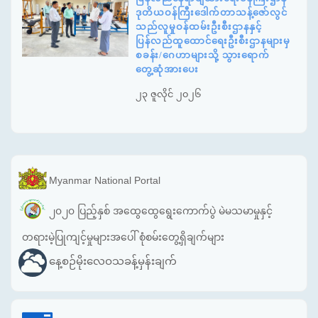
ဒုတိယဝန်ကြီးဒေါက်တာသန့်ဇော်လွင်
သည်လူမှုဝန်ထမ်းဦးစီးဌာနနှင့်
ပြန်လည်ထူထောင်ရေးဦးစီးဌာနများမှ
စခန်း/ဂေဟာများသို့ သွားရောက်
တွေ့ဆုံအားပေး
၂၃ ဇူလိုင် ၂၀၂၆
Myanmar National Portal
၂၀၂၀ ပြည့်နှစ် အထွေထွေရွေးကောက်ပွဲ မဲမသမာမှုနှင့်
တရားမဲ့ပြုကျင့်မှုများအပေါ် စုံစမ်းတွေ့ရှိချက်များ
နေ့စဉ်မိုးလေဝသခန့်မှန်းချက်