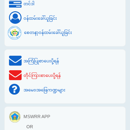
တင်ဒါ
ဝန်ထမ်းခေါ်ယူခြင်း
စေတနာ့ဝန်ထမ်းခေါ်ယူခြင်း
အကြံပြုစာပေးပို့ရန်
တိုင်ကြားစာပေးပို့ရန်
အမေး၊အဖြေကဏ္ဍများ
MSWRR APP
OR