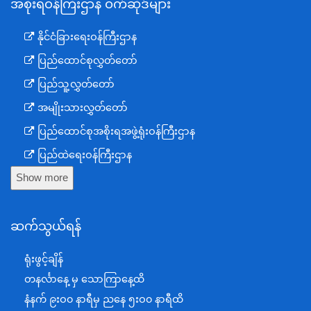
အစိုးရဝန်ကြီးဌာန ဝက်ဆိုဒ်များ
နိုင်ငံခြားရေးဝန်ကြီးဌာန
ပြည်ထောင်စုလွှတ်တော်
ပြည်သူ့လွှတ်တော်
အမျိုးသားလွှတ်တော်
ပြည်ထောင်စုအစိုးရအဖွဲ့ရုံးဝန်ကြီးဌာန
ပြည်ထဲရေးဝန်ကြီးဌာန
Show more
ကာကွယ်ရေးဝန်ကြီးဌာန
နယ်စပ်ရေးရာဝန်ကြီးဌာန
ဆက်သွယ်ရန်
စီမံကိန်း၊ဘဏ္ဍာရေးနှင့်စက်မှုဝန်ကြီးဌာန
ရင်းနှီးမြှုပ်နှံမှုနှင့် နိုင်ငံခြားစီးပွားဆက်သွယ်ရေးဝန်ကြီးဌာန
ရုံးဖွင့်ချိန်
အပြည်ပြည်ဆိုင်ရာပူးပေါင်းဆောင်ရွက်ရေးဝန်ကြီးဌာန
တနင်္လာနေ့ မှ သောကြာနေ့ထိ
ပြန်ကြားရေးဝန်ကြီးဌာန
နံနက် ၉းဝ၀ နာရီမှ ညနေ ၅းဝ၀ နာရီထိ