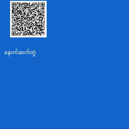
သာသနာရေးနှင့် ယဉ်ကျေးမှုဝန်ကြီးဌာန
စိုက်ပျိုးရေး၊မွေးမြူရေးနှင့်ဆည်မြောင်းဝန်ကြီးဌာန
ပို့ဆောင်ရေးနှင့်ဆက်သွယ်ရေးဝန်ကြီးဌာန
သယံဇာတနှင့်ပတ်ဝန်းကျင်ထိန်းသိမ်းရေးဝန်ကြီးဌာန
လျှပ်စစ်နှင့်စွမ်းအင်ဝန်ကြီးဌာန
နောက်ဆက်တွဲ
အလုပ်သမား၊လူဝင်မှုကြီးကြပ်ရေးနှင့်ပြည်သူ့အင်အား
ဝန်ကြီးဌာန
စီးပွားရေးနှင့်ကူးသန်းရောင်းဝယ်ရေးဝန်ကြီးဌာန
ပညာရေးဝန်ကြီးဌာန
ကျန်းမာရေးနှင့်အားကစားဝန်ကြီးဌာန
ဆောက်လုပ်ရေးဝန်ကြီးဌာန
လူမူဝန်ထမ်း၊ကယ်ဆယ်ရေးနှင့်ပြန်လည်နေရာချထားရေး
ဝန်ကြီးဌာန
ဟိုတယ်နှင့်ခရီးသွားလာရေးဝန်ကြီးဌာန