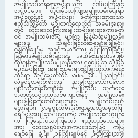
အမျိုးသမီးရေးရာအဖွဲ့နာယက ဒေါ်မမကြီးနှင့်
အဖွဲ့ဝင်များ၊ တိုင်းဒေသကြီးအမျိုးသမီးရေးရာ
အဖွဲ့ဥက္ကဌနှင့် အဖွဲ့ဝင်များ၊ ဖိတ်ကြားထားသော
ဧည့်သည်တော် များတက်ရောက်၍ အခမ်းအနား
တွင် တိုင်းဒေသကြီးအမျိုးသမီးရေးရာကော်မတီ
ဝင် အမျိုးသမီးအဖွဲ့ များက မြန်မာအမျိုးသမီး
များနေ့ သီချင်းဖြင့်သီဆိုဖျော်ဖြေခြင်း၊
ဝန်ကြီးချုပ်မှ အဖွင့်အမှာစကား ပြောကြားခြင်း၊
မြန်မာအမျိုးသမီးများနေ့ အထိမ်းအမှတ်အဖြစ်
ထူးချွန်အမျိုးသမီး(၂၁)ဦးအား ဂုဏ်ပြုဆု ချီးမြှင့်
ပေးအပ်ခြင်း၊ အမျိုးသမီးများဖွံ့ဖြိုးတိုးတက်‌ရေး
ဆိုင်ရာ သမိုင်းမှတ်တိုင်
Video Clip
ပြသခြင်း၊
လူမှုဝန်ထမ်းဦးစီးဌာန၊ နားမကြားသောကလေး
များသင်တန်းကျောင်း၊ အမျိုးသမီး သက်မွေး
အတတ်သင်ပညာသင်ကျောင်းနှင့် အမျိုးသမီး
များဖွံ့ဖြိုးတိုးတက်ရေးဌာနမှ အမျိုးသမီးငယ်
လေးများ၊ လူမှုဝန်ထမ်းဦးစီးဌာနအသိအမှတ်ပြု
ဧရိပ်မွန်အမျိုးသမီးဂေဟာမှ အမျိုးသမီးငယ်များ
က ကြွရောက်လာကြသော ဧည့်သည်တော်များ
အား တေးသရုပ်ဖော်အကပ‌ဒေသာဖြင့် ကပြ
ဖျော်ဖြေ ခဲ့ပြီး ဝန်ကြီးချုပ်နှင့် ဖိတ်ကြားထား