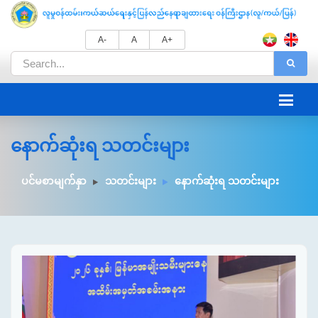
A-
A
A+
နောက်ဆုံးရ သတင်းများ
ပင်မစာမျက်နှာ
သတင်းများ
နောက်ဆုံးရ သတင်းများ