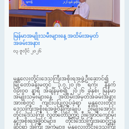
မြန်မာအမျိုးသမီးများနေ့ အထိမ်းအမှတ်
အခမ်းအနား
၀၃ ဇူလိုင် ၂၀၂၆
မန္တလေးတိုင်းဒေသကြီးအစိုးရအဖွဲ့ဦးဆောင်၍
မြို့တော်ခန်းမတွင် ၃.၇.၂၀၂၆ ရက်၊ နံနက်
၀၉း၀၀ နာရီ အချိန်မှစ၍ ၂၀၂၆ ခုနှစ်၊ မြန်မာ
အမျိုးသမီးများနေ့ အထိမ်းအမှတ်အခမ်းအနား
အားစတင် ကျင်းပပြုလုပ်ခဲ့ရာ မန္တလေးတိုင်း
ဒေသကြီးအစိုးရအဖွဲ့ဝန်ကြီးချုပ် ဦးမျိုးအောင်၊
တိုင်းဒေသကြီး
လွှတ်တော်ဥက္ကဌ ဦးအောင်ကျော်မိုး
နှင့်အစိုးရအဖွဲ့ဝင်များ၊ တိုင်းဒေသကြီးအဆင့်ဌာန
ဆိုင်ရာ အကြီး အကဲများ
၊ မန္တလေးတိုင်းဒေသကြီး