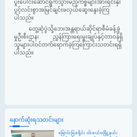
ပူးပေါင်းဆောင်ရွက်သွားမည့်ကိစ္စများအားရင်းနှီး
ပွင့်လင်းစွာအမြင်ချင်းဖလှယ်ဆွေးနွေးခဲ့ကြ
ပါသည်။
တွေ့ဆုံပွဲသို့ဘေးအန္တရာယ်ဆိုင်ရာစီမံခန့်ခွဲ
မှုဦးစီးဌာန၊ ညွှန်ကြားရေးမှူးချုပ်နှင့်တာဝန်ရှိ
သူများပါဝင်တက်ရောက်ခဲ့ကြကြောင်းသတင်းရရှိ
ပါသည်။
နောက်ဆုံးရသတင်းများ
မြောင်းမြခရိုင်၊ ဝါးခယ်မမြို့နယ်၊