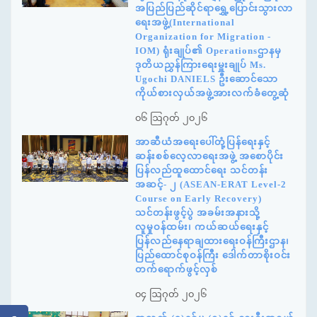
အပြည်ပြည်ဆိုင်ရာရွှေ့ပြောင်းသွားလာ
ရေးအဖွဲ့(International
Organization for Migration -
IOM) ရုံးချုပ်၏ Operationsဌာနမှ
ဒုတိယညွှန်ကြားရေးမှူးချုပ် Ms.
Ugochi DANIELS ဦးဆောင်သော
ကိုယ်စားလှယ်အဖွဲ့အားလက်ခံတွေ့ဆုံ
၀၆ ဩဂုတ် ၂၀၂၆
အာဆီယံအရေးပေါ်တုံ့ပြန်ရေးနှင့်
ဆန်းစစ်လေ့လာရေးအဖွဲ့ အစောပိုင်း
ပြန်လည်ထူထောင်ရေး သင်တန်း
အဆင့်- ၂ (ASEAN-ERAT Level-2
Course on Early Recovery)
သင်တန်းဖွင့်ပွဲ အခမ်းအနားသို့
လူမှုဝန်ထမ်း၊ ကယ်ဆယ်ရေးနှင့်
ပြန်လည်နေရာချထားရေးဝန်ကြီးဌာန၊
ပြည်ထောင်စုဝန်ကြီး ဒေါက်တာစိုးဝင်း
တက်ရောက်ဖွင့်လှစ်
၀၄ ဩဂုတ် ၂၀၂၆