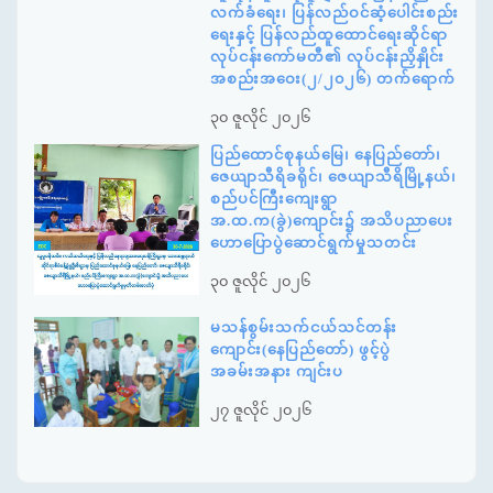
လက်ခံရေး၊ ပြန်လည်ဝင်ဆံ့ပေါင်းစည်း
ရေးနှင့် ပြန်လည်ထူထောင်ရေးဆိုင်ရာ
လုပ်ငန်းကော်မတီ၏ လုပ်ငန်းညှိနှိုင်း
အစည်းအဝေး(၂/၂၀၂၆) တက်ရောက်
၃၀ ဇူလိုင် ၂၀၂၆
ပြည်ထောင်စုနယ်မြေ၊ နေပြည်တော်၊
ဇေယျာသီရိခရိုင်၊ ဇေယျာသီရိမြို့နယ်၊
စည်ပင်ကြီးကျေးရွာ
အ.ထ.က(ခွဲ)ကျောင်း၌ အသိပညာပေး
ဟောပြောပွဲဆောင်ရွက်မှုသတင်း
၃၀ ဇူလိုင် ၂၀၂၆
မသန်စွမ်းသက်ငယ်သင်တန်း
ကျောင်း(နေပြည်တော်) ဖွင့်ပွဲ
အခမ်းအနား ကျင်းပ
၂၇ ဇူလိုင် ၂၀၂၆