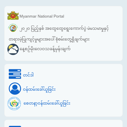
Myanmar National Portal
၂၀၂၀ ပြည့်နှစ် အထွေထွေရွေးကောက်ပွဲ မဲမသမာမှုနှင့်
တရားမဲ့ပြုကျင့်မှုများအပေါ် စုံစမ်းတွေ့ရှိချက်များ
နေ့စဉ်မိုးလေဝသခန့်မှန်းချက်
တင်ဒါ
ဝန်ထမ်းခေါ်ယူခြင်း
စေတနာ့ဝန်ထမ်းခေါ်ယူခြင်း