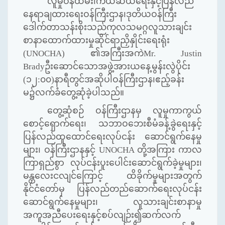
လူမှုဝန်ထမ်း၊ကယ်ဆယ်ရေးနှင့်ပြန်လည်
နေရာချထားရေးဝန်ကြီးဌာန၊ဒုတိယဝန်ကြီး
ဒေါက်တာသန်းစိုးသည်ကုလသမဂ္ဂလူသားချင်း
စာနာထောက်ထားမှုဆိုင်ရာညှိနှိုင်းရေးရုံး
(
UNOCHA)
၏အကြီးအကဲ
Mr. Justin
Brady
ဦးဆောင်သောအဖွဲ့အားယနေ့မွန်းလွဲပိုင်း
(၁၂:၀၀)နာရီတွင်အဆိုပါဝန်ကြီးဌာန၊ဧည့်ခန်း
မ၌လက်ခံတွေ့ဆုံခဲ့ပါသည်။
တွေ့ဆုံစဉ် ဝန်ကြီးဌာနမှ လူမှုကာကွယ်
စောင့်ရှောက်ရေး၊ သဘာဝဘေးစီမံခန့်ခွဲရေးနှင့်
ပြန်လည်ထူထောင်ရေးလုပ်ငန်း ဆောင်ရွက်နေမှု
များ၊ ဝန်ကြီးဌာနနှင့်
UNOCHA
တို့အကြား ကာလ
ကြာရှည်စွာ လုပ်ငန်းပူးပေါင်းဆောင်ရွက်ခဲ့မှုများ၊
မန္တလေးငလျင်ကြောင့် ထိခိုက်မှုများအတွက်
နိုင်ငံတော်မှ ပြန်လည်တည်ဆောက်ရေးလုပ်ငန်း
ဆောင်ရွက်နေမှုများ၊ လူသားချင်းစာနာမှု
အကူအညီပေးရေးနှင့်စပ်လျဉ်း၍ဆက်လက်