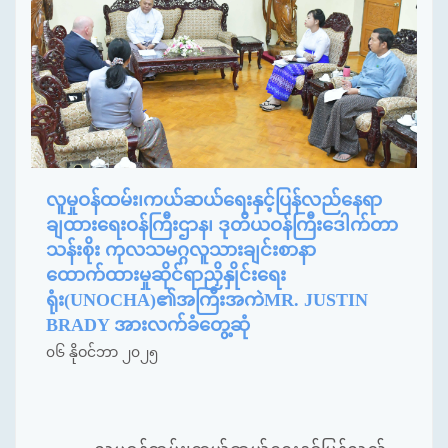
လူမှုဝန်ထမ်း၊ကယ်ဆယ်ရေးနှင့်ပြန်လည်နေရာ
ချထားရေးဝန်ကြီးဌာန၊ ဒုတိယဝန်ကြီးဒေါက်တာ
သန်းစိုး ကုလသမဂ္ဂလူသားချင်းစာနာ
ထောက်ထားမှုဆိုင်ရာညှိနှိုင်းရေး
ရုံး(UNOCHA)၏အကြီးအကဲMR. JUSTIN
BRADY အားလက်ခံတွေ့ဆုံ
၀၆ နိုဝင်ဘာ ၂၀၂၅