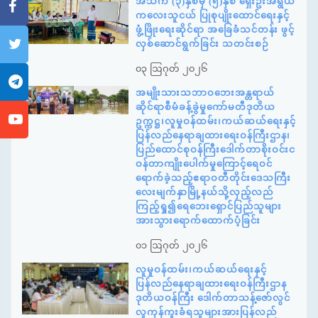
အသက် (၃)နှစ်မှ (၅)နှစ် ရှေးဦးအရွယ်
ကလေးသူငယ် ပြုစုပျိုးထောင်ရေးနှင့်
ဖွံ့ဖြိုးရေးဆိုင်ရာ အခြေခံသင်တန်း ဖွင့်
လှစ်ဆောင်ရွက်ခြင်း သတင်းစဉ်
၀၃ ဩဂုတ် ၂၀၂၆
အမျိုးသားသဘာဝဘေးအန္တရာယ်
ဆိုင်ရာစီမံခန့်ခွဲမှုကော်မတီဒုတိယ
ဥက္ကဋ္ဌ၊လူမှုဝန်ထမ်း၊ကယ်ဆယ်ရေးနှင့်
ပြန်လည်နေရာချထားရေးဝန်ကြီးဌာန၊
ပြည်ထောင်စုဝန်ကြီးဒေါက်တာစိုးဝင်းင
ဝန်တာကျိုးပေါက်မှုကြောင့်ရေဝင်
ရောက်ခဲ့သည့်ဧရာဝတီတိုင်းဒေသကြီး
လေးမျက်နှာမြို့နယ်သို့လှည့်လည်
ကြည့်ရှု၍ရေဘေးရှောင်ပြည်သူများ
အားသွားရောက်ထောက်ပံ့ခြင်း
၀၁ ဩဂုတ် ၂၀၂၆
လူမှုဝန်ထမ်း၊ကယ်ဆယ်ရေးနှင့်
ပြန်လည်နေရာချထားရေးဝန်ကြီးဌာန
ဒုတိယဝန်ကြီး ဒေါက်တာသန့်ဇော်လွင်
လူကုန်ကူးခံရသူများအားပြန်လည်