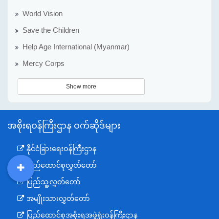
World Vision
Save the Children
Help Age International (Myanmar)
Mercy Corps
Show more
အစိုးရဝန်ကြီးဌာန ဝက်ဆိုဒ်များ
နိုင်ငံခြားရေးဝန်ကြီးဌာန
ပြည်ထောင်စုလွှတ်တော်
DDM
MOS
DSW
DOR
ပြည်သူ့လွှတ်တော်
အမျိုးသားလွှတ်တော်
ပြည်ထောင်စုအစိုးရအဖွဲ့ရုံးဝန်ကြီးဌာန