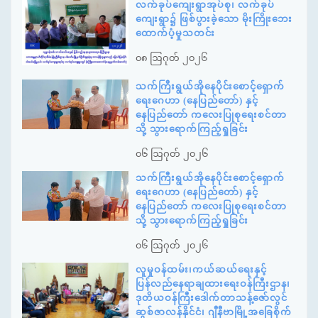
လက်ခုပ်ကျေးရွာအုပ်စု၊ လက်ခုပ်
ကျေးရွာ၌ ဖြစ်ပွားခဲ့သော မိုးကြိုးဘေး
ထောက်ပံ့မှုသတင်း
၀၈ ဩဂုတ် ၂၀၂၆
သက်ကြီးရွယ်အိုနေပိုင်းစောင့်ရှောက်
ရေးဂေဟာ (နေပြည်တော်) နှင့်
နေပြည်တော် ကလေးပြုစုရေးစင်တာ
သို့ သွားရောက်ကြည့်ရှုခြင်း
၀၆ ဩဂုတ် ၂၀၂၆
သက်ကြီးရွယ်အိုနေပိုင်းစောင့်ရှောက်
ရေးဂေဟာ (နေပြည်တော်) နှင့်
နေပြည်တော် ကလေးပြုစုရေးစင်တာ
သို့ သွားရောက်ကြည့်ရှုခြင်း
၀၆ ဩဂုတ် ၂၀၂၆
လူမှုဝန်ထမ်း၊ကယ်ဆယ်ရေးနှင့်
ပြန်လည်နေရာချထားရေးဝန်ကြီးဌာန၊
ဒုတိယဝန်ကြီးဒေါက်တာသန့်ဇော်လွင်
ဆွစ်ဇာလန်နိုင်ငံ၊ ဂျီနီဗာမြို့အခြေစိုက်