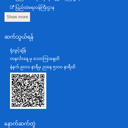
ပြည်ထဲရေးဝန်ကြီးဌာန
Show more
ကာကွယ်ရေးဝန်ကြီးဌာန
နယ်စပ်ရေးရာဝန်ကြီးဌာန
ဆက်သွယ်ရန်
စီမံကိန်း၊ဘဏ္ဍာရေးနှင့်စက်မှုဝန်ကြီးဌာန
ရင်းနှီးမြှုပ်နှံမှုနှင့် နိုင်ငံခြားစီးပွားဆက်သွယ်ရေးဝန်ကြီးဌာန
ရုံးဖွင့်ချိန်
အပြည်ပြည်ဆိုင်ရာပူးပေါင်းဆောင်ရွက်ရေးဝန်ကြီးဌာန
တနင်္လာနေ့ မှ သောကြာနေ့ထိ
ပြန်ကြားရေးဝန်ကြီးဌာန
နံနက် ၉းဝ၀ နာရီမှ ညနေ ၅းဝ၀ နာရီထိ
သာသနာရေးနှင့် ယဉ်ကျေးမှုဝန်ကြီးဌာန
စိုက်ပျိုးရေး၊မွေးမြူရေးနှင့်ဆည်မြောင်းဝန်ကြီးဌာန
ပို့ဆောင်ရေးနှင့်ဆက်သွယ်ရေးဝန်ကြီးဌာန
သယံဇာတနှင့်ပတ်ဝန်းကျင်ထိန်းသိမ်းရေးဝန်ကြီးဌာန
လျှပ်စစ်နှင့်စွမ်းအင်ဝန်ကြီးဌာန
နောက်ဆက်တွဲ
အလုပ်သမား၊လူဝင်မှုကြီးကြပ်ရေးနှင့်ပြည်သူ့အင်အား