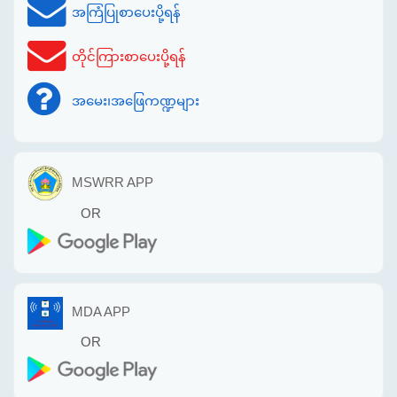
အကြံပြုစာပေးပို့ရန်
တိုင်ကြားစာပေးပို့ရန်
အမေး၊အဖြေကဏ္ဍများ
MSWRR APP
OR
MDA APP
OR