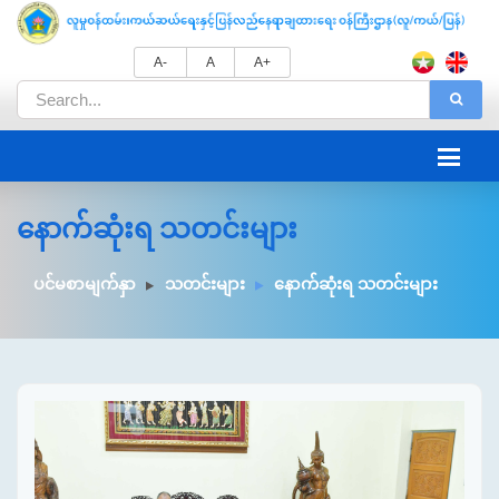
A-
A
A+
နောက်ဆုံးရ သတင်းများ
ပင်မစာမျက်နှာ
သတင်းများ
နောက်ဆုံးရ သတင်းများ