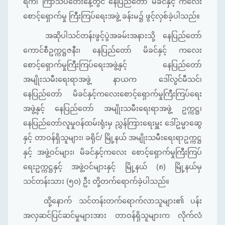
ရက်၊ ကြာသပတေးနေ့တွင် နေပြည်တော် မိခင်နှင့် ကလေး
စောင့်ရှောက်မှု ကြီးကြပ်ရေးအဖွဲ့ ခန်းမ၌ ဖွင့်လှစ်ခဲ့ပါသည်။
အဆိုပါသင်တန်းဖွင့်ပွဲအခမ်းအနားသို့ နေပြည်တော်
ကောင်စီဥက္ကဋ္ဌဇနီး၊ နေပြည်တော် မိခင်နှင့် ကလေး
စောင့်ရှောက်မှုကြီးကြပ်ရေးအဖွဲ့နှင့် နေပြည်တော်
အမျိုးသမီးရေးရာအဖွဲ့ နာယက ဒေါ်လွင်မီသင်၊
နေပြည်တော် မိခင်နှင့်ကလေးစောင့်ရှောက်မှုကြီးကြပ်ရေး
အဖွဲ့နှင့် နေပြည်တော် အမျိုးသမီးရေးရာအဖွဲ့ ဥက္ကဋ္ဌ၊
နေပြည်တော်လူမှုဝန်ထမ်းရုံးမှ ညွှန်ကြားရေးမှူး ဒေါ်ဥမ္မာဆွေ
နှင့် တာဝန်ရှိသူများ၊ ခရိုင်/ မြို့နယ် အမျိုးသမီးရေးရာဥက္ကဋ္ဌ
နှင့် အဖွဲ့ဝင်များ၊ မိခင်နှင့်ကလေး စောင့်ရှောက်မှုကြီးကြပ်
ရေးဥက္ကဋ္ဌနှင့် အဖွဲ့ဝင်များနှင့် မြို့နယ် (၈) မြို့နယ်မှ
သင်တန်းသား (၅၀) ဦး တို့တက်ရောက်ခဲ့ပါသည်။
ထို့နောက် သင်တန်းတက်ရောက်လာသူများ၏ ပန်း
အလှဆင်ပြင်ဆင်မှုများအား တာဝန်ရှိသူများက လိုက်လံ