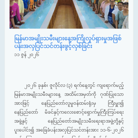
မြန်မာအမျိုးသမီးများနေ့အကြိုလှုပ်ရှားမှုအဖြစ်
ပန်းအလှပြင်သင်တန်းဖွင့်လှစ်ခြင်း
၁၁ ဇွန် ၂၀၂၆
၂၀၂၆ ခုနှစ်၊ ဇူလိုင်လ (၃) ရက်နေ့တွင် ကျရောက်မည့်
မြန်မာအမျိုးသမီးများနေ့ အထိမ်းအမှတ်ကို ဂုဏ်ပြုသော
အားဖြင့် နေပြည်တော်လူမှုဝန်ထမ်းရုံးမှ ကြီးမှူး၍
နေပြည်တော် မိခင်နှင့်ကလေးစောင့်ရှောက်မှုကြီးကြပ်ရေး
အဖွဲ့နှင့် နေပြည်တော်အမျိုးသမီးရေးရာအဖွဲ့တို့နှင့်
ပူးပေါင်း၍ အခြေခံပန်းအလှပြင်သင်တန်းအား ၁၁-၆-၂၀၂၆