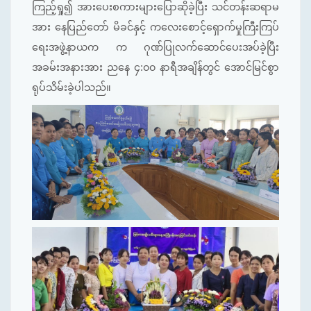
ကြည့်ရှု၍ အားပေးစကားများပြောဆိုခဲ့ပြီး သင်တန်းဆရာမ
အား နေပြည်တော် မိခင်နှင့် ကလေးစောင့်ရှောက်မှုကြီးကြပ်
ရေးအဖွဲ့နာယက က ဂုဏ်ပြုလက်ဆောင်ပေးအပ်ခဲ့ပြီး
အခမ်းအနားအား ညနေ ၄:၀၀ နာရီအချိန်တွင် အောင်မြင်စွာ
ရုပ်သိမ်းခဲ့ပါသည်။