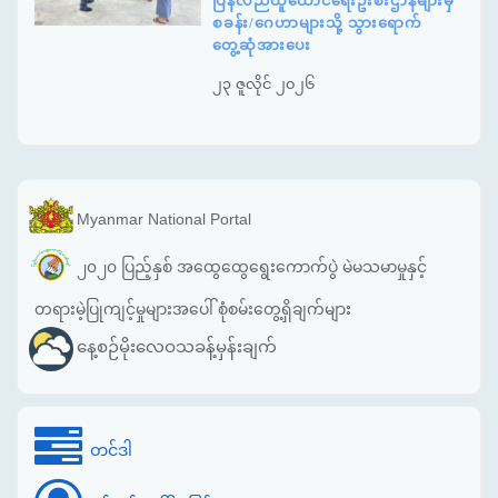
ပြန်လည်ထူထောင်ရေးဦးစီးဌာနများမှ
စခန်း/ဂေဟာများသို့ သွားရောက်
တွေ့ဆုံအားပေး
၂၃ ဇူလိုင် ၂၀၂၆
Myanmar National Portal
၂၀၂၀ ပြည့်နှစ် အထွေထွေရွေးကောက်ပွဲ မဲမသမာမှုနှင့်
တရားမဲ့ပြုကျင့်မှုများအပေါ် စုံစမ်းတွေ့ရှိချက်များ
နေ့စဉ်မိုးလေဝသခန့်မှန်းချက်
တင်ဒါ