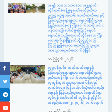
အမျိုးသားသဘာဝဘေးအန္တရာယ်
ဆိုင်ရာစီမံခန့်ခွဲမှုကော်မတီဒုတိယ
ဥက္ကဋ္ဌ၊လူမှုဝန်ထမ်း၊ကယ်ဆယ်ရေးနှင့်
ပြန်လည်နေရာချထားရေးဝန်ကြီးဌာန၊
ပြည်ထောင်စုဝန်ကြီးဒေါက်တာစိုးဝင်းင
ဝန်တာကျိုးပေါက်မှုကြောင့်ရေဝင်
ရောက်ခဲ့သည့်ဧရာဝတီတိုင်းဒေသကြီး
လေးမျက်နှာမြို့နယ်သို့လှည့်လည်
ကြည့်ရှု၍ရေဘေးရှောင်ပြည်သူများ
အားသွားရောက်ထောက်ပံ့ခြင်း
၀၁ ဩဂုတ် ၂၀၂၆
လူမှုဝန်ထမ်း၊ကယ်ဆယ်ရေးနှင့်
ပြန်လည်နေရာချထားရေးဝန်ကြီးဌာန
ဒုတိယဝန်ကြီး ဒေါက်တာသန့်ဇော်လွင်
လူကုန်ကူးခံရသူများအားပြန်လည်
လက်ခံရေး၊ ပြန်လည်ဝင်ဆံ့ပေါင်းစည်း
ရေးနှင့် ပြန်လည်ထူထောင်ရေးဆိုင်ရာ
လုပ်ငန်းကော်မတီ၏ လုပ်ငန်းညှိနှိုင်း
အစည်းအဝေး(၂/၂၀၂၆) တက်ရောက်
၃၀ ဇူလိုင် ၂၀၂၆