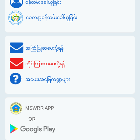
ဝန်ထမ်းခေါ်ယူခြင်း
စေတနာ့ဝန်ထမ်းခေါ်ယူခြင်း
အကြံပြုစာပေးပို့ရန်
တိုင်ကြားစာပေးပို့ရန်
အမေး၊အဖြေကဏ္ဍများ
MSWRR APP
OR