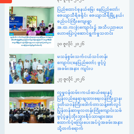
ပြည်ထောင်စုနယ်မြေ၊ နေပြည်တော်၊
ဇေယျာသီရိခရိုင်၊ ဇေယျာသီရိမြို့နယ်၊
စည်ပင်ကြီးကျေးရွာ
အ.ထ.က(ခွဲ)ကျောင်း၌ အသိပညာပေး
ဟောပြောပွဲဆောင်ရွက်မှုသတင်း
၃၀ ဇူလိုင် ၂၀၂၆
မသန်စွမ်းသက်ငယ်သင်တန်း
ကျောင်း(နေပြည်တော်) ဖွင့်ပွဲ
အခမ်းအနား ကျင်းပ
၂၇ ဇူလိုင် ၂၀၂၆
လူမှုဝန်ထမ်း၊ကယ်ဆယ်ရေးနှင့်
ပြန်လည်နေရာချထားရေးဝန်ကြီးဌာန၊
ဒုတိယဝန်ကြီးဒေါက်တာသန့်ဇော်လွင်
ပြွန်တန်ဆာမူလတန်းကြိုကျောင်းသစ်
ဖွင့်ပွဲနှင့်ဘိုးဘွားရိပ်သာများအား
ထောက်ပံ့ကြေးပေးအပ်ပွဲအခမ်းအနား
သို့တက်ရောက်