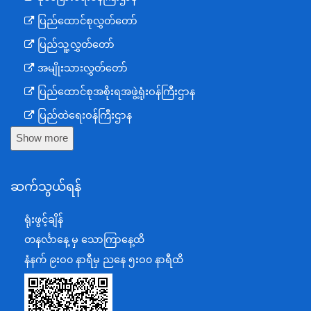
ပြည်ထောင်စုလွှတ်တော်
ပြည်သူ့လွှတ်တော်
အမျိုးသားလွှတ်တော်
ပြည်ထောင်စုအစိုးရအဖွဲ့ရုံးဝန်ကြီးဌာန
ပြည်ထဲရေးဝန်ကြီးဌာန
Show more
ကာကွယ်ရေးဝန်ကြီးဌာန
နယ်စပ်ရေးရာဝန်ကြီးဌာန
ဆက်သွယ်ရန်
စီမံကိန်း၊ဘဏ္ဍာရေးနှင့်စက်မှုဝန်ကြီးဌာန
ရင်းနှီးမြှုပ်နှံမှုနှင့် နိုင်ငံခြားစီးပွားဆက်သွယ်ရေးဝန်ကြီးဌာန
ရုံးဖွင့်ချိန်
အပြည်ပြည်ဆိုင်ရာပူးပေါင်းဆောင်ရွက်ရေးဝန်ကြီးဌာန
တနင်္လာနေ့ မှ သောကြာနေ့ထိ
ပြန်ကြားရေးဝန်ကြီးဌာန
နံနက် ၉းဝ၀ နာရီမှ ညနေ ၅းဝ၀ နာရီထိ
သာသနာရေးနှင့် ယဉ်ကျေးမှုဝန်ကြီးဌာန
စိုက်ပျိုးရေး၊မွေးမြူရေးနှင့်ဆည်မြောင်းဝန်ကြီးဌာန