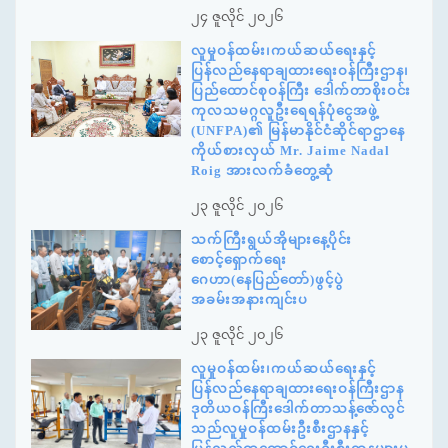
၂၄ ဇူလိုင် ၂၀၂၆
လူမှုဝန်ထမ်း၊ကယ်ဆယ်ရေးနှင့်
ပြန်လည်နေရာချထားရေးဝန်ကြီးဌာန၊
ပြည်ထောင်စုဝန်ကြီး ဒေါက်တာစိုးဝင်း
ကုလသမဂ္ဂလူဦးရေရန်ပုံငွေအဖွဲ့
(UNFPA)၏ မြန်မာနိုင်ငံဆိုင်ရာဌာနေ
ကိုယ်စားလှယ် Mr. Jaime Nadal
Roig အားလက်ခံတွေ့ဆုံ
၂၃ ဇူလိုင် ၂၀၂၆
သက်ကြီးရွယ်အိုများနေ့ပိုင်း
စောင့်ရှောက်ရေး
ဂေဟာ(နေပြည်တော်)ဖွင့်ပွဲ
အခမ်းအနားကျင်းပ
၂၃ ဇူလိုင် ၂၀၂၆
လူမှုဝန်ထမ်း၊ကယ်ဆယ်ရေးနှင့်
ပြန်လည်နေရာချထားရေးဝန်ကြီးဌာန
ဒုတိယဝန်ကြီးဒေါက်တာသန့်ဇော်လွင်
သည်လူမှုဝန်ထမ်းဦးစီးဌာနနှင့်