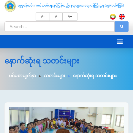
A-
A
A+
နောက်ဆုံးရ သတင်းများ
ပင်မစာမျက်နှာ
သတင်းများ
နောက်ဆုံးရ သတင်းများ