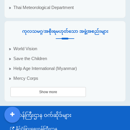
Thai Meteorological Department
ကုလသမဂ္ဂ/အစိုးရမဟုတ်သော အဖွဲ့အစည်းများ
World Vision
Save the Children
Help Age International (Myanmar)
Mercy Corps
Show more
အစိုးရဝန်ကြီးဌာန ဝက်ဆိုဒ်များ
DDM
MOS
DSW
DOR
နိုင်ငံခြားရေးဝန်ကြီးဌာန