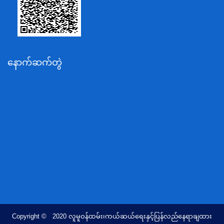
ပို့ဆောင်ရေးနှင့်ဆက်သွယ်ရေးဝန်ကြီးဌာန
သယံဇာတနှင့်ပတ်ဝန်းကျင်ထိန်းသိမ်းရေးဝန်ကြီးဌာန
လျှပ်စစ်နှင့်စွမ်းအင်ဝန်ကြီးဌာန
နောက်ဆက်တွဲ
အလုပ်သမား၊လူဝင်မှုကြီးကြပ်ရေးနှင့်ပြည်သူ့အင်အား
ဝန်ကြီးဌာန
စီးပွားရေးနှင့်ကူးသန်းရောင်းဝယ်ရေးဝန်ကြီးဌာန
ပညာရေးဝန်ကြီးဌာန
ကျန်းမာရေးနှင့်အားကစားဝန်ကြီးဌာန
ဆောက်လုပ်ရေးဝန်ကြီးဌာန
လူမူဝန်ထမ်း၊ကယ်ဆယ်ရေးနှင့်ပြန်လည်နေရာချထားရေး
ဝန်ကြီးဌာန
ဟိုတယ်နှင့်ခရီးသွားလာရေးဝန်ကြီးဌာန
တိုင်းရင်းသားလူမျိုးရေးရာဝန်ကြီးဌာန
Copyright © 2020 လူမူဝန်ထမ်း၊ကယ်ဆယ်ရေးနှင့်ပြန်လည်နေရာချထား