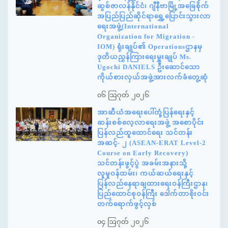
ဆွစ်ဇာလန်နိုင်ငံ၊ ဂျီနီဗာမြို့အခြေစိုက်
အပြည်ပြည်ဆိုင်ရာရွှေ့ပြောင်းသွားလာ
ရေးအဖွဲ့(International
Organization for Migration -
IOM) ရုံးချုပ်၏ Operationsဌာနမှ
ဒုတိယညွှန်ကြားရေးမှူးချုပ် Ms.
Ugochi DANIELS ဦးဆောင်သော
ကိုယ်စားလှယ်အဖွဲ့အားလက်ခံတွေ့ဆုံ
၀၆ ဩဂုတ် ၂၀၂၆
အာဆီယံအရေးပေါ်တုံ့ပြန်ရေးနှင့်
ဆန်းစစ်လေ့လာရေးအဖွဲ့ အစောပိုင်း
ပြန်လည်ထူထောင်ရေး သင်တန်း
အဆင့်- ၂ (ASEAN-ERAT Level-2
Course on Early Recovery)
သင်တန်းဖွင့်ပွဲ အခမ်းအနားသို့
လူမှုဝန်ထမ်း၊ ကယ်ဆယ်ရေးနှင့်
ပြန်လည်နေရာချထားရေးဝန်ကြီးဌာန၊
ပြည်ထောင်စုဝန်ကြီး ဒေါက်တာစိုးဝင်း
တက်ရောက်ဖွင့်လှစ်
၀၄ ဩဂုတ် ၂၀၂၆