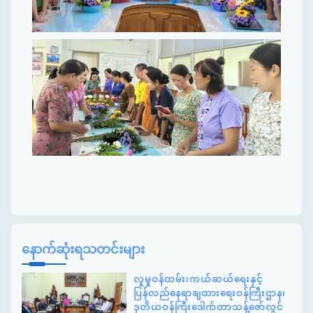
နောက်ဆုံးရသတင်းများ
လူမှုဝန်ထမ်း၊ကယ်ဆယ်ရေးနှင့်
ပြန်လည်နေရာချထားရေးဝန်ကြီးဌာန၊
ဒုတိယဝန်ကြီးဒေါက်တာသန့်ဇော်လွင်