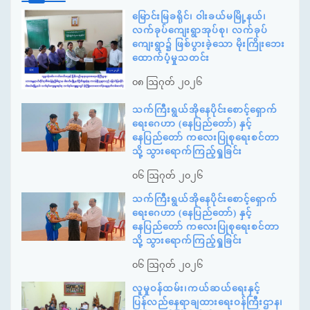
မြောင်းမြခရိုင်၊ ဝါးခယ်မမြို့နယ်၊
လက်ခုပ်ကျေးရွာအုပ်စု၊ လက်ခုပ်
ကျေးရွာ၌ ဖြစ်ပွားခဲ့သော မိုးကြိုးဘေး
ထောက်ပံ့မှုသတင်း
၀၈ ဩဂုတ် ၂၀၂၆
သက်ကြီးရွယ်အိုနေပိုင်းစောင့်ရှောက်
ရေးဂေဟာ (နေပြည်တော်) နှင့်
နေပြည်တော် ကလေးပြုစုရေးစင်တာ
သို့ သွားရောက်ကြည့်ရှုခြင်း
၀၆ ဩဂုတ် ၂၀၂၆
သက်ကြီးရွယ်အိုနေပိုင်းစောင့်ရှောက်
ရေးဂေဟာ (နေပြည်တော်) နှင့်
နေပြည်တော် ကလေးပြုစုရေးစင်တာ
သို့ သွားရောက်ကြည့်ရှုခြင်း
၀၆ ဩဂုတ် ၂၀၂၆
လူမှုဝန်ထမ်း၊ကယ်ဆယ်ရေးနှင့်
ပြန်လည်နေရာချထားရေးဝန်ကြီးဌာန၊