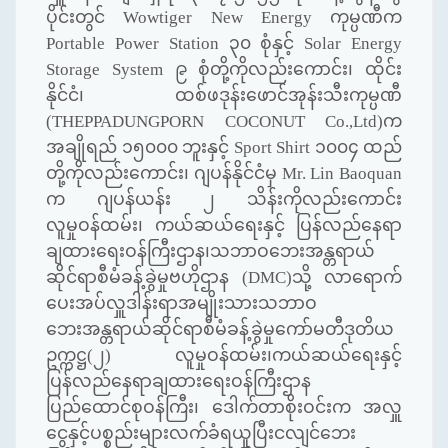
ပိုင်းတွင်
Wowtiger New Energy
ကုမ္ပဏီက
Portable Power Station
၃၀ စုံနှင့်
Solar Energy
Storage System
၉ စုံတို့ကိုလည်းကောင်း၊ ထိုင်း
နိုင်ငံ၊ ထစ်ဖဒုန်းဖောင်အုန်းသီးကုမ္ပဏီ
(
THEPPADUNGPORN COCONUT Co.,Ltd)
က
အချိုရည် ၁၅၀၀၀ ဘူးနှင့်
Sport Shirt
၁၀၀၄ ထည်
တို့ကိုလည်းကောင်း၊ ဂျပန်နိုင်ငံမှ
Mr. Lin Baoquan
က ဂျပန်ယန်း ၂ သိန်းကိုလည်းကောင်း
လူမှုဝန်ထမ်း၊ ကယ်ဆယ်ရေးနှင့် ပြန်လည်နေရာ
ချထားရေးဝန်ကြီးဌာန၊သဘာဝဘေးအန္တရာယ်
ဆိုင်ရာစီမံခန့်ခွဲမှုဗဟိုဌာန (
DMC)
သို့ လာရောက်
ပေးအပ်လှူဒါန်းရာအမျိုးသားသဘာဝ
ဘေးအန္တရာယ်ဆိုင်ရာစီမံခန့်ခွဲမှုကော်မတီဒုတိယ
ဥက္ကဋ္ဌ(၂) လူမှုဝန်ထမ်း၊ကယ်ဆယ်ရေးနှင့်
ပြန်လည်နေရာချထားရေးဝန်ကြီးဌာန
ပြည်ထောင်စုဝန်ကြီး၊ ဒေါက်တာစိုးဝင်းက အလှူ
ငွေနှင့်ပစ္စည်းများလက်ခံရယူပြီးငလျင်ဘေး