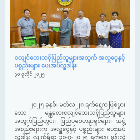
ငလျင်ဘေးသင့်ပြည်သူများအတွက် အလှူငွေနှင့်
ပစ္စည်းများ ပေးအပ်လှူဒါန်း
၃၀ ဇူလိုင် ၂၀၂၅
၂၀၂၅ ခုနှစ်၊ မတ်လ ၂၈ ရက်နေ့က ဖြစ်ပွား
သော မန္တလေးငလျင်ဘေးသင့်ပြည်သူများ
အတွက်ပြည်တွင်း၊ ပြည်ပစေတနာရှင်များ၊ အဖွဲ့
အစည်းများက အလှူငွေနှင့် ပစ္စည်းများ ပေးအပ်
လှူဒါန်း လျက်ရှိရာ ၃၀-၇-၂၀၂၅ ရက်နေ့၊ မွန်းလွဲ