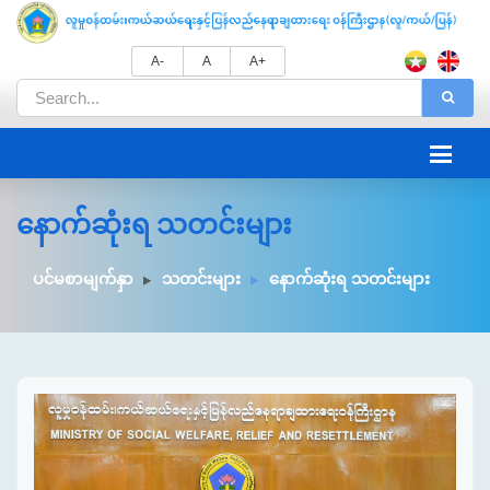
A-
A
A+
နောက်ဆုံးရ သတင်းများ
ပင်မစာမျက်နှာ
သတင်းများ
နောက်ဆုံးရ သတင်းများ