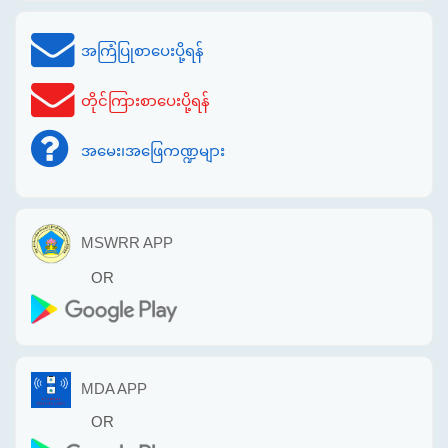
အကြံပြုစာပေးပို့ရန်
တိုင်ကြားစာပေးပို့ရန်
အမေး၊အဖြေကဏ္ဍများ
MSWRR APP
OR
MDA APP
OR