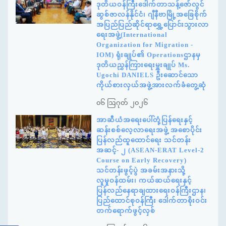
ဒုတိယဝန်ကြီးဒေါက်တာသန့်ဇော်လွင်
ဆွစ်ဇာလန်နိုင်ငံ၊ ဂျီနီဗာမြို့အခြေစိုက်
အပြည်ပြည်ဆိုင်ရာရွှေ့ပြောင်းသွားလာ
ရေးအဖွဲ့(International
Organization for Migration -
IOM) ရုံးချုပ်၏ Operationsဌာနမှ
ဒုတိယညွှန်ကြားရေးမှူးချုပ် Ms.
Ugochi DANIELS ဦးဆောင်သော
ကိုယ်စားလှယ်အဖွဲ့အားလက်ခံတွေ့ဆုံ
၀၆ ဩဂုတ် ၂၀၂၆
အာဆီယံအရေးပေါ်တုံ့ပြန်ရေးနှင့်
ဆန်းစစ်လေ့လာရေးအဖွဲ့ အစောပိုင်း
ပြန်လည်ထူထောင်ရေး သင်တန်း
အဆင့်- ၂ (ASEAN-ERAT Level-2
Course on Early Recovery)
သင်တန်းဖွင့်ပွဲ အခမ်းအနားသို့
လူမှုဝန်ထမ်း၊ ကယ်ဆယ်ရေးနှင့်
ပြန်လည်နေရာချထားရေးဝန်ကြီးဌာန၊
ပြည်ထောင်စုဝန်ကြီး ဒေါက်တာစိုးဝင်း
တက်ရောက်ဖွင့်လှစ်