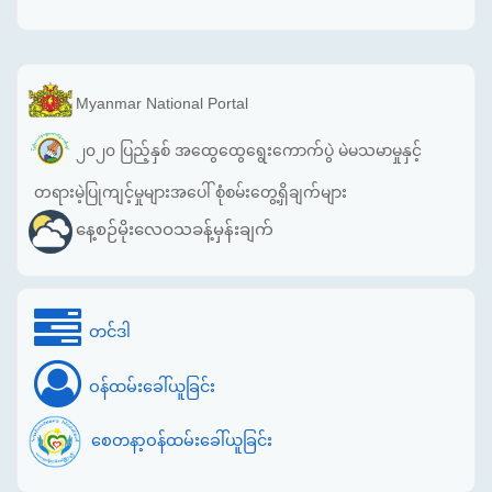
Myanmar National Portal
၂၀၂၀ ပြည့်နှစ် အထွေထွေရွေးကောက်ပွဲ မဲမသမာမှုနှင့်
တရားမဲ့ပြုကျင့်မှုများအပေါ် စုံစမ်းတွေ့ရှိချက်များ
နေ့စဉ်မိုးလေဝသခန့်မှန်းချက်
တင်ဒါ
ဝန်ထမ်းခေါ်ယူခြင်း
စေတနာ့ဝန်ထမ်းခေါ်ယူခြင်း