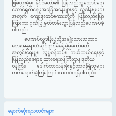
ဖြစ်ပွားခဲ့မှု၊ နိုင်ငံတော်၏ ပြန်လည်ထူထောင်ရေး
ဆောင်ရွက်နေမှုအခြေအနေများနှင့် လှူဒါန်းမှုများ
အတွက် ကျေးဇူးတင်စကားတို့ကို ပြန်လည်ပြော
ကြားကာ ဂုဏ်ပြုမှတ်တမ်းလွှာပြန်လည်ပေးအပ်ခဲ့
ပါသည်။
ပေးအပ်လှူဒါန်းပွဲသို့အမျိုးသားသဘာဝ
ဘေးအန္တရာယ်ဆိုင်ရာစီမံခန့်ခွဲမှုကော်မတီ
အတွင်းရေးမှူး၊ လူမှုဝန်ထမ်း၊ ကယ်ဆယ်ရေးနှင့်
ပြန်လည်နေရာချထားရေးဝန်ကြီးဌာန၊ဒုတိယ
ဝန်ကြီး၊ ဒေါက်တာသန်းစိုးနှင့်တာဝန်ရှိသူများ
တက်ရောက်ခဲ့ကြကြောင်းသတင်းရရှိပါသည်။
နောက်ဆုံးရသတင်းများ