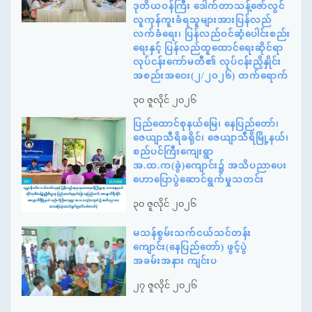
ဒုတိယဝန်ကြီး ဒေါက်တာသန့်ဇော်လွင်
လူကုန်ကူးခံရသူများအားပြန်လည်
လက်ခံရေး၊ ပြန်လည်ဝင်ဆံ့ပေါင်းစည်း
ရေးနှင့် ပြန်လည်ထူထောင်ရေးဆိုင်ရာ
လုပ်ငန်းကော်မတီ၏ လုပ်ငန်းညှိနှိုင်း
အစည်းအဝေး(၂/၂၀၂၆) တက်ရောက်
၃၀ ဇူလိုင် ၂၀၂၆
ပြည်ထောင်စုနယ်မြေ၊ နေပြည်တော်၊
ဇေယျာသီရိခရိုင်၊ ဇေယျာသီရိမြို့နယ်၊
စည်ပင်ကြီးကျေးရွာ
အ.ထ.က(ခွဲ)ကျောင်း၌ အသိပညာပေး
ဟောပြောပွဲဆောင်ရွက်မှုသတင်း
၃၀ ဇူလိုင် ၂၀၂၆
မသန်စွမ်းသက်ငယ်သင်တန်း
ကျောင်း(နေပြည်တော်) ဖွင့်ပွဲ
အခမ်းအနား ကျင်းပ
၂၇ ဇူလိုင် ၂၀၂၆