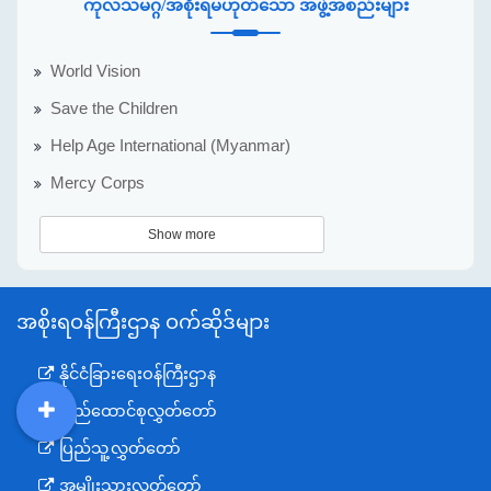
ကုလသမဂ္ဂ/အစိုးရမဟုတ်သော အဖွဲ့အစည်းများ
World Vision
Save the Children
Help Age International (Myanmar)
Mercy Corps
Show more
အစိုးရဝန်ကြီးဌာန ဝက်ဆိုဒ်များ
နိုင်ငံခြားရေးဝန်ကြီးဌာန
ပြည်ထောင်စုလွှတ်တော်
DDM
MOS
DSW
DOR
ပြည်သူ့လွှတ်တော်
အမျိုးသားလွှတ်တော်