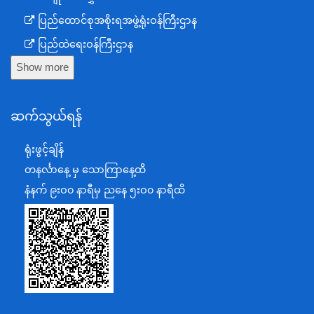
ပြည်ထောင်စုအစိုးရအဖွဲ့ရုံးဝန်ကြီးဌာန
ပြည်ထဲရေးဝန်ကြီးဌာန
Show more
ကာကွယ်ရေးဝန်ကြီးဌာန
နယ်စပ်ရေးရာဝန်ကြီးဌာန
ဆက်သွယ်ရန်
စီမံကိန်း၊ဘဏ္ဍာရေးနှင့်စက်မှုဝန်ကြီးဌာန
ရင်းနှီးမြှုပ်နှံမှုနှင့် နိုင်ငံခြားစီးပွားဆက်သွယ်ရေးဝန်ကြီးဌာန
ရုံးဖွင့်ချိန်
အပြည်ပြည်ဆိုင်ရာပူးပေါင်းဆောင်ရွက်ရေးဝန်ကြီးဌာန
တနင်္လာနေ့ မှ သောကြာနေ့ထိ
ပြန်ကြားရေးဝန်ကြီးဌာန
နံနက် ၉းဝ၀ နာရီမှ ညနေ ၅းဝ၀ နာရီထိ
သာသနာရေးနှင့် ယဉ်ကျေးမှုဝန်ကြီးဌာန
စိုက်ပျိုးရေး၊မွေးမြူရေးနှင့်ဆည်မြောင်းဝန်ကြီးဌာန
ပို့ဆောင်ရေးနှင့်ဆက်သွယ်ရေးဝန်ကြီးဌာန
သယံဇာတနှင့်ပတ်ဝန်းကျင်ထိန်းသိမ်းရေးဝန်ကြီးဌာန
လျှပ်စစ်နှင့်စွမ်းအင်ဝန်ကြီးဌာန