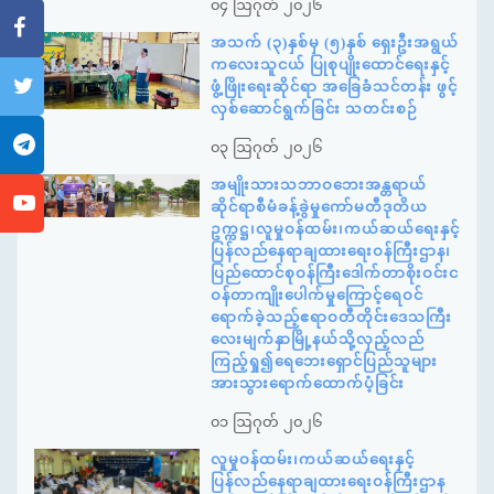
၀၄ ဩဂုတ် ၂၀၂၆
အသက် (၃)နှစ်မှ (၅)နှစ် ရှေးဦးအရွယ်
ကလေးသူငယ် ပြုစုပျိုးထောင်ရေးနှင့်
ဖွံ့ဖြိုးရေးဆိုင်ရာ အခြေခံသင်တန်း ဖွင့်
လှစ်ဆောင်ရွက်ခြင်း သတင်းစဉ်
၀၃ ဩဂုတ် ၂၀၂၆
အမျိုးသားသဘာဝဘေးအန္တရာယ်
ဆိုင်ရာစီမံခန့်ခွဲမှုကော်မတီဒုတိယ
ဥက္ကဋ္ဌ၊လူမှုဝန်ထမ်း၊ကယ်ဆယ်ရေးနှင့်
ပြန်လည်နေရာချထားရေးဝန်ကြီးဌာန၊
ပြည်ထောင်စုဝန်ကြီးဒေါက်တာစိုးဝင်းင
ဝန်တာကျိုးပေါက်မှုကြောင့်ရေဝင်
ရောက်ခဲ့သည့်ဧရာဝတီတိုင်းဒေသကြီး
လေးမျက်နှာမြို့နယ်သို့လှည့်လည်
ကြည့်ရှု၍ရေဘေးရှောင်ပြည်သူများ
အားသွားရောက်ထောက်ပံ့ခြင်း
၀၁ ဩဂုတ် ၂၀၂၆
လူမှုဝန်ထမ်း၊ကယ်ဆယ်ရေးနှင့်
ပြန်လည်နေရာချထားရေးဝန်ကြီးဌာန