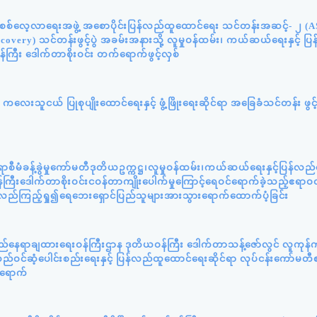
န်းစစ်လေ့လာရေးအဖွဲ့ အစောပိုင်းပြန်လည်ထူထောင်ရေး သင်တန်းအဆင့်- ၂ (
very) သင်တန်းဖွင့်ပွဲ အခမ်းအနားသို့ လူမှုဝန်ထမ်း၊ ကယ်ဆယ်ရေးနှင့် ပ
်ကြီး ဒေါက်တာစိုးဝင်း တက်ရောက်ဖွင့်လှစ်
လေးသူငယ် ပြုစုပျိုးထောင်ရေးနှင့် ဖွံ့ဖြိုးရေးဆိုင်ရာ အခြေခံသင်တန်း ဖွင့
ီမံခန့်ခွဲမှုကော်မတီဒုတိယဥက္ကဋ္ဌ၊လူမှုဝန်ထမ်း၊ကယ်ဆယ်ရေးနှင့်ပြန်လည
ကြီးဒေါက်တာစိုးဝင်းငဝန်တာကျိုးပေါက်မှုကြောင့်ရေဝင်ရောက်ခဲ့သည့်ဧရာဝတ
့်လည်ကြည့်ရှု၍ရေဘေးရှောင်ပြည်သူများအားသွားရောက်ထောက်ပံ့ခြင်း
ည်နေရာချထားရေးဝန်ကြီးဌာန ဒုတိယဝန်ကြီး ဒေါက်တာသန့်ဇော်လွင် လူကုန်က
ဝင်ဆံ့ပေါင်းစည်းရေးနှင့် ပြန်လည်ထူထောင်ရေးဆိုင်ရာ လုပ်ငန်းကော်မတီ
်ရောက်