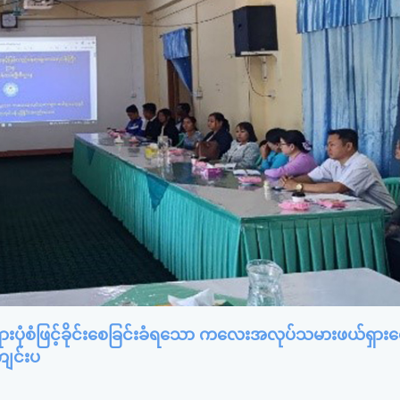
ားပုံစံဖြင့်ခိုင်းစေခြင်းခံရသော ကလေးအလုပ်သမားဖယ်ရှားရေး
ကျင်းပ