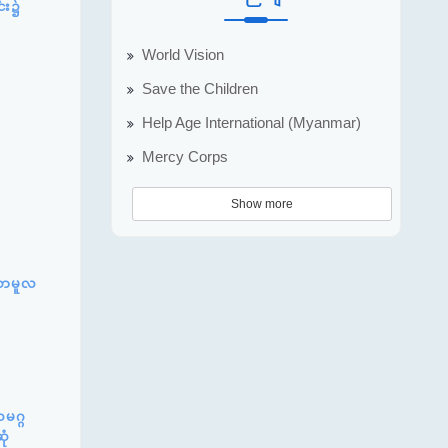
င်း၌
World Vision
Save the Children
Help Age International (Myanmar)
Mercy Corps
Show more
်ဆာမူလ
မဂ္ဂ
ုံ