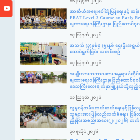
၀၆ ဩဂုတ် ၂၀၂၆
အာဆီယံအရေးပေါ်တုံ့ပြန်ရေးနှင့် ဆ
ERAT Level-2 Course on Early Reco
ချထားရေးဝန်ကြီးဌာန၊ ပြည်ထောင်စုဝန
၀၄ ဩဂုတ် ၂၀၂၆
အသက် (၃)နှစ်မှ (၅)နှစ် ရှေးဦးအရွယ် က
ဆောင်ရွက်ခြင်း သတင်းစဉ်
၀၃ ဩဂုတ် ၂၀၂၆
အမျိုးသားသဘာဝဘေးအန္တရာယ်ဆိုင်ရာစ
ချထားရေးဝန်ကြီးဌာန၊ပြည်ထောင်စုဝန်
ဒေသကြီးလေးမျက်နှာမြို့နယ်သို့လှည
၀၁ ဩဂုတ် ၂၀၂၆
လူမှုဝန်ထမ်း၊ကယ်ဆယ်ရေးနှင့်ပြန်လ
သူများအားပြန်လည်လက်ခံရေး၊ ပြန်လည်
ညှိနှိုင်းအစည်းအဝေး(၂/၂၀၂၆) တက
၃၀ ဇူလိုင် ၂၀၂၆