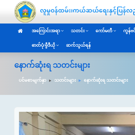
အကြောင်းအရာ
သတင်း
ကော်မတီ
ကွန်ဗင်
ဓာတ်ပုံ/ဗွီဒီယို
ဆက်သွယ်ရန်
နောက်ဆုံးရ သတင်းများ
ပင်မစာမျက်နှာ
သတင်းများ
နောက်ဆုံးရ သတင်းများ