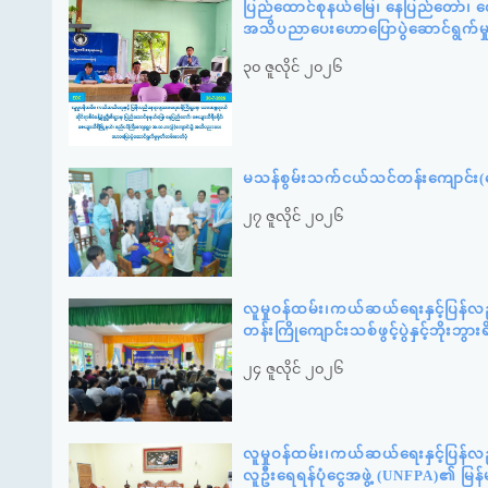
ပြည်ထောင်စုနယ်မြေ၊ နေပြည်တော်၊ ဇေ
အသိပညာပေးဟောပြောပွဲဆောင်ရွက်မ
၃၀ ဇူလိုင် ၂၀၂၆
မသန်စွမ်းသက်ငယ်သင်တန်းကျောင်း(နေ
၂၇ ဇူလိုင် ၂၀၂၆
လူမှုဝန်ထမ်း၊ကယ်ဆယ်ရေးနှင့်ပြန်လ
တန်းကြိုကျောင်းသစ်ဖွင့်ပွဲနှင့်ဘို
၂၄ ဇူလိုင် ၂၀၂၆
လူမှုဝန်ထမ်း၊ကယ်ဆယ်ရေးနှင့်ပြန်လ
လူဦးရေရန်ပုံငွေအဖွဲ့ (UNFPA)၏ မြန