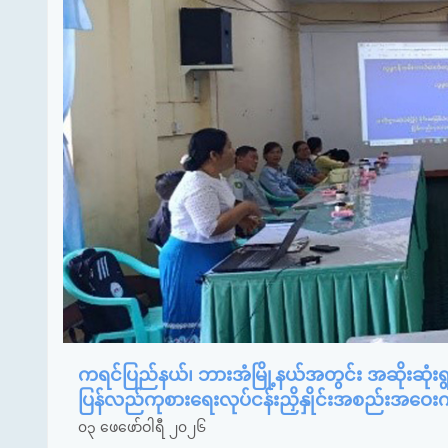
ကရင်ပြည်နယ်၊ ဘားအံမြို့နယ်အတွင်း အဆိုးဆုံးရွ
ပြန်လည်ကုစားရေးလုပ်ငန်းညှိနှိုင်းအစည်းအဝေး
၀၃ ဖေဖော်ဝါရီ ၂၀၂၆