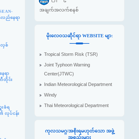
အချက်အလက်စနစ်
ASEAN-
ြန်လည်နေရာ
မိုးလေဝသဆိုင်ရာ WEBSITE မျာ:
်လှစ်
Tropical Storm Risk (TSR)
Joint Typhoon Warning
်နေရာ
Center(JTWC)
ီတိုင်း
Indian Meteorological Department
Windy
Thai Meteorological Department
ူးခံရ
၏ လုပ်ငန်း
ကုလသမဂ္ဂ/အစိုးရမဟုတ်သော အဖွဲ့
အစည်းများ