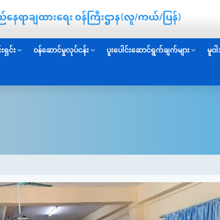
းရှင်း
ဝန်ဆောင်မှုလုပ်ငန်း
ပူးပေါင်းဆောင်ရွက်ချက်များ
မူဝါ