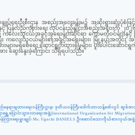
ပ်ချုပ်ရေးဦးစီးဌာန အစည်းအဝေးခန်းမ၌
အဆိုးရွားဆုံးပုံစံဖြင့်
င့် ပြန်လည်ကုစားရေး
လုပ်ငန်းညှိနှိုင်းအစည်းအဝေးကို ၂၀၂၆ 
 ကလေးသူငယ်အခွင့်အရေးများဆိုင်ရာ ကော်မတီဝင်များနှင့် မြ
ြီး ကလေးသူငယ်များ၏အခွင့်အရေးများ၊ မြို့နယ်အတွင်း အဆိ
ားများမရှိစေရေး ဆောင်ရွက်ထားရှိမှုများ၊ ပူးပေါင်းဆောင်ရွ
ား ဆွေးနွေးခဲ့ကြောင်း သိရှိရပါသည်။
်နေရာချထားရေးဝန်ကြီးဌာန၊ ဒုတိယဝန်ကြီးဒေါက်တာသန့်ဇော်လွင် ဆွစ်ဇာလန်
င်ရာရွှေ့ပြောင်းသွားလာရေးအဖွဲ့(International Organization for Migratio
ွှန်ကြားရေးမှူးချုပ် Ms. Ugochi DANIELS ဦးဆောင်သောကိုယ်စားလှယ်အဖွဲ