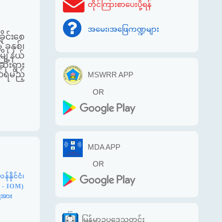
တိုင်ကြားစာပေးပို့ရန်
အမေး၊အဖြေကဏ္ဍများ
ခိုင်းစေ
ခုနှစ်၊
ို့နယ်
ုးရွား
က်ရမည့်
MSWRR APP
OR
MDA APP
OR
နိုင်ငံ၊
n - IOM)
့အား
မြန်မာဥပဒေသတင်း