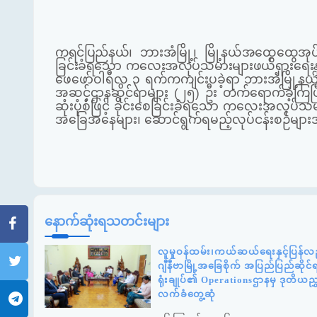
ကရင်ပြည်နယ်၊ ဘားအံမြို့၊ မြို့နယ်အထွေထွေအု
ခြင်းခံရသော ကလေးအလုပ်သမားများဖယ်ရှားရေးနှ
ဖေဖော်ဝါရီလ ၃ ရက်ကကျင်းပခဲ့ရာ ဘားအံမြို့နယ်
အဆင့်ဌာနဆိုင်ရာများ (၂၅) ဦး တက်ရောက်ခဲ့ကြပ
ဆုံးပုံစံဖြင့် ခိုင်းစေခြင်းခံရသော ကလေးအလုပ်သမ
အခြေအနေများ၊ ဆောင်ရွက်ရမည့်လုပ်ငန်းစဉ်များအ
နောက်ဆုံးရသတင်းများ
လူမှုဝန်ထမ်း၊ကယ်ဆယ်ရေးနှင့်ပြန်လည
ဂျီနီဗာမြို့အခြေစိုက် အပြည်ပြည်ဆို
ရုံးချုပ်၏ Operationsဌာနမှ ဒုတိယည
လက်ခံတွေ့ဆုံ