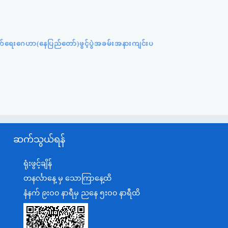
ှောက်ရေးဂေဟာ(နေပြည်တော်)ဖွင့်ပွဲအခမ်းအနားကျင်းပ
ဆက်သွယ်ရန်
ရုံးဖွင့်ချိန်
တနင်္လာနေ့ မှ သောကြာနေ့ထိ
နံနက် ၉းဝ၀ နာရီမှ ညနေ ၅းဝ၀ နာရီထိ