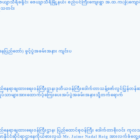
ယျာသီရိခရိုင်၊ ဇေယျာသီရိမြို့နယ်၊ စည်ပင်ကြီးကျေးရွာ အ.ထ.က(ခွဲ)ကျော
ှုသတင်း
ပြည်တော်) ဖွင့်ပွဲအခမ်းအနား ကျင်းပ
ည်နေရာချထားရေးဝန်ကြီးဌာန၊ဒုတိယဝန်ကြီးဒေါက်တာသန့်ဇော်လွင်ပြွန်တန
းဘွားရိပ်သာများအားထောက်ပံ့ကြေးပေးအပ်ပွဲအခမ်းအနားသို့တက်ရောက်
ည်နေရာချထားရေးဝန်ကြီးဌာန၊ ပြည်ထောင်စုဝန်ကြီး ဒေါက်တာစိုးဝင်း ကုလသ
်မာနိုင်ငံဆိုင်ရာဌာနေကိုယ်စားလှယ် Mr. Jaime Nadal Roig အားလက်ခံတွေ့ဆ