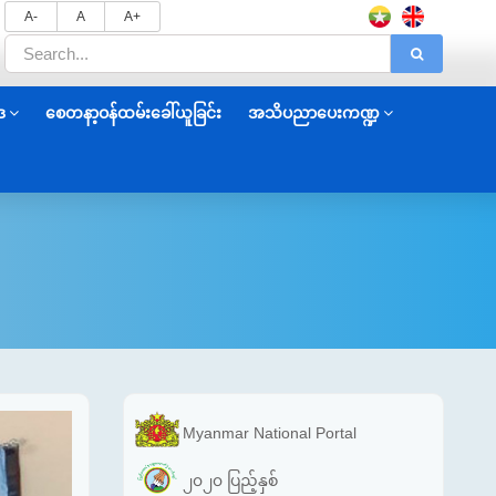
A-
A
A+
ဒ
စေတနာ့ဝန်ထမ်းခေါ်ယူခြင်း
အသိပညာပေးကဏ္ဍ
Myanmar National Portal
၂၀၂၀ ပြည့်နှစ်