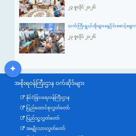
၂၃ ဇူလိုင် ၂၀၂၆
သက်ကြီးရွယ်အိုများနေ့ပိုင်းစောင့်ရ
၂၃ ဇူလိုင် ၂၀၂၆
DDM
MOS
DSW
DOR
အစိုးရဝန်ကြီးဌာန ဝက်ဆိုဒ်များ
နိုင်ငံခြားရေးဝန်ကြီးဌာန
ပြည်ထောင်စုလွှတ်တော်
ပြည်သူ့လွှတ်တော်
အမျိုးသားလွှတ်တော်