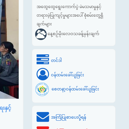
အထွေထွေရွေးကောက်ပွဲ မဲမသမာမှုနှင့်
တရားမဲ့ပြုကျင့်မှုများအပေါ် စုံစမ်းတွေ့ရှိ
ချက်များ
နေ့စဉ်မိုးလေဝသခန့်မှန်းချက်
တင်ဒါ
ဝန်ထမ်းခေါ်ယူခြင်း
စေတနာ့ဝန်ထမ်းခေါ်ယူခြင်း
နှင့်
အကြံပြုစာပေးပို့ရန်