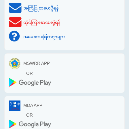
အကြံပြုစာပေးပို့ရန်
တိုင်ကြားစာပေးပို့ရန်
အမေး၊အဖြေကဏ္ဍများ
MSWRR APP
OR
MDA APP
OR