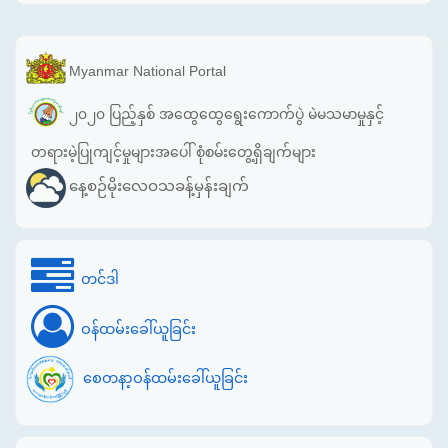
Myanmar National Portal
၂၀၂၀ ပြည့်နှစ် အထွေထွေရွေးကောက်ပွဲ မဲမသမာမှုနှင့်
တရားမဲ့ပြုကျင့်မှုများအပေါ် စုံစမ်းတွေ့ရှိချက်များ
နေ့စဉ်မိုးလေဝသခန့်မှန်းချက်
တင်ဒါ
ဝန်ထမ်းခေါ်ယူခြင်း
စေတနာ့ဝန်ထမ်းခေါ်ယူခြင်း