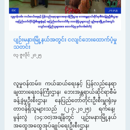
ပျဉ်းမနားမြို့နယ်အတွင်း ငလျင်ဘေးထောက်ပံ့မှု
သတင်း
၀၃ ဇူလိုင် ၂၀၂၅
လူမှုဝန်ထမ်း၊ ကယ်ဆယ်ရေးနှင့် ပြန်လည်နေရာ
ချထားရေးဝန်ကြီးဌာန၊ ဘေးအန္တရာယ်ဆိုင်ရာစီမံ
ခန့်ခွဲမှုဦးစီးဌာန၊ နေပြည်တော်တိုင်း
ဦး
စီးမှူး
ရုံး
မှ
တာဝန်ရှိသူများသည်
(၂-၇-၂၀၂၅) ရက်နေ့၊
မွန်းလွဲ
(
၁၄:
၀၀)အချိန်
တွင်
ပျဉ်းမနားမြို့နယ်
အထွေအထွေအုပ်ချုပ်ရေး
ဦး
စီးဌာန
၊