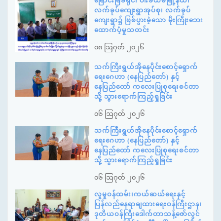
မြောင်းမြခရိုင်၊ ဝါးခယ်မမြို့နယ်၊
လက်ခုပ်ကျေးရွာအုပ်စု၊ လက်ခုပ်
ကျေးရွာ၌ ဖြစ်ပွားခဲ့သော မိုးကြိုးဘေး
ထောက်ပံ့မှုသတင်း
၀၈ ဩဂုတ် ၂၀၂၆
သက်ကြီးရွယ်အိုနေပိုင်းစောင့်ရှောက်
ရေးဂေဟာ (နေပြည်တော်) နှင့်
နေပြည်တော် ကလေးပြုစုရေးစင်တာ
သို့ သွားရောက်ကြည့်ရှုခြင်း
၀၆ ဩဂုတ် ၂၀၂၆
သက်ကြီးရွယ်အိုနေပိုင်းစောင့်ရှောက်
ရေးဂေဟာ (နေပြည်တော်) နှင့်
နေပြည်တော် ကလေးပြုစုရေးစင်တာ
သို့ သွားရောက်ကြည့်ရှုခြင်း
၀၆ ဩဂုတ် ၂၀၂၆
လူမှုဝန်ထမ်း၊ကယ်ဆယ်ရေးနှင့်
ပြန်လည်နေရာချထားရေးဝန်ကြီးဌာန၊
ဒုတိယဝန်ကြီးဒေါက်တာသန့်ဇော်လွင်