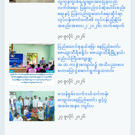
လူကုန်ကူးခံရသူများအားပြန်လည်
လက်ခံရေး၊ ပြန်လည်ဝင်ဆံ့ပေါင်းစည်း
ရေးနှင့် ပြန်လည်ထူထောင်ရေးဆိုင်ရာ
လုပ်ငန်းကော်မတီ၏ လုပ်ငန်းညှိနှိုင်း
အစည်းအဝေး(၂/၂၀၂၆) တက်ရောက်
၃၀ ဇူလိုင် ၂၀၂၆
ပြည်ထောင်စုနယ်မြေ၊ နေပြည်တော်၊
ဇေယျာသီရိခရိုင်၊ ဇေယျာသီရိမြို့နယ်၊
စည်ပင်ကြီးကျေးရွာ
အ.ထ.က(ခွဲ)ကျောင်း၌ အသိပညာပေး
ဟောပြောပွဲဆောင်ရွက်မှုသတင်း
၃၀ ဇူလိုင် ၂၀၂၆
မသန်စွမ်းသက်ငယ်သင်တန်း
ကျောင်း(နေပြည်တော်) ဖွင့်ပွဲ
အခမ်းအနား ကျင်းပ
၂၇ ဇူလိုင် ၂၀၂၆