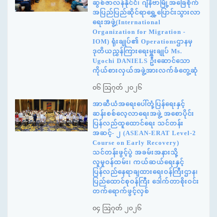
ဆွစ်ဇာလန်နိုင်ငံ၊ ဂျီနီဗာမြို့အခြေစိုက်
အပြည်ပြည်ဆိုင်ရာရွှေ့ပြောင်းသွားလာ
ရေးအဖွဲ့(International
Organization for Migration -
IOM) ရုံးချုပ်၏ Operationsဌာနမှ
ဒုတိယညွှန်ကြားရေးမှူးချုပ် Ms.
Ugochi DANIELS ဦးဆောင်သော
ကိုယ်စားလှယ်အဖွဲ့အားလက်ခံတွေ့ဆုံ
၀၆ ဩဂုတ် ၂၀၂၆
အာဆီယံအရေးပေါ်တုံ့ပြန်ရေးနှင့်
ဆန်းစစ်လေ့လာရေးအဖွဲ့ အစောပိုင်း
ပြန်လည်ထူထောင်ရေး သင်တန်း
အဆင့်- ၂ (ASEAN-ERAT Level-2
Course on Early Recovery)
သင်တန်းဖွင့်ပွဲ အခမ်းအနားသို့
လူမှုဝန်ထမ်း၊ ကယ်ဆယ်ရေးနှင့်
ပြန်လည်နေရာချထားရေးဝန်ကြီးဌာန၊
ပြည်ထောင်စုဝန်ကြီး ဒေါက်တာစိုးဝင်း
တက်ရောက်ဖွင့်လှစ်
၀၄ ဩဂုတ် ၂၀၂၆