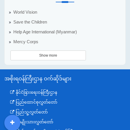
World Vision
Save the Children
Help Age International (Myanmar)
Mercy Corps
Show more
အစိုးရဝန်ကြီးဌာန ဝက်ဆိုဒ်များ
နိုင်ငံခြားရေးဝန်ကြီးဌာန
ပြည်ထောင်စုလွှတ်တော်
ပြည်သူ့လွှတ်တော်
အမျိုးသားလွှတ်တော်
DDM
MOS
DSW
DOR