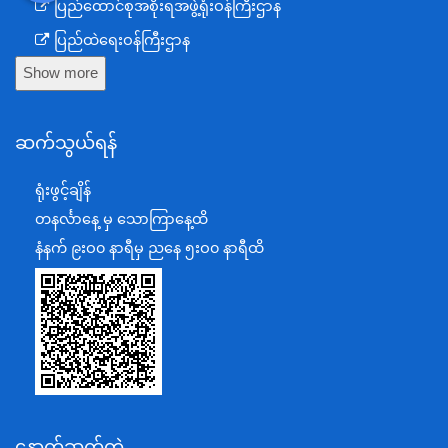
ပြည်ထောင်စုအစိုးရအဖွဲ့ရုံးဝန်ကြီးဌာန
ပြည်ထဲရေးဝန်ကြီးဌာန
Show more
ကာကွယ်ရေးဝန်ကြီးဌာန
နယ်စပ်ရေးရာဝန်ကြီးဌာန
ဆက်သွယ်ရန်
စီမံကိန်း၊ဘဏ္ဍာရေးနှင့်စက်မှုဝန်ကြီးဌာန
ရင်းနှီးမြှုပ်နှံမှုနှင့် နိုင်ငံခြားစီးပွားဆက်သွယ်ရေးဝန်ကြီးဌာန
ရုံးဖွင့်ချိန်
အပြည်ပြည်ဆိုင်ရာပူးပေါင်းဆောင်ရွက်ရေးဝန်ကြီးဌာန
တနင်္လာနေ့ မှ သောကြာနေ့ထိ
ပြန်ကြားရေးဝန်ကြီးဌာန
နံနက် ၉းဝ၀ နာရီမှ ညနေ ၅းဝ၀ နာရီထိ
သာသနာရေးနှင့် ယဉ်ကျေးမှုဝန်ကြီးဌာန
စိုက်ပျိုးရေး၊မွေးမြူရေးနှင့်ဆည်မြောင်းဝန်ကြီးဌာန
ပို့ဆောင်ရေးနှင့်ဆက်သွယ်ရေးဝန်ကြီးဌာန
သယံဇာတနှင့်ပတ်ဝန်းကျင်ထိန်းသိမ်းရေးဝန်ကြီးဌာန
လျှပ်စစ်နှင့်စွမ်းအင်ဝန်ကြီးဌာန
နောက်ဆက်တွဲ