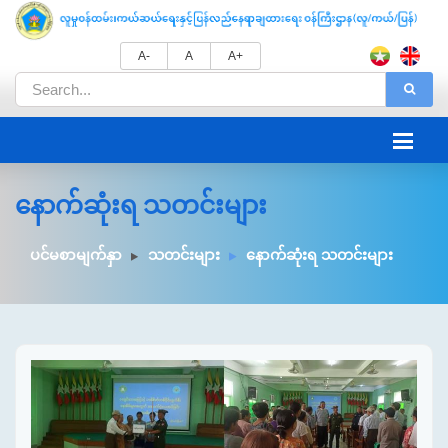
A-
A
A+
နောက်ဆုံးရ သတင်းများ
ပင်မစာမျက်နှာ
သတင်းများ
နောက်ဆုံးရ သတင်းများ