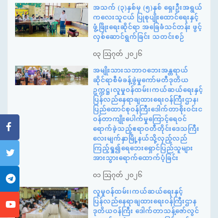
အသက် (၃)နှစ်မှ (၅)နှစ် ရှေးဦးအရွယ်
ကလေးသူငယ် ပြုစုပျိုးထောင်ရေးနှင့်
ဖွံ့ဖြိုးရေးဆိုင်ရာ အခြေခံသင်တန်း ဖွင့်
လှစ်ဆောင်ရွက်ခြင်း သတင်းစဉ်
၀၃ ဩဂုတ် ၂၀၂၆
အမျိုးသားသဘာဝဘေးအန္တရာယ်
ဆိုင်ရာစီမံခန့်ခွဲမှုကော်မတီဒုတိယ
ဥက္ကဋ္ဌ၊လူမှုဝန်ထမ်း၊ကယ်ဆယ်ရေးနှင့်
ပြန်လည်နေရာချထားရေးဝန်ကြီးဌာန၊
ပြည်ထောင်စုဝန်ကြီးဒေါက်တာစိုးဝင်းင
ဝန်တာကျိုးပေါက်မှုကြောင့်ရေဝင်
ရောက်ခဲ့သည့်ဧရာဝတီတိုင်းဒေသကြီး
လေးမျက်နှာမြို့နယ်သို့လှည့်လည်
ကြည့်ရှု၍ရေဘေးရှောင်ပြည်သူများ
အားသွားရောက်ထောက်ပံ့ခြင်း
၀၁ ဩဂုတ် ၂၀၂၆
လူမှုဝန်ထမ်း၊ကယ်ဆယ်ရေးနှင့်
ပြန်လည်နေရာချထားရေးဝန်ကြီးဌာန
ဒုတိယဝန်ကြီး ဒေါက်တာသန့်ဇော်လွင်