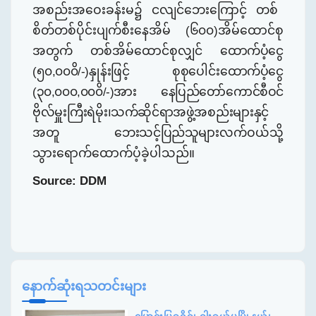
အစည်းအဝေးခန်းမ
၌
ငလျင်ဘေးကြောင့် တစ်
စိတ်တစ်ပိုင်းပျက်စီးနေအိမ် (၆၀၀)အိမ်ထောင်စု
အတွက် တစ်အိမ်ထောင်စု
လျှင် ထောက်ပံ့ငွေ
(၅၀
,
၀၀၀ိ/-)နှုန်းဖြင့် စုစုပေါင်းထောက်ပံ့ငွေ
(၃၀
,
၀၀၀
,
၀၀၀ိ/-)အား နေပြည်တော်ကောင်စီ
ဝင်
ဗိုလ်မှူးကြီးရဲမိုး
၊သက်ဆိုင်ရာအဖွဲ့အစည်းများနှင့်
အတူ ဘေးသင့်ပြည်သူများ
လက်ဝယ်သို့
သွားရောက်
ထောက်
ပံ့ခဲ့ပါသည်။
Source: DDM
နောက်ဆုံးရသတင်းများ