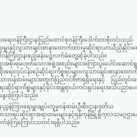
းရေးဝန်ကြီးဌာန၊ပြည်ထောင်စုဝန်ကြီးဒေါက်တာစိုးဝင်းသည်
ေးမှူးနှင့်လူသားချင်းစာနာထောက်ထားမှုဆိုင်ရာယာယီညှိနှိုင်းရ
ပါဝန်ကြီးဌာန၊ဧည့်ခန်းမ၌လက်ခံတွေ့ဆုံခဲ့ပါသည်။
ဆိုင်ရာအစိုးရမဟုတ်သောအဖွဲ့အစည်းများအကြားပူးပေါင်းဆောင်ရ
ေးလုပ်ငန်းစဉ်ဆိုင်ရာကိစ္စရပ်များ၊လူသားချင်းစာနာထောက်
ားသားဝန်ထမ်းများအတွက်ပြည်ဝင်ဗီဇာရရှိရေးနှင့် ပြည်တွင်းခ
ဆိုင်ရာကိစ္စများနှင့်မိုင်းအန္တရာယ်ကင်းရှင်းရေးအသိပညာပေး
ေးနွေးခဲ့ကြပါသည်။
ဌာန၊ညွှန်ကြားရေးမှူးချုပ်၊လူမှုဝန်ထမ်းဦးစီးဌာန၊ဒုတိယ
ဘာသာရပ်ဆိုင်ရာအရာထမ်းများနှင့်ရန်ကုန်မြို့ရှိကုလသမဂ္ဂဌာန
်ရောက်ခဲ့ကြကြောင်းသတင်းရရှိပါသည်။