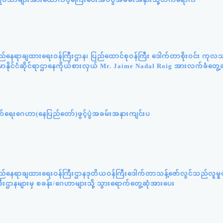
ည်နေရာချထားရေးဝန်ကြီးဌာန၊ ပြည်ထောင်စုဝန်ကြီး ဒေါက်တာစိုးဝင်း ကုလသ
်မာနိုင်ငံဆိုင်ရာဌာနေကိုယ်စားလှယ် Mr. Jaime Nadal Roig အားလက်ခံတွေ့ဆ
ှောက်ရေးဂေဟာ(နေပြည်တော်)ဖွင့်ပွဲအခမ်းအနားကျင်းပ
လည်နေရာချထားရေးဝန်ကြီးဌာနဒုတိယဝန်ကြီးဒေါက်တာသန့်ဇော်လွင်သည်လူမှု
စီးဌာနများမှ စခန်း/ဂေဟာများသို့ သွားရောက်တွေ့ဆုံအားပေး