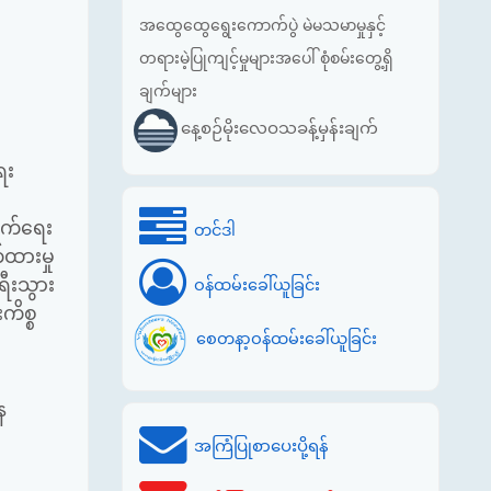
အထွေထွေရွေးကောက်ပွဲ မဲမသမာမှုနှင့်
တရားမဲ့ပြုကျင့်မှုများအပေါ် စုံစမ်းတွေ့ရှိ
ချက်များ
နေ့စဉ်မိုးလေဝသခန့်မှန်းချက်
ေး
ွက်ရေး
တင်ဒါ
ထားမှု
ရီးသွား
ဝန်ထမ်းခေါ်ယူခြင်း
ကိစ္စ
စေတနာ့ဝန်ထမ်းခေါ်ယူခြင်း
ေ
အကြံပြုစာပေးပို့ရန်