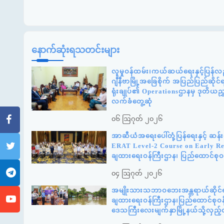
နောက်ဆုံးရသတင်းများ
လူမှုဝန်ထမ်း၊ကယ်ဆယ်ရေးနှင့်ပြန်လည
ဂျီနီဗာမြို့အခြေစိုက် အပြည်ပြည်ဆို
ရုံးချုပ်၏ Operationsဌာနမှ ဒုတိယည
လက်ခံတွေ့ဆုံ
၀၆ ဩဂုတ် ၂၀၂၆
အာဆီယံအရေးပေါ်တုံ့ပြန်ရေးနှင့် ဆ
ERAT Level-2 Course on Early Reco
ချထားရေးဝန်ကြီးဌာန၊ ပြည်ထောင်စုဝန
၀၄ ဩဂုတ် ၂၀၂၆
အမျိုးသားသဘာဝဘေးအန္တရာယ်ဆိုင်ရာစ
ချထားရေးဝန်ကြီးဌာန၊ပြည်ထောင်စုဝန်
ဒေသကြီးလေးမျက်နှာမြို့နယ်သို့လှည