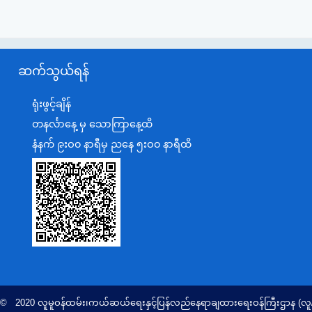
ဆက်သွယ်ရန်
ရုံးဖွင့်ချိန်
တနင်္လာနေ့ မှ သောကြာနေ့ထိ
နံနက် ၉းဝ၀ နာရီမှ ညနေ ၅းဝ၀ နာရီထိ
 © 2020 လူမူဝန်ထမ်း၊ကယ်ဆယ်ရေးနှင့်ပြန်လည်နေရာချထားရေးဝန်ကြီးဌာန (လူ