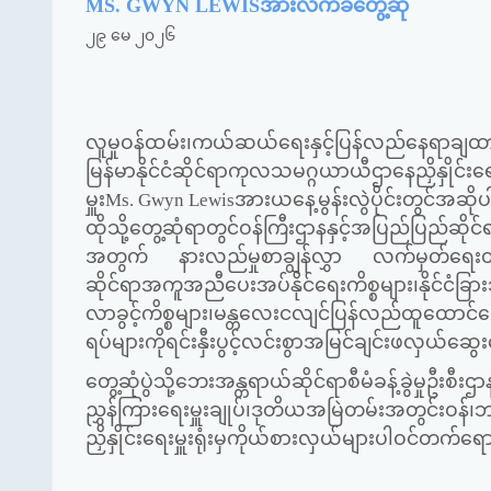
MS. GWYN LEWISအားလက်ခံတွေ့ဆုံ
၂၉ မေ ၂၀၂၆
လူမှုဝန်ထမ်း၊ကယ်ဆယ်ရေးနှင့်ပြန်လည်နေရာချထာ
မြန်မာနိုင်ငံဆိုင်ရာကုလသမဂ္ဂယာယီဌာနေညှိနှိုင်းရ
မှူး
Ms. Gwyn Lewis
အားယနေ့မွန်းလွဲပိုင်းတွင်အဆို
ထိုသို့တွေ့ဆုံရာတွင်ဝန်ကြီးဌာနနှင့်အပြည်ပြည်
အတွက် နားလည်မှုစာချွန်လွှာ လက်မှတ်ရေးထိုးရ
ဆိုင်ရာအကူအညီပေးအပ်နိုင်ရေးကိစ္စများ၊နိုင်ငံခြ
လာခွင့်ကိစ္စများ၊မန္တလေးငလျင်ပြန်လည်ထူထောင်ရေး
ရပ်များကိုရင်းနှီးပွင့်လင်းစွာအမြင်ချင်းဖလှယ်ဆွ
တွေ့ဆုံပွဲသို့ဘေးအန္တရာယ်ဆိုင်ရာစီမံခန့်ခွဲမှုဦးစီး
ညွှန်ကြားရေးမှူးချုပ်၊ဒုတိယအမြဲတမ်းအတွင်းဝန်၊
ညှိနှိုင်းရေးမှူးရုံးမှကိုယ်စားလှယ်များပါဝင်တက