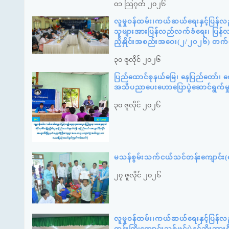
၀၁ ဩဂုတ် ၂၀၂၆
လူမှုဝန်ထမ်း၊ကယ်ဆယ်ရေးနှင့်ပြန်လ
သူများအားပြန်လည်လက်ခံရေး၊ ပြန်လည်
ညှိနှိုင်းအစည်းအဝေး(၂/၂၀၂၆) တက
၃၀ ဇူလိုင် ၂၀၂၆
ပြည်ထောင်စုနယ်မြေ၊ နေပြည်တော်၊ ဇေ
အသိပညာပေးဟောပြောပွဲဆောင်ရွက်မ
၃၀ ဇူလိုင် ၂၀၂၆
မသန်စွမ်းသက်ငယ်သင်တန်းကျောင်း(နေ
၂၇ ဇူလိုင် ၂၀၂၆
လူမှုဝန်ထမ်း၊ကယ်ဆယ်ရေးနှင့်ပြန်လ
တန်းကြိုကျောင်းသစ်ဖွင့်ပွဲနှင့်ဘို