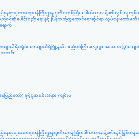
ည်နေရာချထားရေးဝန်ကြီးဌာန ဒုတိယဝန်ကြီး ဒေါက်တာသန့်ဇော်လွင် လူကုန်က
ဝင်ဆံ့ပေါင်းစည်းရေးနှင့် ပြန်လည်ထူထောင်ရေးဆိုင်ရာ လုပ်ငန်းကော်မတီ
်ရောက်
ယျာသီရိခရိုင်၊ ဇေယျာသီရိမြို့နယ်၊ စည်ပင်ကြီးကျေးရွာ အ.ထ.က(ခွဲ)ကျော
ှုသတင်း
ပြည်တော်) ဖွင့်ပွဲအခမ်းအနား ကျင်းပ
ည်နေရာချထားရေးဝန်ကြီးဌာန၊ဒုတိယဝန်ကြီးဒေါက်တာသန့်ဇော်လွင်ပြွန်တန
းဘွားရိပ်သာများအားထောက်ပံ့ကြေးပေးအပ်ပွဲအခမ်းအနားသို့တက်ရောက်