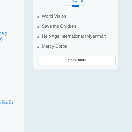
World Vision
Save the Children
မဂ္ဂ
Help Age International (Myanmar)
ုံ
Mercy Corps
Show more
ဝန်ထမ်း