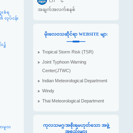
အချက်အလက်စနစ်
ူးခံရ
၏ လုပ်ငန်း
မိုးလေဝသဆိုင်ရာ WEBSITE မျာ:
င်း၌
Tropical Storm Risk (TSR)
Joint Typhoon Warning
Center(JTWC)
Indian Meteorological Department
Windy
Thai Meteorological Department
ကုလသမဂ္ဂ/အစိုးရမဟုတ်သော အဖွဲ့
်ဆာမူလ
အစည်းများ