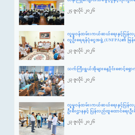
၂၄ ဇူလိုင် ၂၀၂၆
လူမှုဝန်ထမ်း၊ကယ်ဆယ်ရေးနှင့်ပြန်လ
လူဦးရေရန်ပုံငွေအဖွဲ့ (UNFPA)၏ မြန
၂၃ ဇူလိုင် ၂၀၂၆
သက်ကြီးရွယ်အိုများနေ့ပိုင်းစောင့်ရ
၂၃ ဇူလိုင် ၂၀၂၆
လူမှုဝန်ထမ်း၊ကယ်ဆယ်ရေးနှင့်ပြန်
ဦးစီးဌာနနှင့် ပြန်လည်ထူထောင်ရေးဦး
၂၃ ဇူလိုင် ၂၀၂၆