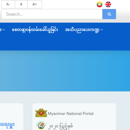
A-
A
A+
ဒ
စေတနာ့ဝန်ထမ်းခေါ်ယူခြင်း
အသိပညာပေးကဏ္ဍ
Myanmar National Portal
ရေးမှူး
၂၀၂၀ ပြည့်နှစ်