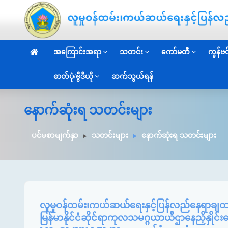
အကြောင်းအရာ
သတင်း
ကော်မတီ
ကွန်ဗင်
ဓာတ်ပုံ/ဗွီဒီယို
ဆက်သွယ်ရန်
နောက်ဆုံးရ သတင်းများ
ပင်မစာမျက်နှာ
သတင်းများ
နောက်ဆုံးရ သတင်းများ
လူမှုဝန်ထမ်း၊ကယ်ဆယ်ရေးနှင့်ပြန်လည်နေရာချထား
မြန်မာနိုင်ငံဆိုင်ရာကုလသမဂ္ဂယာယီဌာနေညှိနှိုင်းရ