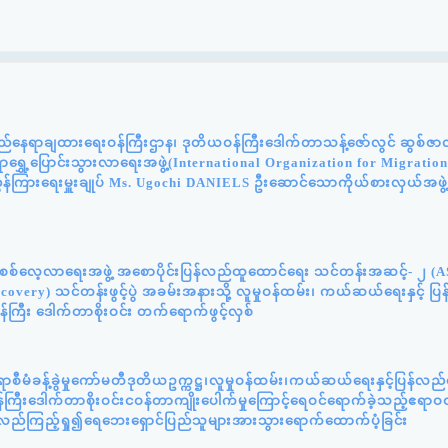
်နေရာချထားရေးဝန်ကြီးဌာန၊ ဒုတိယဝန်ကြီးဒေါက်တာသန့်ဇော်လွင် ဆွစ်ဇာလန်
င်ရာရွှေ့ပြောင်းသွားလာရေးအဖွဲ့(International Organization for Migratio
ွှန်ကြားရေးမှူးချုပ် Ms. Ugochi DANIELS ဦးဆောင်သောကိုယ်စားလှယ်အဖွဲ
န်းစစ်လေ့လာရေးအဖွဲ့ အစောပိုင်းပြန်လည်ထူထောင်ရေး သင်တန်းအဆင့်- ၂ (
very) သင်တန်းဖွင့်ပွဲ အခမ်းအနားသို့ လူမှုဝန်ထမ်း၊ ကယ်ဆယ်ရေးနှင့် ပ
်ကြီး ဒေါက်တာစိုးဝင်း တက်ရောက်ဖွင့်လှစ်
ီမံခန့်ခွဲမှုကော်မတီဒုတိယဥက္ကဋ္ဌ၊လူမှုဝန်ထမ်း၊ကယ်ဆယ်ရေးနှင့်ပြန်လည
ကြီးဒေါက်တာစိုးဝင်းငဝန်တာကျိုးပေါက်မှုကြောင့်ရေဝင်ရောက်ခဲ့သည့်ဧရာဝတ
့်လည်ကြည့်ရှု၍ရေဘေးရှောင်ပြည်သူများအားသွားရောက်ထောက်ပံ့ခြင်း