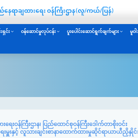
းရှင်း
ဝန်ဆောင်မှုလုပ်ငန်း
ပူးပေါင်းဆောင်ရွက်ချက်များ
မူဝါ
ရေးဝန်ကြီးဌာန၊ ပြည်ထောင်စုဝန်ကြီးဒေါက်တာစိုးဝင်း
ေးမှူးနှင့် လူသားချင်းစာနာထောက်ထားမှုဆိုင်ရာယာယီညှိနှိုင်း