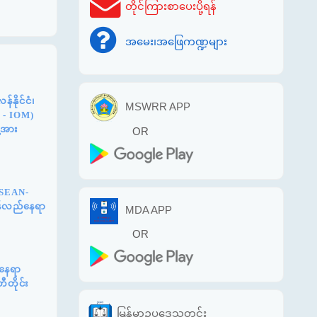
တိုင်ကြားစာပေးပို့ရန်
အမေး၊အဖြေကဏ္ဍများ
နိုင်ငံ၊
MSWRR APP
n - IOM)
့အား
OR
ASEAN-
ြန်လည်နေရာ
MDA APP
OR
်နေရာ
ီတိုင်း
မြန်မာဥပဒေသတင်း