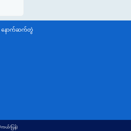
နောက်ဆက်တွဲ
/ကယ်/ပြန်)