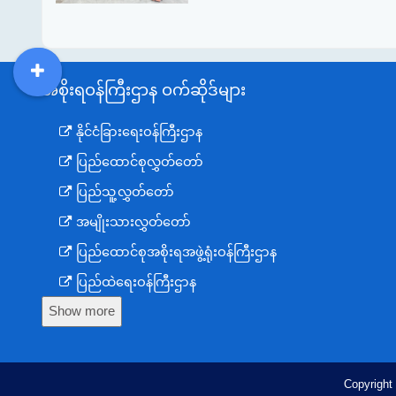
အစိုးရဝန်ကြီးဌာန ဝက်ဆိုဒ်များ
DDM
MOS
DSW
DOR
နိုင်ငံခြားရေးဝန်ကြီးဌာန
ပြည်ထောင်စုလွှတ်တော်
ပြည်သူ့လွှတ်တော်
အမျိုးသားလွှတ်တော်
ပြည်ထောင်စုအစိုးရအဖွဲ့ရုံးဝန်ကြီးဌာန
ပြည်ထဲရေးဝန်ကြီးဌာန
Show more
ကာကွယ်ရေးဝန်ကြီးဌာန
နယ်စပ်ရေးရာဝန်ကြီးဌာန
စီမံကိန်း၊ဘဏ္ဍာရေးနှင့်စက်မှုဝန်ကြီးဌာန
Copyright