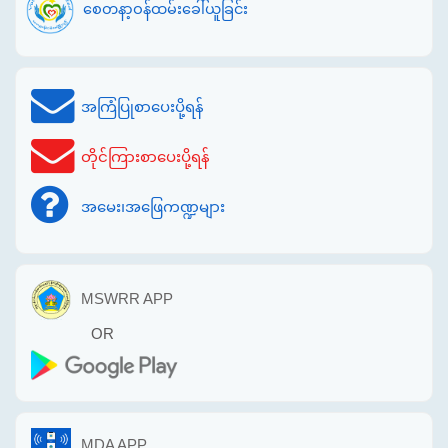
စေတနာ့ဝန်ထမ်းခေါ်ယူခြင်း
အကြံပြုစာပေးပို့ရန်
တိုင်ကြားစာပေးပို့ရန်
အမေး၊အဖြေကဏ္ဍများ
MSWRR APP
OR
MDA APP