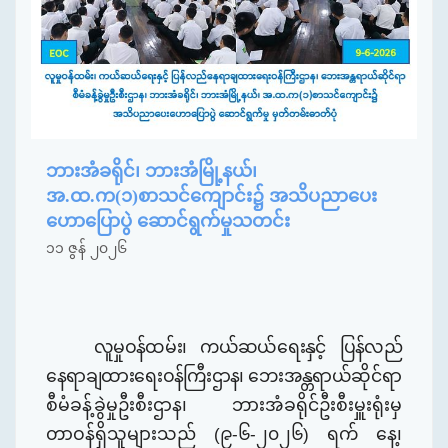
ဘားအံခရိုင်၊ ဘားအံမြို့နယ်၊
အ.ထ.က(၁)စာသင်ကျောင်း၌ အသိပညာပေး
ဟောပြောပွဲ ဆောင်ရွက်မှုသတင်း
၁၁ ဇွန် ၂၀၂၆
လူမှုဝန်ထမ်း၊ ကယ်ဆယ်ရေးနှင့် ပြန်လည်
နေရာချထားရေးဝန်ကြီးဌာန၊ ဘေးအန္တရာယ်
ဆိုင်ရာ
စီမံခန့်ခွဲမှုဦးစီးဌာန၊ ဘားအံခရိုင်ဦးစီးမှူးရုံးမှ
တာဝန်ရှိသူများသည် (၉-၆-၂၀၂၆) ရက် နေ့၊