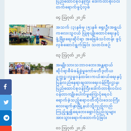
ပြည်ထောင်စုဝန်ကြီး ဒေါက်တာစိုးဝင်း
တက်ရောက်ဖွင့်လှစ်
၀၄ ဩဂုတ် ၂၀၂၆
အသက် (၃)နှစ်မှ (၅)နှစ် ရှေးဦးအရွယ်
ကလေးသူငယ် ပြုစုပျိုးထောင်ရေးနှင့်
ဖွံ့ဖြိုးရေးဆိုင်ရာ အခြေခံသင်တန်း ဖွင့်
လှစ်ဆောင်ရွက်ခြင်း သတင်းစဉ်
၀၃ ဩဂုတ် ၂၀၂၆
အမျိုးသားသဘာဝဘေးအန္တရာယ်
ဆိုင်ရာစီမံခန့်ခွဲမှုကော်မတီဒုတိယ
ဥက္ကဋ္ဌ၊လူမှုဝန်ထမ်း၊ကယ်ဆယ်ရေးနှင့်
ပြန်လည်နေရာချထားရေးဝန်ကြီးဌာန၊
ပြည်ထောင်စုဝန်ကြီးဒေါက်တာစိုးဝင်းင
ဝန်တာကျိုးပေါက်မှုကြောင့်ရေဝင်
ရောက်ခဲ့သည့်ဧရာဝတီတိုင်းဒေသကြီး
လေးမျက်နှာမြို့နယ်သို့လှည့်လည်
ကြည့်ရှု၍ရေဘေးရှောင်ပြည်သူများ
အားသွားရောက်ထောက်ပံ့ခြင်း
၀၁ ဩဂုတ် ၂၀၂၆