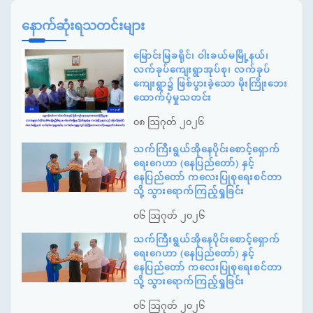
နောက်ဆုံးရသတင်းများ
မြောင်းမြခရိုင်၊ ဝါးခယ်မမြို့နယ်၊
လက်ခုပ်ကျေးရွာအုပ်စု၊ လက်ခုပ်
ကျေးရွာ၌ ဖြစ်ပွားခဲ့သော မိုးကြိုးဘေး
ထောက်ပံ့မှုသတင်း
၀၈ ဩဂုတ် ၂၀၂၆
သက်ကြီးရွယ်အိုနေပိုင်းစောင့်ရှောက်
ရေးဂေဟာ (နေပြည်တော်) နှင့်
နေပြည်တော် ကလေးပြုစုရေးစင်တာ
သို့ သွားရောက်ကြည့်ရှုခြင်း
၀၆ ဩဂုတ် ၂၀၂၆
သက်ကြီးရွယ်အိုနေပိုင်းစောင့်ရှောက်
ရေးဂေဟာ (နေပြည်တော်) နှင့်
နေပြည်တော် ကလေးပြုစုရေးစင်တာ
သို့ သွားရောက်ကြည့်ရှုခြင်း
၀၆ ဩဂုတ် ၂၀၂၆