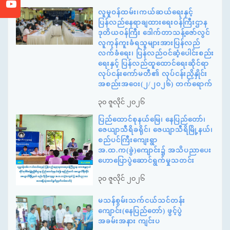
လူမှုဝန်ထမ်း၊ကယ်ဆယ်ရေးနှင့်
ပြန်လည်နေရာချထားရေးဝန်ကြီးဌာန
ဒုတိယဝန်ကြီး ဒေါက်တာသန့်ဇော်လွင်
လူကုန်ကူးခံရသူများအားပြန်လည်
လက်ခံရေး၊ ပြန်လည်ဝင်ဆံ့ပေါင်းစည်း
ရေးနှင့် ပြန်လည်ထူထောင်ရေးဆိုင်ရာ
လုပ်ငန်းကော်မတီ၏ လုပ်ငန်းညှိနှိုင်း
အစည်းအဝေး(၂/၂၀၂၆) တက်ရောက်
၃၀ ဇူလိုင် ၂၀၂၆
ပြည်ထောင်စုနယ်မြေ၊ နေပြည်တော်၊
ဇေယျာသီရိခရိုင်၊ ဇေယျာသီရိမြို့နယ်၊
စည်ပင်ကြီးကျေးရွာ
အ.ထ.က(ခွဲ)ကျောင်း၌ အသိပညာပေး
ဟောပြောပွဲဆောင်ရွက်မှုသတင်း
၃၀ ဇူလိုင် ၂၀၂၆
မသန်စွမ်းသက်ငယ်သင်တန်း
ကျောင်း(နေပြည်တော်) ဖွင့်ပွဲ
အခမ်းအနား ကျင်းပ