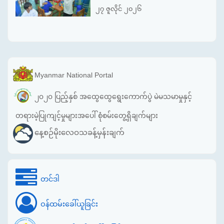
၂၇ ဇူလိုင် ၂၀၂၆
Myanmar National Portal
၂၀၂၀ ပြည့်နှစ် အထွေထွေရွေးကောက်ပွဲ မဲမသမာမှုနှင့်
တရားမဲ့ပြုကျင့်မှုများအပေါ် စုံစမ်းတွေ့ရှိချက်များ
နေ့စဉ်မိုးလေဝသခန့်မှန်းချက်
တင်ဒါ
ဝန်ထမ်းခေါ်ယူခြင်း