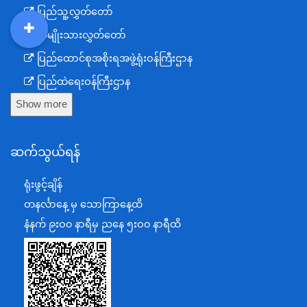
ပြည်သူ့လွှတ်တော်
အမျိုးသားလွှတ်တော်
DDM
MOS
DSW
DOR
ပြည်ထောင်စုအစိုးရအဖွဲ့ရုံးဝန်ကြီးဌာန
ပြည်ထဲရေးဝန်ကြီးဌာန
Show more
ကာကွယ်ရေးဝန်ကြီးဌာန
နယ်စပ်ရေးရာဝန်ကြီးဌာန
ဆက်သွယ်ရန်
စီမံကိန်း၊ဘဏ္ဍာရေးနှင့်စက်မှုဝန်ကြီးဌာန
ရင်းနှီးမြှုပ်နှံမှုနှင့် နိုင်ငံခြားစီးပွားဆက်သွယ်ရေးဝန်ကြီးဌာန
ရုံးဖွင့်ချိန်
အပြည်ပြည်ဆိုင်ရာပူးပေါင်းဆောင်ရွက်ရေးဝန်ကြီးဌာန
တနင်္လာနေ့ မှ သောကြာနေ့ထိ
ပြန်ကြားရေးဝန်ကြီးဌာန
နံနက် ၉းဝ၀ နာရီမှ ညနေ ၅းဝ၀ နာရီထိ
သာသနာရေးနှင့် ယဉ်ကျေးမှုဝန်ကြီးဌာန
စိုက်ပျိုးရေး၊မွေးမြူရေးနှင့်ဆည်မြောင်းဝန်ကြီးဌာန
ပို့ဆောင်ရေးနှင့်ဆက်သွယ်ရေးဝန်ကြီးဌာန