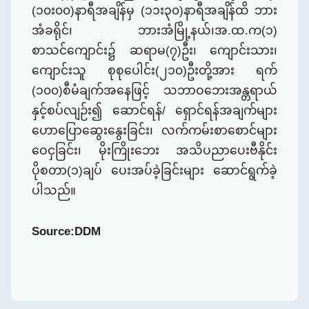
(၁၀း၀၀)နာရီအချိန်မှ (၁၁း၃၀)နာရီအချိန်ထိ ဘား
အံခရိုင်၊ ဘားအံမြို့နယ်၊အ.ထ.က(၁)
စာသင်ကျောင်း၌ ဆရာမ(၇)ဦး၊ ကျောင်းသား၊
ကျောင်းသူ စုစုပေါင်း
(
၂၁၀)ဦးတို့အား ရက်
(၁၀၀)စီမံချက်အနေဖြင့် သဘာဝဘေးအန္တရာယ်
နှင့်စပ်လျဉ်း၍ ဆောင်ရန်/ ရှောင်ရန်အချက်များ
ဟောပြောဆွေးနွေးခြင်း၊ လက်ကမ်းစာစောင်များ​
ဝေငှခြင်း၊ မိုးကြိုးဘေး အသိပညာပေးဗီနိုင်း
ပိုစတာ(၁)ချပ် ပေးအပ်ခဲ့ခြင်းများ ဆောင်ရွက်ခဲ့
ပါ
သည်။
Source:DDM