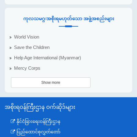
ကုလသမဂ္ဂ/အစိုးရမဟုတ်သော အဖွဲ့အစည်းများ
World Vision
Save the Children
Help Age International (Myanmar)
Mercy Corps
Show more
အစိုးရဝန်ကြီးဌာန ဝက်ဆိုဒ်များ
နိုင်ငံခြားရေးဝန်ကြီးဌာန
ပြည်ထောင်စုလွှတ်တော်