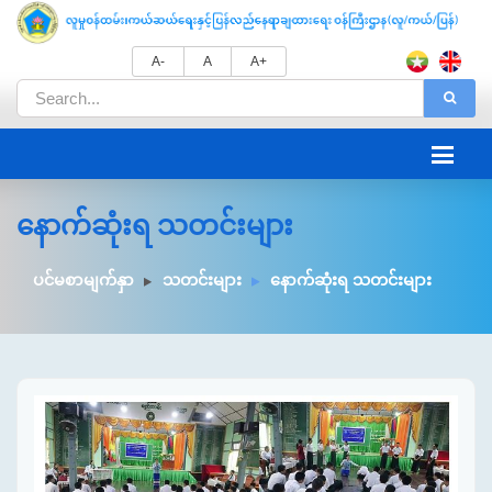
A-
A
A+
နောက်ဆုံးရ သတင်းများ
ပင်မစာမျက်နှာ
သတင်းများ
နောက်ဆုံးရ သတင်းများ