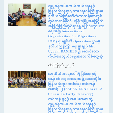
လူမှုဝန်ထမ်း၊ကယ်ဆယ်ရေးနှင့်
ပြန်လည်နေရာချထားရေးဝန်ကြီးဌာန၊
ဒုတိယဝန်ကြီးဒေါက်တာသန့်ဇော်လွင်
ဆွစ်ဇာလန်နိုင်ငံ၊ ဂျီနီဗာမြို့အခြေစိုက်
အပြည်ပြည်ဆိုင်ရာရွှေ့ပြောင်းသွားလာ
ရေးအဖွဲ့(International
Organization for Migration -
IOM) ရုံးချုပ်၏ Operationsဌာနမှ
ဒုတိယညွှန်ကြားရေးမှူးချုပ် Ms.
Ugochi DANIELS ဦးဆောင်သော
ကိုယ်စားလှယ်အဖွဲ့အားလက်ခံတွေ့ဆုံ
၀၆ ဩဂုတ် ၂၀၂၆
အာဆီယံအရေးပေါ်တုံ့ပြန်ရေးနှင့်
ဆန်းစစ်လေ့လာရေးအဖွဲ့ အစောပိုင်း
ပြန်လည်ထူထောင်ရေး သင်တန်း
အဆင့်- ၂ (ASEAN-ERAT Level-2
Course on Early Recovery)
သင်တန်းဖွင့်ပွဲ အခမ်းအနားသို့
လူမှုဝန်ထမ်း၊ ကယ်ဆယ်ရေးနှင့်
ပြန်လည်နေရာချထားရေးဝန်ကြီးဌာန၊