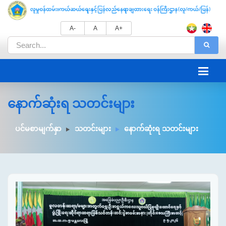
A-
A
A+
နောက်ဆုံးရ သတင်းများ
ပင်မစာမျက်နှာ
သတင်းများ
နောက်ဆုံးရ သတင်းများ