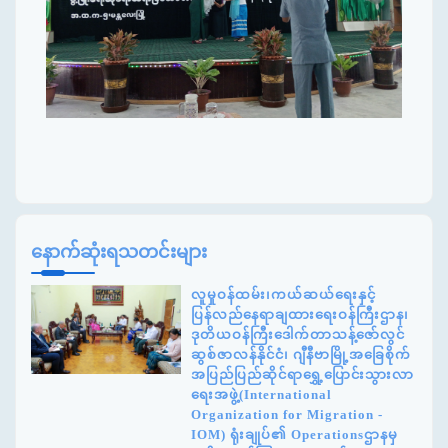
နောက်ဆုံးရသတင်းများ
လူမှုဝန်ထမ်း၊ကယ်ဆယ်ရေးနှင့်
ပြန်လည်နေရာချထားရေးဝန်ကြီးဌာန၊
ဒုတိယဝန်ကြီးဒေါက်တာသန့်ဇော်လွင်
ဆွစ်ဇာလန်နိုင်ငံ၊ ဂျီနီဗာမြို့အခြေစိုက်
အပြည်ပြည်ဆိုင်ရာရွှေ့ပြောင်းသွားလာ
ရေးအဖွဲ့(International
Organization for Migration -
IOM) ရုံးချုပ်၏ Operationsဌာနမှ