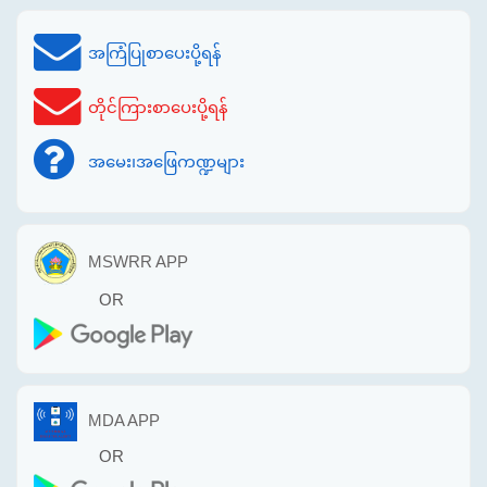
အကြံပြုစာပေးပို့ရန်
တိုင်ကြားစာပေးပို့ရန်
အမေး၊အဖြေကဏ္ဍများ
MSWRR APP
OR
MDA APP
OR