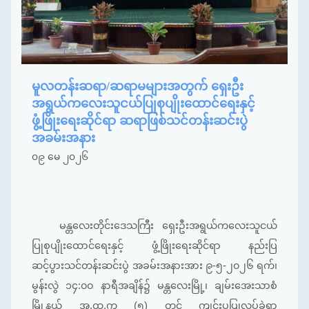
မူလတန်းဆရာ/ဆရာမများအတွက် ရှေးဦး
အရွယ်ကလေးသူငယ်ပြုစုပျိုးထောင်ရေးနှင့်
ဖွံ့ဖြိုးရေးဆိုင်ရာ ဆရာဖြစ်သင်တန်းဆင်းပွဲ
အခမ်းအနား
၀၉ မေ ၂၀၂၆
မန္တလေးတိုင်းဒေသကြီး ရှေးဦးအရွယ်ကလေးသူငယ်
ပြုစုပျိုးထောင်ရေးနှင့် ဖွံ့ဖြိုးရေးဆိုင်ရာ နည်းပြ
ဆင့်ပွားသင်တန်းဆင်းပွဲ အခမ်းအနားအား ၉-၅-၂၀၂၆ ရက်၊
မွန်းလွဲ ၁၄:၀၀ နာရီအချိန်၌ မန္တလေးမြို့၊ ချမ်းအေးသာစံ
မြို့နယ် အ.ထ.က (၅) တွင် ကျင်းပပြုလုပ်ခဲ့ရာ