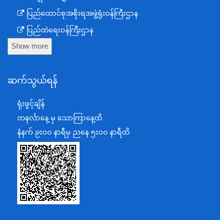
ပြည်ထောင်စုအစိုးရအဖွဲ့ရုံးဝန်ကြီးဌာန
ပြည်ထဲရေးဝန်ကြီးဌာန
Show more
ကာကွယ်ရေးဝန်ကြီးဌာန
နယ်စပ်ရေးရာဝန်ကြီးဌာန
ဆက်သွယ်ရန်
စီမံကိန်း၊ဘဏ္ဍာရေးနှင့်စက်မှုဝန်ကြီးဌာန
ရင်းနှီးမြှုပ်နှံမှုနှင့် နိုင်ငံခြားစီးပွားဆက်သွယ်ရေးဝန်ကြီးဌာန
ရုံးဖွင့်ချိန်
အပြည်ပြည်ဆိုင်ရာပူးပေါင်းဆောင်ရွက်ရေးဝန်ကြီးဌာန
တနင်္လာနေ့ မှ သောကြာနေ့ထိ
ပြန်ကြားရေးဝန်ကြီးဌာန
နံနက် ၉းဝ၀ နာရီမှ ညနေ ၅းဝ၀ နာရီထိ
သာသနာရေးနှင့် ယဉ်ကျေးမှုဝန်ကြီးဌာန
စိုက်ပျိုးရေး၊မွေးမြူရေးနှင့်ဆည်မြောင်းဝန်ကြီးဌာန
ပို့ဆောင်ရေးနှင့်ဆက်သွယ်ရေးဝန်ကြီးဌာန
သယံဇာတနှင့်ပတ်ဝန်းကျင်ထိန်းသိမ်းရေးဝန်ကြီးဌာန
လျှပ်စစ်နှင့်စွမ်းအင်ဝန်ကြီးဌာန