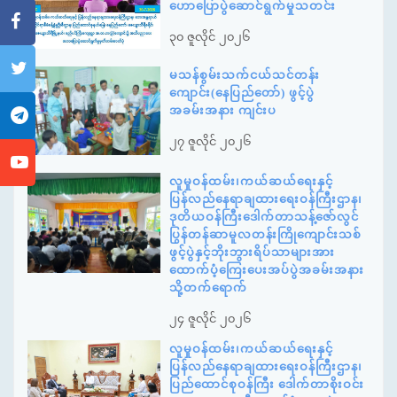
ဟောပြောပွဲဆောင်ရွက်မှုသတင်း
၃၀ ဇူလိုင် ၂၀၂၆
မသန်စွမ်းသက်ငယ်သင်တန်း
ကျောင်း(နေပြည်တော်) ဖွင့်ပွဲ
အခမ်းအနား ကျင်းပ
၂၇ ဇူလိုင် ၂၀၂၆
လူမှုဝန်ထမ်း၊ကယ်ဆယ်ရေးနှင့်
ပြန်လည်နေရာချထားရေးဝန်ကြီးဌာန၊
ဒုတိယဝန်ကြီးဒေါက်တာသန့်ဇော်လွင်
ပြွန်တန်ဆာမူလတန်းကြိုကျောင်းသစ်
ဖွင့်ပွဲနှင့်ဘိုးဘွားရိပ်သာများအား
ထောက်ပံ့ကြေးပေးအပ်ပွဲအခမ်းအနား
သို့တက်ရောက်
၂၄ ဇူလိုင် ၂၀၂၆
လူမှုဝန်ထမ်း၊ကယ်ဆယ်ရေးနှင့်
ပြန်လည်နေရာချထားရေးဝန်ကြီးဌာန၊
ပြည်ထောင်စုဝန်ကြီး ဒေါက်တာစိုးဝင်း