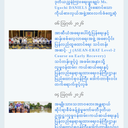
ဒုတိယညွှန်ကြားရေးမှူးချုပ် Ms.
Ugochi DANIELS ဦးဆောင်သော
ကိုယ်စားလှယ်အဖွဲ့အားလက်ခံတွေ့ဆုံ
၀၆ ဩဂုတ် ၂၀၂၆
အာဆီယံအရေးပေါ်တုံ့ပြန်ရေးနှင့်
ဆန်းစစ်လေ့လာရေးအဖွဲ့ အစောပိုင်း
ပြန်လည်ထူထောင်ရေး သင်တန်း
အဆင့်- ၂ (ASEAN-ERAT Level-2
Course on Early Recovery)
သင်တန်းဖွင့်ပွဲ အခမ်းအနားသို့
လူမှုဝန်ထမ်း၊ ကယ်ဆယ်ရေးနှင့်
ပြန်လည်နေရာချထားရေးဝန်ကြီးဌာန၊
ပြည်ထောင်စုဝန်ကြီး ဒေါက်တာစိုးဝင်း
တက်ရောက်ဖွင့်လှစ်
၀၄ ဩဂုတ် ၂၀၂၆
အမျိုးသားသဘာဝဘေးအန္တရာယ်
ဆိုင်ရာစီမံခန့်ခွဲမှုကော်မတီဒုတိယ
ဥက္ကဋ္ဌ၊လူမှုဝန်ထမ်း၊ကယ်ဆယ်ရေးနှင့်
ပြန်လည်နေရာချထားရေးဝန်ကြီးဌာန၊
ပြည်ထောင်စုဝန်ကြီးဒေါက်တာစိုးဝင်းင