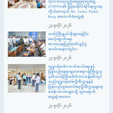
ကုလသမဂ္ဂလူဦးရေရန်ပုံငွေအဖွဲ့
(UNFPA)၏ မြန်မာနိုင်ငံဆိုင်ရာဌာနေ
ကိုယ်စားလှယ် Mr. Jaime Nadal
Roig အားလက်ခံတွေ့ဆုံ
၂၃ ဇူလိုင် ၂၀၂၆
သက်ကြီးရွယ်အိုများနေ့ပိုင်း
စောင့်ရှောက်ရေး
ဂေဟာ(နေပြည်တော်)ဖွင့်ပွဲ
အခမ်းအနားကျင်းပ
၂၃ ဇူလိုင် ၂၀၂၆
လူမှုဝန်ထမ်း၊ကယ်ဆယ်ရေးနှင့်
ပြန်လည်နေရာချထားရေးဝန်ကြီးဌာန
ဒုတိယဝန်ကြီးဒေါက်တာသန့်ဇော်လွင်
သည်လူမှုဝန်ထမ်းဦးစီးဌာနနှင့်
ပြန်လည်ထူထောင်ရေးဦးစီးဌာနများမှ
စခန်း/ဂေဟာများသို့ သွားရောက်
တွေ့ဆုံအားပေး
၂၃ ဇူလိုင် ၂၀၂၆