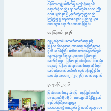
ဝန်တာကျိုးပေါက်မှုကြောင့်ရေဝင်
ရောက်ခဲ့သည့်ဧရာဝတီတိုင်းဒေသကြီး
လေးမျက်နှာမြို့နယ်သို့လှည့်လည်
ကြည့်ရှု၍ရေဘေးရှောင်ပြည်သူများ
အားသွားရောက်ထောက်ပံ့ခြင်း
၀၁ ဩဂုတ် ၂၀၂၆
လူမှုဝန်ထမ်း၊ကယ်ဆယ်ရေးနှင့်
ပြန်လည်နေရာချထားရေးဝန်ကြီးဌာန
ဒုတိယဝန်ကြီး ဒေါက်တာသန့်ဇော်လွင်
လူကုန်ကူးခံရသူများအားပြန်လည်
လက်ခံရေး၊ ပြန်လည်ဝင်ဆံ့ပေါင်းစည်း
ရေးနှင့် ပြန်လည်ထူထောင်ရေးဆိုင်ရာ
လုပ်ငန်းကော်မတီ၏ လုပ်ငန်းညှိနှိုင်း
အစည်းအဝေး(၂/၂၀၂၆) တက်ရောက်
၃၀ ဇူလိုင် ၂၀၂၆
ပြည်ထောင်စုနယ်မြေ၊ နေပြည်တော်၊
ဇေယျာသီရိခရိုင်၊ ဇေယျာသီရိမြို့နယ်၊
စည်ပင်ကြီးကျေးရွာ
အ.ထ.က(ခွဲ)ကျောင်း၌ အသိပညာပေး