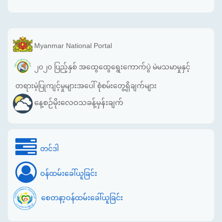
Myanmar National Portal
၂၀၂၀ ပြည့်နှစ် အထွေထွေရွေးကောက်ပွဲ မဲမသမာမှုနှင့်
တရားမဲ့ပြုကျင့်မှုများအပေါ် စုံစမ်းတွေ့ရှိချက်များ
နေ့စဉ်မိုးလေဝသခန့်မှန်းချက်
တင်ဒါ
ဝန်ထမ်းခေါ်ယူခြင်း
စေတနာ့ဝန်ထမ်းခေါ်ယူခြင်း