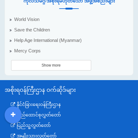
ကုလသမဂ္ဂ/အစိုးရမဟုတ်သော အဖွဲ့အစည်းများ
World Vision
Save the Children
Help Age International (Myanmar)
Mercy Corps
Show more
အစိုးရဝန်ကြီးဌာန ဝက်ဆိုဒ်များ
နိုင်ငံခြားရေးဝန်ကြီးဌာန
ပြည်ထောင်စုလွှတ်တော်
DDM
MOS
DSW
DOR
ပြည်သူ့လွှတ်တော်
အမျိုးသားလွှတ်တော်