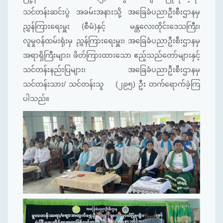
သင်တန်းဆင်းပွဲ အခမ်းအနားသို့ အခြေခံပညာဦးစီးဌာနမှ
ညွှန်ကြားရေးမှူး (စီမံ)နှင့် မန္တလေးတိုင်းဒေသကြီး၊
လူမှုဝန်ထမ်းရုံးမှ ညွှန်ကြားရေးမှူး၊ အခြေခံပညာဦးစီးဌာနမှ
အရာရှိကြီးများ၊ ဖိတ်ကြားထားသော ဧည့်သည်တော်များနှင့်
သင်တန်းနည်းပြများ၊ အခြေခံပညာဦးစီးဌာနမှ
သင်တန်းသား/ သင်တန်းသူ (၂၉၅) ဦး တက်ရောက်ခဲ့ကြ
ပါသည်။