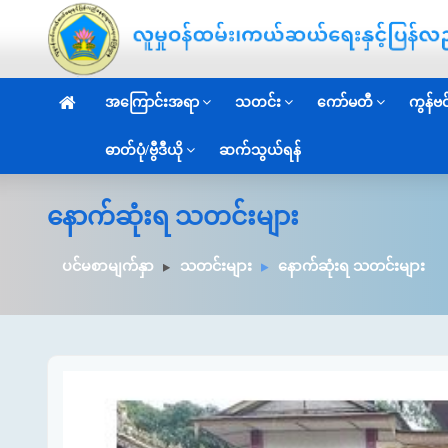
အကြောင်းအရာ
သတင်း
ကော်မတီ
ကွန်ဗင်
ဓာတ်ပုံ/ဗွီဒီယို
ဆက်သွယ်ရန်
နောက်ဆုံးရ သတင်းများ
ပင်မစာမျက်နှာ
သတင်းများ
နောက်ဆုံးရ သတင်းများ