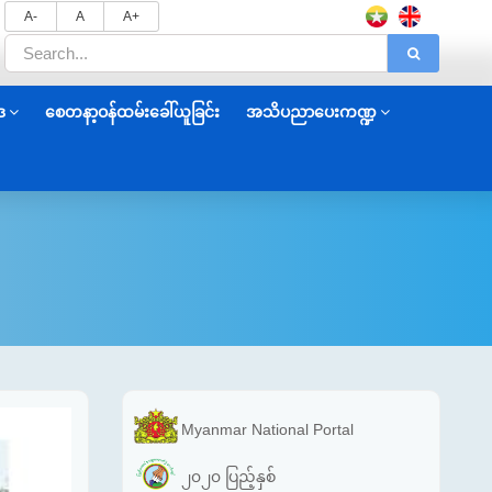
A-
A
A+
ဒ
စေတနာ့ဝန်ထမ်းခေါ်ယူခြင်း
အသိပညာပေးကဏ္ဍ
Myanmar National Portal
၂၀၂၀ ပြည့်နှစ်