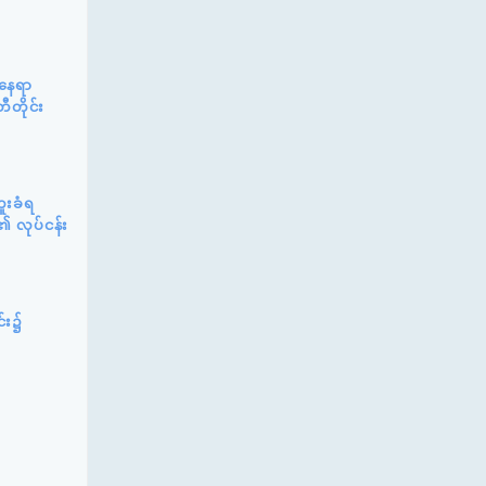
်နေရာ
ီတိုင်း
ူးခံရ
၏ လုပ်ငန်း
င်း၌