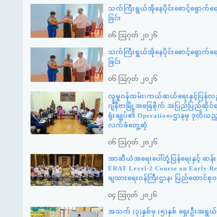
သက်ကြီးရွယ်အိုနေပိုင်းစောင့်ရှောက်
ခြင်း
၀၆ ဩဂုတ် ၂၀၂၆
သက်ကြီးရွယ်အိုနေပိုင်းစောင့်ရှောက်
ခြင်း
၀၆ ဩဂုတ် ၂၀၂၆
လူမှုဝန်ထမ်း၊ကယ်ဆယ်ရေးနှင့်ပြန်လည
ဂျီနီဗာမြို့အခြေစိုက် အပြည်ပြည်ဆို
ရုံးချုပ်၏ Operationsဌာနမှ ဒုတိယည
လက်ခံတွေ့ဆုံ
၀၆ ဩဂုတ် ၂၀၂၆
အာဆီယံအရေးပေါ်တုံ့ပြန်ရေးနှင့် ဆ
ERAT Level-2 Course on Early Reco
ချထားရေးဝန်ကြီးဌာန၊ ပြည်ထောင်စုဝန
၀၄ ဩဂုတ် ၂၀၂၆
အသက် (၃)နှစ်မှ (၅)နှစ် ရှေးဦးအရွယ် က