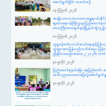
ဆောင်ရွက်ခြင်း သတင်းစဉ်
၀၃ ဩဂုတ် ၂၀၂၆
အမျိုးသားသဘာဝဘေးအန္တရာယ်ဆိုင်ရာစ
ချထားရေးဝန်ကြီးဌာန၊ပြည်ထောင်စုဝန်
ဒေသကြီးလေးမျက်နှာမြို့နယ်သို့လှည
၀၁ ဩဂုတ် ၂၀၂၆
လူမှုဝန်ထမ်း၊ကယ်ဆယ်ရေးနှင့်ပြန်လ
သူများအားပြန်လည်လက်ခံရေး၊ ပြန်လည်
ညှိနှိုင်းအစည်းအဝေး(၂/၂၀၂၆) တက
၃၀ ဇူလိုင် ၂၀၂၆
ပြည်ထောင်စုနယ်မြေ၊ နေပြည်တော်၊ ဇေ
အသိပညာပေးဟောပြောပွဲဆောင်ရွက်မ
၃၀ ဇူလိုင် ၂၀၂၆