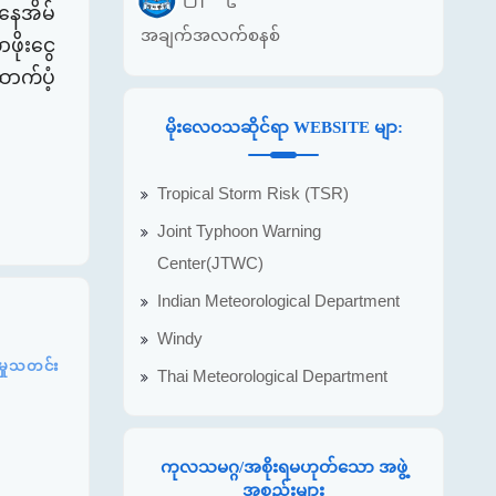
ူနေအိမ်
အချက်အလက်စနစ်
ဖိုးငွေ
ာက်ပံ့
မိုးလေဝသဆိုင်ရာ WEBSITE မျာ:
Tropical Storm Risk (TSR)
Joint Typhoon Warning
Center(JTWC)
Indian Meteorological Department
Windy
့မှုသတင်း
Thai Meteorological Department
ကုလသမဂ္ဂ/အစိုးရမဟုတ်သော အဖွဲ့
အစည်းများ