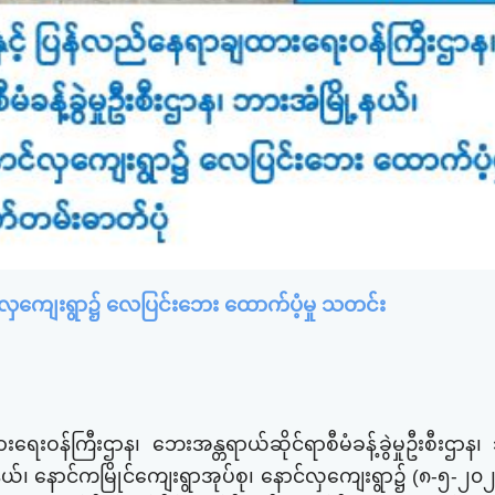
ာင်လှကျေးရွာ၌ လေပြင်းဘေး ထောက်ပံ့မှု သတင်း
းဝန်ကြီးဌာန၊ ဘေးအန္တရာယ်ဆိုင်ရာစီမံခန့်ခွဲမှုဦးစီးဌာန
ို့ နယ်၊ ​နောင်ကမြိုင်ကျေးရွာအုပ်စု၊ နောင်လှကျေးရွာ၌ (၈-၅-၂