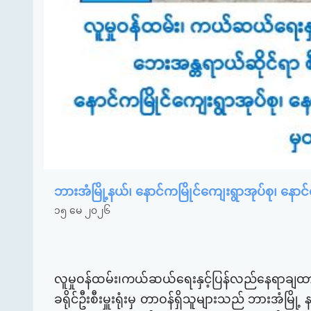
ဘားအံမြို့နယ်၊ နောင်ကမြိုင်ကျေးရွာအုပ်စု၊ နေ
၁၅ မေ ၂၀၂၆
လူမှုဝန်ထမ်း၊ကယ်ဆယ်ရေးနှင့်ပြန်လည်နေရာချထားရေ
ခရိုင်ဦးစီးမှူးရုံးမှ တာဝန်ရှိသူများသည် ဘားအံမြ