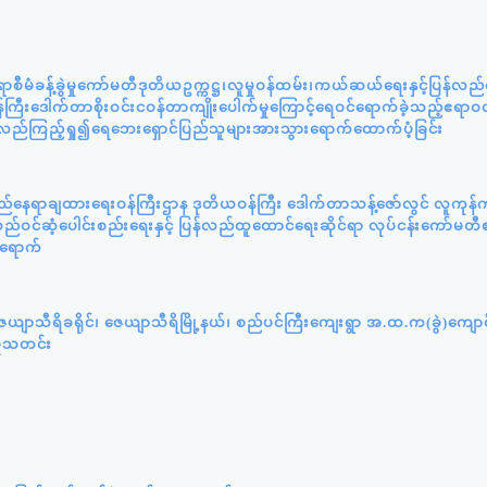
ီမံခန့်ခွဲမှုကော်မတီဒုတိယဥက္ကဋ္ဌ၊လူမှုဝန်ထမ်း၊ကယ်ဆယ်ရေးနှင့်ပြန်လည
ကြီးဒေါက်တာစိုးဝင်းငဝန်တာကျိုးပေါက်မှုကြောင့်ရေဝင်ရောက်ခဲ့သည့်ဧရာဝတ
့်လည်ကြည့်ရှု၍ရေဘေးရှောင်ပြည်သူများအားသွားရောက်ထောက်ပံ့ခြင်း
ည်နေရာချထားရေးဝန်ကြီးဌာန ဒုတိယဝန်ကြီး ဒေါက်တာသန့်ဇော်လွင် လူကုန်က
ဝင်ဆံ့ပေါင်းစည်းရေးနှင့် ပြန်လည်ထူထောင်ရေးဆိုင်ရာ လုပ်ငန်းကော်မတီ
်ရောက်
ယျာသီရိခရိုင်၊ ဇေယျာသီရိမြို့နယ်၊ စည်ပင်ကြီးကျေးရွာ အ.ထ.က(ခွဲ)ကျော
ှုသတင်း