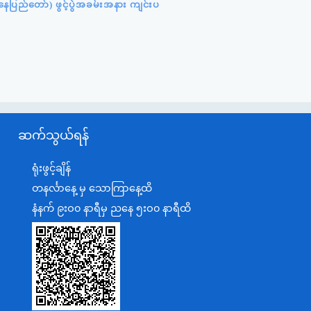
ပြည်တော်) ဖွင့်ပွဲအခမ်းအနား ကျင်းပ
ဆက်သွယ်ရန်
ရုံးဖွင့်ချိန်
တနင်္လာနေ့ မှ သောကြာနေ့ထိ
နံနက် ၉းဝ၀ နာရီမှ ညနေ ၅းဝ၀ နာရီထိ