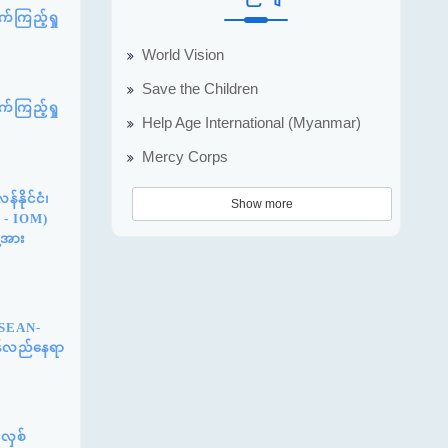
်ကြည့်ရှု
World Vision
Save the Children
်ကြည့်ရှု
Help Age International (Myanmar)
Mercy Corps
နိုင်ငံ၊
Show more
n - IOM)
့အား
ASEAN-
ြန်လည်နေရာ
်လှစ်