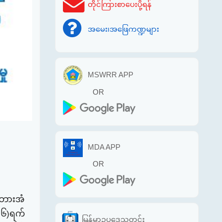
တိုင်ကြားစာပေးပို့ရန်
အမေး၊အဖြေကဏ္ဍများ
MSWRR APP
OR
MDA APP
OR
၊ ဘားအံ
၀၂၆)ရက်
မြန်မာဥပဒေသတင်း