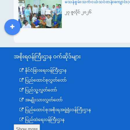
မသန်စွမ်းသက်ငယ်သင်တန်းကျောင်း(နေ
၂၇ ဇူလိုင် ၂၀၂၆
DDM
MOS
DSW
DOR
အစိုးရဝန်ကြီးဌာန ဝက်ဆိုဒ်များ
နိုင်ငံခြားရေးဝန်ကြီးဌာန
ပြည်ထောင်စုလွှတ်တော်
ပြည်သူ့လွှတ်တော်
အမျိုးသားလွှတ်တော်
ပြည်ထောင်စုအစိုးရအဖွဲ့ရုံးဝန်ကြီးဌာန
ပြည်ထဲရေးဝန်ကြီးဌာန
Show more
ကာကွယ်ရေးဝန်ကြီးဌာန