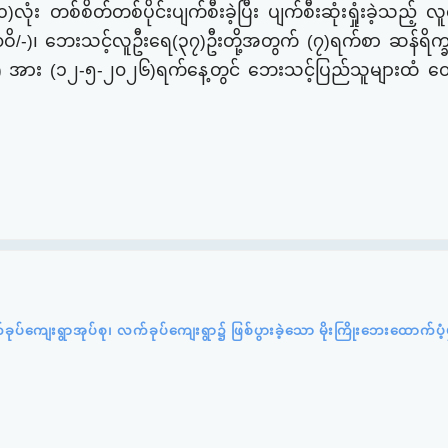
ံး တစ်စိတ်တစ်ပိုင်းပျက်စီးခဲ့ပြီး ပျက်စီးဆုံးရှုံးခဲ့သည့် လ
ိ/-)၊ ဘေးသင့်လူဦးရေ(၃၇)ဦးတို့အတွက် (၇)ရက်စာ ဆန်ရိက္ခာ
ိ/-) အား (၁၂-၅-၂၀၂၆)ရက်နေ့တွင် ဘေးသင့်ပြည်သူများထံ ထေ
က်ခုပ်ကျေးရွာအုပ်စု၊ လက်ခုပ်ကျေးရွာ၌ ဖြစ်ပွားခဲ့သော မိုးကြိုးဘေးထောက်ပံ