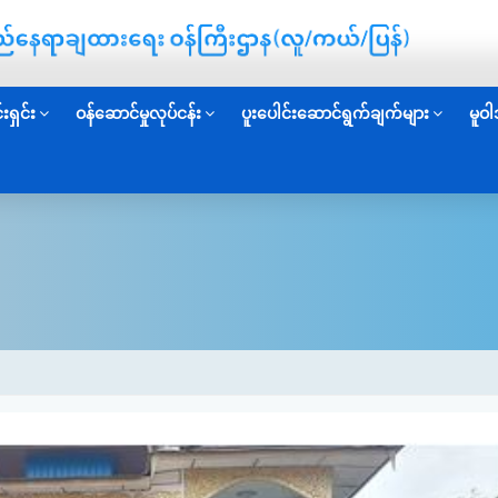
းရှင်း
ဝန်ဆောင်မှုလုပ်ငန်း
ပူးပေါင်းဆောင်ရွက်ချက်များ
မူဝါ