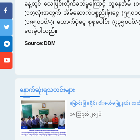
နေ့တွင် လေပြင်းတိုက်ခတ်မှုကြောင့် လူနေအိမ် (၁၁)လု
(၁၁)လုံးအတွက် အိမ်ဆောက်ပစ္စည်းဖိုးငွေ (၅၅၀၀၀ဝ
(၁၈၅၀၀ဝိ/-)၊ ထောက်ပံ့ငွေ စုစုပေါင်း (၇၃၅၀၀ဝ
ပေးခဲ့
ပါသည်။
Source:DDM
နောက်ဆုံးရသတင်းများ
မြောင်းမြခရိုင်၊ ဝါးခယ်မမြို့နယ်၊ လ
၀၈ ဩဂုတ် ၂၀၂၆