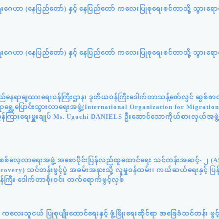
ရေးဂေဟာ (နေပြည်တော်) နှင့် နေပြည်တော် ကလေးပြုစုရေးစင်တာသို့ သွားရောက
ရေးဂေဟာ (နေပြည်တော်) နှင့် နေပြည်တော် ကလေးပြုစုရေးစင်တာသို့ သွားရောက
်နေရာချထားရေးဝန်ကြီးဌာန၊ ဒုတိယဝန်ကြီးဒေါက်တာသန့်ဇော်လွင် ဆွစ်ဇာလန်
င်ရာရွှေ့ပြောင်းသွားလာရေးအဖွဲ့(International Organization for Migratio
ွှန်ကြားရေးမှူးချုပ် Ms. Ugochi DANIELS ဦးဆောင်သောကိုယ်စားလှယ်အဖွဲ
န်းစစ်လေ့လာရေးအဖွဲ့ အစောပိုင်းပြန်လည်ထူထောင်ရေး သင်တန်းအဆင့်- ၂ (
very) သင်တန်းဖွင့်ပွဲ အခမ်းအနားသို့ လူမှုဝန်ထမ်း၊ ကယ်ဆယ်ရေးနှင့် ပ
်ကြီး ဒေါက်တာစိုးဝင်း တက်ရောက်ဖွင့်လှစ်
လေးသူငယ် ပြုစုပျိုးထောင်ရေးနှင့် ဖွံ့ဖြိုးရေးဆိုင်ရာ အခြေခံသင်တန်း ဖွင့