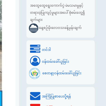
အထွေထွေရွေးကောက်ပွဲ မဲမသမာမှုနှင့်
တရားမဲ့ပြုကျင့်မှုများအပေါ် စုံစမ်းတွေ့ရှိ
ချက်များ
နေ့စဉ်မိုးလေဝသခန့်မှန်းချက်
တင်ဒါ
ဝန်ထမ်းခေါ်ယူခြင်း
စေတနာ့ဝန်ထမ်းခေါ်ယူခြင်း
အကြံပြုစာပေးပို့ရန်