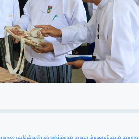
ရေးဂေဟာ (နေပြည်တော်) နှင့် နေပြည်တော် ကလေးပြုစုရေးစင်တာသို့ သွားရောက