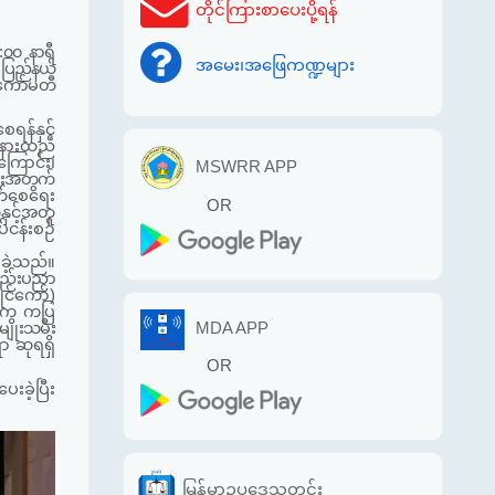
တိုင်ကြားစာပေးပို့ရန်
:၀၀ နာရီ
အမေး၊အဖြေကဏ္ဍများ
၊
ပြည်နယ်
ီးကော်မတီ
ရန်နှင့်
်းနားထည်
ြောင်း၊
MSWRR APP
ရေးအတွက်
တက်စေရေး
OR
ှင့်အတူ
ပ်ငန်းစဉ်
းခဲ့သည်။
နည်းပညာ
ိုင်ကော်)
ပ်က
ကပြ
MDA APP
ျိုးသမီး
ာ ဆုရရှိ
OR
ေးခဲ့
ပြီး
မြန်မာဥပဒေသတင်း