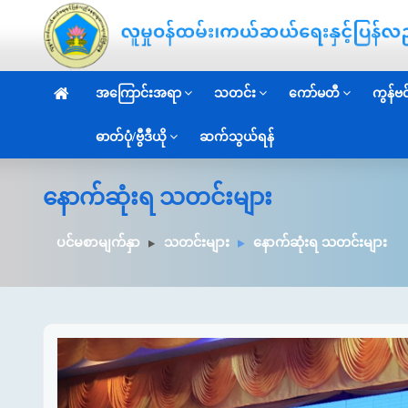
အကြောင်းအရာ
သတင်း
ကော်မတီ
ကွန်ဗင်
ဓာတ်ပုံ/ဗွီဒီယို
ဆက်သွယ်ရန်
နောက်ဆုံးရ သတင်းများ
ပင်မစာမျက်နှာ
သတင်းများ
နောက်ဆုံးရ သတင်းများ