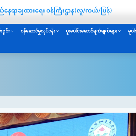
းရှင်း
ဝန်ဆောင်မှုလုပ်ငန်း
ပူးပေါင်းဆောင်ရွက်ချက်များ
မူဝါ