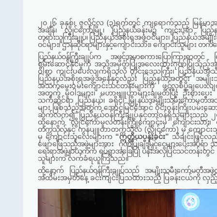
၂၀၂
၆
ခုနှစ်၊
ဇူလိုင်လ
(
၃
)
ရက်တွင်
ကျရောက်သည့်
မြန်မာအ
အချိန်၊ လွိုင်ကော်မြို့၊
ပြည်နယ်ခန်းမ၌
ကျင်းပရာ
ပြည်န
တရားသူကြီးချုပ်၊
ပြည်နယ်အစိုးရအဖွဲ့ဝင်များ၊
ပြည်နယ်
အမျို
ဝင်များ၊
ဌာနဆိုင်ရာများနှင့်ကျောင်းသား
၊
ကျောင်းသူများ တက်
ပြည်နယ်ဝန်ကြီးချုပ်က
အဖွင့်အမှာစကားပြောကြားရာတွင်
စွမ်းဆောင်နိုင်မှုကို အသိအမှတ်ပြုအလေးထားဂုဏ်ပြုသည့်အနေ
ဝါစွာ ကျင်းပပေးလျက်ရှိသလို တိုင်းဒေသကြီး၊ ပြည်နယ်အသ
ပြည်နယ်အစိုးရအဖွဲ့အနေနှင့်လည်း ပြည်နယ်အတွင်း
အမျိုး
အသက်မွေး
ဝမ်းကျောင်းသင်တန်း
များကို ဖွင့်လှစ်ပို့ချပေးလ
အတွက် မူဝါဒများ၊ မဟာဗျူဟာများချမှတ်ပြီး ဦးစားပေး ကဏ
သက်ဆိုင်ရာ ပြည်နယ်၊ ခရိုင်၊
မြို့နယ်အမျိုးသမီးကော်မတီ
များ ဖြစ်သည့်အတွက် အောင်မြင်အောင် ဝိုင်းဝန်းကြိုးပမ်းဆေ
ဆက်လက်၍
ပြည်နယ်ဝန်ကြီးချုပ်နှင့်တာဝန်ရှိသူများသည်
၂
ထို့နောက်
လွိုင်ကော်မူလတန်းကြိုကျောင်းမှ
ကျောင်းသား၊
တက္ကသိုလ်
နှင့် ကွန်ပျူတာတက္ကသိုလ် (လွိုင်ကော်) မှ ကျောင
မှ
ကျောင်းသူလေးများက
“ဣတ္ထိယပန်းခင်း”
သီချင်းဖြင့်လ
ဖျော်ဖြေ
သည့်အဖွဲ့များအား
ဂုဏ်ပြုချီးမြှင့်ငွေများပေးအပ်ရာ
သ
ရေးရာအဖွဲ့
နာယကက ရပ်ရွာအခြေပြု ပန်းအလှပြင်
သင်တန်းတွင် 
သူများက
လက်ခံရယူကြသည်။
ထို့နောက်
ပြည်နယ်ဝန်ကြီးချုပ်သည် အမျိုးသမီး
ကော်မတီ
အဖွဲ့
အထိမ်းအမှတ်နေ့ ခင်းကျင်းပြသထားသည့် ပြခန်းငယ်ကို လှည့