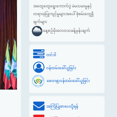
အထွေထွေရွေးကောက်ပွဲ မဲမသမာမှုနှင့်
တရားမဲ့ပြုကျင့်မှုများအပေါ် စုံစမ်းတွေ့ရှိ
ချက်များ
နေ့စဉ်မိုးလေဝသခန့်မှန်းချက်
တင်ဒါ
ဝန်ထမ်းခေါ်ယူခြင်း
စေတနာ့ဝန်ထမ်းခေါ်ယူခြင်း
အကြံပြုစာပေးပို့ရန်