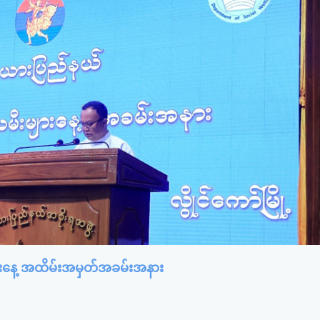
ားနေ့ အထိမ်းအမှတ်အခမ်းအနား