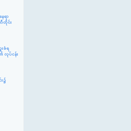
်နေရာ
ီတိုင်း
ူးခံရ
၏ လုပ်ငန်း
င်း၌