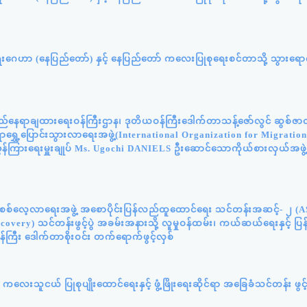
ရေးဂေဟာ (နေပြည်တော်) နှင့် နေပြည်တော် ကလေးပြုစုရေးစင်တာသို့ သွားရောက
်နေရာချထားရေးဝန်ကြီးဌာန၊ ဒုတိယဝန်ကြီးဒေါက်တာသန့်ဇော်လွင် ဆွစ်ဇာလန်
င်ရာရွှေ့ပြောင်းသွားလာရေးအဖွဲ့(International Organization for Migratio
ွှန်ကြားရေးမှူးချုပ် Ms. Ugochi DANIELS ဦးဆောင်သောကိုယ်စားလှယ်အဖွဲ
န်းစစ်လေ့လာရေးအဖွဲ့ အစောပိုင်းပြန်လည်ထူထောင်ရေး သင်တန်းအဆင့်- ၂ (
very) သင်တန်းဖွင့်ပွဲ အခမ်းအနားသို့ လူမှုဝန်ထမ်း၊ ကယ်ဆယ်ရေးနှင့် ပ
်ကြီး ဒေါက်တာစိုးဝင်း တက်ရောက်ဖွင့်လှစ်
လေးသူငယ် ပြုစုပျိုးထောင်ရေးနှင့် ဖွံ့ဖြိုးရေးဆိုင်ရာ အခြေခံသင်တန်း ဖွင့