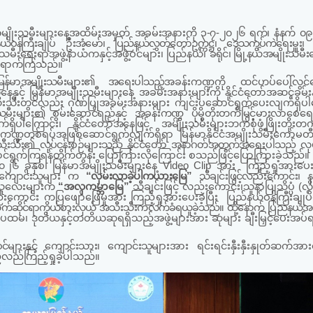
မျိုးသမီးများနေ့အထိမ်းအမှတ်
အခမ်းအနားကို
၃-၇-၂၀၂၆ ရက်၊ နံနက် ၀၉
ယ်ဝန်ကြီးချုပ်
ဦး
အံ့မော်
၊
ပြည်နယ်လွှတ်တော်ဥက္ကဋ္ဌ၊
ဒေသကွပ်ကဲရေးမှူး
းသမီး
ရေးရာအဖွဲ့နာယကနှင့်အဖွဲ့ဝင်များ၊ ပြည်နယ်၊
ခရိုင်၊ မြို့နယ်အမျိုးသမ
ရောက်
ကြသည်။
မြန်မာအမျိုးသမီးများ၏ အရေးပါသည့်
အခန်းကဏ္ဍကို ထင်ဟပ်ပေါ်လွင်စေ
နှင့် မြန်မာအမျိုးသမီးများနေ့ အခမ်းအနားများကို နိုင်ငံတော်အဆင့်ခမ
ီးသီးတွင်လည်း ဂုဏ်ပြုအခမ်းအနားများ ကျင်းပဆောင်ရွက်ပေးလျက်ရှိပါက
သမီးများ၏ စွမ်းဆောင်ရည်နှင့် အခန်းကဏ္ဍ ပိုမိုတိုးတက်မြင့်မားလာစေ
ျက်ရှိပါကြောင်း၊ နိုင်ငံတော်အနေဖြင့်
အမျိုးသမီးများဘက်စုံဖွံ့ဖြိုးတိုး
္ဍတစ်ရပ်အဖြစ်ဆောင်ရွက်လျက်ရှိရာ မြန်မာနိုင်ငံအမျိုးသမီးကော်မတီန
အသီးသီး၏ လုပ်ငန်းစဉ်များသည် နိုင်ငံတော် အနာဂတ်အတွက်အရေးပါသည့်
လု
ာင်ရွက်ကြရန်တိုက်တွန်း ပြောကြားလိုကြောင်း
စသည်ဖြင့်ပြောကြားခဲ့သည်။
၀၂
၆
ခုနှစ်၊
မြန်မာအမျိုးသမီး
များနေ့
Video Clip
အား
ကြည့်ရှုအားပေ
ကျောင်းသူများ က
“လှမ်းလာခဲ့ပါကယားမြေ”
သီချင်း
ဖြင့်လည်းကောင်း၊
်းသူလေးများက
“
အလှကမ္ဘာမြေ
”
သီချင်းဖြင့် လည်းကောင်း၊
သူနာပြုသိပ္ပံ (လွ
ည်းကောင်း
ကပြဖျော်ဖြေမှုအား
ကြည့်ရှုအားပေးခဲ့ပြီး
ပြည်နယ်ဝန်ကြီးချု
က်ဆိုင်ရာကိုယ်စားလှယ် အသီးသီးက
လက်ခံရယူခဲ့သည်။ ထို့နောက် ပြည်နယ်
အမ
ပထမ၊ ဒုတိယနှင့်တတိယဆုရရှိသည့်အဖွဲ့များအား ဆုများ ချီးမြှင့်ပေးအပ်ရ
ဝင်များနှင့်
ကျောင်းသား
၊
ကျောင်းသူ
များအား ရင်းရင်းနှီးနှီးနှုတ်ဆက်အားပ
်လည်ကြည့်ရှုခဲ့ပါသည်။