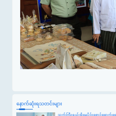
နောက်ဆုံးရသတင်းများ
သက်ကြီးရွယ်အိုနေပိုင်းစောင့်ရှောက်