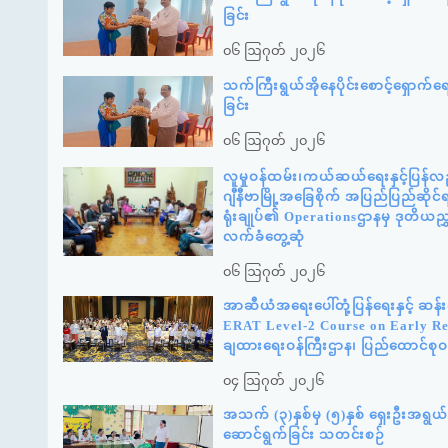
ခြင်း
၀၆ ဩဂုတ် ၂၀၂၆
သက်ကြီးရွယ်အိုနေပိုင်းစောင့်ရှောက်
ခြင်း
၀၆ ဩဂုတ် ၂၀၂၆
လူမှုဝန်ထမ်း၊ကယ်ဆယ်ရေးနှင့်ပြန်လည
ဂျီနီဗာမြို့အခြေစိုက် အပြည်ပြည်ဆို
ရုံးချုပ်၏ Operationsဌာနမှ ဒုတိယည
လက်ခံတွေ့ဆုံ
၀၆ ဩဂုတ် ၂၀၂၆
အာဆီယံအရေးပေါ်တုံ့ပြန်ရေးနှင့် ဆ
ERAT Level-2 Course on Early Reco
ချထားရေးဝန်ကြီးဌာန၊ ပြည်ထောင်စုဝန
၀၄ ဩဂုတ် ၂၀၂၆
အသက် (၃)နှစ်မှ (၅)နှစ် ရှေးဦးအရွယ် က
ဆောင်ရွက်ခြင်း သတင်းစဉ်