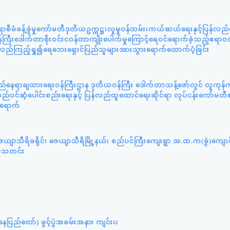
ီမံခန့်ခွဲမှုကော်မတီဒုတိယဥက္ကဋ္ဌ၊လူမှုဝန်ထမ်း၊ကယ်ဆယ်ရေးနှင့်ပြန်လည
ကြီးဒေါက်တာစိုးဝင်းငဝန်တာကျိုးပေါက်မှုကြောင့်ရေဝင်ရောက်ခဲ့သည့်ဧရာဝတ
့်လည်ကြည့်ရှု၍ရေဘေးရှောင်ပြည်သူများအားသွားရောက်ထောက်ပံ့ခြင်း
ည်နေရာချထားရေးဝန်ကြီးဌာန ဒုတိယဝန်ကြီး ဒေါက်တာသန့်ဇော်လွင် လူကုန်က
ဝင်ဆံ့ပေါင်းစည်းရေးနှင့် ပြန်လည်ထူထောင်ရေးဆိုင်ရာ လုပ်ငန်းကော်မတီ
်ရောက်
ယျာသီရိခရိုင်၊ ဇေယျာသီရိမြို့နယ်၊ စည်ပင်ကြီးကျေးရွာ အ.ထ.က(ခွဲ)ကျော
ှုသတင်း
ပြည်တော်) ဖွင့်ပွဲအခမ်းအနား ကျင်းပ