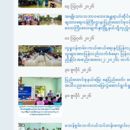
၀၃ ဩဂုတ် ၂၀၂၆
အမျိုးသားသဘာဝဘေးအန္တရာယ်ဆိုင်ရာစ
ချထားရေးဝန်ကြီးဌာန၊ပြည်ထောင်စုဝန်
ဒေသကြီးလေးမျက်နှာမြို့နယ်သို့လှည
၀၁ ဩဂုတ် ၂၀၂၆
လူမှုဝန်ထမ်း၊ကယ်ဆယ်ရေးနှင့်ပြန်လ
သူများအားပြန်လည်လက်ခံရေး၊ ပြန်လည်
ညှိနှိုင်းအစည်းအဝေး(၂/၂၀၂၆) တက
၃၀ ဇူလိုင် ၂၀၂၆
ပြည်ထောင်စုနယ်မြေ၊ နေပြည်တော်၊ ဇေ
အသိပညာပေးဟောပြောပွဲဆောင်ရွက်မ
၃၀ ဇူလိုင် ၂၀၂၆
မသန်စွမ်းသက်ငယ်သင်တန်းကျောင်း(နေ