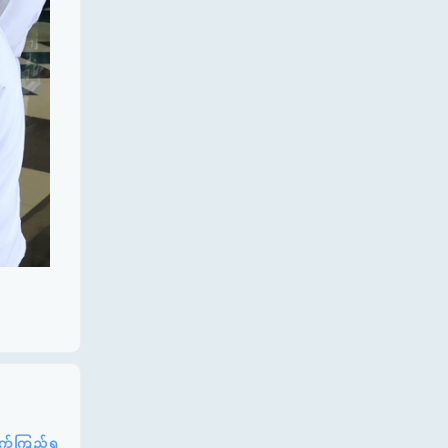
်ကြည့်ရှု