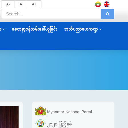
A-
A
A+
ဒ
စေတနာ့ဝန်ထမ်းခေါ်ယူခြင်း
အသိပညာပေးကဏ္ဍ
Myanmar National Portal
၂၀၂၀ ပြည့်နှစ်