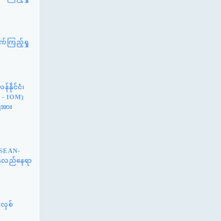
်ကြည့်ရှု
နိုင်ငံ၊
n - IOM)
့အား
ASEAN-
ြန်လည်နေရာ
်လှစ်