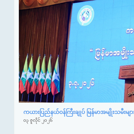
ကယားပြည်နယ်ဝန်ကြီးချုပ် မြန်မာအမျိုးသမီးမျ
၀၃ ဇူလိုင် ၂၀၂၆