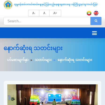
A-
A
A+
နောက်ဆုံးရ သတင်းများ
ပင်မစာမျက်နှာ
သတင်းများ
နောက်ဆုံးရ သတင်းများ