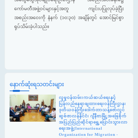
ကော်မတီအဖွဲ့ဝင်များနှင့်အတူ ကျင်းပပြုလုပ်ခဲ့ပြီး
အစည်းအဝေးကို နံနက် (၁၀:၃၀) အချိန်တွင် အောင်မြင်စွာ
ရုပ်သိမ်းခဲ့ပါသည်။
နောက်ဆုံးရသတင်းများ
လူမှုဝန်ထမ်း၊ကယ်ဆယ်ရေးနှင့်
ပြန်လည်နေရာချထားရေးဝန်ကြီးဌာန၊
ဒုတိယဝန်ကြီးဒေါက်တာသန့်ဇော်လွင်
ဆွစ်ဇာလန်နိုင်ငံ၊ ဂျီနီဗာမြို့အခြေစိုက်
အပြည်ပြည်ဆိုင်ရာရွှေ့ပြောင်းသွားလာ
ရေးအဖွဲ့(International
Organization for Migration -