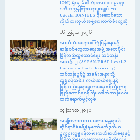
IOM) ရုံးချုပ်၏ Operationsဌာနမှ
ဒုတိယညွှန်ကြားရေးမှူးချုပ် Ms.
Ugochi DANIELS ဦးဆောင်သော
ကိုယ်စားလှယ်အဖွဲ့အားလက်ခံတွေ့ဆုံ
၀၆ ဩဂုတ် ၂၀၂၆
အာဆီယံအရေးပေါ်တုံ့ပြန်ရေးနှင့်
ဆန်းစစ်လေ့လာရေးအဖွဲ့ အစောပိုင်း
ပြန်လည်ထူထောင်ရေး သင်တန်း
အဆင့်- ၂ (ASEAN-ERAT Level-2
Course on Early Recovery)
သင်တန်းဖွင့်ပွဲ အခမ်းအနားသို့
လူမှုဝန်ထမ်း၊ ကယ်ဆယ်ရေးနှင့်
ပြန်လည်နေရာချထားရေးဝန်ကြီးဌာန၊
ပြည်ထောင်စုဝန်ကြီး ဒေါက်တာစိုးဝင်း
တက်ရောက်ဖွင့်လှစ်
၀၄ ဩဂုတ် ၂၀၂၆
အမျိုးသားသဘာဝဘေးအန္တရာယ်
ဆိုင်ရာစီမံခန့်ခွဲမှုကော်မတီဒုတိယ
ဥက္ကဋ္ဌ၊လူမှုဝန်ထမ်း၊ကယ်ဆယ်ရေးနှင့်
ပြန်လည်နေရာချထားရေးဝန်ကြီးဌာန၊