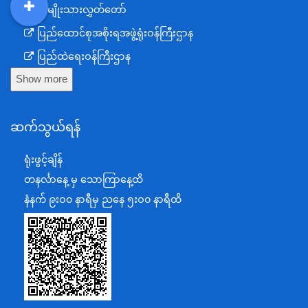
အမျိုးသားလွှတ်တော်
DDM
MOS
DSW
DOR
ပြည်ထောင်စုအစိုးရအဖွဲ့ရုံးဝန်ကြီးဌာန
ပြည်ထဲရေးဝန်ကြီးဌာန
Show more
ကာကွယ်ရေးဝန်ကြီးဌာန
နယ်စပ်ရေးရာဝန်ကြီးဌာန
ဆက်သွယ်ရန်
စီမံကိန်း၊ဘဏ္ဍာရေးနှင့်စက်မှုဝန်ကြီးဌာန
ရင်းနှီးမြှုပ်နှံမှုနှင့် နိုင်ငံခြားစီးပွားဆက်သွယ်ရေးဝန်ကြီးဌာန
ရုံးဖွင့်ချိန်
အပြည်ပြည်ဆိုင်ရာပူးပေါင်းဆောင်ရွက်ရေးဝန်ကြီးဌာန
တနင်္လာနေ့ မှ သောကြာနေ့ထိ
ပြန်ကြားရေးဝန်ကြီးဌာန
နံနက် ၉းဝ၀ နာရီမှ ညနေ ၅းဝ၀ နာရီထိ
သာသနာရေးနှင့် ယဉ်ကျေးမှုဝန်ကြီးဌာန
စိုက်ပျိုးရေး၊မွေးမြူရေးနှင့်ဆည်မြောင်းဝန်ကြီးဌာန
ပို့ဆောင်ရေးနှင့်ဆက်သွယ်ရေးဝန်ကြီးဌာန
သယံဇာတနှင့်ပတ်ဝန်းကျင်ထိန်းသိမ်းရေးဝန်ကြီးဌာန