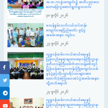
အ.ထ.က(ခွဲ)ကျောင်း၌ အသိပညာပေး
ဟောပြောပွဲဆောင်ရွက်မှုသတင်း
၃၀ ဇူလိုင် ၂၀၂၆
မသန်စွမ်းသက်ငယ်သင်တန်း
ကျောင်း(နေပြည်တော်) ဖွင့်ပွဲ
အခမ်းအနား ကျင်းပ
၂၇ ဇူလိုင် ၂၀၂၆
လူမှုဝန်ထမ်း၊ကယ်ဆယ်ရေးနှင့်
ပြန်လည်နေရာချထားရေးဝန်ကြီးဌာန၊
ဒုတိယဝန်ကြီးဒေါက်တာသန့်ဇော်လွင်
ပြွန်တန်ဆာမူလတန်းကြိုကျောင်းသစ်
ဖွင့်ပွဲနှင့်ဘိုးဘွားရိပ်သာများအား
ထောက်ပံ့ကြေးပေးအပ်ပွဲအခမ်းအနား
သို့တက်ရောက်
၂၄ ဇူလိုင် ၂၀၂၆
လူမှုဝန်ထမ်း၊ကယ်ဆယ်ရေးနှင့်
ပြန်လည်နေရာချထားရေးဝန်ကြီးဌာန၊