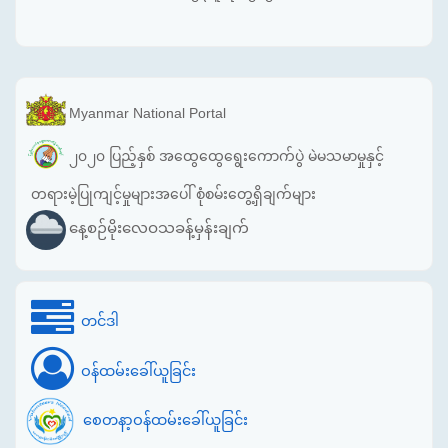
Myanmar National Portal
၂၀၂၀ ပြည့်နှစ် အထွေထွေရွေးကောက်ပွဲ မဲမသမာမှုနှင့်
တရားမဲ့ပြုကျင့်မှုများအပေါ် စုံစမ်းတွေ့ရှိချက်များ
နေ့စဉ်မိုးလေဝသခန့်မှန်းချက်
တင်ဒါ
ဝန်ထမ်းခေါ်ယူခြင်း
စေတနာ့ဝန်ထမ်းခေါ်ယူခြင်း