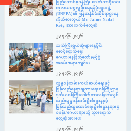
ပြည်ထောင်စုဝန်ကြီး ဒေါက်တာစိုးဝင်း
ကုလသမဂ္ဂလူဦးရေရန်ပုံငွေအဖွဲ့
(UNFPA)၏ မြန်မာနိုင်ငံဆိုင်ရာဌာနေ
ကိုယ်စားလှယ် Mr. Jaime Nadal
Roig အားလက်ခံတွေ့ဆုံ
၂၃ ဇူလိုင် ၂၀၂၆
သက်ကြီးရွယ်အိုများနေ့ပိုင်း
စောင့်ရှောက်ရေး
ဂေဟာ(နေပြည်တော်)ဖွင့်ပွဲ
အခမ်းအနားကျင်းပ
၂၃ ဇူလိုင် ၂၀၂၆
လူမှုဝန်ထမ်း၊ကယ်ဆယ်ရေးနှင့်
ပြန်လည်နေရာချထားရေးဝန်ကြီးဌာန
ဒုတိယဝန်ကြီးဒေါက်တာသန့်ဇော်လွင်
သည်လူမှုဝန်ထမ်းဦးစီးဌာနနှင့်
ပြန်လည်ထူထောင်ရေးဦးစီးဌာနများမှ
စခန်း/ဂေဟာများသို့ သွားရောက်
တွေ့ဆုံအားပေး
၂၃ ဇူလိုင် ၂၀၂၆