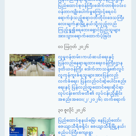
ပြည်ထောင်စုဝန်ကြီးဒေါက်တာစိုးဝင်းင
ဝန်တာကျိုးပေါက်မှုကြောင့်ရေဝင်
ရောက်ခဲ့သည့်ဧရာဝတီတိုင်းဒေသကြီး
လေးမျက်နှာမြို့နယ်သို့လှည့်လည်
ကြည့်ရှု၍ရေဘေးရှောင်ပြည်သူများ
အားသွားရောက်ထောက်ပံ့ခြင်း
၀၁ ဩဂုတ် ၂၀၂၆
လူမှုဝန်ထမ်း၊ကယ်ဆယ်ရေးနှင့်
ပြန်လည်နေရာချထားရေးဝန်ကြီးဌာန
ဒုတိယဝန်ကြီး ဒေါက်တာသန့်ဇော်လွင်
လူကုန်ကူးခံရသူများအားပြန်လည်
လက်ခံရေး၊ ပြန်လည်ဝင်ဆံ့ပေါင်းစည်း
ရေးနှင့် ပြန်လည်ထူထောင်ရေးဆိုင်ရာ
လုပ်ငန်းကော်မတီ၏ လုပ်ငန်းညှိနှိုင်း
အစည်းအဝေး(၂/၂၀၂၆) တက်ရောက်
၃၀ ဇူလိုင် ၂၀၂၆
ပြည်ထောင်စုနယ်မြေ၊ နေပြည်တော်၊
ဇေယျာသီရိခရိုင်၊ ဇေယျာသီရိမြို့နယ်၊
စည်ပင်ကြီးကျေးရွာ