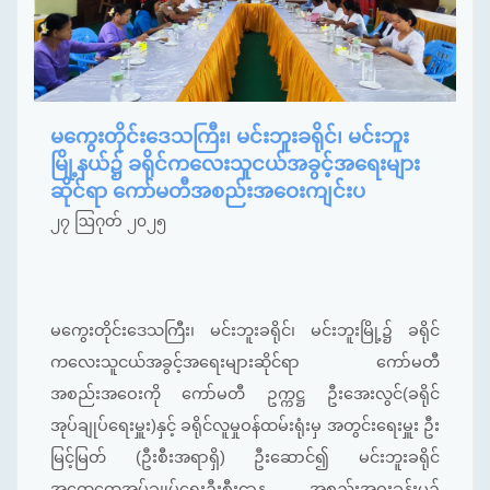
မကွေးတိုင်းဒေသကြီး၊ မင်းဘူးခရိုင်၊ မင်းဘူး
မြို့နယ်၌ ခရိုင်ကလေးသူငယ်အခွင့်အရေးများ
ဆိုင်ရာ ကော်မတီအစည်းအဝေးကျင်းပ
၂၇ ဩဂုတ် ၂၀၂၅
မကွေးတိုင်းဒေသကြီး၊ မင်းဘူးခရိုင်၊ မင်းဘူးမြို့၌ ခရိုင်
ကလေးသူငယ်အခွင့်အရေးများဆိုင်ရာ ကော်မတီ
အစည်းအဝေးကို ကော်မတီ ဥက္ကဋ္ဌ ဦးအေးလွင်(ခရိုင်
အုပ်ချုပ်ရေးမှူး)နှင့် ခရိုင်လူမှုဝန်ထမ်းရုံးမှ အတွင်းရေးမှူး ဦး
မြင့်မြတ် (ဦးစီးအရာရှိ) ဦးဆောင်၍ မင်းဘူးခရိုင်
အထွေထွေအုပ်ချုပ်ရေးဦးစီးဌာန အစည်းအဝးခန်းမ၌