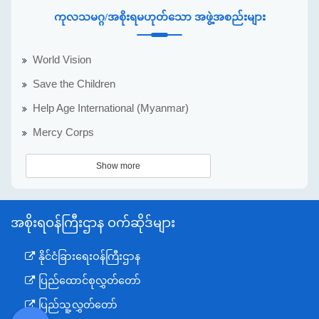
ကုလသမဂ္ဂ/အစိုးရမဟုတ်သော အဖွဲ့အစည်းများ
World Vision
Save the Children
Help Age International (Myanmar)
Mercy Corps
Show more
အစိုးရဝန်ကြီးဌာန ဝက်ဆိုဒ်များ
နိုင်ငံခြားရေးဝန်ကြီးဌာန
ပြည်ထောင်စုလွှတ်တော်
ပြည်သူ့လွှတ်တော်