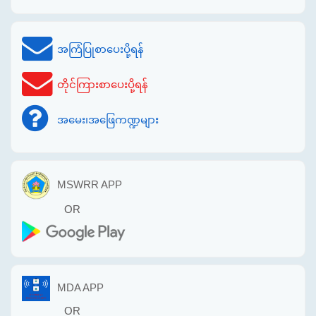
အကြံပြုစာပေးပို့ရန်
တိုင်ကြားစာပေးပို့ရန်
အမေး၊အဖြေကဏ္ဍများ
MSWRR APP
OR
MDA APP
OR