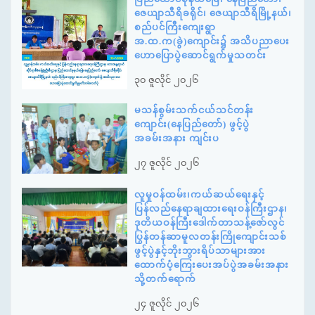
ဇေယျာသီရိခရိုင်၊ ဇေယျာသီရိမြို့နယ်၊
စည်ပင်ကြီးကျေးရွာ
အ.ထ.က(ခွဲ)ကျောင်း၌ အသိပညာပေး
ဟောပြောပွဲဆောင်ရွက်မှုသတင်း
၃၀ ဇူလိုင် ၂၀၂၆
မသန်စွမ်းသက်ငယ်သင်တန်း
ကျောင်း(နေပြည်တော်) ဖွင့်ပွဲ
အခမ်းအနား ကျင်းပ
၂၇ ဇူလိုင် ၂၀၂၆
လူမှုဝန်ထမ်း၊ကယ်ဆယ်ရေးနှင့်
ပြန်လည်နေရာချထားရေးဝန်ကြီးဌာန၊
ဒုတိယဝန်ကြီးဒေါက်တာသန့်ဇော်လွင်
ပြွန်တန်ဆာမူလတန်းကြိုကျောင်းသစ်
ဖွင့်ပွဲနှင့်ဘိုးဘွားရိပ်သာများအား
ထောက်ပံ့ကြေးပေးအပ်ပွဲအခမ်းအနား
သို့တက်ရောက်
၂၄ ဇူလိုင် ၂၀၂၆