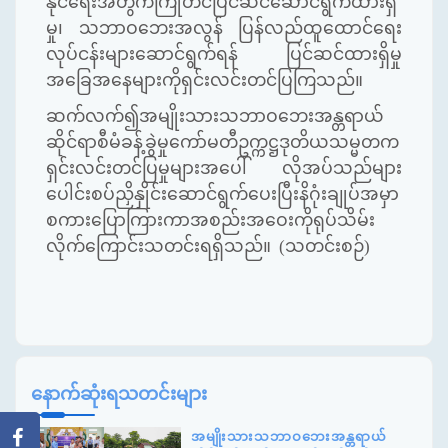
နိုင်ရေးအတွက်ကြိုတင်ပြင်ဆင်ဆောင်ရွက်ထားရှိ
မှု၊ သဘာဝဘေးအလွန် ပြန်လည်ထူထောင်ရေး
လုပ်ငန်းများဆောင်ရွက်ရန် ပြင်ဆင်ထားရှိမှု
အခြေအနေများကိုရှင်းလင်းတင်ပြကြသည်။
ဆက်လက်၍အမျိုးသားသဘာဝဘေးအန္တရာယ်
ဆိုင်ရာစီမံခန့်ခွဲမှုကော်မတီဥက္ကဋ္ဌဒုတိယသမ္မတက
ရှင်းလင်းတင်ပြမှုများအပေါ် လိုအပ်သည်များ
ပေါင်းစပ်ညှိနှိုင်းဆောင်ရွက်ပေးပြီးနိဂုံးချုပ်အမှာ
စကားပြောကြားကာအစည်းအဝေးကိုရုပ်သိမ်း
လိုက်ကြောင်းသတင်းရရှိသည်။ (သတင်းစဉ်)
နောက်ဆုံးရသတင်းများ
အမျိုးသားသဘာဝဘေးအန္တရာယ်