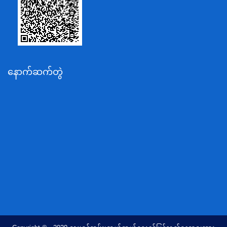
စိုက်ပျိုးရေး၊မွေးမြူရေးနှင့်ဆည်မြောင်းဝန်ကြီးဌာန
ပို့ဆောင်ရေးနှင့်ဆက်သွယ်ရေးဝန်ကြီးဌာန
သယံဇာတနှင့်ပတ်ဝန်းကျင်ထိန်းသိမ်းရေးဝန်ကြီးဌာန
လျှပ်စစ်နှင့်စွမ်းအင်ဝန်ကြီးဌာန
နောက်ဆက်တွဲ
အလုပ်သမား၊လူဝင်မှုကြီးကြပ်ရေးနှင့်ပြည်သူ့အင်အား
ဝန်ကြီးဌာန
စီးပွားရေးနှင့်ကူးသန်းရောင်းဝယ်ရေးဝန်ကြီးဌာန
ပညာရေးဝန်ကြီးဌာန
ကျန်းမာရေးနှင့်အားကစားဝန်ကြီးဌာန
ဆောက်လုပ်ရေးဝန်ကြီးဌာန
လူမူဝန်ထမ်း၊ကယ်ဆယ်ရေးနှင့်ပြန်လည်နေရာချထားရေး
ဝန်ကြီးဌာန
ဟိုတယ်နှင့်ခရီးသွားလာရေးဝန်ကြီးဌာန
တိုင်းရင်းသားလူမျိုးရေးရာဝန်ကြီးဌာန