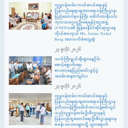
လူမှုဝန်ထမ်း၊ကယ်ဆယ်ရေးနှင့်
ပြန်လည်နေရာချထားရေးဝန်ကြီးဌာန၊
ပြည်ထောင်စုဝန်ကြီး ဒေါက်တာစိုးဝင်း
ကုလသမဂ္ဂလူဦးရေရန်ပုံငွေအဖွဲ့
(UNFPA)၏ မြန်မာနိုင်ငံဆိုင်ရာဌာနေ
ကိုယ်စားလှယ် Mr. Jaime Nadal
Roig အားလက်ခံတွေ့ဆုံ
၂၃ ဇူလိုင် ၂၀၂၆
သက်ကြီးရွယ်အိုများနေ့ပိုင်း
စောင့်ရှောက်ရေး
ဂေဟာ(နေပြည်တော်)ဖွင့်ပွဲ
အခမ်းအနားကျင်းပ
၂၃ ဇူလိုင် ၂၀၂၆
လူမှုဝန်ထမ်း၊ကယ်ဆယ်ရေးနှင့်
ပြန်လည်နေရာချထားရေးဝန်ကြီးဌာန
ဒုတိယဝန်ကြီးဒေါက်တာသန့်ဇော်လွင်
သည်လူမှုဝန်ထမ်းဦးစီးဌာနနှင့်
ပြန်လည်ထူထောင်ရေးဦးစီးဌာနများမှ
စခန်း/ဂေဟာများသို့ သွားရောက်