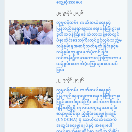
တွေ့ဆုံအားပေး
၂၃ ဇူလိုင် ၂၀၂၆
လူမှုဝန်ထမ်း၊ကယ်ဆယ်ရေးနှင့်
ပြန်လည်နေရာချထားရေးဝန်ကြီးဌာန၊
ဒုတိယဝန်ကြီးဒေါက်တာသန့်ဇော်လွင်
ပဲခူးတိုင်းဒေသကြီးတွင်ဖွင့်လှစ်သည့်မ
သန်စွမ်းမှုအဆင့်သတ်မှတ်ခြင်းနှင့်မ
သန်စွမ်းသူများမှတ်ပုံတင်ခြင်း
သင်တန်း၌အမှာစကားပြောကြားကာမ
သန်စွမ်းထောက်ပံ့ကြေးများပေးအပ်
ခြင်း
၂၂ ဇူလိုင် ၂၀၂၆
လူမှုဝန်ထမ်း၊ကယ်ဆယ်ရေးနှင့်
ပြန်လည်နေရာချထားရေးဝန်ကြီးဌာန၊
ပြည်ထောင်စုဝန်ကြီး ဒေါက်တာစိုးဝင်း
ဂျီနီဗာမြို့ရှိ ကုလသမဂ္ဂလူသားချင်း
စာနာမှုဆိုင်ရာ ညှိနှိုင်းရေးမှူးရုံးချုပ်
(UNOCHA) မှ ယာယီလက်ထောက်
အတွင်းရေးမှူးချုပ်နှင့် အရေးပေါ်
ကယ်ဆယ်ရေးဆိုင်ရာ ဒုတိယညှိနှိုင်း