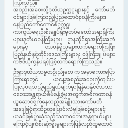
ကြားသည်။
အစည်းအဝေးသို့ဒုတိယဥက္ကဋ္ဌများနှင့် ကော်မတီ
ဝင်များဖြစ်ကြသည့်ပြည်ထောင်စုဝန်ကြီးများ၊
နေပြည်တော်ကောင်စီဥက္ကဋ္ဌ၊
ကာကွယ်ရေးဦးစီးချုပ်ရုံးမှတပ်မတော်အရာရှိကြီး
များ၊ဒုတိယဝန်ကြီးများ၊ ဌာနဆိုင်ရာအကြီးအကဲ
များနှင့် တာဝန်ရှိသူများတက်ရောက်ကြပြီး
ပြည်နယ်နှင့်တိုင်းဒေသကြီးများမှ ဝန်ကြီးချုပ်များ
ကဗီဒီယိုကွန်ဖရင့်ဖြင့်တက်ရောက်ကြသည်။
ဦးစွာဒုတိယသမ္မတဦးညိုစော က အမှာစကားပြော
ကြားရာတွင် ယနေ့အစည်းအဝေးကိုကျင်းပ
ပြုလုပ်ရသည့်ရည်ရွယ်ချက်မှာမြန်မာနိုင်ငံသဘာ
ဝဘေးအန္တရာယ်စီမံခန့်ခွဲမှုအတွက်အဓိကတာဝန်
ယူဆောင်ရွက်နေသည့်အမျိုးသားကော်မတီ
အနေဖြင့်ရာသီဥတုပြောင်းလဲမှုဖြစ်စဉ်များနှင့်
ယခင်ဖြစ်ပွားခဲ့သည့်သဘာဝဘေးအန္တရာယ်များ
ကြောင့်ပျက်စီးဆုံးရှုံးမှုများကိုပြန်လည်ထူထောင်