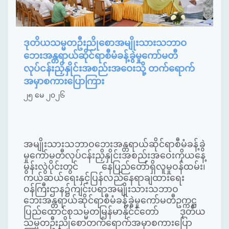
ဒုတိယသမ္မတဦးညိုစောအမျိုးသားသဘာဝ
ဘေးအန္တရာယ်ဆိုင်ရာစီမံခန့်ခွဲမှုကော်မတီ
လုပ်ငန်းညှိနှိုင်းအစည်းအဝေးသို့ တက်ရောက်
အမှာစကားပြောကြား
၂၅ မေ ၂၀၂၆
အမျိုးသားသဘာဝဘေးအန္တရာယ်ဆိုင်ရာစီမံခန့်ခွဲ
မှုကော်မတီလုပ်ငန်းညှိနှိုင်းအစည်းအဝေးကိုယနေ့
မွန်းလွဲပိုင်းတွင် နေပြည်တော်ရှိလူမှုဝန်ထမ်း၊
ကယ်ဆယ်ရေးနှင့်ပြန်လည်နေရာချထားရေး
ဝန်ကြီးဌာန၌ကျင်းပရာအမျိုးသားသဘာဝ
ဘေးအန္တရာယ်ဆိုင်ရာစီမံခန့်ခွဲမှုကော်မတီဥက္ကဋ္ဌ
ပြည်ထောင်စုသမ္မတမြန်မာနိုင်ငံတော် ဒုတိယ
သမ္မတဦးညိုစောတက်ရောက်အမှာစကားပြော