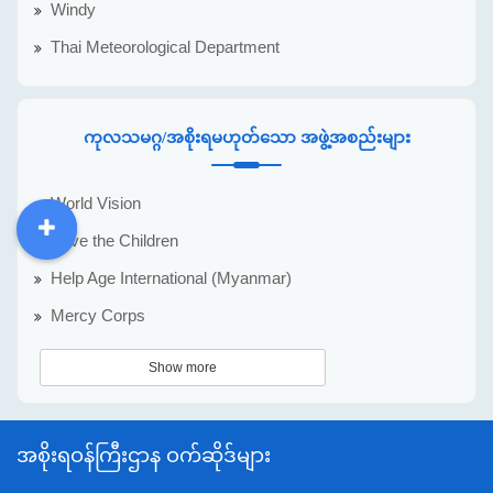
Windy
Thai Meteorological Department
ကုလသမဂ္ဂ/အစိုးရမဟုတ်သော အဖွဲ့အစည်းများ
World Vision
Save the Children
DDM
MOS
DSW
DOR
Help Age International (Myanmar)
Mercy Corps
Show more
အစိုးရဝန်ကြီးဌာန ဝက်ဆိုဒ်များ