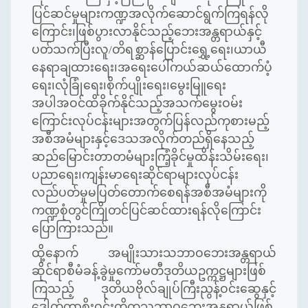
ပြင်ဆင်မှုများကဏ္ဍအလိုက်ဆောင်ရွက်ကြရန်လို
ကြောင်း၊ဖြစ်ပွားလာနိုင်သည့်ဘေးအန္တရာယ်နှင့်
ပတ်သက်ပြီးလူ/တိရစ္ဆာန်ပြောင်းရွှေ့ရေး၊ယာယီ
နေရာချထားရေး၊အရေးပေါ်ကယ်ဆယ်ထောက်ပံ့
ရေး၊လုံခြုံရေး၊စိုက်ပျိုးရေး၊မွေးမြူရေး
အပါအဝင်ထိခိုက်နိုင်သည့်အသက်မွေးဝမ်း
ကြောင်းလုပ်ငန်းများအတွက်ပြန်လည်ကုစားမည့်
အစီအမံများနှင့်ဒေသအလိုက်တည်ရှိနေသည့်
ဆည်မြောင်းတာတမံများကြံ့ခိုင်မှုထိန်းသိမ်းရေး၊
ပညာရေး၊ကျန်းမာရေးဆိုင်ရာများလုပ်ငန်း
လည်ပတ်မှုမပြတ်တောက်စေရန်အစီအမံများကို
ကဏ္ဍစုံတွင်ကြိုတင်ပြင်ဆင်ထားရန်လိုကြောင်း
ပြောကြားသည်။
ထို့နောက် အမျိုးသားသဘာဝဘေးအန္တရာယ်
ဆိုင်ရာစီမံခန့်ခွဲမှုကော်မတီဒုတိယဥက္ကဋ္ဌများဖြစ်
ကြသည့် ဒုတိယဗိုလ်ချုပ်ကြီးညွန့်ဝင်းဆွေနှင့်
ဒေါက်တာစိုးဝင်းတို့ကသဘာဝဘေးအန္တရာယ်ဖြစ်