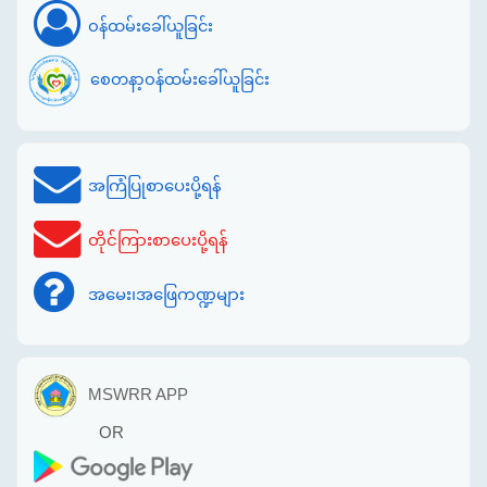
ဝန်ထမ်းခေါ်ယူခြင်း
စေတနာ့ဝန်ထမ်းခေါ်ယူခြင်း
အကြံပြုစာပေးပို့ရန်
တိုင်ကြားစာပေးပို့ရန်
အမေး၊အဖြေကဏ္ဍများ
MSWRR APP
OR