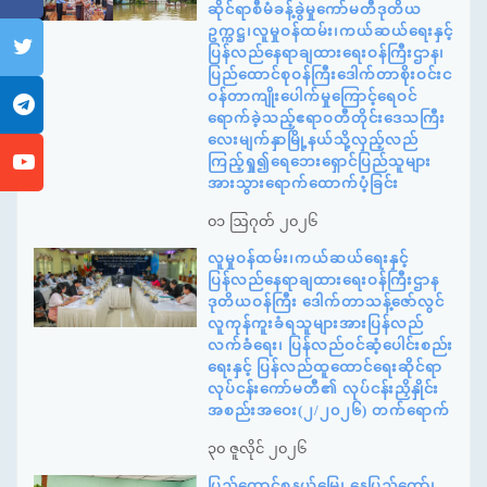
ဆိုင်ရာစီမံခန့်ခွဲမှုကော်မတီဒုတိယ
ဥက္ကဋ္ဌ၊လူမှုဝန်ထမ်း၊ကယ်ဆယ်ရေးနှင့်
ပြန်လည်နေရာချထားရေးဝန်ကြီးဌာန၊
ပြည်ထောင်စုဝန်ကြီးဒေါက်တာစိုးဝင်းင
ဝန်တာကျိုးပေါက်မှုကြောင့်ရေဝင်
ရောက်ခဲ့သည့်ဧရာဝတီတိုင်းဒေသကြီး
လေးမျက်နှာမြို့နယ်သို့လှည့်လည်
ကြည့်ရှု၍ရေဘေးရှောင်ပြည်သူများ
အားသွားရောက်ထောက်ပံ့ခြင်း
၀၁ ဩဂုတ် ၂၀၂၆
လူမှုဝန်ထမ်း၊ကယ်ဆယ်ရေးနှင့်
ပြန်လည်နေရာချထားရေးဝန်ကြီးဌာန
ဒုတိယဝန်ကြီး ဒေါက်တာသန့်ဇော်လွင်
လူကုန်ကူးခံရသူများအားပြန်လည်
လက်ခံရေး၊ ပြန်လည်ဝင်ဆံ့ပေါင်းစည်း
ရေးနှင့် ပြန်လည်ထူထောင်ရေးဆိုင်ရာ
လုပ်ငန်းကော်မတီ၏ လုပ်ငန်းညှိနှိုင်း
အစည်းအဝေး(၂/၂၀၂၆) တက်ရောက်
၃၀ ဇူလိုင် ၂၀၂၆
ပြည်ထောင်စုနယ်မြေ၊ နေပြည်တော်၊