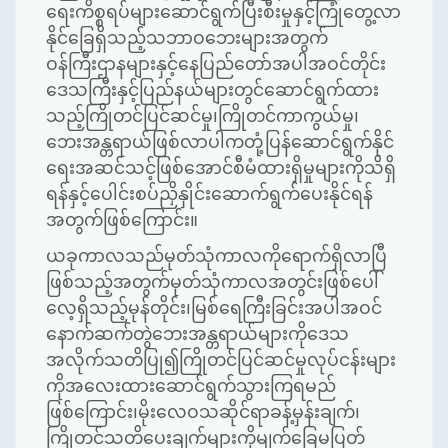
ရေးကိစ္စရပ်များဆောင်ရွက်ပြီးစီးမှုနှင့်ကြုံတွေ့လာ
နိုင်ခြေရှိသည့်သဘာဝဘေးများအတွက်
ဝန်ကြီးဌာနများနှင့်နေပြည်တော်အပါအဝင်တိုင်း
ဒေသကြီးနှင့်ပြည်နယ်များတွင်ဆောင်ရွက်ထား
သည့်ကြိုတင်ပြင်ဆင်မှု၊ကြိုတင်ကာကွယ်မှု၊
ဘေးအန္တရာယ်ဖြစ်လာပါကတုံ့ပြန်ဆောင်ရွက်နိုင်
ရေးအဆင်သင့်ဖြစ်အောင်စီမံထားရှိမှုများကိုသိရှိ
ရန်နှင့်ပေါင်းစပ်ညှိနှိုင်းဆောက်ရွက်ပေးနိုင်ရန်
အတွက်ဖြစ်ကြောင်း။
ယခုကာလသည်မုတ်သုံကာလကိုရောက်ရှိလာပြီ
ဖြစ်သည့်အတွက်မုတ်သုံကာလအတွင်းဖြစ်ပေါ်
လေ့ရှိသည့်မုန်တိုင်း၊မြစ်ရေကြီးခြင်းအပါအဝင်
နောက်ဆက်တွဲဘေးအန္တရာယ်များကိုဒေသ
အလိုက်သတိပြု၍ကြိုတင်ပြင်ဆင်မှုလုပ်ငန်းများ
ကိုအလေးထားဆောင်ရွက်သွားကြရမည်
ဖြစ်ကြောင်း၊မိုးလေဝသဆိုင်ရာခန့်မှန်းချက်၊
ကြိုတင်သတိပေးချက်များကိုမျက်ခြေမပြတ်