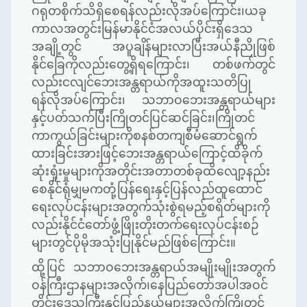
ဂရုတစိုက်သိရှိစေရန်လည်းလိုအပ်ကြောင်း၊ယခု
ကာလအတွင်းမြန်မာနိုင်ငံအလယ်ပိုင်းရှိဒေသ
အချို့တွင် အပူချိန်များလာပြီးအယ်နီညိုဖြစ်
နိုင်ခြေကိုလည်းတွေ့ရှိရကြောင်း၊ တစ်ဖက်တွင်
လည်းငလျင်ဘေးအန္တရာယ်ကိုအထူးသတိပြု
ရန်လိုအပ်ကြောင်း၊ သဘာဝဘေးအန္တရာယ်များ
နှင့်ပတ်သက်ပြီးကြိုတင်ပြင်ဆင်ခြင်း၊ကြိုတင်
ကာကွယ်ခြင်းများကိုစနစ်တကျစီမံဆောင်ရွက်
ထားခြင်းအားဖြင့်ဘေးအန္တရာယ်ကြောင့်ထိခိုက်
ဆုံးရှုံးမှုများကိုအတိုင်းအတာတစ်ခုထိလျော့နည်း
စေနိုင်ရုံမျှမကတုံ့ပြန်ရေးနှင့်ပြန်လည်ထူထောင်
ရေးလုပ်ငန်းများအတွက်သုံးစွဲရမည့်စရိတ်များကို
လည်းနိုင်ငံတော်ဖွံ့ဖြိုးတိုးတက်ရေးလုပ်ငန်းစဉ်
များတွင်ပိုမိုအသုံးပြုနိုင်မည်ဖြစ်ကြောင်း။
ထို့ပြင် သဘာဝဘေးအန္တရာယ်အမျိုးမျိုးအတွက်
ဝန်ကြီးဌာနများအလိုက်၊နေပြည်တော်အပါအဝင်
တိုင်းဒေသကြီးနှင့်ပြည်နယ်များအလိုက်ကြိုတင်