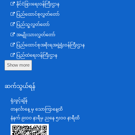
နိုင်ငံခြားရေးဝန်ကြီးဌာန
ပြည်ထောင်စုလွှတ်တော်
ပြည်သူ့လွှတ်တော်
အမျိုးသားလွှတ်တော်
ပြည်ထောင်စုအစိုးရအဖွဲ့ရုံးဝန်ကြီးဌာန
ပြည်ထဲရေးဝန်ကြီးဌာန
Show more
ကာကွယ်ရေးဝန်ကြီးဌာန
နယ်စပ်ရေးရာဝန်ကြီးဌာန
ဆက်သွယ်ရန်
စီမံကိန်း၊ဘဏ္ဍာရေးနှင့်စက်မှုဝန်ကြီးဌာန
ရင်းနှီးမြှုပ်နှံမှုနှင့် နိုင်ငံခြားစီးပွားဆက်သွယ်ရေးဝန်ကြီးဌာန
ရုံးဖွင့်ချိန်
အပြည်ပြည်ဆိုင်ရာပူးပေါင်းဆောင်ရွက်ရေးဝန်ကြီးဌာန
တနင်္လာနေ့ မှ သောကြာနေ့ထိ
ပြန်ကြားရေးဝန်ကြီးဌာန
နံနက် ၉းဝ၀ နာရီမှ ညနေ ၅းဝ၀ နာရီထိ
သာသနာရေးနှင့် ယဉ်ကျေးမှုဝန်ကြီးဌာန