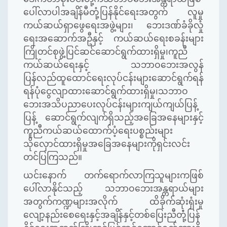
ပေါ်လာပါအချိန်မီတုံ့ပြန်နိုင်ရေးအတွက် လူမှု
ကယ်ဆယ်ရှာဖွေရေးအဖွဲ့များ၊ ဘေးဒဏ်ခံခိုလှုံ
ရေးအဆောက်အဦနှင့် ကယ်ဆယ်ရေးစခန်းများ
ကြိုတင်စုဖွဲ့ပြင်ဆင်ဆောင်ရွက်ထားရှိမှု၊ကူညီ
ကယ်ဆယ်ရေးနှင့် သဘာဝဘေးအလွန်
ပြန်လည်ထူထောင်ရေးလုပ်ငန်းများဆောင်ရွက်ရန်
ရန်ပုံငွေလျာထားဆောင်ရွက်ထားရှိမှု၊သဘာဝ
ဘေးအသိပညာပေးလုပ်ငန်းများကျယ်ကျယ်ပြန့်
ပြန့် ဆောင်ရွက်လျက်ရှိသည့်အခြေအနေများနှင့်
ကူညီကယ်ဆယ်ထောက်ပံ့ရေးပစ္စည်းများ
သိုလှောင်ထားရှိမှုအခြေအနေများကိုရှင်းလင်း
တင်ပြကြသည်။
ယင်းနောက် တက်ရောက်လာကြသူများကဖြစ်
ပေါ်လာနိုင်သည့် သဘာဝဘေးအန္တရာယ်များ
အတွက်ကဏ္ဍများအလိုက် ထိခိုက်ဆုံးရှံးမှု
လျော့နည်းစေရေးနှင့်အချိန်နှင့်တစ်ပြေးညီတုံံ့ပြန်