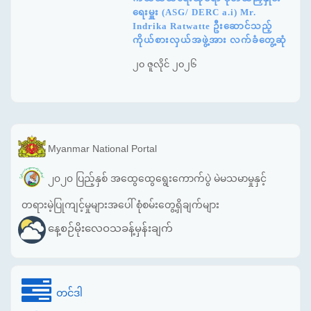
ရေးမှူး (ASG/ DERC a.i) Mr.
Indrika Ratwatte ဦးဆောင်သည့်
ကိုယ်စားလှယ်အဖွဲ့အား လက်ခံတွေ့ဆုံ
၂၀ ဇူလိုင် ၂၀၂၆
Myanmar National Portal
၂၀၂၀ ပြည့်နှစ် အထွေထွေရွေးကောက်ပွဲ မဲမသမာမှုနှင့်
တရားမဲ့ပြုကျင့်မှုများအပေါ် စုံစမ်းတွေ့ရှိချက်များ
နေ့စဉ်မိုးလေဝသခန့်မှန်းချက်
တင်ဒါ