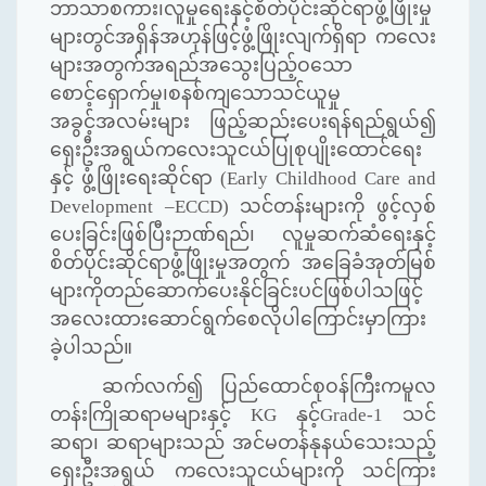
ဘာသာစကား၊လူမှုရေးနှင့်စိတ်ပိုင်းဆိုင်ရာဖွံ့ဖြိုးမှု
များတွင်အရှိန်အဟုန်ဖြင့်ဖွံ့ဖြိုးလျက်ရှိရာ ကလေး
များအတွက်အရည်အသွေးပြည့်ဝသော
စောင့်ရှောက်မှု၊စနစ်ကျသောသင်ယူမှု
အခွင့်အလမ်းများ ဖြည့်ဆည်းပေးရန်ရည်ရွယ်၍
ရှေးဦးအရွယ်ကလေးသူငယ်ပြုစုပျိုးထောင်ရေး
နှင့် ဖွံ့ဖြိုးရေးဆိုင်ရာ (
Early Childhood Care and
Development –ECCD)
သင်တန်းများကို ဖွင့်လှစ်
ပေးခြင်းဖြစ်ပြီးဉာဏ်ရည်၊ လူမှုဆက်ဆံရေးနှင့်
စိတ်ပိုင်းဆိုင်ရာဖွံ့ဖြိုးမှုအတွက် အခြေခံအုတ်မြစ်
များကိုတည်ဆောက်ပေးနိုင်ခြင်းပင်ဖြစ်ပါသဖြင့်
အလေးထားဆောင်ရွက်စေလိုပါကြောင်းမှာကြား
ခဲ့ပါသည်။
ဆက်လက်၍ ပြည်ထောင်စုဝန်ကြီးကမူလ
တန်းကြိုဆရာမများနှင့်
KG
နှင့်
Grade-
1 သင်
ဆရာ၊ ဆရာများသည် အင်မတန်နုနယ်သေးသည့်
ရှေးဦးအရွယ် ကလေးသူငယ်များကို သင်ကြား