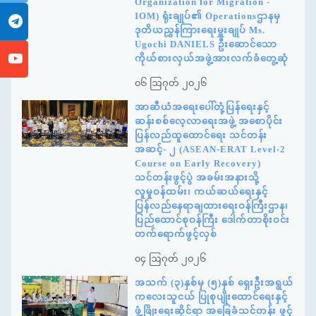
Organization for Migration -
IOM) ရုံးချုပ်၏ Operationsဌာနမှ
ဒုတိယညွှန်ကြားရေးမှူးချုပ် Ms.
Ugochi DANIELS ဦးဆောင်သော
ကိုယ်စားလှယ်အဖွဲ့အားလက်ခံတွေ့ဆုံ
၀၆ ဩဂုတ် ၂၀၂၆
အာဆီယံအရေးပေါ်တုံ့ပြန်ရေးနှင့်
ဆန်းစစ်လေ့လာရေးအဖွဲ့ အစောပိုင်း
ပြန်လည်ထူထောင်ရေး သင်တန်း
အဆင့်- ၂ (ASEAN-ERAT Level-2
Course on Early Recovery)
သင်တန်းဖွင့်ပွဲ အခမ်းအနားသို့
လူမှုဝန်ထမ်း၊ ကယ်ဆယ်ရေးနှင့်
ပြန်လည်နေရာချထားရေးဝန်ကြီးဌာန၊
ပြည်ထောင်စုဝန်ကြီး ဒေါက်တာစိုးဝင်း
တက်ရောက်ဖွင့်လှစ်
၀၄ ဩဂုတ် ၂၀၂၆
အသက် (၃)နှစ်မှ (၅)နှစ် ရှေးဦးအရွယ်
ကလေးသူငယ် ပြုစုပျိုးထောင်ရေးနှင့်
ဖွံ့ဖြိုးရေးဆိုင်ရာ အခြေခံသင်တန်း ဖွင့်