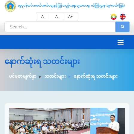
A-
A
A+
နောက်ဆုံးရ သတင်းများ
ပင်မစာမျက်နှာ
သတင်းများ
နောက်ဆုံးရ သတင်းများ