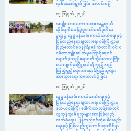
လှစ်ဆောင်ရွက်ခြင်း သတင်းစဉ်
၀၃ ဩဂုတ် ၂၀၂၆
အမျိုးသားသဘာဝဘေးအန္တရာယ်
ဆိုင်ရာစီမံခန့်ခွဲမှုကော်မတီဒုတိယ
ဥက္ကဋ္ဌ၊လူမှုဝန်ထမ်း၊ကယ်ဆယ်ရေးနှင့်
ပြန်လည်နေရာချထားရေးဝန်ကြီးဌာန၊
ပြည်ထောင်စုဝန်ကြီးဒေါက်တာစိုးဝင်းင
ဝန်တာကျိုးပေါက်မှုကြောင့်ရေဝင်
ရောက်ခဲ့သည့်ဧရာဝတီတိုင်းဒေသကြီး
လေးမျက်နှာမြို့နယ်သို့လှည့်လည်
ကြည့်ရှု၍ရေဘေးရှောင်ပြည်သူများ
အားသွားရောက်ထောက်ပံ့ခြင်း
၀၁ ဩဂုတ် ၂၀၂၆
လူမှုဝန်ထမ်း၊ကယ်ဆယ်ရေးနှင့်
ပြန်လည်နေရာချထားရေးဝန်ကြီးဌာန
ဒုတိယဝန်ကြီး ဒေါက်တာသန့်ဇော်လွင်
လူကုန်ကူးခံရသူများအားပြန်လည်
လက်ခံရေး၊ ပြန်လည်ဝင်ဆံ့ပေါင်းစည်း
ရေးနှင့် ပြန်လည်ထူထောင်ရေးဆိုင်ရာ