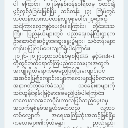
ပါ ကြောင်း၊ ၂၀၂၆ခုနှစ်၊ဇန်နဝါရီလမှ စတင်၍
ဖွင့်လှစ်ခဲ့ခြင်းဖြစ်ပြီး သင်တန်း (၃) ကြိမ်တွင်
သင်တန်းသား၊သင်တန်းသူစုစုပေါင်း၂၃၈ဦးကို
သင်ကြားလေ့ကျင့်ပေးခဲ့ပါကြောင်း၊ တိုင်းဒေသ
ကြီး၊ ပြည်နယ်များတွင် ပညာရေးဝန်ကြီးဌာနက
ဦးဆောင်၍ဆင့်ပွားဆွေးနွေးပွဲများ၊ သင်တန်းများ
ကျင်းပပြုလုပ်ပေးလျက်ရှိပါကြောင်း၊
၂၀၂၆-၂၀၂၇ပညာသင်နှစ်မှစပြီး
KG
နှင့်
Grade-
1
တို့တွင်တက်ရောက်ကြမည့်ကလေးများအတွက်
အကျိုးရှိထိရောက်စေမည်ဖြစ်ပြီးကျောင်းဝင်
အဆင်ပြေ၍ကျောင်းပျော်ကလေးများဖြစ်လာကာ
အနာဂတ်တွင်ခက်ခဲသည့် သင်ခန်းစာများကို
သင်ယူနိုင်စွမ်းမြင့်မားစေမည်ဖြစ်ပါကြောင်း၊
ကလေးဘဝအစောပိုင်းကာလဖြစ်သည့်မွေးစမှ
အသက်ရှစ်နှစ်အရွယ်အထိသည် လူ့ဘဝ
တစ်လျှောက် အရေးအကြီးဆုံးအဆင့်ဖြစ်ပြီး
ကလေးများ၏ကိုယ်ခန္ဓာ၊ ဉာဏ်ရည်၊