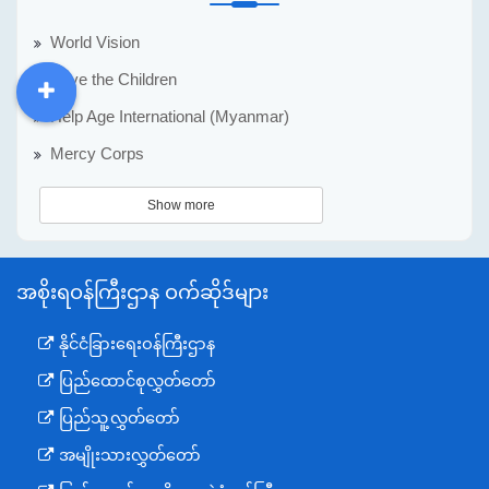
World Vision
Save the Children
DDM
MOS
DSW
DOR
Help Age International (Myanmar)
Mercy Corps
Show more
အစိုးရဝန်ကြီးဌာန ဝက်ဆိုဒ်များ
နိုင်ငံခြားရေးဝန်ကြီးဌာန
ပြည်ထောင်စုလွှတ်တော်
ပြည်သူ့လွှတ်တော်
အမျိုးသားလွှတ်တော်