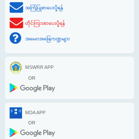
အကြံပြုစာပေးပို့ရန်
တိုင်ကြားစာပေးပို့ရန်
အမေး၊အဖြေကဏ္ဍများ
MSWRR APP
OR
MDA APP
OR