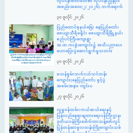
လုပ်ငန်းကော်မတီ၏ လုပ်ငန်းညှိနှိုင်း
အစည်းအဝေး(၂/၂၀၂၆) တက်ရောက်
၃၀ ဇူလိုင် ၂၀၂၆
ပြည်ထောင်စုနယ်မြေ၊ နေပြည်တော်၊
ဇေယျာသီရိခရိုင်၊ ဇေယျာသီရိမြို့နယ်၊
စည်ပင်ကြီးကျေးရွာ
အ.ထ.က(ခွဲ)ကျောင်း၌ အသိပညာပေး
ဟောပြောပွဲဆောင်ရွက်မှုသတင်း
၃၀ ဇူလိုင် ၂၀၂၆
မသန်စွမ်းသက်ငယ်သင်တန်း
ကျောင်း(နေပြည်တော်) ဖွင့်ပွဲ
အခမ်းအနား ကျင်းပ
၂၇ ဇူလိုင် ၂၀၂၆
လူမှုဝန်ထမ်း၊ကယ်ဆယ်ရေးနှင့်
ပြန်လည်နေရာချထားရေးဝန်ကြီးဌာန၊
ဒုတိယဝန်ကြီးဒေါက်တာသန့်ဇော်လွင်
ပြွန်တန်ဆာမူလတန်းကြိုကျောင်းသစ်