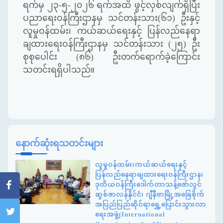
ရက်မှ ၂၃-၅-၂၀၂၆ ရက်အထိ ဖွင့်လှစ်လျက်ရှိပြီး
ပညာရေးဝန်ကြီးဌာနမှ သင်တန်းသား(၆၁) ဦးနှင့်
လူမှုဝန်ထမ်း၊ ကယ်ဆယ်ရေးနှင့် ပြန်လည်နေရာ
ချထားရေးဝန်ကြီးဌာနမှ သင်တန်းသား (၂၅) ဦး
စုစုပေါင်း (၈၆) ဦးတက်ရောက်ခဲ့ကြောင်း
သတင်းရရှိပါသည်။
နောက်ဆုံးရသတင်းများ
လူမှုဝန်ထမ်း၊ကယ်ဆယ်ရေးနှင့်
ပြန်လည်နေရာချထားရေးဝန်ကြီးဌာန၊
ဒုတိယဝန်ကြီးဒေါက်တာသန့်ဇော်လွင်
ဆွစ်ဇာလန်နိုင်ငံ၊ ဂျီနီဗာမြို့အခြေစိုက်
အပြည်ပြည်ဆိုင်ရာရွှေ့ပြောင်းသွားလာ
ရေးအဖွဲ့(International