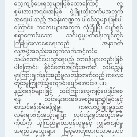
လေ့ကျင့်ပေးရသူများဖြစ်သောကြောင့် လူ့
စွမ်းအားအရင်းအမြစ် ဖွံ့ဖြိုးတိုးတက်မှုအတွက်
အရေးပါသည့် အခန်းကဏ္ဍက ပါဝင်သူများဖြစ်ပါ
ကြောင်း၊ ကလေးများအတွက် လုံခြုံပြီး ပျော်ရွှင်
စရာကောင်းသော သင်ယူမှုပတ်ဝန်းကျင်တွင်
ကြီးပြင်းလာစေရေးသည် အနာဂတ်
လူ့အဖွဲ့အစည်းအတွက်လက်ဆင့်ကမ်း
သယ်ဆောင်ပေးသွားရမည့် တာဝန်များလည်းဖြစ်
ပါကြောင်း၊ နိုင်ငံတော်အကြီးအကဲ၏ လမ်းညွှန်
မှာကြားချက်နှင့်အညီမူလတန်းတက်သည့် ကလေး
တိုင်းမူကြိုကဲ့သို့ကျောင်းပျော်အောင်
ECCD
နည်းစနစ်များဖြင့် သင်ကြားလေ့ကျင့်ပေးနိုင်စေ
ရန် သင်ခန်းစာအစီအစဉ်ရေးဆွဲခြင်းနှင့်
စာသင်ခန်းစီမံခန့်ခွဲမှု၊ ကလေးဖွံ့ဖြိုးမှုနည်း
လမ်းများကိုအသုံးချပြီး လုပ်ငန်းခွင်အတွင်းမိမိ
ကိုယ်ကို ယုံကြည်မှု၊တာဝန်ယူမှုနှင့် ကျွမ်းကျင်မှု
အရည်အသွေးများ မြင့်မားတိုးတက်လာအောင်