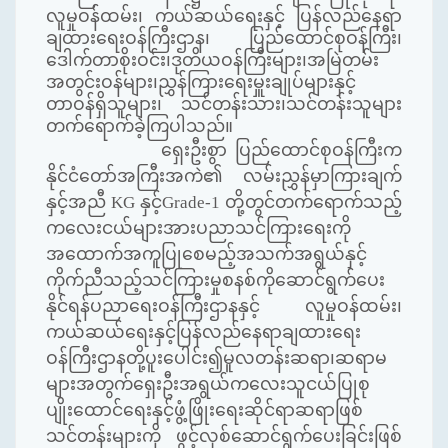
လူမှုဝန်ထမ်း၊ ကယ်ဆယ်ရေးနှင့် ပြန်လည်နေရာ
ချထားရေးဝန်ကြီးဌာန၊ ပြည်ထောင်စုဝန်ကြီး၊
ဒေါက်တာစိုးဝင်း၊ဒုတိယဝန်ကြီးများ၊အမြဲတမ်း
အတွင်းဝန်များ၊ညွှန်ကြားရေးမှူးချုပ်များနှင့်
တာဝန်ရှိသူများ၊ သင်တန်းသား၊သင်တန်းသူများ
တက်ရောက်ခဲ့ကြပါသည်။
ရှေးဦးစွာ ပြည်ထောင်စုဝန်ကြီးက
နိုင်ငံတော်အကြီးအကဲ၏ လမ်းညွှန်မှာကြားချက်
နှင့်အညီ
KG
နှင့်
Grade-
1 တို့တွင်တက်ရောက်သည့်
ကလေးငယ်များအားပညာသင်ကြားရေးကို
အထောက်အကူပြုစေမည့်အသက်အရွယ်နှင့်
ကိုက်ညီသည့်သင်ကြားမှုစနစ်ကိုဆောင်ရွက်ပေး
နိုင်ရန်ပညာရေးဝန်ကြီးဌာနနှင့် လူမှုဝန်ထမ်း၊
ကယ်ဆယ်ရေးနှင့်ပြန်လည်နေရာချထားရေး
ဝန်ကြီးဌာနတို့ပူးပေါင်း၍မူလတန်းဆရာ၊ဆရာမ
များအတွက်ရှေးဦးအရွယ်ကလေးသူငယ်ပြုစု
ပျိုးထောင်ရေးနှင့်ဖွံ့ဖြိုးရေးဆိုင်ရာဆရာဖြစ်
သင်တန်းများကို ဖွင့်လှစ်ဆောင်ရွက်ပေးခြင်းဖြစ်