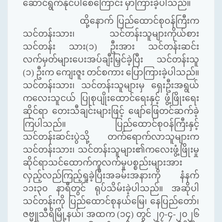
ဆောင်ရွက်နိုင်ပါစေကြောင်း မှာကြားခဲ့ပါသည်။
ထို့နောက် ပြည်ထောင်စုဝန်ကြီးက
သင်တန်းသား၊ သင်တန်းသူများကိုယ်စား
သင်တန်း သား(၁) ဦးအား သင်တန်းဆင်း
လက်မှတ်များပေးအပ်ချီးမြှင်ခဲ့ပြီး သင်တန်းသူ
(၁) ဦးက ကျေးဇူး တင်စကား ပြောကြားခဲ့ပါသည်။
သင်တန်းသား၊ သင်တန်းသူများမှ ရှေးဦးအရွယ်
ကလေးသူငယ် ပြုစုပျိုးထောင်ရေးနှင့် ဖွံ့ဖြိုးရေး
ဆိုင်ရာ တေးသီချင်းများဖြင့် ဖျော်ဖြေတင်ဆက်ခဲ့
ကြပါသည်။ ပြည်ထောင်စုဝန်ကြီးနှင့်
သင်တန်းဆင်းပွဲသို့ တက်ရောက်လာသူများက
သင်တန်းသား၊ သင်တန်းသူများ၏ကလေးဖွံ့ဖြိုးမှု
ဆိုင်ရာသင်ထောက်ကူလက်မှုပစ္စည်းများအား
လှည့်လည်ကြည့်ရှုခဲ့ပြီးအခမ်းအနားကို နံနက်
၁၁း၃၀ နာရီတွင် ရုပ်သိမ်းခဲ့ပါသည်။ အဆိုပါ
သင်တန်းကို ပြည်ထောင်စုနယ်မြေ၊ နေပြည်တော်၊
ဇဗ္မူသီရိမြို့နယ်၊ အထက (၁၄) တွင် ၂၇-၄-၂၀၂၆