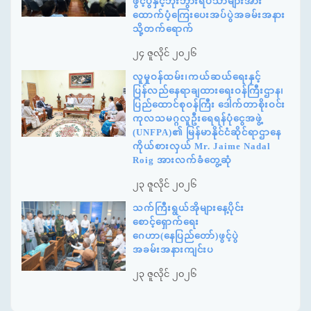
ဖွင့်ပွဲနှင့်ဘိုးဘွားရိပ်သာများအား
ထောက်ပံ့ကြေးပေးအပ်ပွဲအခမ်းအနား
သို့တက်ရောက်
၂၄ ဇူလိုင် ၂၀၂၆
လူမှုဝန်ထမ်း၊ကယ်ဆယ်ရေးနှင့်
ပြန်လည်နေရာချထားရေးဝန်ကြီးဌာန၊
ပြည်ထောင်စုဝန်ကြီး ဒေါက်တာစိုးဝင်း
ကုလသမဂ္ဂလူဦးရေရန်ပုံငွေအဖွဲ့
(UNFPA)၏ မြန်မာနိုင်ငံဆိုင်ရာဌာနေ
ကိုယ်စားလှယ် Mr. Jaime Nadal
Roig အားလက်ခံတွေ့ဆုံ
၂၃ ဇူလိုင် ၂၀၂၆
သက်ကြီးရွယ်အိုများနေ့ပိုင်း
စောင့်ရှောက်ရေး
ဂေဟာ(နေပြည်တော်)ဖွင့်ပွဲ
အခမ်းအနားကျင်းပ
၂၃ ဇူလိုင် ၂၀၂၆