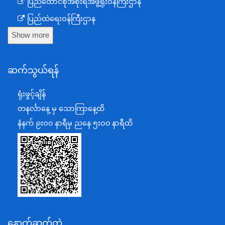
ပြည်ထောင်စုအစိုးရအဖွဲ့ရုံးဝန်ကြီးဌာန
ပြည်ထဲရေးဝန်ကြီးဌာန
Show more
ကာကွယ်ရေးဝန်ကြီးဌာန
နယ်စပ်ရေးရာဝန်ကြီးဌာန
ဆက်သွယ်ရန်
စီမံကိန်း၊ဘဏ္ဍာရေးနှင့်စက်မှုဝန်ကြီးဌာန
ရင်းနှီးမြှုပ်နှံမှုနှင့် နိုင်ငံခြားစီးပွားဆက်သွယ်ရေးဝန်ကြီးဌာန
ရုံးဖွင့်ချိန်
အပြည်ပြည်ဆိုင်ရာပူးပေါင်းဆောင်ရွက်ရေးဝန်ကြီးဌာန
တနင်္လာနေ့ မှ သောကြာနေ့ထိ
ပြန်ကြားရေးဝန်ကြီးဌာန
နံနက် ၉းဝ၀ နာရီမှ ညနေ ၅းဝ၀ နာရီထိ
သာသနာရေးနှင့် ယဉ်ကျေးမှုဝန်ကြီးဌာန
စိုက်ပျိုးရေး၊မွေးမြူရေးနှင့်ဆည်မြောင်းဝန်ကြီးဌာန
ပို့ဆောင်ရေးနှင့်ဆက်သွယ်ရေးဝန်ကြီးဌာန
သယံဇာတနှင့်ပတ်ဝန်းကျင်ထိန်းသိမ်းရေးဝန်ကြီးဌာန
လျှပ်စစ်နှင့်စွမ်းအင်ဝန်ကြီးဌာန
နောက်ဆက်တွဲ
အလုပ်သမား၊လူဝင်မှုကြီးကြပ်ရေးနှင့်ပြည်သူ့အင်အား