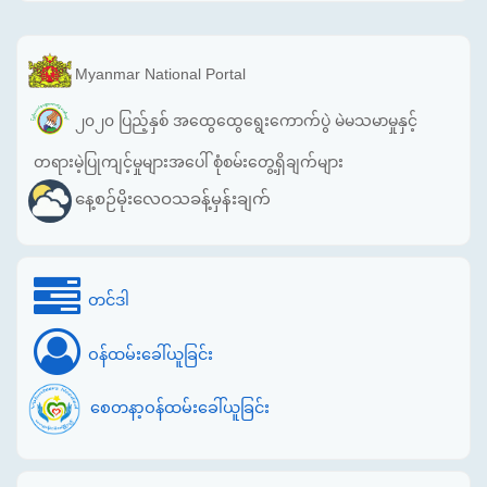
Myanmar National Portal
၂၀၂၀ ပြည့်နှစ် အထွေထွေရွေးကောက်ပွဲ မဲမသမာမှုနှင့်
တရားမဲ့ပြုကျင့်မှုများအပေါ် စုံစမ်းတွေ့ရှိချက်များ
နေ့စဉ်မိုးလေဝသခန့်မှန်းချက်
တင်ဒါ
ဝန်ထမ်းခေါ်ယူခြင်း
စေတနာ့ဝန်ထမ်းခေါ်ယူခြင်း