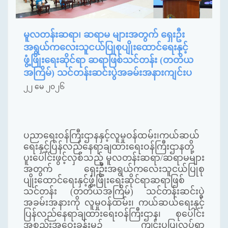
မူလတန်းဆရာ၊ ဆရာမ များအတွက် ရှေးဦး
အရွယ်ကလေးသူငယ်ပြုစုပျိုးထောင်ရေးနှင့်
ဖွံ့ဖြိုးရေးဆိုင်ရာ ဆရာဖြစ်သင်တန်း (တတိယ
အကြိမ်) သင်တန်းဆင်းပွဲအခမ်းအနားကျင်းပ
၂၂ မေ ၂၀၂၆
ပညာရေးဝန်ကြီးဌာနနှင့်လူမှုဝန်ထမ်း၊ကယ်ဆယ်
ရေးနှင့်ပြန်လည်နေရာချထားရေးဝန်ကြီးဌာနတို့
ပူးပေါင်းဖွင့်လှစ်သည့် မူလတန်းဆရာ/ဆရာမများ
အတွက် ရှေးဦးအရွယ်ကလေးသူငယ်ပြုစု
ပျိုးထောင်ရေးနှင့်ဖွံ့ဖြိုးရေးဆိုင်ရာဆရာဖြစ်
သင်တန်း (တတိယအကြိမ်) သင်တန်းဆင်းပွဲ
အခမ်းအနားကို လူမှုဝန်ထမ်း၊ ကယ်ဆယ်ရေးနှင့်
ပြန်လည်နေရာချထားရေးဝန်ကြီးဌာန၊ စုပေါင်း
အစည်းအဝေးခန်းမ၌ ကျင်းပပြုလုပ်ရာ