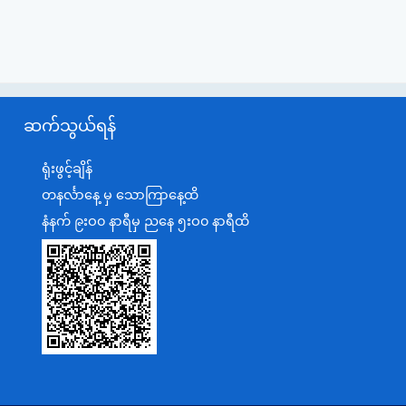
ဆက်သွယ်ရန်
ရုံးဖွင့်ချိန်
တနင်္လာနေ့ မှ သောကြာနေ့ထိ
နံနက် ၉းဝ၀ နာရီမှ ညနေ ၅းဝ၀ နာရီထိ