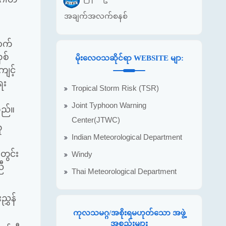
အချက်အလက်စနစ်
ာက်
ှစ်
မိုးလေဝသဆိုင်ရာ WEBSITE မျာ:
ျင့်
ေး
Tropical Storm Risk (TSR)
Joint Typhoon Warning
သည်။
Center(JTWC)
ူ
Indian Meteorological Department
တွင်း
Windy
ီ
Thai Meteorological Department
ွှန်
ကုလသမဂ္ဂ/အစိုးရမဟုတ်သော အဖွဲ့
အစည်းများ