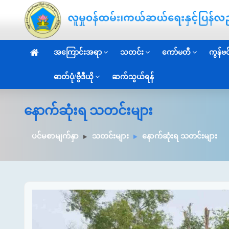
အကြောင်းအရာ
သတင်း
ကော်မတီ
ကွန်ဗင်
ဓာတ်ပုံ/ဗွီဒီယို
ဆက်သွယ်ရန်
နောက်ဆုံးရ သတင်းများ
ပင်မစာမျက်နှာ
သတင်းများ
နောက်ဆုံးရ သတင်းများ