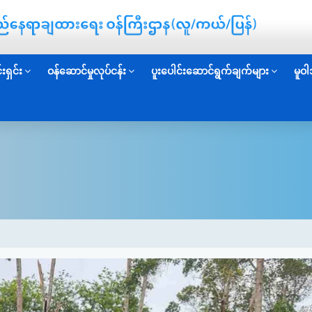
းရှင်း
ဝန်ဆောင်မှုလုပ်ငန်း
ပူးပေါင်းဆောင်ရွက်ချက်များ
မူဝါ