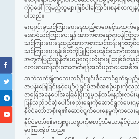
ကိုပုံဖေါ်ကြမည့်သူများဖြစ်ပါကြောင်း၊စနစ်တကျနှင့
ပါသည်။
ကျောင်းမှသင်ကြားပေးနေသည့်စာပေနှင့်အသက်မ
အောင်သင်ကြားပေးရန်၊အားကစားရေးရာဝန်ကြီးဌာနနှင့်
သင်ကြားပေးနေသည့်အားကစားသင်တန်းများတွင်ဝါ
သင်ကြားပေးရန်၊စိတ်ကိုပြုပြင်ပေးနိုင်သောဂီ
အတွက်ပြည်သူ့နီတိ၊ယဉ်ကျေးလိမ္မာ၊မျိုးချစ်စိတ်န
လေးစားတန်ဘိုးထားတတ်ရန်အသိပညာပေးအစီအစဉ်
ဆက်လက်၍ကလေးတစ်ဦးချင်းစီဆောင်ရွက်ရမည့်လုပ်င
အပန်းဖြေခြင်းနှင့်ပျော်ပွဲရွှင်ပွဲအစီအစဉ်များကိ
အခြေအနေပေါ်အခြေခံပြီးလူမှုဝန်ထမ်းနည်းလမ်းမျာ
ပြန်လည်ဝင်ဆံ့ပေါင်းစည်းရေးကိုဆောင်ရွက်ပေးရ
နိုင်ငံတော်အစိုးရ၏ဆောင်ရွက်ပေးနေမှုကိုကလေးများက
နိုင်ငံတော်၏ကျေးဇူးသစ္စာကိုစောင့်သိသောနိုင်
မှာကြားခဲ့ပါသည်။