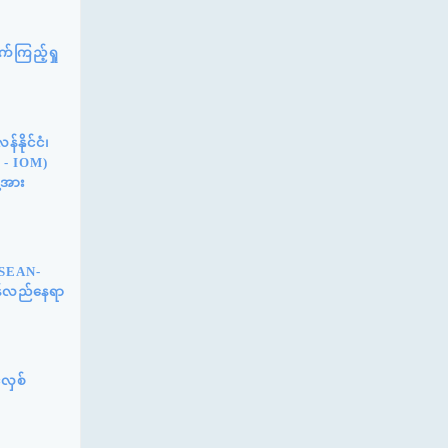
်ကြည့်ရှု
နိုင်ငံ၊
n - IOM)
့အား
ASEAN-
ြန်လည်နေရာ
်လှစ်