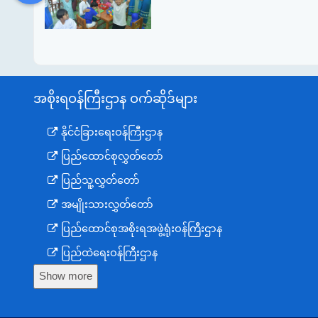
အစိုးရဝန်ကြီးဌာန ဝက်ဆိုဒ်များ
နိုင်ငံခြားရေးဝန်ကြီးဌာန
ပြည်ထောင်စုလွှတ်တော်
ပြည်သူ့လွှတ်တော်
အမျိုးသားလွှတ်တော်
ပြည်ထောင်စုအစိုးရအဖွဲ့ရုံးဝန်ကြီးဌာန
ပြည်ထဲရေးဝန်ကြီးဌာန
Show more
ကာကွယ်ရေးဝန်ကြီးဌာန
နယ်စပ်ရေးရာဝန်ကြီးဌာန