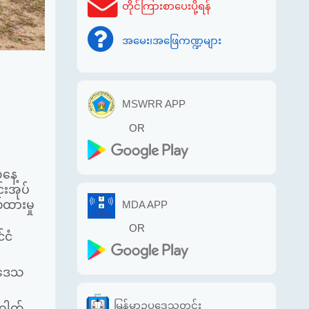
တိုင်ကြားစာပေးပို့ရန်
အမေး၊အဖြေကဏ္ဍများ
MSWRR APP
OR
နေ့
်းအုပ်
ထားမှု
MDA APP
OR
်ငံ
့်ဒေသ
်
မြန်မာဥပဒေသတင်း
ာဂါတ်