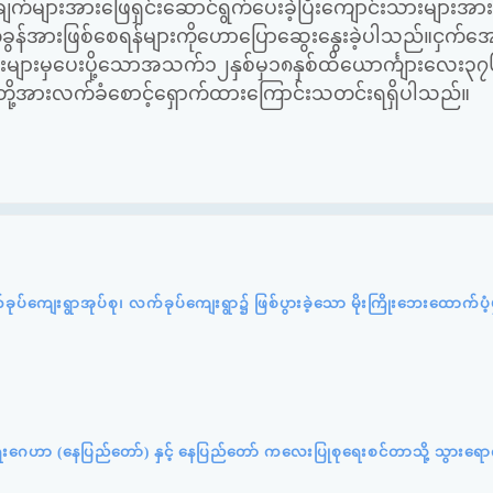
်များအားဖြေရှင်းဆောင်ရွက်ပေးခဲ့ပြီးကျောင်းသားများအားရင
တ်ခွန်အားဖြစ်စေရန်များကိုဟောပြောဆွေးနွေးခဲ့ပါသည်။ငှက်အေ
ားမှပေးပို့သောအသက်၁၂နှစ်မှ၁၈နှစ်ထိယောင်္ကျားလေး၃၇၆ဦ
ု့အားလက်ခံစောင့်ရှောက်ထားကြောင်းသတင်းရရှိပါသည်။
က်ခုပ်ကျေးရွာအုပ်စု၊ လက်ခုပ်ကျေးရွာ၌ ဖြစ်ပွားခဲ့သော မိုးကြိုးဘေးထောက်ပံ
ရေးဂေဟာ (နေပြည်တော်) နှင့် နေပြည်တော် ကလေးပြုစုရေးစင်တာသို့ သွားရောက