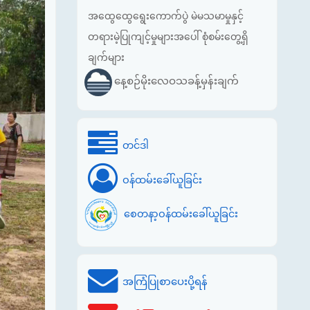
အထွေထွေရွေးကောက်ပွဲ မဲမသမာမှုနှင့်
တရားမဲ့ပြုကျင့်မှုများအပေါ် စုံစမ်းတွေ့ရှိ
ချက်များ
နေ့စဉ်မိုးလေဝသခန့်မှန်းချက်
တင်ဒါ
ဝန်ထမ်းခေါ်ယူခြင်း
စေတနာ့ဝန်ထမ်းခေါ်ယူခြင်း
အကြံပြုစာပေးပို့ရန်