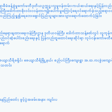
ီမံခန့်ခွဲမှုကော်မတီဒုတိယဥက္ကဋ္ဌ၊လူမှုဝန်ထမ်း၊ကယ်ဆယ်ရေးနှင့်ပြန်လည
ကြီးဒေါက်တာစိုးဝင်းငဝန်တာကျိုးပေါက်မှုကြောင့်ရေဝင်ရောက်ခဲ့သည့်ဧရာဝတ
့်လည်ကြည့်ရှု၍ရေဘေးရှောင်ပြည်သူများအားသွားရောက်ထောက်ပံ့ခြင်း
ည်နေရာချထားရေးဝန်ကြီးဌာန ဒုတိယဝန်ကြီး ဒေါက်တာသန့်ဇော်လွင် လူကုန်က
ဝင်ဆံ့ပေါင်းစည်းရေးနှင့် ပြန်လည်ထူထောင်ရေးဆိုင်ရာ လုပ်ငန်းကော်မတီ
်ရောက်
ယျာသီရိခရိုင်၊ ဇေယျာသီရိမြို့နယ်၊ စည်ပင်ကြီးကျေးရွာ အ.ထ.က(ခွဲ)ကျော
ှုသတင်း
ပြည်တော်) ဖွင့်ပွဲအခမ်းအနား ကျင်းပ