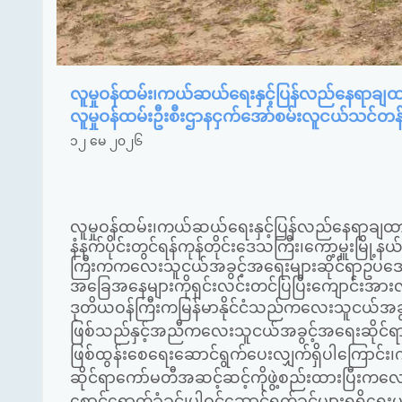
လူမှုဝန်ထမ်း၊ကယ်ဆယ်ရေးနှင့်ပြန်လည်နေရာချထ
လူမှုဝန်ထမ်းဦးစီးဌာနငှက်အော်စမ်းလူငယ်သင်တန်
၁၂ မေ ၂၀၂၆
လူမှုဝန်ထမ်း၊ကယ်ဆယ်ရေးနှင့်ပြန်လည်နေရာချထ
နံနက်ပိုင်းတွင်ရန်ကုန်တိုင်းဒေသကြီး၊ကော့မှူးမြို
ကြီးကကလေးသူငယ်အခွင့်အရေးများဆိုင်ရာဥပ
အခြေအနေများကိုရှင်းလင်းတင်ပြပြီးကျောင်းအား
ဒုတိယဝန်ကြီးကမြန်မာနိုင်ငံသည်ကလေးသူငယ်အခွင့်အရ
ဖြစ်သည်နှင့်အညီကလေးသူငယ်အခွင့်အရေးဆိုင်ရာဥ
ဖြစ်ထွန်းစေရေးဆောင်ရွက်ပေးလျှက်ရှိပါကြောင်
ဆိုင်ရာကော်မတီအဆင့်ဆင့်ကိုဖွဲ့စည်းထားပြီးကလေး
စောင့်ရှောက်ခံခွင့်၊ပါဝင်ဆောင်ရွက်ခွင့်များရရ