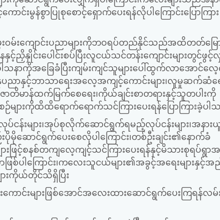
်ကောင်းမွန်စွာပြုစုစောင့်ရှောက်ပေးရန်လိုပါကြောင်းပြောကြား
ွေးဝမ်းကျောင်းပညာများကိုဘဝရပ်တည်နိုင်သည်အထိတတ်မြေ
ညှိနှိုင်းပေါင်းစပ်ပြီးလူငယ်သင်တန်းကျောင်းများတွင်ဖွင့်လ
သနာကိုအခြေခံပြီးကျမ်းကျင်သူများပေါ်ထွက်လာအောင်လေ့က
တအနုပညာနှင့်ဘာသာရေးအလေ့အကျင့်ကောင်းများ၊လူမှုဆက်ဆံရ
ှင့်ဇာတိမာန်ထက်မြက်စေရေး၊ကိုယ်ချင်းစာတရားနှင့်သူတပါးကို
များကိုထိထိရောက်ရောက်သင်ကြားပေးရန်ပြောကြားခဲ့ပါ
န်းများ၊အုပ်စုလိုက်ဆောင်ရွက်ရမည့်လုပ်ငန်းများ၊အနားယ
ုလည်းပိုမိုဆောင်ရွက်ပေးစေလိုပါကြောင်း၊တစ်ဦးချင်း၏နောက်ခံ
းဖြင့်စနစ်တကျလေ့ကျင့်သင်ကြားပေးရန်နှင့်မိသားစုရပ်ရွာအ
မှာဖြစ်ပါကြောင်း၊ကလေးသူငယ်များ၏အခွင့်အရေးများနှင့်အည
ိုယ်တိုင်သိရှိပြီး
ငံ့သားကောင်းများဖြစ်အောင်အလေးထားဆောင်ရွက်ပေးကြရန်လမ်းည