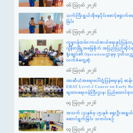
၀၆ ဩဂုတ် ၂၀၂၆
သက်ကြီးရွယ်အိုနေပိုင်းစောင့်ရှောက်
ခြင်း
၀၆ ဩဂုတ် ၂၀၂၆
လူမှုဝန်ထမ်း၊ကယ်ဆယ်ရေးနှင့်ပြန်လည
ဂျီနီဗာမြို့အခြေစိုက် အပြည်ပြည်ဆို
ရုံးချုပ်၏ Operationsဌာနမှ ဒုတိယည
လက်ခံတွေ့ဆုံ
၀၆ ဩဂုတ် ၂၀၂၆
အာဆီယံအရေးပေါ်တုံ့ပြန်ရေးနှင့် ဆ
ERAT Level-2 Course on Early Reco
ချထားရေးဝန်ကြီးဌာန၊ ပြည်ထောင်စုဝန
၀၄ ဩဂုတ် ၂၀၂၆
အသက် (၃)နှစ်မှ (၅)နှစ် ရှေးဦးအရွယ် က
ဆောင်ရွက်ခြင်း သတင်းစဉ်
၀၃ ဩဂုတ် ၂၀၂၆