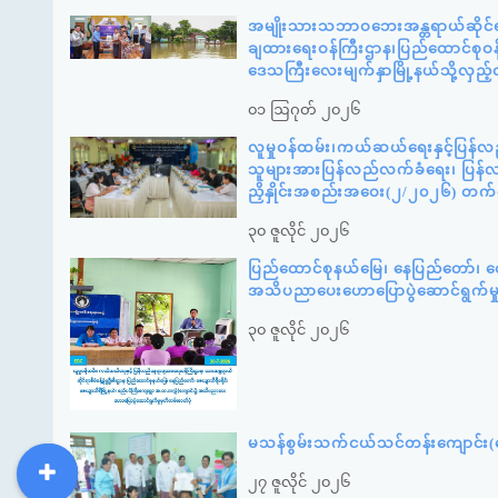
အမျိုးသားသဘာဝဘေးအန္တရာယ်ဆိုင်ရာစ
ချထားရေးဝန်ကြီးဌာန၊ပြည်ထောင်စုဝန်
ဒေသကြီးလေးမျက်နှာမြို့နယ်သို့လှည
၀၁ ဩဂုတ် ၂၀၂၆
လူမှုဝန်ထမ်း၊ကယ်ဆယ်ရေးနှင့်ပြန်လ
သူများအားပြန်လည်လက်ခံရေး၊ ပြန်လည်
ညှိနှိုင်းအစည်းအဝေး(၂/၂၀၂၆) တက
၃၀ ဇူလိုင် ၂၀၂၆
ပြည်ထောင်စုနယ်မြေ၊ နေပြည်တော်၊ ဇေ
အသိပညာပေးဟောပြောပွဲဆောင်ရွက်မ
၃၀ ဇူလိုင် ၂၀၂၆
မသန်စွမ်းသက်ငယ်သင်တန်းကျောင်း(နေ
၂၇ ဇူလိုင် ၂၀၂၆
DDM
MOS
DSW
DOR