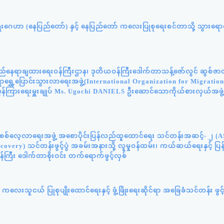
ရေးဂေဟာ (နေပြည်တော်) နှင့် နေပြည်တော် ကလေးပြုစုရေးစင်တာသို့ သွားရောက
်နေရာချထားရေးဝန်ကြီးဌာန၊ ဒုတိယဝန်ကြီးဒေါက်တာသန့်ဇော်လွင် ဆွစ်ဇာလန်
င်ရာရွှေ့ပြောင်းသွားလာရေးအဖွဲ့(International Organization for Migratio
ွှန်ကြားရေးမှူးချုပ် Ms. Ugochi DANIELS ဦးဆောင်သောကိုယ်စားလှယ်အဖွဲ
န်းစစ်လေ့လာရေးအဖွဲ့ အစောပိုင်းပြန်လည်ထူထောင်ရေး သင်တန်းအဆင့်- ၂ (
very) သင်တန်းဖွင့်ပွဲ အခမ်းအနားသို့ လူမှုဝန်ထမ်း၊ ကယ်ဆယ်ရေးနှင့် ပ
်ကြီး ဒေါက်တာစိုးဝင်း တက်ရောက်ဖွင့်လှစ်
လေးသူငယ် ပြုစုပျိုးထောင်ရေးနှင့် ဖွံ့ဖြိုးရေးဆိုင်ရာ အခြေခံသင်တန်း ဖွင့