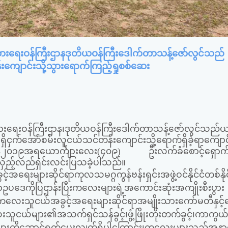
ားရေးဝန်ကြီးဌာနဒုတိယဝန်ကြီးဒေါက်တာသန့်ဇော်လွင်သည်
းကျောင်းသို့သွားရောက်ကြည့်ရှုစစ်ဆေး
ားရေးဝန်ကြီးဌာန၊ဒုတိယဝန်ကြီးဒေါက်တာသန့်ဇော်လွင်သည်ယ
့နယ်ရှိငှက်အော်စမ်းလူငယ်သင်တန်းကျောင်းသို့ရောက်ရှိခဲ့ရာကျောင
ဒေ၂၀၁၉အရယောင်္ကျားလေး(၄၀၉) ဦးလက်ခံစောင့်ရှောက်
လှည့်လည်ရှင်းလင်းပြသခဲ့ပါသည်။
ေးများဆိုင်ရာကုလသမဂ္ဂကွန်ဗန်းရှင်းအဖွဲ့ဝင်နိုင်ငံတစ်နိုင
ပဒေကိုပြဌာန်းပြီးကလေးများရဲ့အကောင်းဆုံးအကျိုးစီးပွား
း၊ကလေးသူငယ်အခွင့်အရေးများဆိုင်ရာအမျိုးသားကော်မတီနှင
သူငယ်များ၏အသက်ရှင်သန်ခွင့်၊ဖွံ့ဖြိုးတိုးတက်ခွင့်၊ကာကွယ
ှိရေးများကိုဆောင်ရွက်ပေးလျှက်ရှိပါကြောင်း၊ကလေးများသည်အန