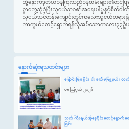
ထို့နောက်ဒုတိယဝန်ကြီးသည်ဝန်ထမ်းများ၏တင်ပြချက
စွာတွေ့ဆုံခဲ့ပြီးလူငယ်ဘဝ၏အရေးပါမှုနှင့်စိတ်ဓါ
လူငယ်သင်တန်းကျောင်းတွင်ကလေးသူငယ်တရားရုံးမျ
ကာကွယ်စောင့်ရှောက်ရန်လိုအပ်သောကလေး၃၃ဦးတိ
နောက်ဆုံးရသတင်းများ
မြောင်းမြခရိုင်၊ ဝါးခယ်မမြို့နယ်၊ လ
၀၈ ဩဂုတ် ၂၀၂၆
သက်ကြီးရွယ်အိုနေပိုင်းစောင့်ရှောက်
ခြင်း