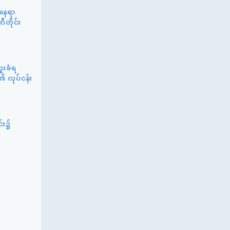
်နေရာ
ီတိုင်း
ူးခံရ
၏ လုပ်ငန်း
င်း၌