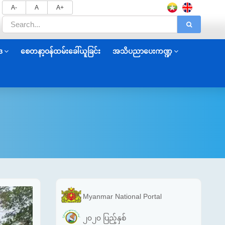
A-
A
A+
ဒ
စေတနာ့ဝန်ထမ်းခေါ်ယူခြင်း
အသိပညာပေးကဏ္ဍ
Myanmar National Portal
၂၀၂၀ ပြည့်နှစ်