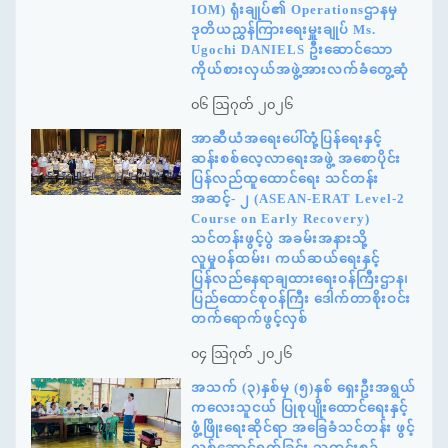
IOM) ရုံးချုပ်၏ Operationsဌာနမှ
ဒုတိယညွှန်ကြားရေးမှူးချုပ် Ms.
Ugochi DANIELS ဦးဆောင်သော
ကိုယ်စားလှယ်အဖွဲ့အားလက်ခံတွေ့ဆုံ
၀၆ ဩဂုတ် ၂၀၂၆
အာဆီယံအရေးပေါ်တုံ့ပြန်ရေးနှင့်
ဆန်းစစ်လေ့လာရေးအဖွဲ့ အစောပိုင်း
ပြန်လည်ထူထောင်ရေး သင်တန်း
အဆင့်- ၂ (ASEAN-ERAT Level-2
Course on Early Recovery)
သင်တန်းဖွင့်ပွဲ အခမ်းအနားသို့
လူမှုဝန်ထမ်း၊ ကယ်ဆယ်ရေးနှင့်
ပြန်လည်နေရာချထားရေးဝန်ကြီးဌာန၊
ပြည်ထောင်စုဝန်ကြီး ဒေါက်တာစိုးဝင်း
တက်ရောက်ဖွင့်လှစ်
၀၄ ဩဂုတ် ၂၀၂၆
အသက် (၃)နှစ်မှ (၅)နှစ် ရှေးဦးအရွယ်
ကလေးသူငယ် ပြုစုပျိုးထောင်ရေးနှင့်
ဖွံ့ဖြိုးရေးဆိုင်ရာ အခြေခံသင်တန်း ဖွင့်
လှစ်ဆောင်ရွက်ခြင်း သတင်းစဉ်