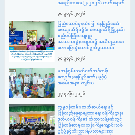
အစည်းအဝေး(၂/၂၀၂၆) တက်ရောက်
၃၀ ဇူလိုင် ၂၀၂၆
ပြည်ထောင်စုနယ်မြေ၊ နေပြည်တော်၊
ဇေယျာသီရိခရိုင်၊ ဇေယျာသီရိမြို့နယ်၊
စည်ပင်ကြီးကျေးရွာ
အ.ထ.က(ခွဲ)ကျောင်း၌ အသိပညာပေး
ဟောပြောပွဲဆောင်ရွက်မှုသတင်း
၃၀ ဇူလိုင် ၂၀၂၆
မသန်စွမ်းသက်ငယ်သင်တန်း
ကျောင်း(နေပြည်တော်) ဖွင့်ပွဲ
အခမ်းအနား ကျင်းပ
၂၇ ဇူလိုင် ၂၀၂၆
လူမှုဝန်ထမ်း၊ကယ်ဆယ်ရေးနှင့်
ပြန်လည်နေရာချထားရေးဝန်ကြီးဌာန၊
ဒုတိယဝန်ကြီးဒေါက်တာသန့်ဇော်လွင်
ပြွန်တန်ဆာမူလတန်းကြိုကျောင်းသစ်
ဖွင့်ပွဲနှင့်ဘိုးဘွားရိပ်သာများအား