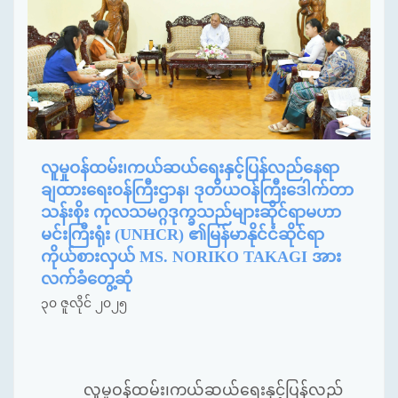
လူမှုဝန်ထမ်း၊ကယ်ဆယ်ရေးနှင့်ပြန်လည်နေရာ
ချထားရေးဝန်ကြီးဌာန၊ ဒုတိယဝန်ကြီးဒေါက်တာ
သန်းစိုး ကုလသမဂ္ဂဒုက္ခသည်များဆိုင်ရာမဟာ
မင်းကြီးရုံး (UNHCR) ၏မြန်မာနိုင်ငံဆိုင်ရာ
ကိုယ်စားလှယ် MS. NORIKO TAKAGI အား
လက်ခံတွေ့ဆုံ
၃၀ ဇူလိုင် ၂၀၂၅
လူမှုဝန်ထမ်း၊ကယ်ဆယ်ရေးနှင့်ပြန်လည်