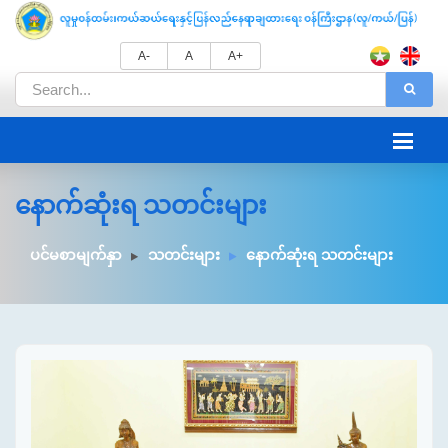
A-
A
A+
နောက်ဆုံးရ သတင်းများ
ပင်မစာမျက်နှာ
သတင်းများ
နောက်ဆုံးရ သတင်းများ