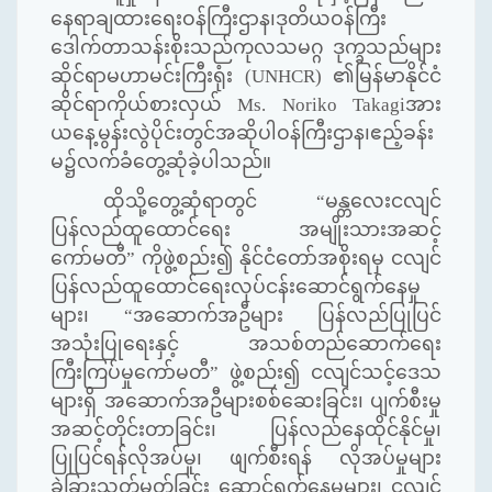
နေရာချထားရေးဝန်ကြီးဌာန၊ဒုတိယဝန်ကြီး
ဒေါက်တာသန်းစိုးသည်ကုလသမဂ္ဂ ဒုက္ခသည်များ
ဆိုင်ရာမဟာမင်းကြီးရုံး (
UNHCR)
၏မြန်မာနိုင်ငံ
ဆိုင်ရာကိုယ်စားလှယ်
Ms. Noriko Takagi
အား
ယနေ့မွန်းလွဲပိုင်းတွင်အဆိုပါဝန်ကြီးဌာန၊ဧည့်ခန်း
မ၌လက်ခံတွေ့ဆုံခဲ့ပါသည်။
ထိုသို့တွေ့ဆုံရာတွင်
“
မန္တလေးငလျင်
ပြန်လည်ထူထောင်ရေး အမျိုးသားအဆင့်
ကော်မတီ
”
ကိုဖွဲ့စည်း၍ နိုင်ငံတော်အစိုးရမှ ငလျင်
ပြန်လည်ထူထောင်ရေးလုပ်ငန်းဆောင်ရွက်နေမှု
များ၊
“
အဆောက်အဦများ ပြန်လည်ပြုပြင်
အသုံးပြုရေးနှင့် အသစ်တည်ဆောက်ရေး
ကြီးကြပ်မှုကော်မတီ
”
ဖွဲ့စည်း၍ ငလျင်သင့်ဒေသ
များရှိ အဆောက်အဦများစစ်ဆေးခြင်း၊ ပျက်စီးမှု
အဆင့်တိုင်းတာခြင်း၊ ပြန်လည်နေထိုင်နိုင်မှု၊
ပြုပြင်ရန်လိုအပ်မှု၊ ဖျက်စီးရန် လိုအပ်မှုများ
ခွဲခြားသတ်မှတ်ခြင်း ဆောင်ရွက်နေမှုများ၊ ငလျင်