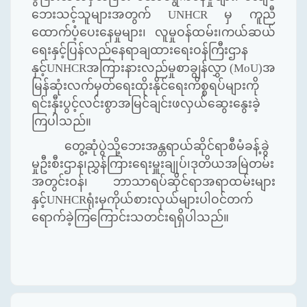
ဘေးသင့်သူများအတွက်
UNHCR
မှ ကူညီ
ထောက်ပံ့ပေးနေမှုများ၊ လူမှုဝန်ထမ်း၊ကယ်ဆယ်
ရေးနှင့်ပြန်လည်နေရာချထားရေးဝန်ကြီးဌာန
နှင့်
UNHCR
အကြားနားလည်မှုစာချွန်လွှာ (
MoU)
အ
မြန်ဆုံးလက်မှတ်ရေးထိုးနိုင်ရေးကိစ္စရပ်များကို
ရင်းနှီးပွင့်လင်းစွာအမြင်ချင်းဖလှယ်ဆွေးနွေးခဲ့
ကြပါသည်။
တွေ့ဆုံပွဲသို့ဘေးအန္တရာယ်ဆိုင်ရာစီမံခန့်ခွဲ
မှုဦးစီးဌာန၊ညွှန်ကြားရေးမှူးချုပ်၊ဒုတိယအမြဲတမ်း
အတွင်းဝန်၊ ဘာသာရပ်ဆိုင်ရာအရာထမ်းများ
နှင့်
UNHCR
ရုံးမှကိုယ်စားလှယ်များပါဝင်တက်
ရောက်ခဲ့ကြကြောင်းသတင်းရရှိပါသည်။