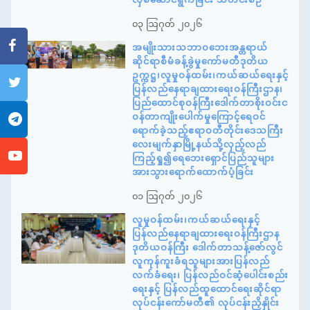
၀၃ ဩဂုတ် ၂၀၂၆
အမျိုးသားသဘာဝဘေးအန္တရာယ်
ဆိုင်ရာစီမံခန့်ခွဲမှုကော်မတီဒုတိယ
ဥက္ကဋ္ဌ၊လူမှုဝန်ထမ်း၊ကယ်ဆယ်ရေးနှင့်
ပြန်လည်နေရာချထားရေးဝန်ကြီးဌာန၊
ပြည်ထောင်စုဝန်ကြီးဒေါက်တာစိုးဝင်းင
ဝန်တာကျိုးပေါက်မှုကြောင့်ရေဝင်
ရောက်ခဲ့သည့်ဧရာဝတီတိုင်းဒေသကြီး
လေးမျက်နှာမြို့နယ်သို့လှည့်လည်
ကြည့်ရှု၍ရေဘေးရှောင်ပြည်သူများ
အားသွားရောက်ထောက်ပံ့ခြင်း
၀၁ ဩဂုတ် ၂၀၂၆
လူမှုဝန်ထမ်း၊ကယ်ဆယ်ရေးနှင့်
ပြန်လည်နေရာချထားရေးဝန်ကြီးဌာန
ဒုတိယဝန်ကြီး ဒေါက်တာသန့်ဇော်လွင်
လူကုန်ကူးခံရသူများအားပြန်လည်
လက်ခံရေး၊ ပြန်လည်ဝင်ဆံ့ပေါင်းစည်း
ရေးနှင့် ပြန်လည်ထူထောင်ရေးဆိုင်ရာ
လုပ်ငန်းကော်မတီ၏ လုပ်ငန်းညှိနှိုင်း