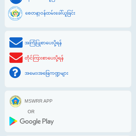
စေတနာ့ဝန်ထမ်းခေါ်ယူခြင်း
အကြံပြုစာပေးပို့ရန်
တိုင်ကြားစာပေးပို့ရန်
အမေး၊အဖြေကဏ္ဍများ
MSWRR APP
OR