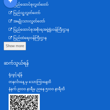
ပြည်ထောင်စုလွှတ်တော်
DDM
MOS
DSW
DOR
ပြည်သူ့လွှတ်တော်
အမျိုးသားလွှတ်တော်
ပြည်ထောင်စုအစိုးရအဖွဲ့ရုံးဝန်ကြီးဌာန
ပြည်ထဲရေးဝန်ကြီးဌာန
Show more
ကာကွယ်ရေးဝန်ကြီးဌာန
နယ်စပ်ရေးရာဝန်ကြီးဌာန
ဆက်သွယ်ရန်
စီမံကိန်း၊ဘဏ္ဍာရေးနှင့်စက်မှုဝန်ကြီးဌာန
ရင်းနှီးမြှုပ်နှံမှုနှင့် နိုင်ငံခြားစီးပွားဆက်သွယ်ရေးဝန်ကြီးဌာန
ရုံးဖွင့်ချိန်
အပြည်ပြည်ဆိုင်ရာပူးပေါင်းဆောင်ရွက်ရေးဝန်ကြီးဌာန
တနင်္လာနေ့ မှ သောကြာနေ့ထိ
ပြန်ကြားရေးဝန်ကြီးဌာန
နံနက် ၉းဝ၀ နာရီမှ ညနေ ၅းဝ၀ နာရီထိ
သာသနာရေးနှင့် ယဉ်ကျေးမှုဝန်ကြီးဌာန
စိုက်ပျိုးရေး၊မွေးမြူရေးနှင့်ဆည်မြောင်းဝန်ကြီးဌာန