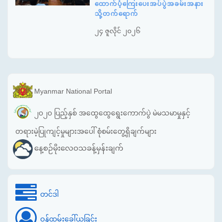
ထောက်ပံ့ကြေးပေးအပ်ပွဲအခမ်းအနား
သို့တက်ရောက်
၂၄ ဇူလိုင် ၂၀၂၆
Myanmar National Portal
၂၀၂၀ ပြည့်နှစ် အထွေထွေရွေးကောက်ပွဲ မဲမသမာမှုနှင့်
တရားမဲ့ပြုကျင့်မှုများအပေါ် စုံစမ်းတွေ့ရှိချက်များ
နေ့စဉ်မိုးလေဝသခန့်မှန်းချက်
တင်ဒါ
ဝန်ထမ်းခေါ်ယူခြင်း