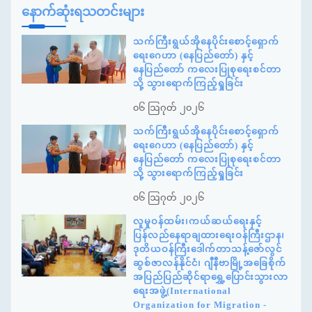
နောက်ဆုံးရသတင်းများ
သက်ကြီးရွယ်အိုနေပိုင်းစောင့်ရှောက်
ရေးဂေဟာ (နေပြည်တော်) နှင့်
နေပြည်တော် ကလေးပြုစုရေးစင်တာ
သို့ သွားရောက်ကြည့်ရှုခြင်း
၀၆ ဩဂုတ် ၂၀၂၆
သက်ကြီးရွယ်အိုနေပိုင်းစောင့်ရှောက်
ရေးဂေဟာ (နေပြည်တော်) နှင့်
နေပြည်တော် ကလေးပြုစုရေးစင်တာ
သို့ သွားရောက်ကြည့်ရှုခြင်း
၀၆ ဩဂုတ် ၂၀၂၆
လူမှုဝန်ထမ်း၊ကယ်ဆယ်ရေးနှင့်
ပြန်လည်နေရာချထားရေးဝန်ကြီးဌာန၊
ဒုတိယဝန်ကြီးဒေါက်တာသန့်ဇော်လွင်
ဆွစ်ဇာလန်နိုင်ငံ၊ ဂျီနီဗာမြို့အခြေစိုက်
အပြည်ပြည်ဆိုင်ရာရွှေ့ပြောင်းသွားလာ
ရေးအဖွဲ့(International
Organization for Migration -