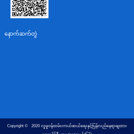
ပို့ဆောင်ရေးနှင့်ဆက်သွယ်ရေးဝန်ကြီးဌာန
သယံဇာတနှင့်ပတ်ဝန်းကျင်ထိန်းသိမ်းရေးဝန်ကြီးဌာန
လျှပ်စစ်နှင့်စွမ်းအင်ဝန်ကြီးဌာန
နောက်ဆက်တွဲ
အလုပ်သမား၊လူဝင်မှုကြီးကြပ်ရေးနှင့်ပြည်သူ့အင်အား
ဝန်ကြီးဌာန
စီးပွားရေးနှင့်ကူးသန်းရောင်းဝယ်ရေးဝန်ကြီးဌာန
ပညာရေးဝန်ကြီးဌာန
ကျန်းမာရေးနှင့်အားကစားဝန်ကြီးဌာန
ဆောက်လုပ်ရေးဝန်ကြီးဌာန
လူမူဝန်ထမ်း၊ကယ်ဆယ်ရေးနှင့်ပြန်လည်နေရာချထားရေး
ဝန်ကြီးဌာန
ဟိုတယ်နှင့်ခရီးသွားလာရေးဝန်ကြီးဌာန
တိုင်းရင်းသားလူမျိုးရေးရာဝန်ကြီးဌာန
Copyright © 2020 လူမူဝန်ထမ်း၊ကယ်ဆယ်ရေးနှင့်ပြန်လည်နေရာချထား
ပြည်ထောင်စုရာထူးဝန်အဖွဲ့ရုံး