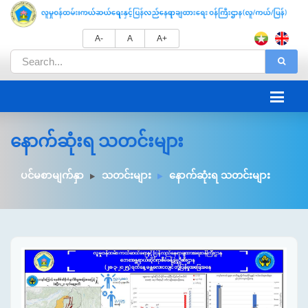
A-
A
A+
နောက်ဆုံးရ သတင်းများ
ပင်မစာမျက်နှာ
သတင်းများ
နောက်ဆုံးရ သတင်းများ