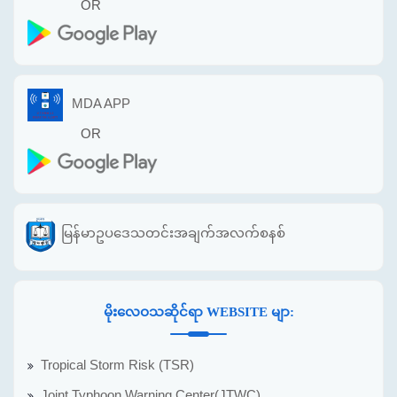
OR
MDA APP
OR
မြန်မာဥပဒေသတင်းအချက်အလက်စနစ်
မိုးလေဝသဆိုင်ရာ WEBSITE မျာ:
Tropical Storm Risk (TSR)
Joint Typhoon Warning Center(JTWC)