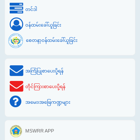
တင်ဒါ
ဝန်ထမ်းခေါ်ယူခြင်း
စေတနာ့ဝန်ထမ်းခေါ်ယူခြင်း
အကြံပြုစာပေးပို့ရန်
တိုင်ကြားစာပေးပို့ရန်
အမေး၊အဖြေကဏ္ဍများ
MSWRR APP