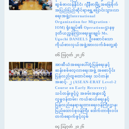
ဆွစ်ဇာလန်နိုင်ငံ၊ ဂျီနီဗာမြို့အခြေစိုက်
အပြည်ပြည်ဆိုင်ရာရွှေ့ပြောင်းသွားလာ
ရေးအဖွဲ့(International
Organization for Migration -
IOM) ရုံးချုပ်၏ Operationsဌာနမှ
ဒုတိယညွှန်ကြားရေးမှူးချုပ် Ms.
Ugochi DANIELS ဦးဆောင်သော
ကိုယ်စားလှယ်အဖွဲ့အားလက်ခံတွေ့ဆုံ
၀၆ ဩဂုတ် ၂၀၂၆
အာဆီယံအရေးပေါ်တုံ့ပြန်ရေးနှင့်
ဆန်းစစ်လေ့လာရေးအဖွဲ့ အစောပိုင်း
ပြန်လည်ထူထောင်ရေး သင်တန်း
အဆင့်- ၂ (ASEAN-ERAT Level-2
Course on Early Recovery)
သင်တန်းဖွင့်ပွဲ အခမ်းအနားသို့
လူမှုဝန်ထမ်း၊ ကယ်ဆယ်ရေးနှင့်
ပြန်လည်နေရာချထားရေးဝန်ကြီးဌာန၊
ပြည်ထောင်စုဝန်ကြီး ဒေါက်တာစိုးဝင်း
တက်ရောက်ဖွင့်လှစ်
၀၄ ဩဂုတ် ၂၀၂၆