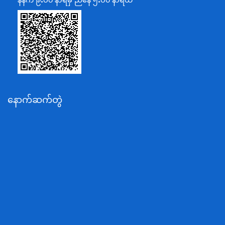
သာသနာရေးနှင့် ယဉ်ကျေးမှုဝန်ကြီးဌာန
စိုက်ပျိုးရေး၊မွေးမြူရေးနှင့်ဆည်မြောင်းဝန်ကြီးဌာန
ပို့ဆောင်ရေးနှင့်ဆက်သွယ်ရေးဝန်ကြီးဌာန
သယံဇာတနှင့်ပတ်ဝန်းကျင်ထိန်းသိမ်းရေးဝန်ကြီးဌာန
လျှပ်စစ်နှင့်စွမ်းအင်ဝန်ကြီးဌာန
နောက်ဆက်တွဲ
အလုပ်သမား၊လူဝင်မှုကြီးကြပ်ရေးနှင့်ပြည်သူ့အင်အား
ဝန်ကြီးဌာန
စီးပွားရေးနှင့်ကူးသန်းရောင်းဝယ်ရေးဝန်ကြီးဌာန
ပညာရေးဝန်ကြီးဌာန
ကျန်းမာရေးနှင့်အားကစားဝန်ကြီးဌာန
ဆောက်လုပ်ရေးဝန်ကြီးဌာန
လူမူဝန်ထမ်း၊ကယ်ဆယ်ရေးနှင့်ပြန်လည်နေရာချထားရေး
ဝန်ကြီးဌာန