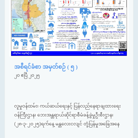
အစီရင်ခံစာ အမှတ်စဉ် ( ၅ )
၂၀ ဧပြီ ၂၀၂၅
လူမှုဝန်ထမ်း၊ ကယ်ဆယ်ရေးနှင့် ပြန်လည်နေရာချထားရေး
ဝန်ကြီးဌာန၊ ဘေးအန္တရာယ်ဆိုင်ရာစီမံခန့်ခွဲမှုဦးစီးဌာန၊
(၂၈-၃-၂၀၂၅)ရက်နေ့ မန္တလေးငလျင် တုံ့ပြန်မှုအခြေအနေ