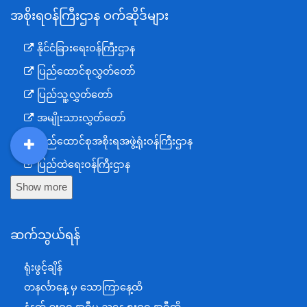
အစိုးရဝန်ကြီးဌာန ဝက်ဆိုဒ်များ
နိုင်ငံခြားရေးဝန်ကြီးဌာန
ပြည်ထောင်စုလွှတ်တော်
ပြည်သူ့လွှတ်တော်
အမျိုးသားလွှတ်တော်
ပြည်ထောင်စုအစိုးရအဖွဲ့ရုံးဝန်ကြီးဌာန
DDM
MOS
DSW
DOR
ပြည်ထဲရေးဝန်ကြီးဌာန
Show more
ကာကွယ်ရေးဝန်ကြီးဌာန
နယ်စပ်ရေးရာဝန်ကြီးဌာန
ဆက်သွယ်ရန်
စီမံကိန်း၊ဘဏ္ဍာရေးနှင့်စက်မှုဝန်ကြီးဌာန
ရင်းနှီးမြှုပ်နှံမှုနှင့် နိုင်ငံခြားစီးပွားဆက်သွယ်ရေးဝန်ကြီးဌာန
ရုံးဖွင့်ချိန်
အပြည်ပြည်ဆိုင်ရာပူးပေါင်းဆောင်ရွက်ရေးဝန်ကြီးဌာန
တနင်္လာနေ့ မှ သောကြာနေ့ထိ
ပြန်ကြားရေးဝန်ကြီးဌာန
နံနက် ၉းဝ၀ နာရီမှ ညနေ ၅းဝ၀ နာရီထိ