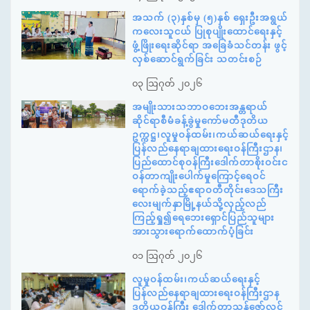
အသက် (၃)နှစ်မှ (၅)နှစ် ရှေးဦးအရွယ်
ကလေးသူငယ် ပြုစုပျိုးထောင်ရေးနှင့်
ဖွံ့ဖြိုးရေးဆိုင်ရာ အခြေခံသင်တန်း ဖွင့်
လှစ်ဆောင်ရွက်ခြင်း သတင်းစဉ်
၀၃ ဩဂုတ် ၂၀၂၆
အမျိုးသားသဘာဝဘေးအန္တရာယ်
ဆိုင်ရာစီမံခန့်ခွဲမှုကော်မတီဒုတိယ
ဥက္ကဋ္ဌ၊လူမှုဝန်ထမ်း၊ကယ်ဆယ်ရေးနှင့်
ပြန်လည်နေရာချထားရေးဝန်ကြီးဌာန၊
ပြည်ထောင်စုဝန်ကြီးဒေါက်တာစိုးဝင်းင
ဝန်တာကျိုးပေါက်မှုကြောင့်ရေဝင်
ရောက်ခဲ့သည့်ဧရာဝတီတိုင်းဒေသကြီး
လေးမျက်နှာမြို့နယ်သို့လှည့်လည်
ကြည့်ရှု၍ရေဘေးရှောင်ပြည်သူများ
အားသွားရောက်ထောက်ပံ့ခြင်း
၀၁ ဩဂုတ် ၂၀၂၆
လူမှုဝန်ထမ်း၊ကယ်ဆယ်ရေးနှင့်
ပြန်လည်နေရာချထားရေးဝန်ကြီးဌာန
ဒုတိယဝန်ကြီး ဒေါက်တာသန့်ဇော်လွင်