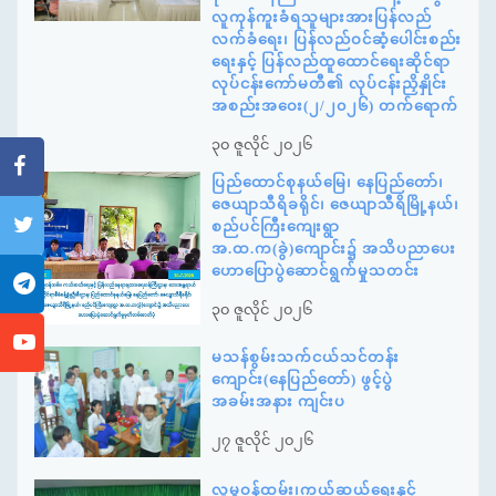
လူကုန်ကူးခံရသူများအားပြန်လည်
လက်ခံရေး၊ ပြန်လည်ဝင်ဆံ့ပေါင်းစည်း
ရေးနှင့် ပြန်လည်ထူထောင်ရေးဆိုင်ရာ
လုပ်ငန်းကော်မတီ၏ လုပ်ငန်းညှိနှိုင်း
အစည်းအဝေး(၂/၂၀၂၆) တက်ရောက်
၃၀ ဇူလိုင် ၂၀၂၆
ပြည်ထောင်စုနယ်မြေ၊ နေပြည်တော်၊
ဇေယျာသီရိခရိုင်၊ ဇေယျာသီရိမြို့နယ်၊
စည်ပင်ကြီးကျေးရွာ
အ.ထ.က(ခွဲ)ကျောင်း၌ အသိပညာပေး
ဟောပြောပွဲဆောင်ရွက်မှုသတင်း
၃၀ ဇူလိုင် ၂၀၂၆
မသန်စွမ်းသက်ငယ်သင်တန်း
ကျောင်း(နေပြည်တော်) ဖွင့်ပွဲ
အခမ်းအနား ကျင်းပ
၂၇ ဇူလိုင် ၂၀၂၆
လူမှုဝန်ထမ်း၊ကယ်ဆယ်ရေးနှင့်