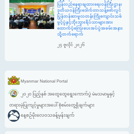
ပြန်လည်နေရာချထားရေးဝန်ကြီးဌာန၊
ဒုတိယဝန်ကြီးဒေါက်တာသန့်ဇော်လွင်
ပြွန်တန်ဆာမူလတန်းကြိုကျောင်းသစ်
ဖွင့်ပွဲနှင့်ဘိုးဘွားရိပ်သာများအား
ထောက်ပံ့ကြေးပေးအပ်ပွဲအခမ်းအနား
သို့တက်ရောက်
၂၄ ဇူလိုင် ၂၀၂၆
Myanmar National Portal
၂၀၂၀ ပြည့်နှစ် အထွေထွေရွေးကောက်ပွဲ မဲမသမာမှုနှင့်
တရားမဲ့ပြုကျင့်မှုများအပေါ် စုံစမ်းတွေ့ရှိချက်များ
နေ့စဉ်မိုးလေဝသခန့်မှန်းချက်