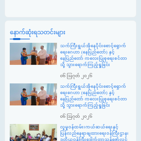
နောက်ဆုံးရသတင်းများ
သက်ကြီးရွယ်အိုနေပိုင်းစောင့်ရှောက်
ရေးဂေဟာ (နေပြည်တော်) နှင့်
နေပြည်တော် ကလေးပြုစုရေးစင်တာ
သို့ သွားရောက်ကြည့်ရှုခြင်း
၀၆ ဩဂုတ် ၂၀၂၆
သက်ကြီးရွယ်အိုနေပိုင်းစောင့်ရှောက်
ရေးဂေဟာ (နေပြည်တော်) နှင့်
နေပြည်တော် ကလေးပြုစုရေးစင်တာ
သို့ သွားရောက်ကြည့်ရှုခြင်း
၀၆ ဩဂုတ် ၂၀၂၆
လူမှုဝန်ထမ်း၊ကယ်ဆယ်ရေးနှင့်
ပြန်လည်နေရာချထားရေးဝန်ကြီးဌာန၊
ဒုတိယဝန်ကြီးဒေါက်တာသန့်ဇော်လွင်