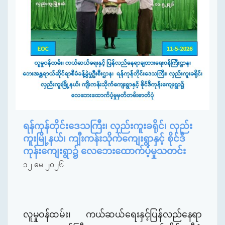
ရန်ကုန်တိုင်းဒေသကြီး၊ လှည်းကူးခရိုင်၊ လှည်း
ကူးမြို့နယ်၊ ကျီးကန်းသိုက်ကျေးရွာနှင့် စိုင်ဒီ
ကုန်းကျေးရွာ၌ လေဘေးထောက်ပံ့မှုသတင်း
၁၂ မေ ၂၀၂၆
လူမှုဝန်ထမ်း၊ ကယ်ဆယ်ရေးနှင့်ပြန်လည်နေရာ