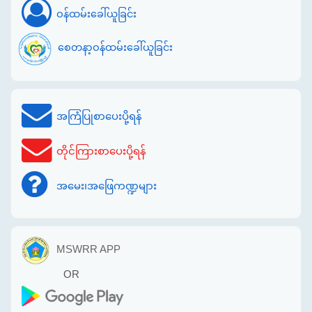
ဝန်ထမ်းခေါ်ယူခြင်း
စေတနာ့ဝန်ထမ်းခေါ်ယူခြင်း
အကြံပြုစာပေးပို့ရန်
တိုင်ကြားစာပေးပို့ရန်
အမေး၊အဖြေကဏ္ဍများ
MSWRR APP
OR