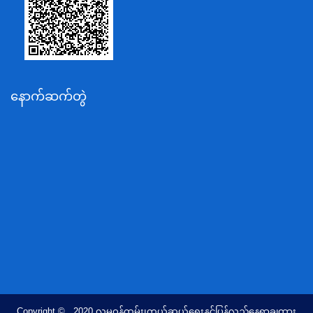
စိုက်ပျိုးရေး၊မွေးမြူရေးနှင့်ဆည်မြောင်းဝန်ကြီးဌာန
ပို့ဆောင်ရေးနှင့်ဆက်သွယ်ရေးဝန်ကြီးဌာန
သယံဇာတနှင့်ပတ်ဝန်းကျင်ထိန်းသိမ်းရေးဝန်ကြီးဌာန
လျှပ်စစ်နှင့်စွမ်းအင်ဝန်ကြီးဌာန
နောက်ဆက်တွဲ
အလုပ်သမား၊လူဝင်မှုကြီးကြပ်ရေးနှင့်ပြည်သူ့အင်အား
ဝန်ကြီးဌာန
စီးပွားရေးနှင့်ကူးသန်းရောင်းဝယ်ရေးဝန်ကြီးဌာန
ပညာရေးဝန်ကြီးဌာန
ကျန်းမာရေးနှင့်အားကစားဝန်ကြီးဌာန
ဆောက်လုပ်ရေးဝန်ကြီးဌာန
လူမူဝန်ထမ်း၊ကယ်ဆယ်ရေးနှင့်ပြန်လည်နေရာချထားရေး
ဝန်ကြီးဌာန
ဟိုတယ်နှင့်ခရီးသွားလာရေးဝန်ကြီးဌာန
တိုင်းရင်းသားလူမျိုးရေးရာဝန်ကြီးဌာန
Copyright © 2020 လူမူဝန်ထမ်း၊ကယ်ဆယ်ရေးနှင့်ပြန်လည်နေရာချထား