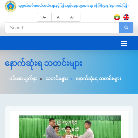
A-
A
A+
နောက်ဆုံးရ သတင်းများ
ပင်မစာမျက်နှာ
သတင်းများ
နောက်ဆုံးရ သတင်းများ