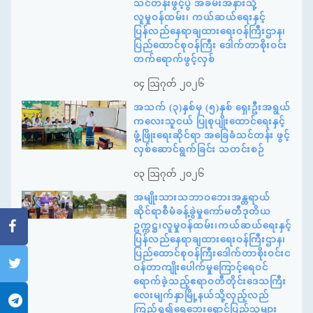
သင်တန်းဖွင့်ပွဲ အခမ်းအနားသို့
လူမှုဝန်ထမ်း၊ ကယ်ဆယ်ရေးနှင့်
ပြန်လည်နေရာချထားရေးဝန်ကြီးဌာန၊
ပြည်ထောင်စုဝန်ကြီး ဒေါက်တာစိုးဝင်း
တက်ရောက်ဖွင့်လှစ်
၀၄ ဩဂုတ် ၂၀၂၆
အသက် (၃)နှစ်မှ (၅)နှစ် ရှေးဦးအရွယ်
ကလေးသူငယ် ပြုစုပျိုးထောင်ရေးနှင့်
ဖွံ့ဖြိုးရေးဆိုင်ရာ အခြေခံသင်တန်း ဖွင့်
လှစ်ဆောင်ရွက်ခြင်း သတင်းစဉ်
၀၃ ဩဂုတ် ၂၀၂၆
အမျိုးသားသဘာဝဘေးအန္တရာယ်
ဆိုင်ရာစီမံခန့်ခွဲမှုကော်မတီဒုတိယ
ဥက္ကဋ္ဌ၊လူမှုဝန်ထမ်း၊ကယ်ဆယ်ရေးနှင့်
ပြန်လည်နေရာချထားရေးဝန်ကြီးဌာန၊
ပြည်ထောင်စုဝန်ကြီးဒေါက်တာစိုးဝင်းင
ဝန်တာကျိုးပေါက်မှုကြောင့်ရေဝင်
ရောက်ခဲ့သည့်ဧရာဝတီတိုင်းဒေသကြီး
လေးမျက်နှာမြို့နယ်သို့လှည့်လည်
ကြည့်ရှု၍ရေဘေးရှောင်ပြည်သူများ