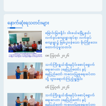
နောက်ဆုံးရသတင်းများ
မြောင်းမြခရိုင်၊ ဝါးခယ်မမြို့နယ်၊
လက်ခုပ်ကျေးရွာအုပ်စု၊ လက်ခုပ်
ကျေးရွာ၌ ဖြစ်ပွားခဲ့သော မိုးကြိုးဘေး
ထောက်ပံ့မှုသတင်း
၀၈ ဩဂုတ် ၂၀၂၆
သက်ကြီးရွယ်အိုနေပိုင်းစောင့်ရှောက်
ရေးဂေဟာ (နေပြည်တော်) နှင့်
နေပြည်တော် ကလေးပြုစုရေးစင်တာ
သို့ သွားရောက်ကြည့်ရှုခြင်း
၀၆ ဩဂုတ် ၂၀၂၆
သက်ကြီးရွယ်အိုနေပိုင်းစောင့်ရှောက်
ရေးဂေဟာ (နေပြည်တော်) နှင့်
နေပြည်တော် ကလေးပြုစုရေးစင်တာ