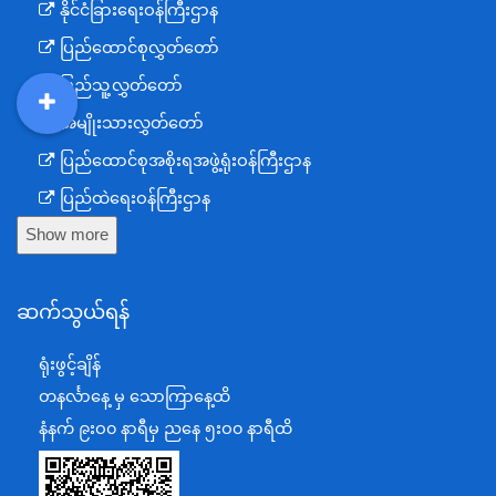
နိုင်ငံခြားရေးဝန်ကြီးဌာန
ပြည်ထောင်စုလွှတ်တော်
ပြည်သူ့လွှတ်တော်
အမျိုးသားလွှတ်တော်
DDM
MOS
DSW
DOR
ပြည်ထောင်စုအစိုးရအဖွဲ့ရုံးဝန်ကြီးဌာန
ပြည်ထဲရေးဝန်ကြီးဌာန
Show more
ကာကွယ်ရေးဝန်ကြီးဌာန
နယ်စပ်ရေးရာဝန်ကြီးဌာန
ဆက်သွယ်ရန်
စီမံကိန်း၊ဘဏ္ဍာရေးနှင့်စက်မှုဝန်ကြီးဌာန
ရင်းနှီးမြှုပ်နှံမှုနှင့် နိုင်ငံခြားစီးပွားဆက်သွယ်ရေးဝန်ကြီးဌာန
ရုံးဖွင့်ချိန်
အပြည်ပြည်ဆိုင်ရာပူးပေါင်းဆောင်ရွက်ရေးဝန်ကြီးဌာန
တနင်္လာနေ့ မှ သောကြာနေ့ထိ
ပြန်ကြားရေးဝန်ကြီးဌာန
နံနက် ၉းဝ၀ နာရီမှ ညနေ ၅းဝ၀ နာရီထိ
သာသနာရေးနှင့် ယဉ်ကျေးမှုဝန်ကြီးဌာန