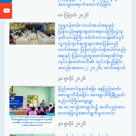
အားသွားရောက်ထောက်ပံ့ခြင်း
၀၁ ဩဂုတ် ၂၀၂၆
လူမှုဝန်ထမ်း၊ကယ်ဆယ်ရေးနှင့်
ပြန်လည်နေရာချထားရေးဝန်ကြီးဌာန
ဒုတိယဝန်ကြီး ဒေါက်တာသန့်ဇော်လွင်
လူကုန်ကူးခံရသူများအားပြန်လည်
လက်ခံရေး၊ ပြန်လည်ဝင်ဆံ့ပေါင်းစည်း
ရေးနှင့် ပြန်လည်ထူထောင်ရေးဆိုင်ရာ
လုပ်ငန်းကော်မတီ၏ လုပ်ငန်းညှိနှိုင်း
အစည်းအဝေး(၂/၂၀၂၆) တက်ရောက်
၃၀ ဇူလိုင် ၂၀၂၆
ပြည်ထောင်စုနယ်မြေ၊ နေပြည်တော်၊
ဇေယျာသီရိခရိုင်၊ ဇေယျာသီရိမြို့နယ်၊
စည်ပင်ကြီးကျေးရွာ
အ.ထ.က(ခွဲ)ကျောင်း၌ အသိပညာပေး
ဟောပြောပွဲဆောင်ရွက်မှုသတင်း
၃၀ ဇူလိုင် ၂၀၂၆