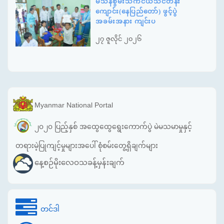
မသန်စွမ်းသက်ငယ်သင်တန်း
ကျောင်း(နေပြည်တော်) ဖွင့်ပွဲ
အခမ်းအနား ကျင်းပ
၂၇ ဇူလိုင် ၂၀၂၆
Myanmar National Portal
၂၀၂၀ ပြည့်နှစ် အထွေထွေရွေးကောက်ပွဲ မဲမသမာမှုနှင့်
တရားမဲ့ပြုကျင့်မှုများအပေါ် စုံစမ်းတွေ့ရှိချက်များ
နေ့စဉ်မိုးလေဝသခန့်မှန်းချက်
တင်ဒါ