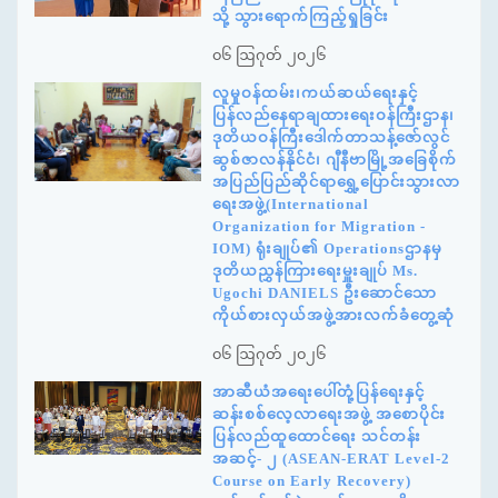
သို့ သွားရောက်ကြည့်ရှုခြင်း
၀၆ ဩဂုတ် ၂၀၂၆
လူမှုဝန်ထမ်း၊ကယ်ဆယ်ရေးနှင့်
ပြန်လည်နေရာချထားရေးဝန်ကြီးဌာန၊
ဒုတိယဝန်ကြီးဒေါက်တာသန့်ဇော်လွင်
ဆွစ်ဇာလန်နိုင်ငံ၊ ဂျီနီဗာမြို့အခြေစိုက်
အပြည်ပြည်ဆိုင်ရာရွှေ့ပြောင်းသွားလာ
ရေးအဖွဲ့(International
Organization for Migration -
IOM) ရုံးချုပ်၏ Operationsဌာနမှ
ဒုတိယညွှန်ကြားရေးမှူးချုပ် Ms.
Ugochi DANIELS ဦးဆောင်သော
ကိုယ်စားလှယ်အဖွဲ့အားလက်ခံတွေ့ဆုံ
၀၆ ဩဂုတ် ၂၀၂၆
အာဆီယံအရေးပေါ်တုံ့ပြန်ရေးနှင့်
ဆန်းစစ်လေ့လာရေးအဖွဲ့ အစောပိုင်း
ပြန်လည်ထူထောင်ရေး သင်တန်း
အဆင့်- ၂ (ASEAN-ERAT Level-2
Course on Early Recovery)