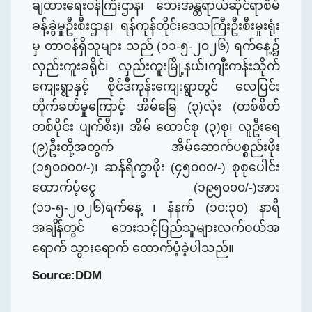
ချထားရေးဝန်ကြီးဌာန၊ ဘေးအန္တရာယ်ဆိုင်ရာ
စီမံ
ခန့်ခွဲမှုဦးစီးဌာန၊
ရန်ကုန်တိုင်းဒေသကြီးဦးစီးမှုးရုံး
မှ တာဝန်ရှိသူများ
သည် (၁၁-၅-၂၀၂၆) ရက်နေ့၌
လှည်းကူးခရိုင်၊ လှည်းကူးမြို့နယ်၊ကျီးကန်းသိုက်
ကျေးရွာနှင့် စိုင်ဒီကုန်းကျေးရွာတွင် လေပြင်း
တိုက်ခတ်မှုကြောင့် အိမ်ခြေ (၃)လုံး (တစ်
စိ
တ်
တစ်ပိုင်း
ပျက်စီး)၊ အိမ် ထောင်စု (၃)စု၊ လူဦးရေ
(၉)ဦးတို့အတွက် အိမ်ဆောက်ပစ္စည်းဖိုး
(၁၅၀၀၀၀/-)၊ ဆန်ရိက္ခာဖိုး (၄၅၀၀၀/-) စုစုပေါင်း
ထောက်ပံ့ငွေ (၁၉၅၀၀၀/-)အား
(၁၁-၅-၂၀၂၆)ရက်နေ့ ၊
နံနက် (၁၀:၃၀) နာရီ
အချိန်တွင် ဘေးသင့်ပြည်သူများလက်ဝယ်အ
ရောက် သွားရောက်
ထောက်ပံ့ခဲ့
ပါသည်။
Source:DDM