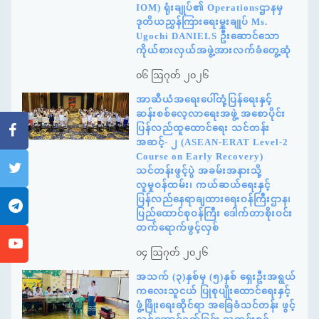
IOM) ရုံးချုပ်၏ Operationsဌာနမှ
ဒုတိယညွှန်ကြားရေးမှူးချုပ် Ms.
Ugochi DANIELS ဦးဆောင်သော
ကိုယ်စားလှယ်အဖွဲ့အားလက်ခံတွေ့ဆုံ
၀၆ ဩဂုတ် ၂၀၂၆
အာဆီယံအရေးပေါ်တုံ့ပြန်ရေးနှင့်
ဆန်းစစ်လေ့လာရေးအဖွဲ့ အစောပိုင်း
ပြန်လည်ထူထောင်ရေး သင်တန်း
အဆင့်- ၂ (ASEAN-ERAT Level-2
Course on Early Recovery)
သင်တန်းဖွင့်ပွဲ အခမ်းအနားသို့
လူမှုဝန်ထမ်း၊ ကယ်ဆယ်ရေးနှင့်
ပြန်လည်နေရာချထားရေးဝန်ကြီးဌာန၊
ပြည်ထောင်စုဝန်ကြီး ဒေါက်တာစိုးဝင်း
တက်ရောက်ဖွင့်လှစ်
၀၄ ဩဂုတ် ၂၀၂၆
အသက် (၃)နှစ်မှ (၅)နှစ် ရှေးဦးအရွယ်
ကလေးသူငယ် ပြုစုပျိုးထောင်ရေးနှင့်
ဖွံ့ဖြိုးရေးဆိုင်ရာ အခြေခံသင်တန်း ဖွင့်