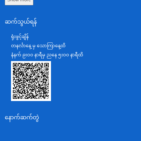
နယ်စပ်ရေးရာဝန်ကြီးဌာန
ဆက်သွယ်ရန်
စီမံကိန်း၊ဘဏ္ဍာရေးနှင့်စက်မှုဝန်ကြီးဌာန
ရင်းနှီးမြှုပ်နှံမှုနှင့် နိုင်ငံခြားစီးပွားဆက်သွယ်ရေးဝန်ကြီးဌာန
ရုံးဖွင့်ချိန်
အပြည်ပြည်ဆိုင်ရာပူးပေါင်းဆောင်ရွက်ရေးဝန်ကြီးဌာန
တနင်္လာနေ့ မှ သောကြာနေ့ထိ
ပြန်ကြားရေးဝန်ကြီးဌာန
နံနက် ၉းဝ၀ နာရီမှ ညနေ ၅းဝ၀ နာရီထိ
သာသနာရေးနှင့် ယဉ်ကျေးမှုဝန်ကြီးဌာန
စိုက်ပျိုးရေး၊မွေးမြူရေးနှင့်ဆည်မြောင်းဝန်ကြီးဌာန
ပို့ဆောင်ရေးနှင့်ဆက်သွယ်ရေးဝန်ကြီးဌာန
သယံဇာတနှင့်ပတ်ဝန်းကျင်ထိန်းသိမ်းရေးဝန်ကြီးဌာန
လျှပ်စစ်နှင့်စွမ်းအင်ဝန်ကြီးဌာန
နောက်ဆက်တွဲ
အလုပ်သမား၊လူဝင်မှုကြီးကြပ်ရေးနှင့်ပြည်သူ့အင်အား
ဝန်ကြီးဌာန
စီးပွားရေးနှင့်ကူးသန်းရောင်းဝယ်ရေးဝန်ကြီးဌာန