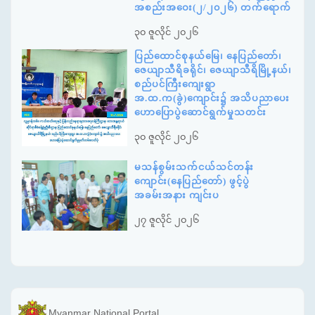
အစည်းအဝေး(၂/၂၀၂၆) တက်ရောက်
၃၀ ဇူလိုင် ၂၀၂၆
ပြည်ထောင်စုနယ်မြေ၊ နေပြည်တော်၊
ဇေယျာသီရိခရိုင်၊ ဇေယျာသီရိမြို့နယ်၊
စည်ပင်ကြီးကျေးရွာ
အ.ထ.က(ခွဲ)ကျောင်း၌ အသိပညာပေး
ဟောပြောပွဲဆောင်ရွက်မှုသတင်း
၃၀ ဇူလိုင် ၂၀၂၆
မသန်စွမ်းသက်ငယ်သင်တန်း
ကျောင်း(နေပြည်တော်) ဖွင့်ပွဲ
အခမ်းအနား ကျင်းပ
၂၇ ဇူလိုင် ၂၀၂၆
Myanmar National Portal