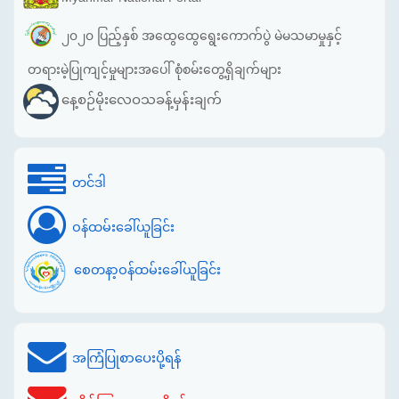
၂၀၂၀ ပြည့်နှစ် အထွေထွေရွေးကောက်ပွဲ မဲမသမာမှုနှင့်
တရားမဲ့ပြုကျင့်မှုများအပေါ် စုံစမ်းတွေ့ရှိချက်များ
နေ့စဉ်မိုးလေဝသခန့်မှန်းချက်
တင်ဒါ
ဝန်ထမ်းခေါ်ယူခြင်း
စေတနာ့ဝန်ထမ်းခေါ်ယူခြင်း
အကြံပြုစာပေးပို့ရန်