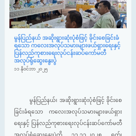
မွန်ပြည်နယ် အဆိုးရွားဆုံးပုံစံဖြင့် ခိုင်းစေခြင်းခံ
ရသော ကလေးအလုပ်သမားများဖယ်ရှားရေးနှင့်
ပြန်လည်ကုစားရေးလုပ်ငန်းဆပ်ကော်မတီ
အလုပ်ရုံဆွေးနွေးပွဲ
၁၁ နိုဝင်ဘာ ၂၀၂၅
မွန်ပြည်နယ်၊ အဆိုးရွားဆုံးပုံစံဖြင့် ခိုင်းစေ
ခြင်းခံရသော ကလေးအလုပ်သမားများဖယ်ရှား
ရေးနှင့် ပြန်လည်ကုစားရေးလုပ်ငန်းဆပ်ကော်မတီ
အလုပ်ရုံဆွေးနွေးပွဲကို ၁၁.၁၁.၂၀၂၅ ရက်၊