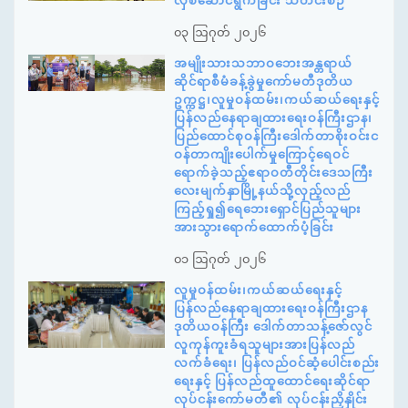
လှစ်ဆောင်ရွက်ခြင်း သတင်းစဉ်
၀၃ ဩဂုတ် ၂၀၂၆
အမျိုးသားသဘာဝဘေးအန္တရာယ်
ဆိုင်ရာစီမံခန့်ခွဲမှုကော်မတီဒုတိယ
ဥက္ကဋ္ဌ၊လူမှုဝန်ထမ်း၊ကယ်ဆယ်ရေးနှင့်
ပြန်လည်နေရာချထားရေးဝန်ကြီးဌာန၊
ပြည်ထောင်စုဝန်ကြီးဒေါက်တာစိုးဝင်းင
ဝန်တာကျိုးပေါက်မှုကြောင့်ရေဝင်
ရောက်ခဲ့သည့်ဧရာဝတီတိုင်းဒေသကြီး
လေးမျက်နှာမြို့နယ်သို့လှည့်လည်
ကြည့်ရှု၍ရေဘေးရှောင်ပြည်သူများ
အားသွားရောက်ထောက်ပံ့ခြင်း
၀၁ ဩဂုတ် ၂၀၂၆
လူမှုဝန်ထမ်း၊ကယ်ဆယ်ရေးနှင့်
ပြန်လည်နေရာချထားရေးဝန်ကြီးဌာန
ဒုတိယဝန်ကြီး ဒေါက်တာသန့်ဇော်လွင်
လူကုန်ကူးခံရသူများအားပြန်လည်
လက်ခံရေး၊ ပြန်လည်ဝင်ဆံ့ပေါင်းစည်း
ရေးနှင့် ပြန်လည်ထူထောင်ရေးဆိုင်ရာ
လုပ်ငန်းကော်မတီ၏ လုပ်ငန်းညှိနှိုင်း