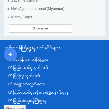
Save the Children
Help Age International (Myanmar)
Mercy Corps
Show more
အစိုးရဝန်ကြီးဌာန ဝက်ဆိုဒ်များ
နိုင်ငံခြားရေးဝန်ကြီးဌာန
DDM
MOS
DSW
DOR
ပြည်ထောင်စုလွှတ်တော်
ပြည်သူ့လွှတ်တော်
အမျိုးသားလွှတ်တော်
ပြည်ထောင်စုအစိုးရအဖွဲ့ရုံးဝန်ကြီးဌာန
ပြည်ထဲရေးဝန်ကြီးဌာန
Show more
ကာကွယ်ရေးဝန်ကြီးဌာန