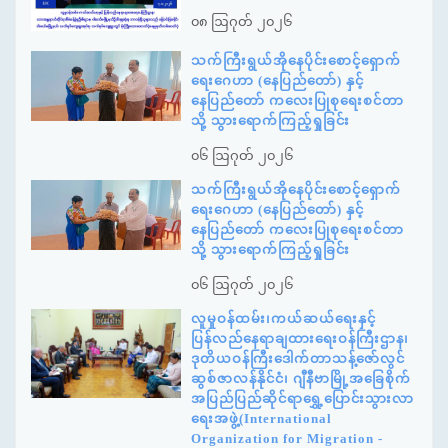
၀၈ ဩဂုတ် ၂၀၂၆
သက်ကြီးရွယ်အိုနေပိုင်းစောင့်ရှောက်
ရေးဂေဟာ (နေပြည်တော်) နှင့်
နေပြည်တော် ကလေးပြုစုရေးစင်တာ
သို့ သွားရောက်ကြည့်ရှုခြင်း
၀၆ ဩဂုတ် ၂၀၂၆
သက်ကြီးရွယ်အိုနေပိုင်းစောင့်ရှောက်
ရေးဂေဟာ (နေပြည်တော်) နှင့်
နေပြည်တော် ကလေးပြုစုရေးစင်တာ
သို့ သွားရောက်ကြည့်ရှုခြင်း
၀၆ ဩဂုတ် ၂၀၂၆
လူမှုဝန်ထမ်း၊ကယ်ဆယ်ရေးနှင့်
ပြန်လည်နေရာချထားရေးဝန်ကြီးဌာန၊
ဒုတိယဝန်ကြီးဒေါက်တာသန့်ဇော်လွင်
ဆွစ်ဇာလန်နိုင်ငံ၊ ဂျီနီဗာမြို့အခြေစိုက်
အပြည်ပြည်ဆိုင်ရာရွှေ့ပြောင်းသွားလာ
ရေးအဖွဲ့(International
Organization for Migration -