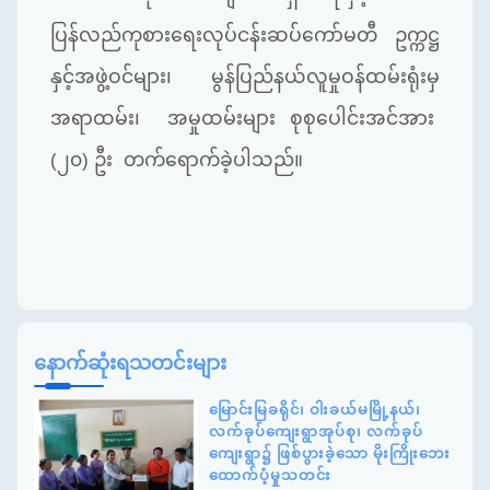
ပြန်လည်ကုစားရေးလုပ်ငန်းဆပ်ကော်မတီ ဥက္ကဋ္ဌ
နှင့်အဖွဲ့ဝင်များ၊ မွန်ပြည်နယ်လူမှုဝန်ထမ်းရုံးမှ
အရာထမ်း၊ အမှုထမ်းများ စုစုပေါင်းအင်အား
(၂၀) ဦး တက်ရောက်ခဲ့ပါသည်။
နောက်ဆုံးရသတင်းများ
မြောင်းမြခရိုင်၊ ဝါးခယ်မမြို့နယ်၊
လက်ခုပ်ကျေးရွာအုပ်စု၊ လက်ခုပ်
ကျေးရွာ၌ ဖြစ်ပွားခဲ့သော မိုးကြိုးဘေး
ထောက်ပံ့မှုသတင်း