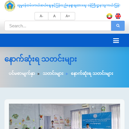
A-
A
A+
နောက်ဆုံးရ သတင်းများ
ပင်မစာမျက်နှာ
သတင်းများ
နောက်ဆုံးရ သတင်းများ