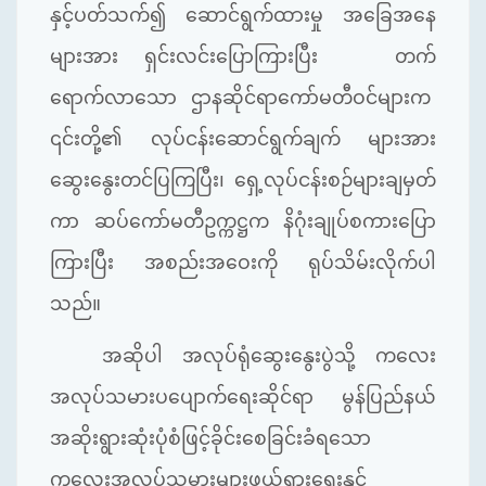
နှင့်ပတ်သက်၍ ဆောင်ရွက်ထားမှု အခြေအနေ
များအား ရှင်းလင်းပြောကြားပြီး တက်
ရောက်လာသော ဌာနဆိုင်ရာကော်မတီဝင်များက
၎င်းတို့၏ လုပ်ငန်းဆောင်ရွက်ချက် များအား
ဆွေးနွေးတင်ပြကြပြီး၊ ရှေ့လုပ်ငန်းစဉ်များချမှတ်
ကာ ဆပ်ကော်မတီဥက္ကဋ္ဌက နိဂုံးချုပ်စကားပြော
ကြားပြီး အစည်းအဝေးကို ရုပ်သိမ်းလိုက်ပါ
သည်။
အဆိုပါ အလုပ်ရုံဆွေးနွေးပွဲသို့ ကလေး
အလုပ်သမားပပျောက်ရေးဆိုင်ရာ မွန်ပြည်နယ်
အဆိုးရွားဆုံးပုံစံဖြင့်ခိုင်းစေခြင်းခံရသော
ကလေးအလုပ်သမားများဖယ်ရှားရေးနှင့်