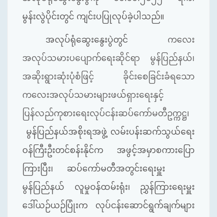
မွန်းလွဲပိုင်းတွင် ကျင်းပပြုလုပ်ခဲ့ပါသည်။
အလုပ်ရုံဆွေးနွေးပွဲတွင်
ကလေး
အလုပ်သမားပပျောက်ရေးဆိုင်ရာ မွန်ပြည်နယ်၊
အဆိုးရွားဆုံးပုံစံဖြင့် ခိုင်းစေခြင်းခံရသော
ကလေးအလုပ်သမားများဖယ်ရှားရေးနှင့်
ပြန်လည်ကုစားရေးလုပ်ငန်းဆပ်ကော်မတီဥက္ကဋ္ဌ၊
မွန်ပြည်နယ်အစိုးရအဖွဲ့ လမ်းပန်းဆက်သွယ်ရေး
ဝန်ကြီးဦးတင်စန်းနိုင်က အဖွင့်အမှာစကားပြော
ကြားပြီး၊ ဆပ်ကော်မတီအတွင်းရေးမှူး
မွန်ပြည်နယ် လူမှုဝန်ထမ်းရုံး၊ ညွှန်ကြားရေးမှူး
ဒေါ်ယဉ်ယဉ်ပြုံးက လုပ်ငန်းဆောင်ရွက်ချက်များ