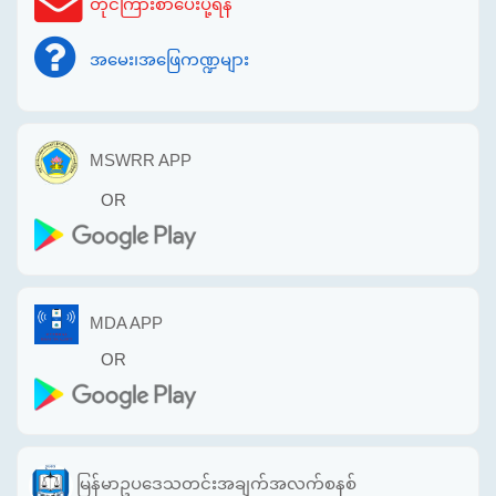
တိုင်ကြားစာပေးပို့ရန်
အမေး၊အဖြေကဏ္ဍများ
MSWRR APP
OR
MDA APP
OR
မြန်မာဥပဒေသတင်းအချက်အလက်စနစ်