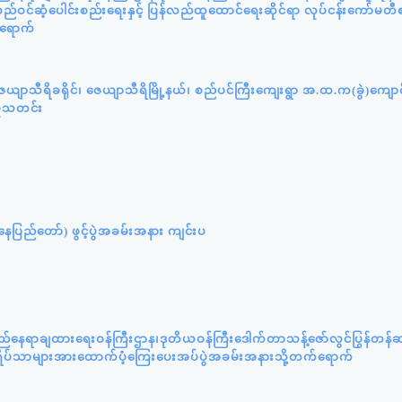
ဝင်ဆံ့ပေါင်းစည်းရေးနှင့် ပြန်လည်ထူထောင်ရေးဆိုင်ရာ လုပ်ငန်းကော်မတီ
်ရောက်
ယျာသီရိခရိုင်၊ ဇေယျာသီရိမြို့နယ်၊ စည်ပင်ကြီးကျေးရွာ အ.ထ.က(ခွဲ)ကျော
ှုသတင်း
ပြည်တော်) ဖွင့်ပွဲအခမ်းအနား ကျင်းပ
ည်နေရာချထားရေးဝန်ကြီးဌာန၊ဒုတိယဝန်ကြီးဒေါက်တာသန့်ဇော်လွင်ပြွန်တန
းဘွားရိပ်သာများအားထောက်ပံ့ကြေးပေးအပ်ပွဲအခမ်းအနားသို့တက်ရောက်