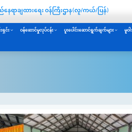
းရှင်း
ဝန်ဆောင်မှုလုပ်ငန်း
ပူးပေါင်းဆောင်ရွက်ချက်များ
မူဝါ