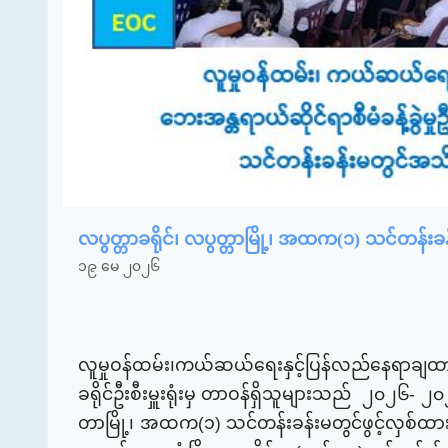
လပွတ္တာခရိုင်၊ လပွတ္တာမြို့၊ အထက(၁) သင်တန
၁၉ မေ ၂၀၂၆
လူမှုဝန်ထမ်း၊ကယ်ဆယ်ရေးနှင့်ပြန်လည်နေရာချထားရေး
ခရိုင်ဦးစီးမှူးရုံးမှ တာဝန်ရှိသူများသည်
၂
၀၂၆- ၂၀
တာမြို့၊ အထက(၁) သင်တန်းခန်းမ
တွင်ဖွင့်လှစ်ထာ