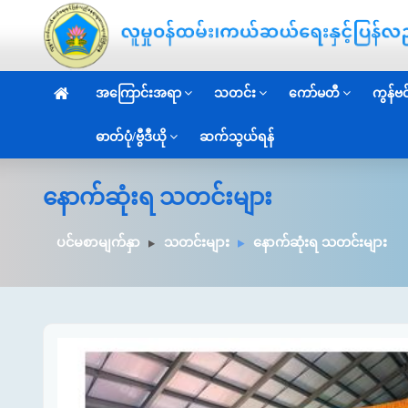
အကြောင်းအရာ
သတင်း
ကော်မတီ
ကွန်ဗင်
ဓာတ်ပုံ/ဗွီဒီယို
ဆက်သွယ်ရန်
နောက်ဆုံးရ သတင်းများ
ပင်မစာမျက်နှာ
သတင်းများ
နောက်ဆုံးရ သတင်းများ