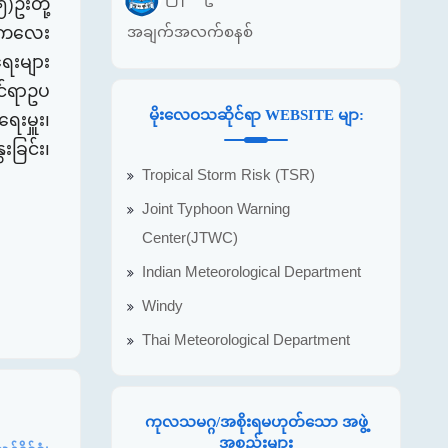
၅)ဦး
တို့
အချက်အလက်စနစ်
ယ်က​လေး
ေးများ
ုင်ရာဥပ​
မိုးလေဝသဆိုင်ရာ WEBSITE မျာ:
ရေးမှူး​၊
ခြင်း၊
Tropical Storm Risk (TSR)
Joint Typhoon Warning
Center(JTWC)
Indian Meteorological Department
Windy
Thai Meteorological Department
ကုလသမဂ္ဂ/အစိုးရမဟုတ်သော အဖွဲ့
အစည်းများ