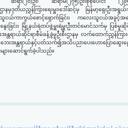
သင်တန်း၌ ဆရာ(၂၀)ဦး၊ ဆရာမ(၂၇၅)ဦး၊စုစုပေါင်း
(၂၉
မှဒုတိယညွှန်ကြား​ရေးမှူး​၊ဒေါ်ဆင့်မှ
မြန်မာ့​ရှေးဦးအရွ
ူငယ်ကာကွယ်​စောင့်​ရှောက်ခြင်း၊
က​လေးသူငယ်အခွင့်အ​ရ
နွေးခြင်း၊ မြို့နယ်ရဲတပ်ဖွဲ့မှူးရဲမှူးဦးတင်​မောင်သက်မှ
ပြစ်မှုဆိ
္တရာယ်ဆိုင်ရာစီမံခန့်ခွဲမှုဦးစီးဌာနမှ လက်​ထောက်
ညွှန်ကြား​
​ဘေးအန္တရာယ်နှင့်ပတ်သက်၍​အသိပညာ​ပေး​ဟော​ပြော​ဆွေး​နွေး
းများ
ဆောင်ရွက်ခဲ့
ပါသည်။