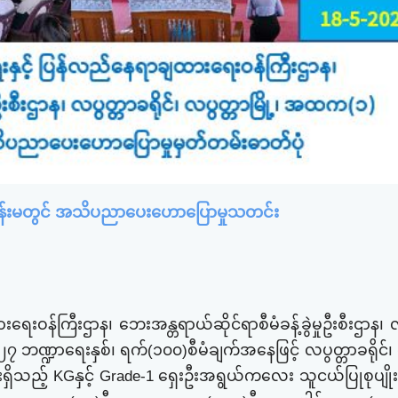
်းခန်းမတွင် အသိပညာပေးဟောပြောမှုသတင်း
ဝန်ကြီးဌာန၊ ဘေးအန္တရာယ်ဆိုင်ရာစီမံခန့်ခွဲမှုဦးစီးဌာန၊
လ
၂၇
ဘဏ္ဍာ
​ရေး
နှစ်၊ ရက်(၁၀၀)စီမံချက်အ​နေဖြင့် လပွတ္တာခရိုင်
းရှိသည့်
KG
နှင့်
Grade-1
​ရှေးဦးအရွယ်က​လေး သူငယ်ပြုစုပျိုး