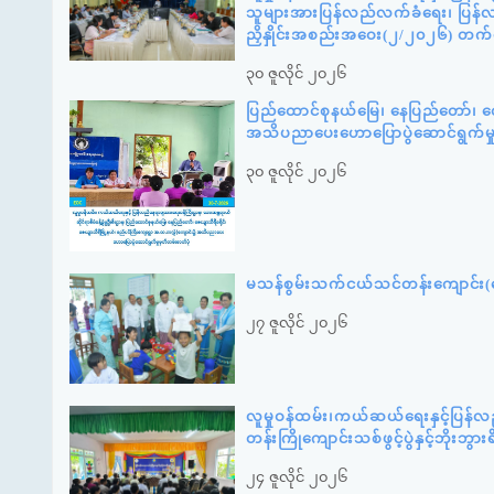
သူများအားပြန်လည်လက်ခံရေး၊ ပြန်လည်
ညှိနှိုင်းအစည်းအဝေး(၂/၂၀၂၆) တက
၃၀ ဇူလိုင် ၂၀၂၆
ပြည်ထောင်စုနယ်မြေ၊ နေပြည်တော်၊ ဇေ
အသိပညာပေးဟောပြောပွဲဆောင်ရွက်မ
၃၀ ဇူလိုင် ၂၀၂၆
မသန်စွမ်းသက်ငယ်သင်တန်းကျောင်း(နေ
၂၇ ဇူလိုင် ၂၀၂၆
လူမှုဝန်ထမ်း၊ကယ်ဆယ်ရေးနှင့်ပြန်လ
တန်းကြိုကျောင်းသစ်ဖွင့်ပွဲနှင့်ဘို
၂၄ ဇူလိုင် ၂၀၂၆