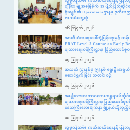
လူမှုဝန်ထမ်း၊ကယ်ဆယ်ရေးနှင့်ပြန်လည
ဂျီနီဗာမြို့အခြေစိုက် အပြည်ပြည်ဆို
ရုံးချုပ်၏ Operationsဌာနမှ ဒုတိယည
လက်ခံတွေ့ဆုံ
၀၆ ဩဂုတ် ၂၀၂၆
အာဆီယံအရေးပေါ်တုံ့ပြန်ရေးနှင့် ဆ
ERAT Level-2 Course on Early Reco
ချထားရေးဝန်ကြီးဌာန၊ ပြည်ထောင်စုဝန
၀၄ ဩဂုတ် ၂၀၂၆
အသက် (၃)နှစ်မှ (၅)နှစ် ရှေးဦးအရွယ် က
ဆောင်ရွက်ခြင်း သတင်းစဉ်
၀၃ ဩဂုတ် ၂၀၂၆
အမျိုးသားသဘာဝဘေးအန္တရာယ်ဆိုင်ရာစ
ချထားရေးဝန်ကြီးဌာန၊ပြည်ထောင်စုဝန်
ဒေသကြီးလေးမျက်နှာမြို့နယ်သို့လှည
၀၁ ဩဂုတ် ၂၀၂၆
လူမှုဝန်ထမ်း၊ကယ်ဆယ်ရေးနှင့်ပြန်လ