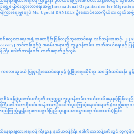
်နေရာချထားရေးဝန်ကြီးဌာန၊ ဒုတိယဝန်ကြီးဒေါက်တာသန့်ဇော်လွင် ဆွစ်ဇာလန်
င်ရာရွှေ့ပြောင်းသွားလာရေးအဖွဲ့(International Organization for Migratio
ွှန်ကြားရေးမှူးချုပ် Ms. Ugochi DANIELS ဦးဆောင်သောကိုယ်စားလှယ်အဖွဲ
န်းစစ်လေ့လာရေးအဖွဲ့ အစောပိုင်းပြန်လည်ထူထောင်ရေး သင်တန်းအဆင့်- ၂ (
very) သင်တန်းဖွင့်ပွဲ အခမ်းအနားသို့ လူမှုဝန်ထမ်း၊ ကယ်ဆယ်ရေးနှင့် ပ
်ကြီး ဒေါက်တာစိုးဝင်း တက်ရောက်ဖွင့်လှစ်
လေးသူငယ် ပြုစုပျိုးထောင်ရေးနှင့် ဖွံ့ဖြိုးရေးဆိုင်ရာ အခြေခံသင်တန်း ဖွင့
ီမံခန့်ခွဲမှုကော်မတီဒုတိယဥက္ကဋ္ဌ၊လူမှုဝန်ထမ်း၊ကယ်ဆယ်ရေးနှင့်ပြန်လည
ကြီးဒေါက်တာစိုးဝင်းငဝန်တာကျိုးပေါက်မှုကြောင့်ရေဝင်ရောက်ခဲ့သည့်ဧရာဝတ
့်လည်ကြည့်ရှု၍ရေဘေးရှောင်ပြည်သူများအားသွားရောက်ထောက်ပံ့ခြင်း
ည်နေရာချထားရေးဝန်ကြီးဌာန ဒုတိယဝန်ကြီး ဒေါက်တာသန့်ဇော်လွင် လူကုန်က