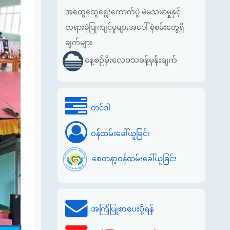
အထွေထွေရွေးကောက်ပွဲ မဲမသမာမှုနှင့်
တရားမဲ့ပြုကျင့်မှုများအပေါ် စုံစမ်းတွေ့ရှိ
ချက်များ
နေ့စဉ်မိုးလေဝသခန့်မှန်းချက်
တင်ဒါ
ဝန်ထမ်းခေါ်ယူခြင်း
စေတနာ့ဝန်ထမ်းခေါ်ယူခြင်း
အကြံပြုစာပေးပို့ရန်