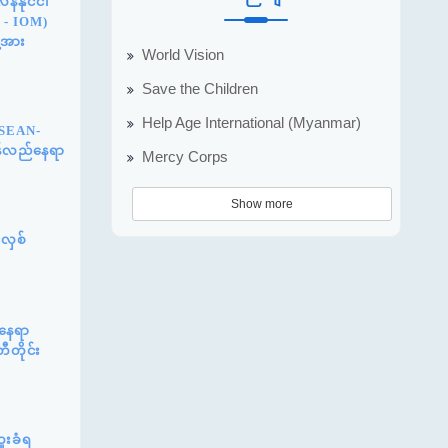
နိုင်ငံ၊
n - IOM)
့အား
World Vision
Save the Children
Help Age International (Myanmar)
ASEAN-
ြန်လည်နေရာ
Mercy Corps
Show more
်လှစ်
်နေရာ
ီတိုင်း
ူးခံရ