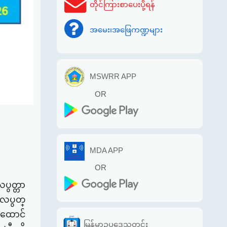
တိုင်ကြားစာပေးပို့ရန်
အမေး၊အဖြေကဏ္ဍများ
MSWRR APP
OR
MDA APP
OR
ပွတ္တာ
၊ လပွတ္
​ထောင်​
မြန်မာဥပဒေသတင်း