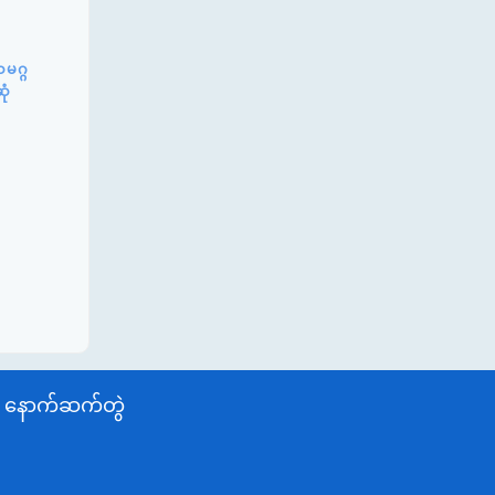
မဂ္ဂ
ုံ
နောက်ဆက်တွဲ