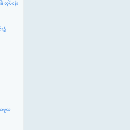
၏ လုပ်ငန်း
င်း၌
်ဆာမူလ