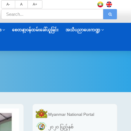
A-
A
A+
ဒ
စေတနာ့ဝန်ထမ်းခေါ်ယူခြင်း
အသိပညာပေးကဏ္ဍ
Myanmar National Portal
၂၀၂၀ ပြည့်နှစ်