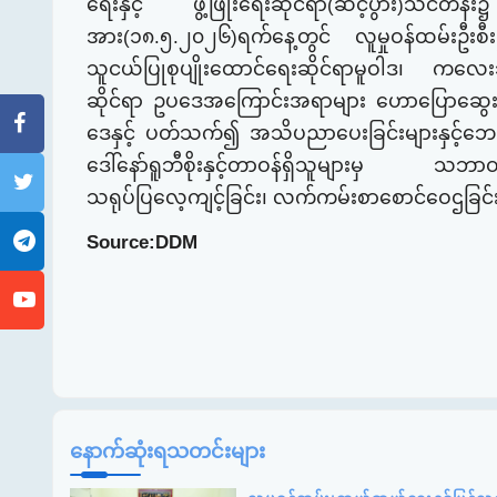
ရေးနှင့်
ဖွံ့ဖြိုး​ရေးဆိုင်ရာ(ဆင့်ပွား)
အား(၁၈.၅.၂၀၂၆)ရက်နေ့တွင် လူမှုဝန်ထမ်းဦးစီးဌာန
သူငယ်ပြုစုပျိုး​ထောင်​ရေးဆိုင်ရာမူဝါဒ၊
က​လေးသ
ဆိုင်ရာ
ဥပ​ဒေအ​ကြောင်းအရာများ
​ဟော​ပြော​ဆွေး​
ဒေနှင့်
ပတ်
သက်၍ အသိပညာ​ပေးခြင်းများနှင့်​ဘေးအန
ဒေါ်​နော်ရူဘီစိုးနှင့်တာဝန်ရှိသူများမှ သဘာဝ
သရုပ်ပြလေ့ကျင့်ခြင်း၊ လက်ကမ်းစာ​စောင်​ဝေဌခြင်
Source:DDM
နောက်ဆုံးရသတင်းများ