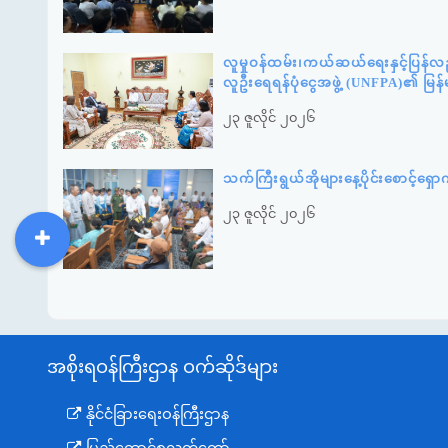
လူမှုဝန်ထမ်း၊ကယ်ဆယ်ရေးနှင့်ပြန်လ
လူဦးရေရန်ပုံငွေအဖွဲ့ (UNFPA)၏ မြန
၂၃ ဇူလိုင် ၂၀၂၆
သက်ကြီးရွယ်အိုများနေ့ပိုင်းစောင့်ရ
၂၃ ဇူလိုင် ၂၀၂၆
DDM
MOS
DSW
DOR
အစိုးရဝန်ကြီးဌာန ဝက်ဆိုဒ်များ
နိုင်ငံခြားရေးဝန်ကြီးဌာန