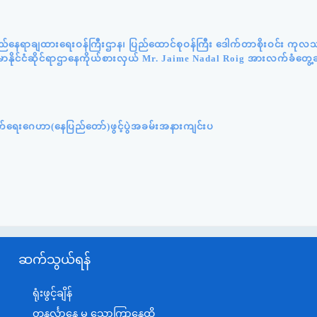
ည်နေရာချထားရေးဝန်ကြီးဌာန၊ ပြည်ထောင်စုဝန်ကြီး ဒေါက်တာစိုးဝင်း ကုလသ
်မာနိုင်ငံဆိုင်ရာဌာနေကိုယ်စားလှယ် Mr. Jaime Nadal Roig အားလက်ခံတွေ့ဆ
ှောက်ရေးဂေဟာ(နေပြည်တော်)ဖွင့်ပွဲအခမ်းအနားကျင်းပ
ဆက်သွယ်ရန်
ရုံးဖွင့်ချိန်
တနင်္လာနေ့ မှ သောကြာနေ့ထိ