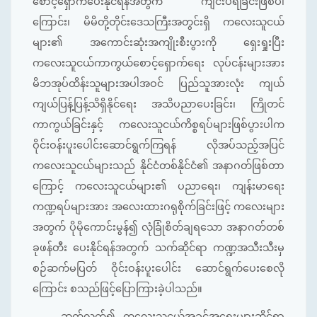
စောင့်ရှောက်ပေးနိုင်ရန်အတွက် ကျင်းပရခြင်းဖြစ်ပါ
ကြောင်း၊ မိမိတို့တိုင်းဒေသကြီးအတွင်းရှိ ကလေးသူငယ်
များ၏ အကောင်းဆုံးအကျိုးစီးပွားကို ရှေးရှုးပြီး
ကလေးသူငယ်ကာကွယ်စောင့်ရှောက်ရေး လုပ်ငန်းများအား
မိဘအုပ်ထိန်းသူများအပါအဝင် ပြည်သူအားလုံး ကျယ်
ကျယ်ပြန့်ပြန့်သိရှိနိုင်ရေး အသိပညာပေးခြင်း၊ ကြိုတင်
ကာကွယ်ခြင်းနှင့် ကလေးသူငယ်ကိစ္စရပ်များဖြစ်ပွားပါက
ဝိုင်းဝန်းပူးပေါင်းဆောင်ရွက်ကြရန် လိုအပ်သည့်အပြင်
ကလေးသူငယ်များသည် နိုင်ငံတစ်နိုင်ငံ၏ အနာဂတ်ဖြစ်တာ
ကြောင့် ကလေးသူငယ်များ၏ ပညာရေး၊ ကျန်းမာရေး
ကဏ္ဍရပ်များအား အလေးထားဂရုစိုက်ခြင်းဖြင့် ကလေးများ
အတွက် ပိုမိုကောင်းမွန်၍ လုံခြုံစိတ်ချရသော အနာဂတ်တစ်
ခုဖန်တီး‌ ပေးနိုင်ရန်အတွက် သက်ဆိုင်ရာ ကဏ္ဍအသီးသီးမှ
စဉ်ဆက်မပြတ် ဝိုင်းဝန်းပူးပေါင်း ဆောင်ရွက်ပေးစေလို
ကြောင်း စသည်ဖြင့်ပြောကြားခဲ့ပါသည်။
ဆက်လက်၍ ကလေးသူငယ်အခွင့်အရေးများဆိုင်ရာ