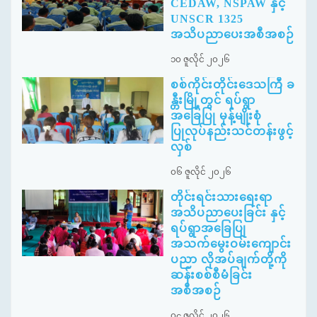
CEDAW, NSPAW နှင့်
UNSCR 1325
အသိပညာပေးအစီအစဉ်
၁၀ ဇူလိုင် ၂၀၂၆
စစ်ကိုင်းတိုင်းဒေသကြီ ခ
န္တီးမြို့တွင် ရပ်ရွာ
အခြေပြု မုန့်မျိုးစုံ
ပြုလုပ်နည်းသင်တန်းဖွင့်
လှစ်
၀၆ ဇူလိုင် ၂၀၂၆
တိုင်းရင်းသားရေးရာ
အသိပညာပေးခြင်း နှင့်
ရပ်ရွာအခြေပြု
အသက်မွေးဝမ်းကျောင်း
ပညာ လိုအပ်ချက်တို့ကို
ဆန်းစစ်စီမံခြင်း
အစီအစဉ်
၀၄ ဇူလိုင် ၂၀၂၆