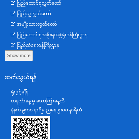
ပြည်ထောင်စုလွှတ်တော်
ပြည်သူ့လွှတ်တော်
အမျိုးသားလွှတ်တော်
ပြည်ထောင်စုအစိုးရအဖွဲ့ရုံးဝန်ကြီးဌာန
ပြည်ထဲရေးဝန်ကြီးဌာန
Show more
ကာကွယ်ရေးဝန်ကြီးဌာန
နယ်စပ်ရေးရာဝန်ကြီးဌာန
ဆက်သွယ်ရန်
စီမံကိန်း၊ဘဏ္ဍာရေးနှင့်စက်မှုဝန်ကြီးဌာန
ရင်းနှီးမြှုပ်နှံမှုနှင့် နိုင်ငံခြားစီးပွားဆက်သွယ်ရေးဝန်ကြီးဌာန
ရုံးဖွင့်ချိန်
အပြည်ပြည်ဆိုင်ရာပူးပေါင်းဆောင်ရွက်ရေးဝန်ကြီးဌာန
တနင်္လာနေ့ မှ သောကြာနေ့ထိ
ပြန်ကြားရေးဝန်ကြီးဌာန
နံနက် ၉းဝ၀ နာရီမှ ညနေ ၅းဝ၀ နာရီထိ
သာသနာရေးနှင့် ယဉ်ကျေးမှုဝန်ကြီးဌာန
စိုက်ပျိုးရေး၊မွေးမြူရေးနှင့်ဆည်မြောင်းဝန်ကြီးဌာန