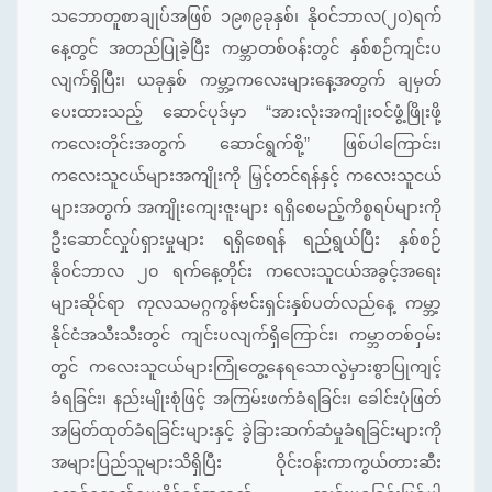
သဘောတူစာချုပ်အဖြစ် ၁၉၈၉ခုနှစ်၊ နိုဝင်ဘာလ(၂၀)ရက်
နေ့တွင် အတည်ပြုခဲ့ပြီး ကမ္ဘာတစ်ဝန်းတွင် နှစ်စဉ်ကျင်းပ
လျက်ရှိပြီး၊ ယခုနှစ် ကမ္ဘာ့ကလေးများနေ့အတွက် ချမှတ်
ပေးထားသည့် ဆောင်ပုဒ်မှာ “အားလုံးအကျုံးဝင်ဖွံ့ဖြိုးဖို့
ကလေးတိုင်းအတွက် ဆောင်ရွက်စို့” ဖြစ်ပါကြောင်း၊
ကလေးသူငယ်များအကျိုးကို မြှင့်တင်ရန်နှင့် ကလေးသူငယ်
များအတွက် အကျိုးကျေးဇူးများ ရရှိစေမည့်ကိစ္စရပ်များကို
ဦးဆောင်လှုပ်ရှားမှုများ ရရှိစေရန် ရည်ရွယ်ပြီး နှစ်စဉ်
နိုဝင်ဘာလ ၂၀ ရက်နေ့တိုင်း ကလေးသူငယ်အခွင့်အရေး
များဆိုင်ရာ ကုလသမဂ္ဂကွန်ဗင်းရှင်းနှစ်ပတ်လည်နေ့ ကမ္ဘာ့
နိုင်ငံအသီးသီးတွင် ကျင်းပလျက်ရှိကြောင်း၊ ကမ္ဘာတစ်ဝှမ်း
တွင် ကလေးသူငယ်များကြုံတွေ့နေရသောလွဲမှားစွာပြုကျင့်
ခံရခြင်း၊ နည်းမျိုးစုံဖြင့် အကြမ်းဖက်ခံရခြင်း၊ ခေါင်းပုံဖြတ်
အမြတ်ထုတ်ခံရခြင်းများနှင့် ခွဲခြားဆက်ဆံမှုခံရခြင်းများကို
အများပြည်သူများသိရှိပြီး ဝိုင်းဝန်းကာကွယ်တားဆီး