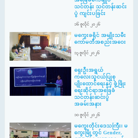
သင်တန်း သင်တန်းဆင်း
ပွဲ ကျင်းပခြင်း
၁၆ ဇူလိုင် ၂၀၂၆
မကွေးခရိုင် အမျိုးသမီး
ကော်မတီအစည်းအဝေး
၁၃ ဇူလိုင် ၂၀၂၆
ရှေးဦးအရွယ်
ကလေးသူငယ်ပြုစု
ပျိုးထောင်ရေးနှင့် ဖွံ့ဖြိုး
ရေးဆိုင်ရာအခြေခံ
သင်တန်းဆင်းပွဲ
အခမ်းအနား
၁၀ ဇူလိုင် ၂၀၂၆
မကွေးတိုင်းဒေသကြီး၊ မ
ကွေးမြို့တွင် Gender,