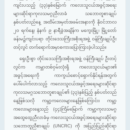
ကျင်းပသည့် (၃၃)နှစ်မြောက် ကလေးသူငယ်အခွင့်အရေး
များဆိုင်ရာကုလသမဂ္ဂညီလာခံ သဘောတူစာချုပ်
နှစ်ပတ်လည်နေ့ အထိမ်းအမှတ်အခမ်းအနားကို နိုဝင်ဘာလ
၂ဝ ရက်နေ့၊ နံနက် ၉ နာရီခွဲအချိန်က မကွေးမြို့၊ မြို့တော်
ခန်းမ၌ကျင်းပရာ တိုင်းဒေသကြီးအစိုးရအဖွဲ့ ဝန်ကြီးချုပ်ဦး
တင့်လွင် တက်ရောက်အမှာစကားပြောကြားခဲ့ပါသည်။
ရှေးဦးစွာ တိုင်းဒေသကြီးအစိုးရအဖွဲ့ ဝန်ကြီးချုပ် ဦးတင့်
လွင်က ကမ္ဘာတစ်ဝှမ်းလုံးရှိ ကလေးသူငယ်များ၏
အခွင့်အရေးကို ကာကွယ်စောင့်ရှောက်နိုင်ရန်အတွက်
ပေါ်ပေါက်လာသည့် ကလေးသူငယ်အခွင့်အရေးများဆိုင်ရာ
ကုလသမဂ္ဂသဘောတူစာချုပ်၏ (၃၃)နှစ်ပြည့် နှစ်ပတ်လည်
နေ့ဖြစ်သလို ကမ္ဘာ့ကလေးများနေ့ဖြစ်‌ကြောင်း၊ ကမ္ဘာ့
ကလေးများနေ့သည် (၄၄)ကြိမ်မြောက် ကမ္ဘာ့ကုလသမဂ္ဂ
အထွေထွေညီလာခံမှ ကလေးသူငယ်အခွင့်အရေးများဆိုင်ရာ
သဘောတူညီစာချုပ် (UNCRC) ကို အပြည်ပြည်ဆိုင်ရာ