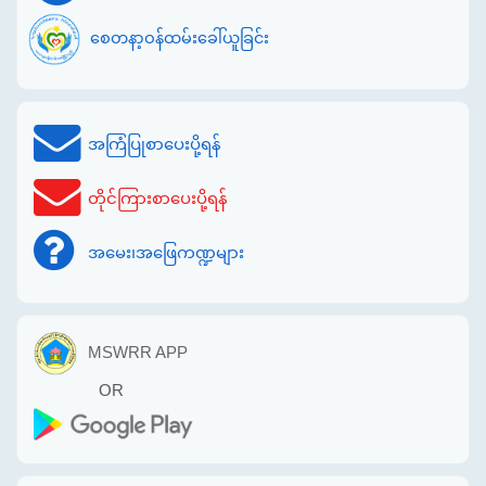
စေတနာ့ဝန်ထမ်းခေါ်ယူခြင်း
အကြံပြုစာပေးပို့ရန်
တိုင်ကြားစာပေးပို့ရန်
အမေး၊အဖြေကဏ္ဍများ
MSWRR APP
OR