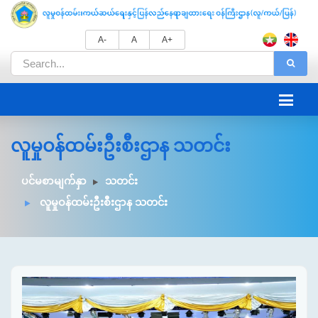
A-
A
A+
လူမှုဝန်ထမ်းဦးစီးဌာန သတင်း
ပင်မစာမျက်နှာ
သတင်း
လူမှုဝန်ထမ်းဦးစီးဌာန သတင်း