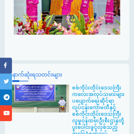
နောက်ဆုံးရသတင်းများ
စစ်ကိုင်းတိုင်းဒေသကြီး
ကလေးအလုပ်သမားများ
ပပျောက်ရေးဆိုင်ရာ
လုပ်ငန်းကော်မတီနှင့်
စစ်ကိုင်းတိုင်းဒေသကြီး
လူမှုဝန်ထမ်းဦးစီးဌာနတို့
ပူးပေါင်းဖွင့်လှစ်သည့်
အခြေခံစက်ချုပ်