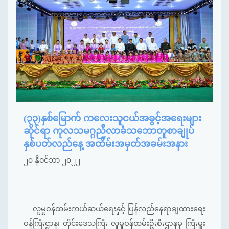
(၃၃)နှစ်မြောက် ကလေးသူငယ်အခွင့်အရေးများ
ဆိုင်ရာ ကုလသမဂ္ဂညီလာခံသဘောတူစာချုပ်
နှစ်ပတ်လည်နေ့ အထိမ်းအမှတ်အခမ်းအနား
၂၀ နိုဝင်ဘာ ၂၀၂၂
လူမှုဝန်ထမ်းကယ်ဆယ်ရေးနှင့် ပြန်လည်နေရာချထားရေး
ဝန်ကြီးဌာန၊ တိုင်းဒေသကြီး လူမှုဝန်ထမ်းဦးစီးဌာနမှ ကြီးမှူး