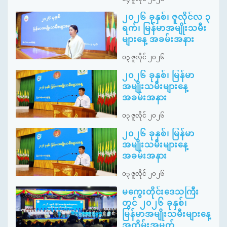
၂၀၂၆ ခုနှစ်၊ ဇူလိုင်လ ၃
ရက်၊ မြန်မာအမျိုးသမီး
များနေ့ အခမ်းအနား
၀၃ ဇူလိုင် ၂၀၂၆
၂၀၂၆ ခုနှစ်၊ မြန်မာ
အမျိုးသမီးများနေ့
အခမ်းအနား
၀၃ ဇူလိုင် ၂၀၂၆
၂၀၂၆ ခုနှစ်၊ မြန်မာ
အမျိုးသမီးများနေ့
အခမ်းအနား
၀၃ ဇူလိုင် ၂၀၂၆
မကွေးတိုင်းဒေသကြီး
တွင် ၂၀၂၆ ခုနှစ်၊
မြန်မာအမျိုးသမီးများနေ့
အထိမ်းအမှတ်