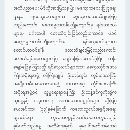
အသိပညာပေး ဗီဒီယိုအားပြသခဲ့ပြီး၊ မကွေးကလေးပြုစု‌ရေး
ဌာနမှ ရင်သွေးငယ်များက ဗွေးတုတ်တေးသီချင်းဖြင့်
လည်းကောင်း၊ မကွေးမူလတန်းကြိုကျောင်းမှ ရင်းသွးငယ်
များမှ မင်္ဂလာပါ တေးသီချင်းဖြင့်လည်းကောင်း၊ မိခင်
မေတ္တာမူလတန်းကြိုကျောင်းမှ ရင်သွေးငယ်များက
တောင်ယာဝင်ချိန် တေးသီချင်းဖြင့်လည်းကောင်း
တေးသီချင်းအကများဖြင့် ဖျော်ဖြေတင်ဆက်ခဲ့ပြီး၊ ကပြ
ဖျော်ဖြေခဲ့ကြသည့် ရင်သွေးငယ်များအား မကွေးတိုင်းဒေသ
ကြီးအစိုးရအဖွဲ့ ဝန်ကြီးချုပ် ဦးတင့်လွင်၊ တိုင်းဒေသကြီး
အမျိုးသမီးအားကစားအဖွဲ့ နာယကနှင့် တိုင်းဒေသကြီး
အစိုးရအဖွဲ့ဝင် လူမှုရေးရာဝန်ကြီး ဦးသန့်ဇင်ကိုကိုတို့က
ဆုငွေနှင့် အမှတ်တရ လက်ဆောင်ပစ္စည်းများ ချီးမြှင့်
ပေးအပ်ကာ၊ (၃၃)နှစ်မြောက် ကလေးသူငယ်အခွင့်အရေး
များဆိုင်ရာ ကုလသမဂ္ဂညီလာခံသဘောတူစာချုပ်
နှစ်ပတ်လည်နေ့ အထိမ်းအမှတ် စုပေါင်းမှတ်တမ်းတင်