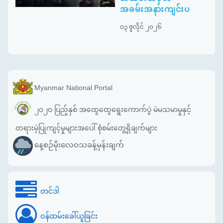
အခမ်းအနားကျင်းပ
၀၃ ဇူလိုင် ၂၀၂၆
Myanmar National Portal
၂၀၂၀ ပြည့်နှစ် အထွေထွေရွေးကောက်ပွဲ မဲမသမာမှုနှင့်
တရားမဲ့ပြုကျင့်မှုများအပေါ် စုံစမ်းတွေ့ရှိချက်များ
နေ့စဉ်မိုးလေဝသခန့်မှန်းချက်
တင်ဒါ
ဝန်ထမ်းခေါ်ယူခြင်း