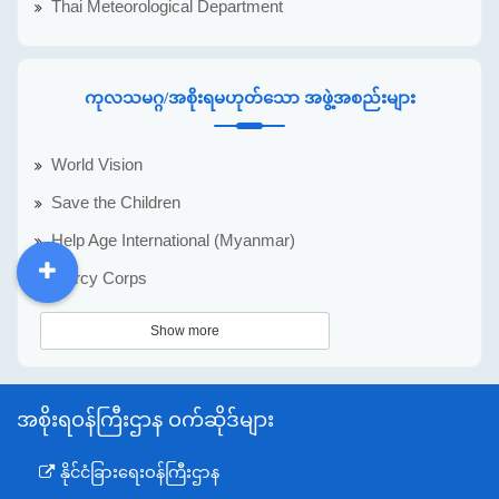
Thai Meteorological Department
ကုလသမဂ္ဂ/အစိုးရမဟုတ်သော အဖွဲ့အစည်းများ
World Vision
Save the Children
Help Age International (Myanmar)
Mercy Corps
DDM
MOS
DSW
DOR
Show more
အစိုးရဝန်ကြီးဌာန ဝက်ဆိုဒ်များ
နိုင်ငံခြားရေးဝန်ကြီးဌာန