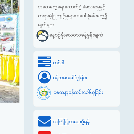
အထွေထွေရွေးကောက်ပွဲ မဲမသမာမှုနှင့်
တရားမဲ့ပြုကျင့်မှုများအပေါ် စုံစမ်းတွေ့ရှိ
ချက်များ
နေ့စဉ်မိုးလေဝသခန့်မှန်းချက်
တင်ဒါ
ဝန်ထမ်းခေါ်ယူခြင်း
စေတနာ့ဝန်ထမ်းခေါ်ယူခြင်း
အကြံပြုစာပေးပို့ရန်