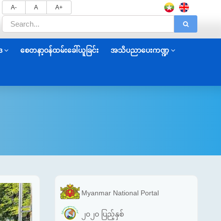
A-
A
A+
ဒ
စေတနာ့ဝန်ထမ်းခေါ်ယူခြင်း
အသိပညာပေးကဏ္ဍ
Myanmar National Portal
၂၀၂၀ ပြည့်နှစ်