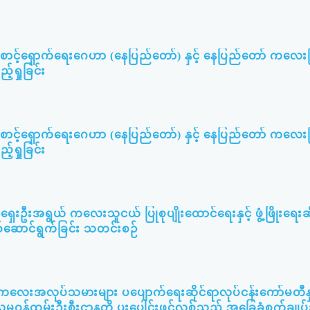
းစောင့်ရှောက်ရေးဂေဟာ (နေပြည်တော်) နှင့် နေပြည်တော် ကလေးပ
်ရှုခြင်း
းစောင့်ရှောက်ရေးဂေဟာ (နေပြည်တော်) နှင့် နေပြည်တော် ကလေးပ
်ရှုခြင်း
ရှေးဦးအရွယ် ကလေးသူငယ် ပြုစုပျိုးထောင်ရေးနှင့် ဖွံ့ဖြိုးရေးဆ
စ်ဆောင်ရွက်ခြင်း သတင်းစဉ်
း ကလေးအလုပ်သမားများ ပပျောက်ရေးဆိုင်ရာလုပ်ငန်းကော်မတီနှင
ူမှုဝန်ထမ်းဦးစီးဌာနတို့ ပူးပေါင်းဖွင့်လှစ်သည့် အခြေခံစက်ချု