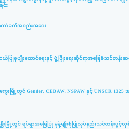
ြင်း
မီးကော်မတီအစည်းအဝေး
ြုစုပျိုးထောင်ရေးနှင့် ဖွံ့ဖြိုးရေးဆိုင်ရာအခြေခံသင်တန်းဆင်
မကွေးမြို့တွင် Gender, CEDAW, NSPAW နှင့် UNSCR 132
တီးမြို့တွင် ရပ်ရွာအခြေပြု မုန့်မျိုးစုံပြုလုပ်နည်းသင်တန်းဖွင့်လှစ