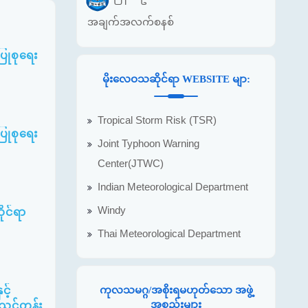
အချက်အလက်စနစ်
ြုစုရေး
မိုးလေဝသဆိုင်ရာ WEBSITE မျာ:
Tropical Storm Risk (TSR)
ြုစုရေး
Joint Typhoon Warning
Center(JTWC)
Indian Meteorological Department
Windy
ိုင်ရာ
Thai Meteorological Department
ကုလသမဂ္ဂ/အစိုးရမဟုတ်သော အဖွဲ့
့်
အစည်းများ
ပ်သင်တန်း