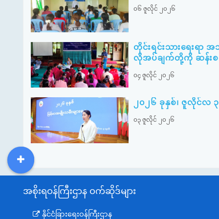
၀၆ ဇူလိုင် ၂၀၂၆
တိုင်းရင်းသားရေးရာ အ
လိုအပ်ချက်တို့ကို ဆန်း
၀၄ ဇူလိုင် ၂၀၂၆
၂၀၂၆ ခုနှစ်၊ ဇူလိုင်လ 
၀၃ ဇူလိုင် ၂၀၂၆
DDM
MOS
DSW
DOR
အစိုးရဝန်ကြီးဌာန ဝက်ဆိုဒ်များ
နိုင်ငံခြားရေးဝန်ကြီးဌာန