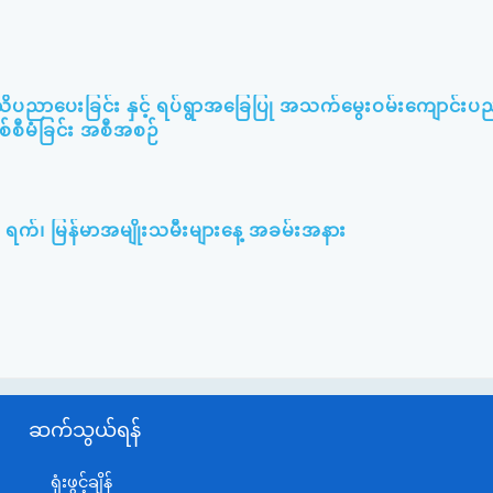
သိပညာပေးခြင်း နှင့် ရပ်ရွာအခြေပြု အသက်မွေးဝမ်းကျောင်းပ
စစ်စီမံခြင်း အစီအစဉ်
၃ ရက်၊ မြန်မာအမျိုးသမီးများနေ့ အခမ်းအနား
ဆက်သွယ်ရန်
ရုံးဖွင့်ချိန်