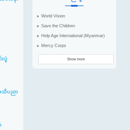
World Vision
Save the Children
Help Age International (Myanmar)
Mercy Corps
းပွဲ
Show more
5 အသိပညာ
်