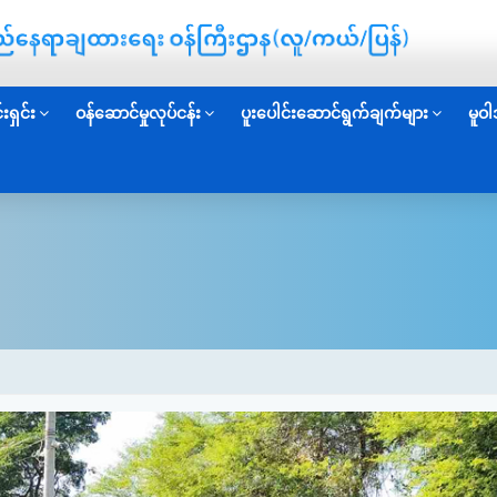
းရှင်း
ဝန်ဆောင်မှုလုပ်ငန်း
ပူးပေါင်းဆောင်ရွက်ချက်များ
မူဝါ