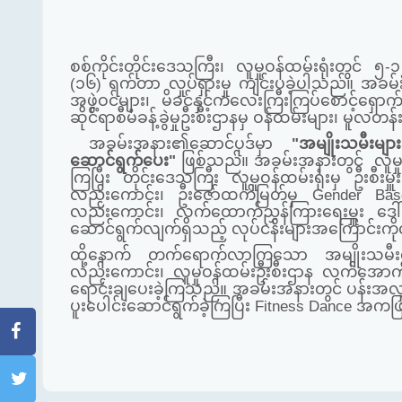
စစ်ကိုင်းတိုင်းဒေသကြီး၊ လူမှုဝန်ထမ်းရုံးတွင
(၁၆) ရက်တာ လှုပ်ရှားမှု ကျင်းပခဲ့ပါသည်။
အခမ်း
အဖွဲ့ဝင်များ၊ မိခင်နှင့်က
လေးကြီး
ကြပ်စောင့်ရှောက
ဆိုင်ရာစီမံခန့်ခွဲမှုဦးစီးဌာနမှ ဝန်ထမ်းများ၊ မ
အခမ်းအနား၏ဆောင်ပုဒ်မှာ
"အမျိုးသမီးမျာ
ဆောင်ရွက်ပေး"
ဖြစ်သည်။
အခမ်းအနားတွင် လူမှု
ကြပြီး တိုင်းဒေသကြီး လူမှုဝန်ထမ်းရုံးမှ ဦးစီးမ
လည်းကောင်း၊ ဦးဇော်ထက်မြတ်မှ
Gender Bas
လည်းကောင်း၊ လက်ထောက်ညွှန်ကြားရေးမှူး ဒေါ်ခ
ဆောင်ရွက်လျက်ရှိသည့် လုပ်ငန်းများအကြောင်းကို
ထို့နောက် တက်ရောက်လာကြသော အမျိုးသမီးရေးရ
လည်းကောင်း၊ လူမှုဝန်ထမ်းဦးစီးဌာန
လက်အောက်ရ
ရောင်းချပေးခဲ့ကြသည်။
အခမ်းအနားတွင် ပန်းအ
ပူးပေါင်းဆောင်ရွက်ခဲ့ကြပြီး
Fitness Dance
အကဖြင့