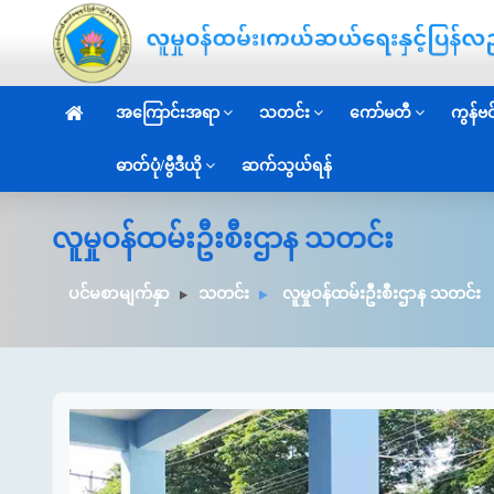
အကြောင်းအရာ
သတင်း
ကော်မတီ
ကွန်ဗင်
ဓာတ်ပုံ/ဗွီဒီယို
ဆက်သွယ်ရန်
လူမှုဝန်ထမ်းဦးစီးဌာန သတင်း
ပင်မစာမျက်နှာ
သတင်း
လူမှုဝန်ထမ်းဦးစီးဌာန သတင်း