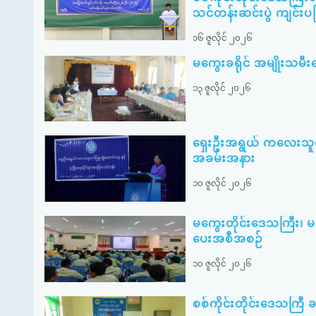
သင်တန်းဆင်းပွဲ ကျင်းပခ
၁၆ ဇူလိုင် ၂၀၂၆
မကွေးခရိုင် အမျိုးသ
၁၃ ဇူလိုင် ၂၀၂၆
ရှေးဦးအရွယ် ကလေးသူငယ်ပ
အခမ်းအနား
၁၀ ဇူလိုင် ၂၀၂၆
မကွေးတိုင်းဒေသကြီး၊ 
ပေးအစီအစဉ်
၁၀ ဇူလိုင် ၂၀၂၆
စစ်ကိုင်းတိုင်းဒေသကြီ ခန္