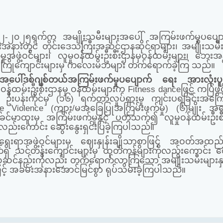
် ၅-၁၂-၂၀၂၅ရက်က အမျိုးသမီးများအပေါ် အကြမ်းဖက်မှုပပျေ
အနားတွင် တိုင်းဒေသကြီးအဆင့်ဌာနဆိုင်ရာများ၊ အမျိုးသမီ
်မှုအဖွဲ့ဝင်များ၊ လူမှုဝန်ထမ်းဦးစီးဌာနမှဝန်ထမ်းများ၊ ဘေးအ
ူလတန်းကြိုကျောင်းများမှ ကလေးမိဘများ တက်ရောက်ခဲ့ကြ သည်။
းအ‌ပေါ်ဒစ်ဂျစ်တယ်အကြမ်းဖက်မှုပပျောက် ရေး အားလုံးပူး
ဝန်ထမ်းဦးစီးဌာနမှ ဝန်ထမ်းများက
Fitness dance
ဖြင့် ကပြဖွင့
ှူး ဦးပန်းကိုင်မှ (၁၆) ရက်တာလှုပ်ရှားမှု ကျင်းပရခြင်းအကြေ
e Violence (
ကျား/မအခြေပြုအကြမ်းဖက်မှု
)
(၆)မျိုး အက
င်မာထူးမှ အကြမ်းဖက်မှုနှင့် ပတ်သက်၍ လူမှုဝန်ထမ်းဦးစီ
လည်းကောင်း ဆွေးနွေးရှင်းပြခဲ့ကြပါသည်။
ာအဖွဲ့ဝင်များမှ ဈေးနှုန်းချိုသာစွာဖြင့် အဝတ်အထည်မ
ှိ
သင်တန်းကျောင်းများမှ ထုတ်ကုန်များကိုလည်းကောင်း
ဈ
လှဆင်နည်းကိုလည်း တက်ရောက်လာကြသော အမျိုးသမီးများ
န
် အခမ်းအနားအောင်မြင်စွာ ရုပ်သိမ်းခဲ့ကြပါသည်။