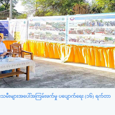
အမျိုးသမီးများအပေါ်အကြမ်းဖက်မှု ပပျောက်ရေး (၁၆) ရက်တာ