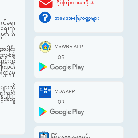
တိုင်ကြားစာပေးပို့ရန်
အမေး၊အဖြေကဏ္ဍများ
ာက်ရေး
းရေးရာ
န္တရာယ်
MSWRR APP
ပေါင်း
်လှစ်ခဲ့
OR
ာင်းကို
ြောင်း
းဌာနမှ
ျားကို
MDA APP
ေးနှုန်း
ှင့်အတူ
OR
မြန်မာဥပဒေသတင်း