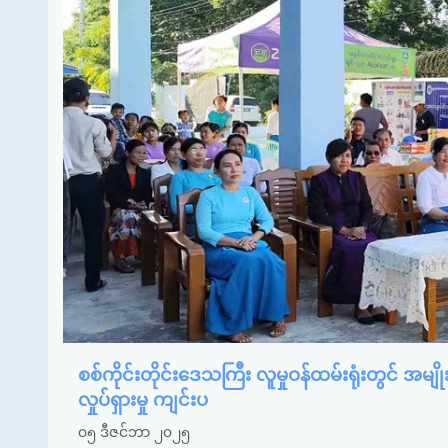
စစ်ကိုင်းတိုင်းဒေသကြီး လူမှုဝန်ထမ်းရုံးတွင် 
လှုပ်ရှားမှု ကျင်းပ
၀၅ ဒီဇင်ဘာ ၂၀၂၅