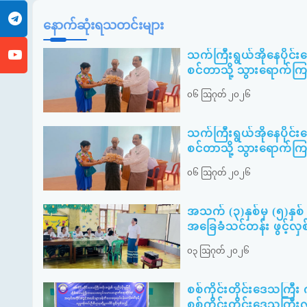
နောက်ဆုံးရသတင်းများ
သက်ကြီးရွယ်အိုနေပိုင်
စင်တာသို့ သွားရောက်ကြည့
၀၆ ဩဂုတ် ၂၀၂၆
သက်ကြီးရွယ်အိုနေပိုင်
စင်တာသို့ သွားရောက်ကြည့
၀၆ ဩဂုတ် ၂၀၂၆
အသက် (၃)နှစ်မှ (၅)နှစ် 
အခြေခံသင်တန်း ဖွင့်လှ
၀၃ ဩဂုတ် ၂၀၂၆
စစ်ကိုင်းတိုင်းဒေသကြီ
စစ်ကိုင်းတိုင်းဒေသကြီးလ