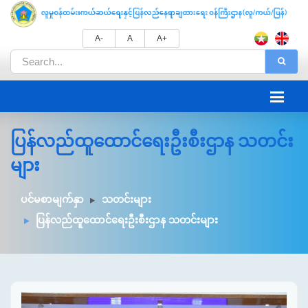
A-
A
A+
ပြန်လည်ထူထောင်ရေးဦးစီးဌာန သတင်း
များ
ပင်မစာမျက်နှာ
သတင်းများ
ပြန်လည်ထူထောင်ရေးဦးစီးဌာန သတင်းများ