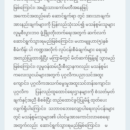
ဖြစ်ကြောင်း၊ အမျိုးသားကော်မတီအနေဖြင့်
အကောင်အထည်ဖော် ဆောင်ရွက်ရာ တွင် အားသာချက်၊
အားနည်းချက်များကို ပြန်လည်သုံးသပ်၍ မသန်စွမ်းသူများ
လူမှုစီးပွားဘဝ ဖွံ့ဖြိုးတိုးတက်ရေးအတွက် ဆက်လက်
ဆောင်ရွက်သွားရမည်ဖြစ်ကြောင်း၊ မဟာဗျူဟာ(၅)နှစ်
စီမံကိန်း ပါ ကဏ္ဍအလိုက် လုပ်ငန်းစီမံချက်များ ရေးဆွဲ
အတည်ပြုထားရှိပြီး မကြာမီတွင် မိတ်ဆက်ဖြန့်ချိ သွားမည်
ဖြစ်ကြောင်း၊ လူမှုဝန်ထမ်းဦးစီးဌာနကလည်း မသန်စွမ်း
ကလေးသူငယ်များအတွက် ပုဂ္ဂလိကပညာသင်အထူး
ကျောင်း၊ ပုဂ္ဂလိကအသက်မွေးမှုအထူးသင်တန်းကျောင်း၊
ပုဂ္ဂလိက ပြန်လည်ထူထောင်ရေးဌာနများကို စံသတ်မှတ်
ချက်နှင့်အညီ စိစစ်ပြီး တည်ထောင်ခွင့်ပြုမိန့် ထုတ်ပေး
လျက်ရှိပါကြောင်း၊ သဘာဝဘေးလျော့ပါရေးလုပ်ငန်းများ
တွင် မသန်စွမ်းသူများ၏ ပါဝင်မှုအားကောင်းလာစေရေး
အတွက်လည်း ဆောင်ရွက်သွားရမည်ဖြစ်ကြောင်း၊ မ