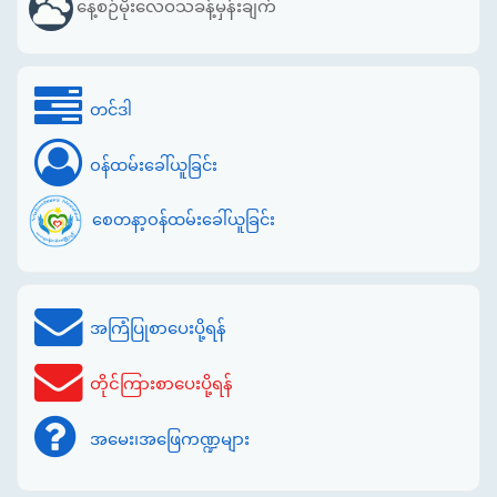
နေ့စဉ်မိုးလေဝသခန့်မှန်းချက်
တင်ဒါ
ဝန်ထမ်းခေါ်ယူခြင်း
စေတနာ့ဝန်ထမ်းခေါ်ယူခြင်း
အကြံပြုစာပေးပို့ရန်
တိုင်ကြားစာပေးပို့ရန်
အမေး၊အဖြေကဏ္ဍများ