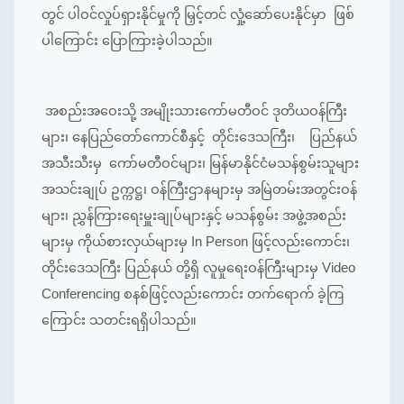
တွင် ပါဝင်လှုပ်ရှားနိုင်မှုကို မြှင့်တင် လှုံ့ဆော်ပေးနိုင်မှာ ဖြစ်
ပါကြောင်း ပြောကြားခဲ့ပါသည်။
အစည်းအ‌ဝေးသို့ အမျိုးသားကော်မတီဝင် ဒုတိယဝန်ကြီး
များ၊ နေပြည်တော်ကောင်စီနှင့် တိုင်းဒေသကြီး၊ ပြည်နယ်
အသီးသီးမှ ကော်မတီဝင်များ၊ မြန်မာနိုင်ငံမသန်စွမ်းသူများ
အသင်းချုပ် ဥက္ကဋ္ဌ၊ ဝန်ကြီးဌာနများမှ အမြဲတမ်းအတွင်းဝန်
များ၊ ညွှန်ကြားရေးမှူးချုပ်များနှင့် မသန်စွမ်း အဖွဲ့အစည်း
များမှ ကိုယ်စားလှယ်များမှ In Person ဖြင့်လည်းကောင်း၊
တိုင်းဒေသကြီး ပြည်နယ် တို့ရှိ လူမှုရေးဝန်ကြီးများမှ Video
Conferencing စနစ်ဖြင့်လည်းကောင်း တက်ရောက် ခဲ့ကြ
ကြောင်း သတင်းရရှိပါသည်။