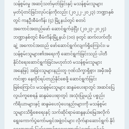
သန်စွမ်းမှု အဆင့်သတ်မှတ်ခြင်းနှင့် မသန်စွမ်းသူများ
မှတ်ပုံတင်ခြင်းလုပ်ငန်းကိုလည်း (၂၀၂၂-၂၀၂၃) ဘဏ္ဍာနှစ်
တွင် ကနဦးစီမံကိန်း (၄) မြို့နယ်တွင် စတင်
အကောင်အထည်ဖော် ဆောင်ရွက်ခဲ့ပြီး (၂၀၂၃-၂၀၂၄)
ဘဏ္ဍာနှစ်တွင် စီမံကိန်းမြို့နယ် (၁၀) ခုတွင် ဆက်လက်တိုး
ချဲ့ အကောင်အထည် ဖော်ဆောင်ရွက်လျက်ရှိကြောင်း၊ မ
သန်စွမ်းသူများ၏အရေးကို ဆောင်ရွက်ခြင်းသည် ပါတီ
နိုင်ငံရေးဆောင်ရွက်ခြင်းမဟုတ်ဘဲ မသန်စွမ်းသူများ
အနေဖြင့် အခြားသူများနည်းတူ ဂုဏ်သိက္ခာရှိစွာ၊ အမှီအခို
ကင်းစွာ နေထိုင်ရပ်တည်နိုင်စေဖို့ ဆောင်ရွက်ခြင်း
ဖြစ်ကြောင်း၊ မသန်စွမ်းသူများ ဆန္ဒမဲပေးရာတွင် အဆင်ပြေ
လွယ်ကူစေရန် ဆန္ဒမဲပေးရာတွင် အသုံးပြုမည့် ပစ္စည်း
ကိရိယာများနှင့် ဆန္ဒမဲပေးပုံပေးနည်းများကို မသန်စွမ်း
သူများသိရှိစေရေးနှင့် သက်ဆိုင်ရာမဲဆန္ဒနယ်မြေအလိုက်
ရွေးကောက်ပွဲကော်မရှင်အဖွဲ့ဝင်များ လိုက်နာဆောင်ရွက် နိုင်