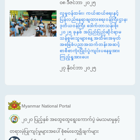
၀၈ ဒီဇင်ဘာ ၂၀၂၅
လူမှုဝန်ထမ်း၊ ကယ်ဆယ်ရေးနှင့်
ပြန်လည်နေရာချထားရေးဝန်ကြီးဌာန၊
ဒုတိယဝန်ကြီး ဒေါက်တာသန်းစိုး
၂၀၂၅ ခုနှစ် အပြည်ပြည်ဆိုင်ရာမ
သန်စွမ်းသူများနေ့ အထိမ်းအမှတ်
အခြေခံပညာအထက်တန်းအဆင့်
စာစီစာကုံးပြိုင်ပွဲကျင်းပနေမှုအား
ကြည့်ရှုအားပေး
၂၇ နိုဝင်ဘာ ၂၀၂၅
Myanmar National Portal
၂၀၂၀ ပြည့်နှစ် အထွေထွေရွေးကောက်ပွဲ မဲမသမာမှုနှင့်
တရားမဲ့ပြုကျင့်မှုများအပေါ် စုံစမ်းတွေ့ရှိချက်များ