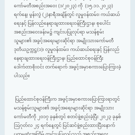
ကော်မတီအစည်းအဝေး (၁/၂၀၂၃) ကို (၁၅.၁၁.၂၀၂၃)
ရက်နေ့၊ မွန်းလွဲ (၂)နာရီအချိန်တွင် လူမှုဝန်ထမ်း၊ ကယ်ဆယ်
ရေးနှင့် ပြန်လည်နေရာချထားရေးဝန်ကြီးဌာန၊ စုပေါင်း
အစည်းအဝေးခန်းမ၌ ကျင်းပပြုလုပ်ရာ မသန်စွမ်း
သူများ၏ အခွင့်အရေးများဆိုင်ရာ အမျိုးသားကော်မတီ
ဒုတိယဥက္ကဋ္ဌ(၁)၊ လူမှုဝန်ထမ်း၊ ကယ်ဆယ်ရေးနှင့် ပြန်လည်
နေရာချထားရေးဝန်ကြီးဌာန၊ ပြည်ထောင်စုဝန်ကြီး
ဒေါက်တာစိုးဝင်း တက်ရောက် အဖွင့်အမှာစကားပြောကြားခဲ့
ပါသည်။
ပြည်ထောင်စုဝန်ကြီးက အဖွင့်အမှာစကားပြောကြားရာတွင်
မသန်စွမ်းသူများ၏ အခွင့်အရေးများဆိုင်ရာ အမျိုးသား
ကော်မတီကို ၂၀၁၇ ခုနှစ်တွင် စတင်ဖွဲ့စည်းခဲ့ပြီး ၂၀၂၃ ခုနှစ်
ဩဂုတ်လ ၂၄ ရက်နေ့တွင် ပြင်ဆင်ဖွဲ့စည်းထားပြီးနောက်
ပထမဆုံးအကြိမ် ကျင်းပပြုလုပ်သည့် အစည်းအဝေး