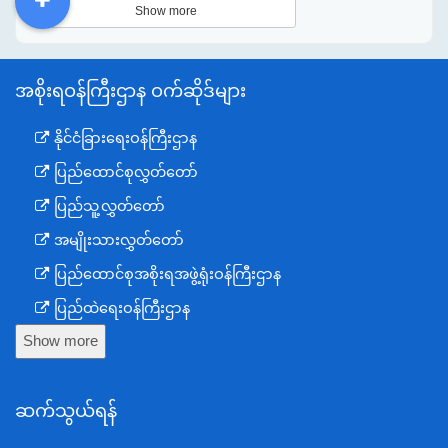
Show more
DDM
MOS
DSW
DOR
အစိုးရဝန်ကြီးဌာန ဝက်ဆိုဒ်များ
နိုင်ငံခြားရေးဝန်ကြီးဌာန
ပြည်ထောင်စုလွှတ်တော်
ပြည်သူ့လွှတ်တော်
အမျိုးသားလွှတ်တော်
ပြည်ထောင်စုအစိုးရအဖွဲ့ရုံးဝန်ကြီးဌာန
ပြည်ထဲရေးဝန်ကြီးဌာန
Show more
ကာကွယ်ရေးဝန်ကြီးဌာန
နယ်စပ်ရေးရာဝန်ကြီးဌာန
ဆက်သွယ်ရန်
စီမံကိန်း၊ဘဏ္ဍာရေးနှင့်စက်မှုဝန်ကြီးဌာန
ရင်းနှီးမြှုပ်နှံမှုနှင့် နိုင်ငံခြားစီးပွားဆက်သွယ်ရေးဝန်ကြီးဌာန