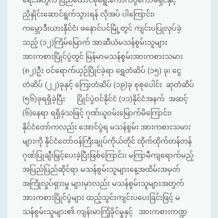
ရေးအတွက် ပြည်ထောင်စုရွေးကောက်ပွဲကော်မရှင်နှင့်
ညှိနှိုင်းဆောင်ရွက်သွားရန် လိုအပ် ပါကြောင်း၊
ကမ္ဘောဒီးယားနိုင်ငံ၊ ဖနောင်ပင်မြို့တွင် ကျင်းပပြုလုပ်ခဲ့
သည့် (၁၂)ကြိမ်မြောက် အာဆီယံမသန်စွမ်းသူများ
အားကစားပြိုင်ပွဲတွင် မြန်မာမသန်စွမ်းအားကစားသမား
(၈၂)ဦး ဝင်ရောက်ယှဉ်ပြိုင်ခဲ့ရာ ရွှေတံဆိပ် (၁၅) ခု၊ ငွေ
တံဆိပ် (၂၂)ခုနှင့် ကြေးတံဆိပ် (၁၉)ခု စုစုပေါင်း ဆုတံဆိပ်
(၅၆)ခုရရှိခဲ့ပြီး ပြိုင်ပွဲဝင်နိုင်ငံ (၁၁)နိုင်ငံအနက် အဆင့်
(၆)နေရာ ရရှိခဲ့သဖြင့် ဂုဏ်ယူဝမ်းမြောက်မိကြောင်း၊
နိုင်ငံတော်ကလည်း အောင်ပွဲရ မသန်စွမ်း အားကစားသမား
များကို နိုင်ငံတော်ဝန်ကြီးချုပ်ကိုယ်တိုင် ထိုက်ထိုက်တန်တန်
ဂုဏ်ပြုချီးမြှင့်ပေးခဲ့ပြီးဖြစ်ကြောင်း၊ မကြာမီကျရောက်မည့်
အပြည်ပြည်ဆိုင်ရာ မသန်စွမ်းသူများနေ့အထိမ်းအမှတ်
အကြိုလှုပ်ရှားမှု များမှာလည်း မသန်စွမ်းသူများအတွက်
အားကစားပြိုင်ပွဲများ ထည့်သွင်းကျင်းပပေးခြင်းဖြင့် မ
သန်စွမ်းသူများ၏ ကျန်းမာကြံ့ခိုင်မှုနှင့် အားကစားကဏ္ဍ