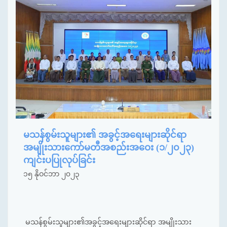
မသန်စွမ်းသူများ၏ အခွင့်အရေးများဆိုင်ရာ
အမျိုးသားကော်မတီအစည်းအဝေး (၁/၂၀၂၃)
ကျင်းပပြုလုပ်ခြင်း
၁၅ နိုဝင်ဘာ ၂၀၂၃
မသန်စွမ်းသူများ၏အခွင့်အရေးများဆိုင်ရာ အမျိုးသား