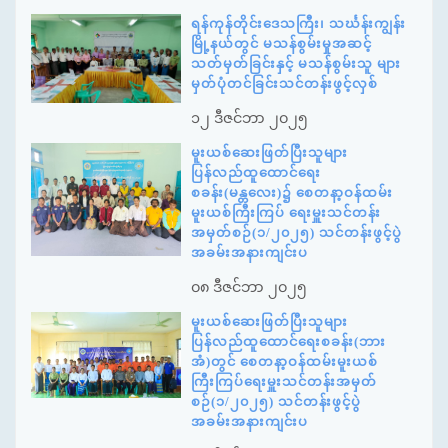
ရန်ကုန်တိုင်းဒေသကြီး၊ သင်္ဃန်းကျွန်း
မြို့နယ်တွင် မသန်စွမ်းမှုအဆင့်
သတ်မှတ်ခြင်းနှင့် မသန်စွမ်းသူ များ
မှတ်ပုံတင်ခြင်းသင်တန်းဖွင့်လှစ်
၁၂ ဒီဇင်ဘာ ၂၀၂၅
မူးယစ်ဆေးဖြတ်ပြီးသူများ
ပြန်လည်ထူထောင်ရေး
စခန်း(မန္တလေး)၌ စေတနာ့ဝန်ထမ်း
မူးယစ်ကြီးကြပ် ရေးမှူးသင်တန်း
အမှတ်စဉ်(၁/၂၀၂၅) သင်တန်းဖွင့်ပွဲ
အခမ်းအနားကျင်းပ
၀၈ ဒီဇင်ဘာ ၂၀၂၅
မူးယစ်ဆေးဖြတ်ပြီးသူများ
ပြန်လည်ထူထောင်ရေးစခန်း(ဘား
အံ)တွင် စေတနာ့ဝန်ထမ်းမူးယစ်
ကြီးကြပ်ရေးမှူးသင်တန်းအမှတ်
စဉ်(၁/၂၀၂၅) သင်တန်းဖွင့်ပွဲ
အခမ်းအနားကျင်းပ