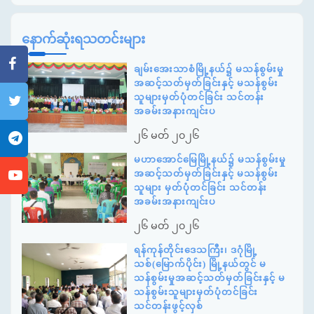
နောက်ဆုံးရသတင်းများ
ချမ်းအေးသာစံမြို့နယ်၌ မသန်စွမ်းမှု
အဆင့်သတ်မှတ်ခြင်းနှင့် မသန်စွမ်း
သူများမှတ်ပုံတင်ခြင်း သင်တန်း
အခမ်းအနားကျင်းပ
၂၆ မတ် ၂၀၂၆
မဟာအောင်မြေမြို့နယ်၌ မသန်စွမ်းမှု
အဆင့်သတ်မှတ်ခြင်းနှင့် မသန်စွမ်း
သူများ မှတ်ပုံတင်ခြင်း သင်တန်း
အခမ်းအနားကျင်းပ
၂၆ မတ် ၂၀၂၆
ရန်ကုန်တိုင်းဒေသကြီး၊ ဒဂုံမြို့
သစ်(မြောက်ပိုင်း) မြို့နယ်တွင် မ
သန်စွမ်းမှုအဆင့်သတ်မှတ်ခြင်းနှင့် မ
သန်စွမ်းသူများမှတ်ပုံတင်ခြင်း
သင်တန်းဖွင့်လှစ်