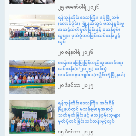
၂၅ ဖေဖော်ဝါရီ ၂၀၂၆
ရန်ကုန်တိုင်းဒေသကြီး၊ ဒဂုံမြို့သစ်
(တောင်ပိုင်း) မြို့နယ်တွင် မသန်စွမ်းမှု
အဆင့်သတ်မှတ်ခြင်းနှင့် မသန်စွမ်း
သူများ မှတ်ပုံတင်ခြင်းသင်တန်းဖွင့်
လှစ်
၂၀ ဇန်နဝါရီ ၂၀၂၆
စခန်းအခြေပြုပြန်လည်ထူထောင်ရေး
သင်တန်း(၁/၂၀၂၅) ဆင်းပွဲ
အခမ်းအနားကျင်းပ(ကျိုင်းတုံမြို့နယ်)
၂၀ ဒီဇင်ဘာ ၂၀၂၅
ရန်ကုန်တိုင်းဒေသကြီး၊ အင်းစိန်
မြို့နယ်တွင် မသန်စွမ်းမှုအဆင့်
သတ်မှတ်ခြင်းနှင့် မသန်စွမ်းသူများ
မှတ်ပုံတင်ခြင်းသင်တန်းဖွင့်လှစ်
၁၅ ဒီဇင်ဘာ ၂၀၂၅