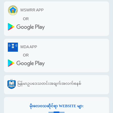
MSWRR APP
OR
MDA APP
OR
မြန်မာဥပဒေသတင်းအချက်အလက်စနစ်
မိုးလေဝသဆိုင်ရာ WEBSITE မျာ: