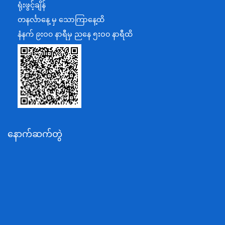
ရုံးဖွင့်ချိန်
အပြည်ပြည်ဆိုင်ရာပူးပေါင်းဆောင်ရွက်ရေးဝန်ကြီးဌာန
တနင်္လာနေ့ မှ သောကြာနေ့ထိ
ပြန်ကြားရေးဝန်ကြီးဌာန
နံနက် ၉းဝ၀ နာရီမှ ညနေ ၅းဝ၀ နာရီထိ
သာသနာရေးနှင့် ယဉ်ကျေးမှုဝန်ကြီးဌာန
စိုက်ပျိုးရေး၊မွေးမြူရေးနှင့်ဆည်မြောင်းဝန်ကြီးဌာန
ပို့ဆောင်ရေးနှင့်ဆက်သွယ်ရေးဝန်ကြီးဌာန
သယံဇာတနှင့်ပတ်ဝန်းကျင်ထိန်းသိမ်းရေးဝန်ကြီးဌာန
လျှပ်စစ်နှင့်စွမ်းအင်ဝန်ကြီးဌာန
နောက်ဆက်တွဲ
အလုပ်သမား၊လူဝင်မှုကြီးကြပ်ရေးနှင့်ပြည်သူ့အင်အား
ဝန်ကြီးဌာန
စီးပွားရေးနှင့်ကူးသန်းရောင်းဝယ်ရေးဝန်ကြီးဌာန
ပညာရေးဝန်ကြီးဌာန
ကျန်းမာရေးနှင့်အားကစားဝန်ကြီးဌာန
ဆောက်လုပ်ရေးဝန်ကြီးဌာန