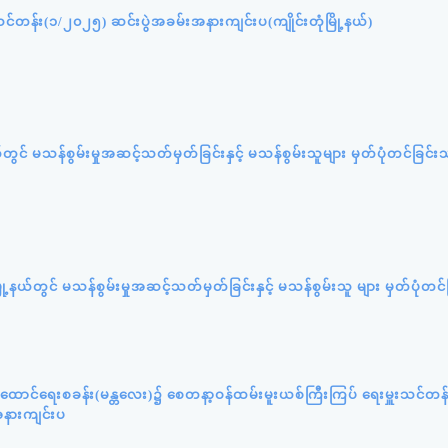
တန်း(၁/၂၀၂၅) ဆင်းပွဲအခမ်းအနားကျင်းပ(ကျိုင်းတုံမြို့နယ်)
ယ်တွင် မသန်စွမ်းမှုအဆင့်သတ်မှတ်ခြင်းနှင့် မသန်စွမ်းသူများ မှတ်ပုံတင်ခြင်းသ
ြို့နယ်တွင် မသန်စွမ်းမှုအဆင့်သတ်မှတ်ခြင်းနှင့် မသန်စွမ်းသူ များ မှတ်ပုံတင်
ထောင်ရေးစခန်း(မန္တလေး)၌ စေတနာ့ဝန်ထမ်းမူးယစ်ကြီးကြပ် ရေးမှူးသင်တန
အနားကျင်းပ