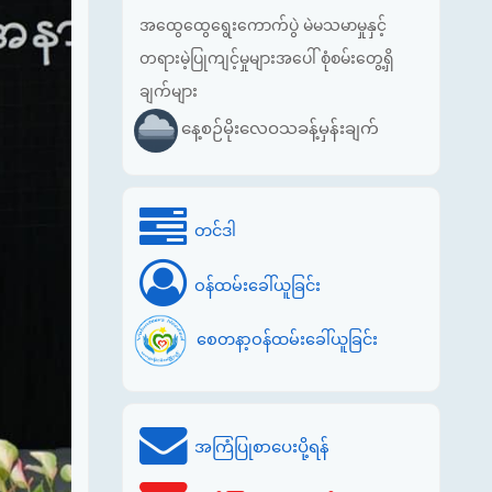
အထွေထွေရွေးကောက်ပွဲ မဲမသမာမှုနှင့်
တရားမဲ့ပြုကျင့်မှုများအပေါ် စုံစမ်းတွေ့ရှိ
ချက်များ
နေ့စဉ်မိုးလေဝသခန့်မှန်းချက်
တင်ဒါ
ဝန်ထမ်းခေါ်ယူခြင်း
စေတနာ့ဝန်ထမ်းခေါ်ယူခြင်း
အကြံပြုစာပေးပို့ရန်