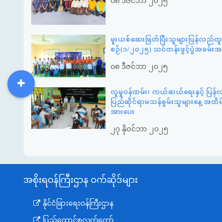
၀၈ ဒီဇင်ဘာ ၂၀၂၅
မူးယစ်ဆေးဖြတ်ပြီးသူများပြန်လည်ထ
စဉ်(၁/၂၀၂၅) သင်တန်းဖွင့်ပွဲအခမ်း
၀၈ ဒီဇင်ဘာ ၂၀၂၅
လူမှုဝန်ထမ်း၊ ကယ်ဆယ်ရေးနှင့် ပြန
DDM
MOS
DSW
DOR
ပြည်ဆိုင်ရာမသန်စွမ်းသူများနေ့ အထိ
အားပေး
၂၇ နိုဝင်ဘာ ၂၀၂၅
အစိုးရဝန်ကြီးဌာန ဝက်ဆိုဒ်များ
နိုင်ငံခြားရေးဝန်ကြီးဌာန
ပြည်ထောင်စုလွှတ်တော်