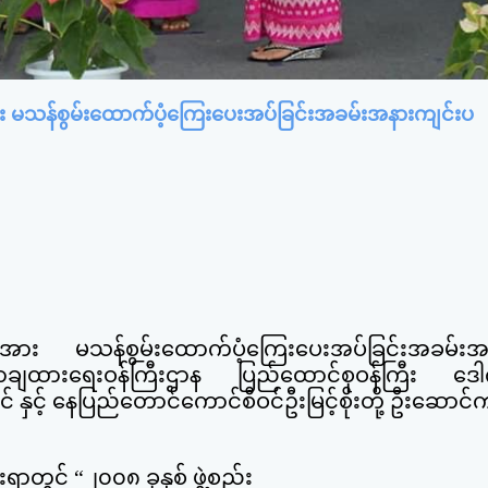
အား မသန်စွမ်းထောက်ပံ့ကြေးပေးအပ်ခြင်းအခမ်းအနားကျင်းပ
များအား မသန်စွမ်းထောက်ပံ့ကြေးပေးအပ်ခြင်းအခမ်းအ
ာချထား
ရေးဝန်ကြီးဌာန ပြည်ထောင်စုဝန်ကြီး ဒေ
 နှင့် နေပြည်တောင်ကောင်စီဝင်ဦးမြင့်စိုးတို့ ဦးဆောင်က
ရာတွင် “၂၀၀၈ ခုနှစ် ဖွဲ့စည်း