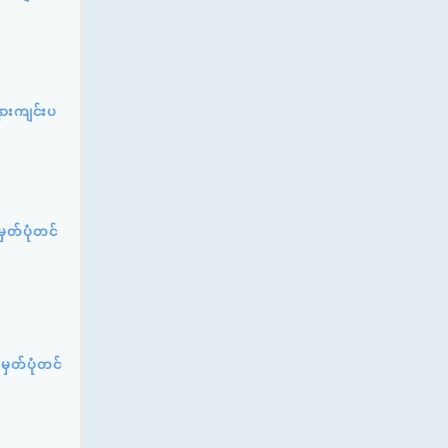
နားကျင်းပ
မှတ်ပုံတင်
 မှတ်ပုံတင်