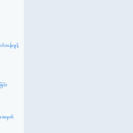
င်တန်းဖွင့်
ခြင်း
်းအမှတ်