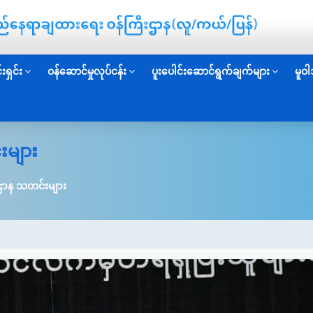
းရှင်း
ဝန်ဆောင်မှုလုပ်ငန်း
ပူးပေါင်းဆောင်ရွက်ချက်များ
မူဝါ
းများ
ဌာန သတင်းများ