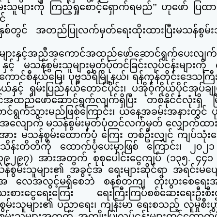
်းသူများကို ကြည့်ရှုစောင့်ရှောက်ရမည်” ဟုဖော် ပြထ
င်
စ်တွင်
အတည်ပြုလက်မှတ်ရေးထိုးထားပြီးမသန်စွမ်းသ
ုန်းများနှင့်အညီအကောင်အထည်ဖော်ဆောင်ရွက်ပေးလျက်ရ
ှင့် မသန်စွမ်းသူများမှတ်ပုံတင်ခြင်းလုပ်ငန်းများကိ
ာင်စီနယ်မြေ၊ ပုဗ္ဗသီရိမြို့နယ်၊ ရန်ကုန်တိုင်းဒေသကြီး၊ 
င့် ရှမ်းပြည်နယ်တောင်ပိုင်း၊ ပအိုဝ့်ကိုယ်ပိုင်အု
ပ်ချု
ထည်ဖော်ဆောင်ရွက်လျက်ရှိပြီး တစ်နိုင်ငံလုံးရှိ မြ
ာင်ရွက်သွားမည်ဖြစ်ကြောင်း၊ ယနေ့အခမ်းအနားတွင် ပုဗ
တို့ဆန္ဒအလျောက် မသန်စွမ်းမှတ်ပုံတင်လက်မှတ် လျှောက်ထား
အား မသန်စွမ်းထောက်ပံ့ ကြေး တစ်ဦးလျှင် ကျပ်သုံး
ငါးသိန်းတိတိကို ထောက်ပံ့ပေးမှာဖြစ် ကြောင်း၊ ၂၀၂၁ 
၃၉၂၉၇) အားအတွက် စုစုပေါင်းငွေကျပ် (၁၃၅. ၄၄၁ 
 မသန်စွမ်းသူများ၏ အခွင့်အ ရေးများဆိုင်ရာ အရင်းမပ
း အ လေအလွင့်မရှိစေဘဲ စနစ်တ
ကျ တိုးပွားစေရေး
းစားငွေရေးကြေး ရေးကြီးကြပ်စစ်ဆေးရေးဦးစီးဌာ
န်စွမ်းသူများ၏ ပညာရေး၊ ကျန်းမာ ရေးစသည့် လူမှုစီး
်စွမ်းသူများအတွက် အကျိုးပြုလုပ်ငန်းများတွင်ထောက်ပံ့သ