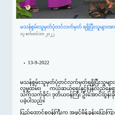
မသန်စွမ်းသူမှတ်ပုံတင်လက်မှတ် ရရှိပြီးသူများ
၁၇ စက်တင်ဘာ ၂၀၂၂
13-9-2022
မသန်စွမ်းသူမှတ်ပုံတင်လက်မှတ်ရရှိပြီးသူ
လူ
မှုထမ်း၊ ကယ်ဆယ်ရေးနှင့်ပြန်လည်နေရ
သက်သက်ခိုင်၊ ဒုတိယဝန်ကြီး ဦးအောင်ထွန်းခိုင်
ပ
ခဲ့ပါသည်။
ပြည်ထောင်စုဝန်ကြီးက အဖွင့်မိန့်ခွန်းပြောကြား