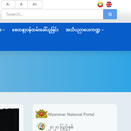
A-
A
A+
ဒ
စေတနာ့ဝန်ထမ်းခေါ်ယူခြင်း
အသိပညာပေးကဏ္ဍ
Myanmar National Portal
၂၀၂၀ ပြည့်နှစ်