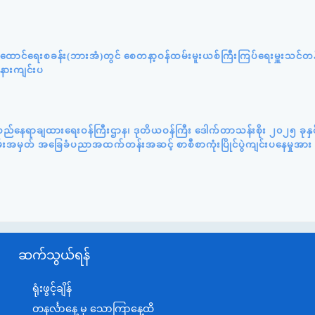
ူထောင်ရေးစခန်း(ဘားအံ)တွင် စေတနာ့ဝန်ထမ်းမူးယစ်ကြီးကြပ်ရေးမှူးသင်တ
အနားကျင်းပ
်လည်နေရာချထားရေးဝန်ကြီးဌာန၊ ဒုတိယဝန်ကြီး ဒေါက်တာသန်းစိုး ၂၀၂၅ ခုနှ
မ်းအမှတ် အခြေခံပညာအထက်တန်းအဆင့် စာစီစာကုံးပြိုင်ပွဲကျင်းပနေမှုအား က
ဆက်သွယ်ရန်
ရုံးဖွင့်ချိန်
တနင်္လာနေ့ မှ သောကြာနေ့ထိ