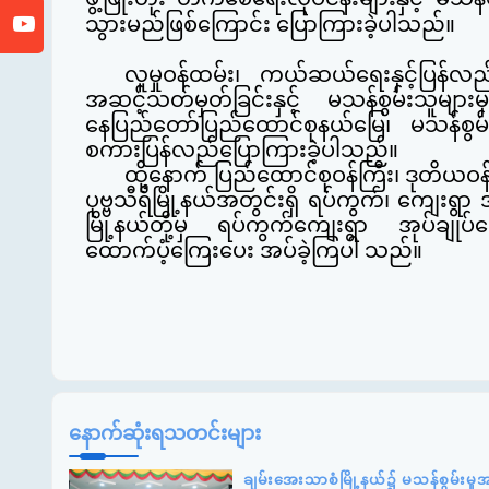
သွားမည်ဖြစ်ကြောင်း ပြောကြားခဲ့ပါသည်။
လူမှုဝန်ထမ်း၊
ကယ်ဆယ်ရေးနှင့်ပြန်လည
အဆင့်သတ်မှတ်ခြင်းနှင့် မသန်စွမ်းသူများမှ
နေပြည်တော်ပြည်ထောင်စုနယ်မြေ၊ မသန်စွမ
စကားပြန်လည်ပြောကြားခဲ့ပါသည်။
ထို့နောက် ပြည်ထောင်စုဝန်ကြီး၊ ဒုတိယဝန်က
ပုဗ္ဗသီရိမြို့နယ်အတွင်းရှိ ရပ်ကွက်၊ ကျေးရွာ အ
မြို့နယ်တို့မှ ရပ်ကွက်ကျေးရွာ အုပ်ချုပ်ရ
ထောက်ပံ့ကြေးပေး အပ်ခဲ့
ကြပါ သည်။
နောက်ဆုံးရသတင်းများ
ချမ်းအေးသာစံမြို့နယ်၌ မသန်စွမ်းမှု