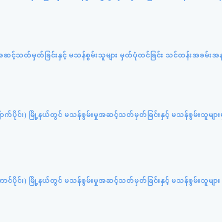
အဆင့်သတ်မှတ်ခြင်းနှင့် မသန်စွမ်းသူများ မှတ်ပုံတင်ခြင်း သင်တန်းအခမ်းအ
ောက်ပိုင်း) မြို့နယ်တွင် မသန်စွမ်းမှုအဆင့်သတ်မှတ်ခြင်းနှင့် မသန်စွမ်းသူများ
ောင်ပိုင်း) မြို့နယ်တွင် မသန်စွမ်းမှုအဆင့်သတ်မှတ်ခြင်းနှင့် မသန်စွမ်းသူများ