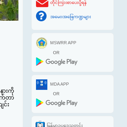
တိုင်ကြားစာပေးပို့ရန်
အမေး၊အဖြေကဏ္ဍများ
MSWRR APP
OR
MDA APP
နားကို
OR
ါက်တာ
ျင်း
မြန်မာဥပဒေသတင်း