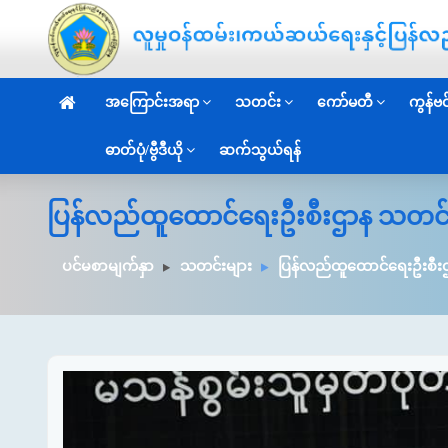
အကြောင်းအရာ
သတင်း
ကော်မတီ
ကွန်ဗင်
ဓာတ်ပုံ/ဗွီဒီယို
ဆက်သွယ်ရန်
ပြန်လည်ထူထောင်ရေးဦးစီးဌာန သတင်
ပင်မစာမျက်နှာ
သတင်းများ
ပြန်လည်ထူထောင်ရေးဦးစီး