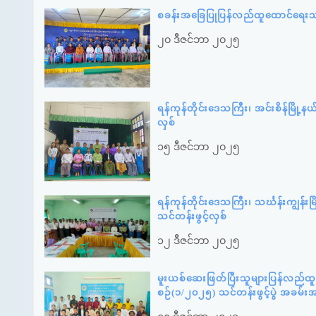
စခန်းအခြေပြုပြန်လည်ထူထောင်ရေးသင်
၂၀ ဒီဇင်ဘာ ၂၀၂၅
ရန်ကုန်တိုင်းဒေသကြီး၊ အင်းစိန်မြို့န
လှစ်
၁၅ ဒီဇင်ဘာ ၂၀၂၅
ရန်ကုန်တိုင်းဒေသကြီး၊ သင်္ဃန်းကျွန်းမ
သင်တန်းဖွင့်လှစ်
၁၂ ဒီဇင်ဘာ ၂၀၂၅
မူးယစ်ဆေးဖြတ်ပြီးသူများပြန်လည်ထူ
စဉ်(၁/၂၀၂၅) သင်တန်းဖွင့်ပွဲ အခမ်း