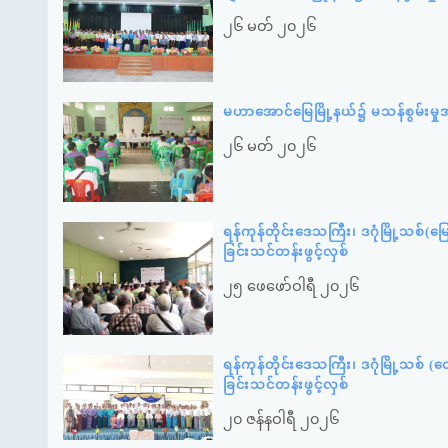
၂၆ မတ် ၂၀၂၆
မဟာအောင်မြေမြို့နယ်၌ မသန်စွမ်းမှု
၂၆ မတ် ၂၀၂၆
ရန်ကုန်တိုင်းဒေသကြီး၊ ဒဂုံမြို့သစ်(မြ
ခြင်းသင်တန်းဖွင့်လှစ်
၂၅ ဖေဖော်ဝါရီ ၂၀၂၆
ရန်ကုန်တိုင်းဒေသကြီး၊ ဒဂုံမြို့သစ် (တ
ခြင်းသင်တန်းဖွင့်လှစ်
၂၀ ဇန်နဝါရီ ၂၀၂၆