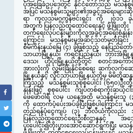
ပုံအခြေခံဥပဒေတွင် နိုင်ငံတော်သည် မသန်စွမ
အပြင် မသန်စွမ်းသူများ၏အခွင့်အရေးများဆို
ရာ ကုလသမဂ္ဂကွန်ဗင်းရှင်း ကို ၂၀၁၁ ခုနှ
အတွက် ပြန်လည်ထူထောင်ရေးနှင့် ဖွံ့ဖြိုးတိုး
တက်ရေးလုပ်ငန်းများကိုလူ့အခွင့်အရေးစံနှ
ကြောင်း၊ မသန်စွမ်းမှုအဆင့်သတ်မှတ်ခြင်း န
စီမံကိန်းနယ်မြေ (၄) ခုဖြစ်သည့် နေပြည်တော်ကေ
သာယာမြို့နယ်၊ ကရင်ပြည်နယ်၊ ဘားအံမြို့နယ်နှ
ဒေသ၊ ဟိုပုံးမြို့နယ်တို့တွင် စတင်အကောင်အ
အားလုံးကို လွှမ်းခြုံနိုင်စေရေး ဆက်လက်ဆေ
မြို့နယ်နှင့် လှိုင်သာယာမြို့နယ်တို့မှ မိမိ
ကြသည့် မသန်စွမ်းသူစုစုပေါင်း (၆၅၀)ဦးတို့
နှုန်းဖြင့် စုစုပေါင်း ကျပ်တစ်ရာကိုးဆယ့်
ဖေဖော်ဝါရီ လမှ ယနေ့အထိ မသန်စွမ်းသူ (
ကို
ထောက်ပံ့ပေးအပ်ခဲ့ပြီးဖြစ်ပါကြောင်း၊
တည်ရန်ပုံငွေကျပ် (၃) ဘီလီယံကိုလည်
ပြန်လည်ထူထောင်ရေးဦးစီးဌာနနှင့် အသေ
ပူးပေါင်း၍တိုးပွားအောင်ဆောင်ရွက်ပြီး မသ
ဖွံ့ဖြိုးတိုး တက်စေရေး
လုပ်ငန်းများနှင့် မသန