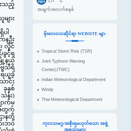
ားသည့်
အချက်အလက်စနစ်
ူများ
ှိပါ
မိုးလေဝသဆိုင်ရာ WEBSITE မျာ:
ု ကနဦး
လှိုင်
Tropical Storm Risk (TSR)
ပ်ခွင့်ရ
ို့နယ်
Joint Typhoon Warning
္ဗသီရိ
Center(JTWC)
ရယူခဲ့
Indian Meteorological Department
သောင်း
ခုနှစ်
Windy
သန်း)
Thai Meteorological Department
ျောက်မ
အတွက်
နတို့
ပွားဘဝ
ကုလသမဂ္ဂ/အစိုးရမဟုတ်သော အဖွဲ့
အစည်းများ
ုံးစွဲ