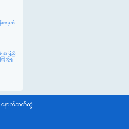
န်းအမှတ်
စ် အပြည်
ြည့်ရှု
နောက်ဆက်တွဲ