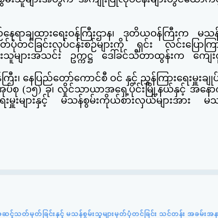
်နေရာချထားရေးဝန်ကြီးဌာန
၊ ဒုတိယဝန်ကြီးက မသန်စွ
တ်ပုံတင်ခြင်းလုပ်ငန်းစဉ်များကို
ရှင်း လင်းပြောကြားခ
်းသူများအသင်း ဥက္ကဋ္ဌ ဒေါ်ခင်သီတာထွန်းက ကျေးဇ
ြီး၊ နေပြည်တော်ကောင်စီ ဝင် နှင့် ညွှန်ကြားရေးမှူးချုပ်
ုပ်စု (၁၅) ခု၊ လှိုင်သာယာအရှေ့ပိုင်းမြို့နယ်နှင့် အနောက
ေးမှူးများနှင့် မသန်စွမ်းကိုယ်စားလှယ်များအား မသန
အဆင့်သတ်မှတ်ခြင်းနှင့် မသန်စွမ်းသူများမှတ်ပုံတင်ခြင်း သင်တန်း အခမ်းအ