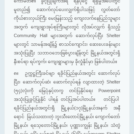
ကော်မတီ၏ ခွင့်ပြုချက်အရ ရန်ပုံငွေ ရရှိမှုအပေါ်တွင်
မူတည်၍ ဆောက်လုပ်ပေးလျှက်ရှိပါသဖြင့် လွှတ်တော်
ကိုယ်စားလှယ်ကြီး မေးမြန်းသည့် ကျေးလက်နေပြည်သူများ
အတွက် ကျေးရွာအုပ်စုကြီးများတွင် လိုအပ်လျှက် ရှိသည့်
Community Hall များအတွက် ဆောက်လုပ်ပြီး Shelter
များတွင် သာမန်အချိန်၌ စာသင်ကျောင်း၊ ဆေးပေးခန်းများ
အသုံးပြုပြီး သဘာဝဘေးဖြစ်ပွားချိန်တွင် မြို့နယ်အတွင်းရှိ
နီးစပ်ရာ ရပ်ကွက်၊ ကျေးရွာများမှ ခိုလှုံနိုင်မှာ ဖြစ်ပါတယ်။
၈။
ဥက္ကဋ္ဌကြီးခင်ဗျာ ရခိုင်ပြည်နယ်အတွင်း ဆောက်လုပ်
ပြီး၊ ဆောက်လုပ်ဆဲ၊ ဆောက်လုပ်ရန် လျာထားတဲ့ Shelter
(၅၄)လုံးကို မြေပုံနှင့်တကွ တင်ပြနိုင်ရေး Powerpoint
အသုံးပြုခွင့်ပြုနိုင် ပါရန် တင်ပြအပ်ပါတယ်။ တင်ပြပါ
ရခိုင်ပြည်နယ်အတွင်းရှိ မြို့နယ်(၁၇)မြို့နယ်အနက် အနီ
ရောင် ခြယ်သထားတဲ့ ဘူးသီးတောင်မြို့နယ်၊ ကျောက်တော်
မြို့နယ်၊ ရသေ့တောင်မြို့နယ်၊ ပုဏ္ဏားကျွန်း မြို့နယ်၊ သံတွဲ
မြို့နယ်၊ ဂွမြို့နယ်စတဲ့ မြို့နယ် (၆)မြို့နယ်ကတော့ Shelter