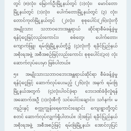
တွင် (၈)လုံး၊ မြောက်ဦးမြို့နယ်တွင် (၁)လုံး၊ မောင်တော
မြို့နယ်တွင် (၁)လုံး၊ ပေါက်တောမြို့နယ်တွင် (၃) လုံး၊
တောင်ကုတ်မြို့နယ်တွင် (၂)လုံး၊ စုစုပေါင်း(၂၆)လုံးကို
အမျိုးသား သဘာဝဘေးအန္တရာယ် ဆိုင်ရာစီမံခန့်ခွဲမှု
ရန်ပုံငွေဖြင့်လည်းကောင်း၊ စစ်တွေ၊ ပေါက်တော၊
ကျောက်ဖြူ၊ ရမ်းဗြဲမြို့နယ်တို့၌ (၄)လုံးကို ရခိုင်ပြည်နယ်
အစိုးရအဖွဲ့ အစီအစဉ်ဖြင့်လည်းကောင်း စုစုပေါင်း(၃၀) လုံး
ဆောက်လုပ်ပေးမှာ ဖြစ်ပါတယ်။
၅။
အမျိုးသားသဘာဝဘေးအန္တရာယ်ဆိုင်ရာ စီမံခန့်ခွဲမှု
ရန်ပုံငွေဖြင့် ဆောက်လုပ်ပေးမည့် (၂၆)လုံး အနက် ရမ်းဗြဲ
မြို့နယ်အတွက် (၄)လုံးပါဝင်ခဲ့ရာ ဘေးဒဏ်ခံခိုလှုံရန်
အဆောက်အဦ (၁)လုံးစီကို သင်ပေါင်းချောင်း၊ သင်္ဂနက်၊ မ
ကျဉ်းနှင့် စက္ကုကျွန်းရေကောင်းချောင်း ကျေးရွာတို့တွင်
စတင် ဆောက်လုပ်လျှက်ရှိပါတယ်။ ဒါ့အပြင် ရခိုင်ပြည်နယ်
အစိုးရအဖွဲ့ အစီအစဉ်ဖြင့် ရမ်းဗြဲမြို့နယ်၊ အောင်လှပြင်