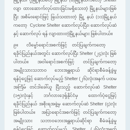
လျာ ထားဆောက်လုပ်ထားခြင်းမရှိသေးတဲ့ မြို့နယ်များဖြစ်
ပြီး အစိမ်းရောင်ဖြင့် ခြယ်သထားတဲ့ မြို့ နယ် (၁၁)မြို့နယ်
ကတော့ Cyclone Shelter ဆောက်လုပ်ပြီး၊ ဆောက်လုပ်ဆဲ
နှင့် ဆောက်လုပ် ရန် လျာထားတဲ့မြို့နယ်များ ဖြစ်ပါတယ်။
၉။
လိမ္မော်ရောင်အစက်ဖြင့် တင်ပြချက်ကတော့
ရခိုင်ပြည်နယ်အတွင်း ဆောက်လုပ်ပြီး Shelter (၂၄)လုံး ဖြစ်
ပါတယ်။ အဝါရောင်အစက်ဖြင့် တင်ပြချက်ကတော့
အမျိုးသားသဘာဝ ဘေးအန္တရာယ် ဆိုင်ရာစီမံခန့်ခွဲမှု
ရန်ပုံငွေဖြင့် ဆောက်လုပ်မည့် Shelter (၂၆)လုံးအနက် ပထမ
အကြိမ် တင်ဒါခေါ်ယူ ပြီးသည့် ဆောက်လုပ်ဆဲ Shelter
(၁၅)လုံးနှင့် ဘင်္ဂလားဒေ့ရှ်နိုင်ငံမှ ထောက်ပံ့ငွေဖြင့်
ရခိုင်ပြည်နယ် အစိုးရအဖွဲ့မှ ဆောက်လုပ်ဆဲ Shelter (၄)လုံး
ဖြစ်ပါတယ်။ အပြာရောင်အစက်ဖြင့် တင်ပြချက်ကတော့
အမျိုးသား သဘာဝဘေးအန္တရာယ်ဆိုင်ရာ စီမံခန့်ခွဲမှု
ရန်ပုံငွေဖြင့် ဆောက်လုပ်မည့် Shelter (၂၆)လုံးအနက်