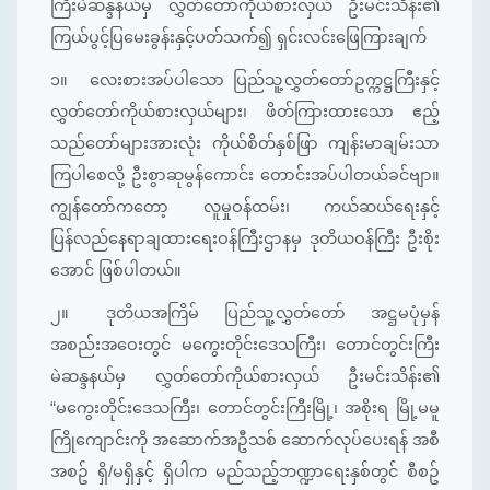
ကြီးမဲဆန္ဒနယ်မှ လွှတ်တော်ကိုယ်စားလှယ် ဦးမင်းသိန်း၏
ကြယ်ပွင့်ပြမေးခွန်းနှင့်ပတ်သက်၍ ရှင်းလင်းဖြေကြားချက်
၁။
လေးစားအပ်ပါသော ပြည်သူ့လွှတ်တော်ဥက္ကဋ္ဌကြီးနှင့်
လွှတ်တော်ကိုယ်စားလှယ်များ၊ ဖိတ်ကြားထားသော ဧည့်
သည်တော်များအားလုံး ကိုယ်စိတ်နှစ်ဖြာ ကျန်းမာချမ်းသာ
ကြပါစေလို့ ဦးစွာဆုမွန်ကောင်း တောင်းအပ်ပါတယ်ခင်ဗျာ။
ကျွန်တော်ကတော့ လူမှုဝန်ထမ်း၊ ကယ်ဆယ်ရေးနှင့်
ပြန်လည်နေရာချထားရေးဝန်ကြီးဌာနမှ ဒုတိယဝန်ကြီး ဦးစိုး
အောင် ဖြစ်ပါတယ်။
၂။
ဒုတိယအကြိမ် ပြည်သူ့လွှတ်တော် အဋ္ဌမပုံမှန်
အစည်းအဝေးတွင် မကွေးတိုင်းဒေသကြီး၊ တောင်တွင်းကြီး
မဲဆန္ဒနယ်မှ လွှတ်တော်ကိုယ်စားလှယ် ဦးမင်းသိန်း၏
“မကွေးတိုင်းဒေသကြီး၊ တောင်တွင်းကြီးမြို့၊ အစိုးရ မြို့မမူ
ကြိုကျောင်းကို အဆောက်အဦသစ် ဆောက်လုပ်ပေးရန် အစီ
အစဥ် ရှိ/မရှိနှင့် ရှိပါက မည်သည့်ဘဏ္ဍာရေးနှစ်တွင် စီစဥ်