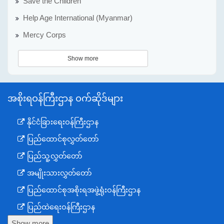
Save the Children
Help Age International (Myanmar)
Mercy Corps
Show more
အစိုးရဝန်ကြီးဌာန ဝက်ဆိုဒ်များ
နိုင်ငံခြားရေးဝန်ကြီးဌာန
ပြည်ထောင်စုလွှတ်တော်
ပြည်သူ့လွှတ်တော်
အမျိုးသားလွှတ်တော်
ပြည်ထောင်စုအစိုးရအဖွဲ့ရုံးဝန်ကြီးဌာန
ပြည်ထဲရေးဝန်ကြီးဌာန
Show more
ကာကွယ်ရေးဝန်ကြီးဌာန