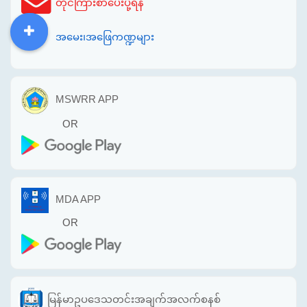
တိုင်ကြားစာပေးပို့ရန်
အမေး၊အဖြေကဏ္ဍများ
DDM
MOS
DSW
DOR
MSWRR APP
OR
MDA APP
OR
မြန်မာဥပဒေသတင်းအချက်အလက်စနစ်