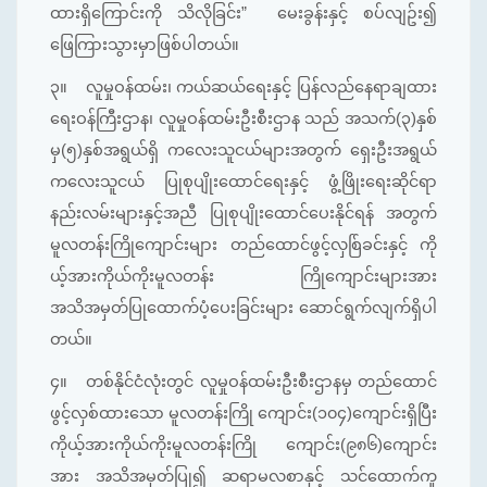
ထားရှိကြောင်းကို သိလိုခြင်း” မေးခွန်းနှင့် စပ်လျဥ်း၍
ဖြေကြားသွားမှာဖြစ်ပါတယ်။
၃။
လူမှုဝန်ထမ်း၊ ကယ်ဆယ်ရေးနှင့် ပြန်လည်နေရာချထား
ရေးဝန်ကြီးဌာန၊ လူမှုဝန်ထမ်းဦးစီးဌာန သည် အသက်(၃)နှစ်
မှ(၅)နှစ်အရွယ်ရှိ ကလေးသူငယ်များအတွက် ရှေးဦးအရွယ်
ကလေးသူငယ် ပြုစုပျိုးထောင်ရေးနှင့် ဖွံ့ဖြိုးရေးဆိုင်ရာ
နည်းလမ်းများနှင့်အညီ ပြုစုပျိုးထောင်ပေးနိုင်ရန် အတွက်
မူလတန်းကြိုကျောင်းများ တည်ထောင်ဖွင့်လှစ်ြခင်းနှင့် ကို
ယ့်အားကိုယ်ကိုးမူလတန်း ကြိုကျောင်းများအား
အသိအမှတ်ပြုထောက်ပံ့ပေးခြင်းများ ဆောင်ရွက်လျက်ရှိပါ
တယ်။
၄။
တစ်နိုင်ငံလုံးတွင် လူမှုဝန်ထမ်းဦးစီးဌာနမှ တည်ထောင်
ဖွင့်လှစ်ထားသော မူလတန်းကြို ကျောင်း(၁၀၄)ကျောင်းရှိပြီး
ကိုယ့်အားကိုယ်ကိုးမူလတန်းကြို ကျောင်း(၉၈၆)ကျောင်း
အား အသိအမှတ်ပြု၍ ဆရာမလစာနှင့် သင်ထောက်ကူ