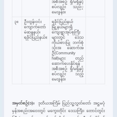
အစီအစဥ် ရှိ/မရှိနှင့်
စပ်လျဥ်း သည်‌့
မေးခွန်း။
၃။
ဦးထွန်းဝင်း
ရခိုင်ပြည်နယ်
ကျောက်တော်
မြို့နယ်များရှိ
မဲဆန္ဒနယ်၊
ကျေးရွာအုပ်စုကြီး
ရခိုင်ပြည်နယ်။
များတွင် ဒေသ
ကိုယ်စားပြု ဘက်စုံ
သုံးအ ဆောက်အ
ဦ(Community
hall)များ တည်
ဆောက်ပေးနိုင်ရန်
အစီအစဉ် ရှိ/မရှိနှင့်
စပ်လျဉ်း သည့်
မေးခွန်း။
အမှတ်စဉ်(၁)
။
ဒုတိယအကြိမ် ပြည်သူ့လွှတ်တော် အဋ္ဌမပုံ
မှန်အစည်းအ‌ဝေးတွင် မကွေးတိုင်း ဒေသကြီး၊ တောင်တွင်း