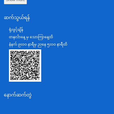
နယ်စပ်ရေးရာဝန်ကြီးဌာန
ဆက်သွယ်ရန်
စီမံကိန်း၊ဘဏ္ဍာရေးနှင့်စက်မှုဝန်ကြီးဌာန
ရင်းနှီးမြှုပ်နှံမှုနှင့် နိုင်ငံခြားစီးပွားဆက်သွယ်ရေးဝန်ကြီးဌာန
ရုံးဖွင့်ချိန်
အပြည်ပြည်ဆိုင်ရာပူးပေါင်းဆောင်ရွက်ရေးဝန်ကြီးဌာန
တနင်္လာနေ့ မှ သောကြာနေ့ထိ
ပြန်ကြားရေးဝန်ကြီးဌာန
နံနက် ၉းဝ၀ နာရီမှ ညနေ ၅းဝ၀ နာရီထိ
သာသနာရေးနှင့် ယဉ်ကျေးမှုဝန်ကြီးဌာန
စိုက်ပျိုးရေး၊မွေးမြူရေးနှင့်ဆည်မြောင်းဝန်ကြီးဌာန
ပို့ဆောင်ရေးနှင့်ဆက်သွယ်ရေးဝန်ကြီးဌာန
သယံဇာတနှင့်ပတ်ဝန်းကျင်ထိန်းသိမ်းရေးဝန်ကြီးဌာန
လျှပ်စစ်နှင့်စွမ်းအင်ဝန်ကြီးဌာန
နောက်ဆက်တွဲ
အလုပ်သမား၊လူဝင်မှုကြီးကြပ်ရေးနှင့်ပြည်သူ့အင်အား
ဝန်ကြီးဌာန
စီးပွားရေးနှင့်ကူးသန်းရောင်းဝယ်ရေးဝန်ကြီးဌာန