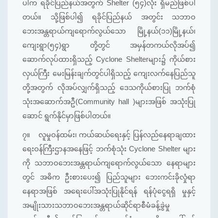
ပါက ရခိုင်ပြည်နယ်အတွက် Shelter (၅၄)လုံး ရှိမည်ဖြစ်ပါ
တယ်။ သို့ဖြစ်ပါ၍ ရခိုင်ပြည်နယ် အတွင်း သဘာဝ
ဘေးအန္တရာယ်ကျရောက်လွယ်သော မြို့နယ်(၁၁)မြို့နယ်၊
ကျေးရွာ(၅၄)ရွာ တို့တွင် အမှန်တကယ်လိုအပ်၍
ဆောက်လုပ်ထားရှိသည့် Cyclone Shelterများ၌ ကိုယ်စား
လှယ်ကြီး မေးမြန်းချက်တွင်ပါရှိသည့် ကျေးလက်နေပြည်သူ
တို့အတွက် လိုအပ်လျှက်ရှိသည့် ဒေသကိုယ်စားပြု ဘက်စုံ
သုံးအဆောက်အဦ(Community hall )များအဖြစ် အသုံးပြု
ဆောင် ရွက်နိုင်မှာဖြစ်ပါတယ်။
၇။
လူမှုဝန်ထမ်း၊ ကယ်ဆယ်ရေးနှင့် ပြန်လည်နေရာချထား
ရေးဝန်ကြီးဌာနအနေဖြင့် ဘက်စုံသုံး Cyclone Shelter များ
ကို သဘာဝဘေးအန္တရာယ်ကျရောက်လွယ်သော နေရာများ
တွင် အဓိက ဦးစားပေး၍ ပြည်သူများ ဘေးကင်းခိုလှုံရာ
နေရာအဖြစ် အရေးပေါ်အသုံးပြုနိုင်ရန် ရန်ပုံငွေရရှိ မှုနှင့်
အမျိုးသားသဘာဝဘေးအန္တရာယ်ဆိုင်ရာစီမံခန့်ခွဲမှု