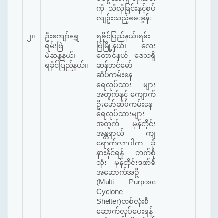
ကို သိလိုခြင်းနှင့်စပ်
လျဥ်းသည့်မေးခွန်း
၂။
ဦးကျော်ရွှေ
ရခိုင်ပြည်နယ်၊ရမ်း
ရမ်းဗြဲ
ဗြဲမြို့နယ်၊ လေး
မဲဆန္ဒနယ်၊
တောင်နယ် ဒေသရှိ
ရခိုင်ပြည်နယ်။
ဆန်တင်မော်
ဆိပ်ကမ်းနေ
ရေလုပ်သား များ
အတွက်နှင့် ကျောက်
ဦးမော်ဆိပ်ကမ်းနေ
ရေလုပ်သားများ
အတွက် မုန်တိုင်း
အန္တရာယ် ကျ
ရောက်လာပါက ခို
နားနိုင်ရန် ဘက်စုံ
သုံး မုန်တိုင်းဒဏ်ခံ
အဆောက်အဦ
(Multi Purpose
Cyclone
Shelter)တစ်လုံးစီ
ဆောက်လုပ်ပေးရန်