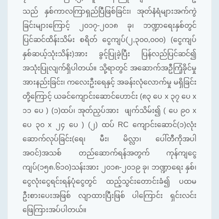
သည် နှစ်ကာလကြာရှည်ပြီဖြစ်ခြင်း၊ အုတ်နံရံများအက်ကွဲ
ခြင်းများကြောင့် ၂၀၁၇-၂၀၁၈ ခု၊ ဘဏ္ဍာရေးနှစ်တွင်
ပြင်ဆင်ထိန်းသိမ်း စရိတ် ငွေကျပ်(၂,၃၀၀,၀၀၀) (ငွေကျပ်
နှစ်ဆယ့်သုံးသိန်း)အား ခွင့်ပြုခဲ့ပြီး ပြန်လည်ပြင်ဆင်၍
အသုံးပြုလျက်ရှိပါတယ်။ သို့ရာတွင် အဆောက်အဦကြံ့ခိုင်မှု
အားနည်းခြင်း၊ ကလေးဦးရေနှင့် အခန်းလုံလောက်မှု မရှိခြင်း
တို့ကြောင့် ယခင်ကျောင်းဆောင်ဟောင်း (၈၃ ပေ x ၃၇ ပေ x
၁၁ ပေ ) (၁)ထပ်၊ အုတ်ညှပ်အား ဖျက်သိမ်း၍ ( ပေ ၉၀ x
ပေ ၃၀ x ၂၄ ပေ ) (၂) ထပ် RC ကျောင်းဆောင်(၁)လုံး
ဆောက်လုပ်ခြင်း(ရေ၊ မီး၊ မိလ္လာ၊ ပေါ်တီကိုအပါ
အဝင်)အသစ် တည်ဆောက်ရန်အတွက် ကုန်ကျငွေ
ကျပ်(၁၅၈.၆၁၀)သန်းအား ၂၀၁၈-၂၀၁၉ ခု၊ ဘဏ္ဍာရေး နှစ်၊
ငွေလုံးငွေရင်းရန်ပုံငွေတွင် ထည့်သွင်းတောင်းခံ၍ ပထမ
ဦးစားပေးအဖြစ် လျာထားပြီးဖြစ် ပါကြောင်း ရှင်းလင်း
ဖြေကြားအပ်ပါတယ်။