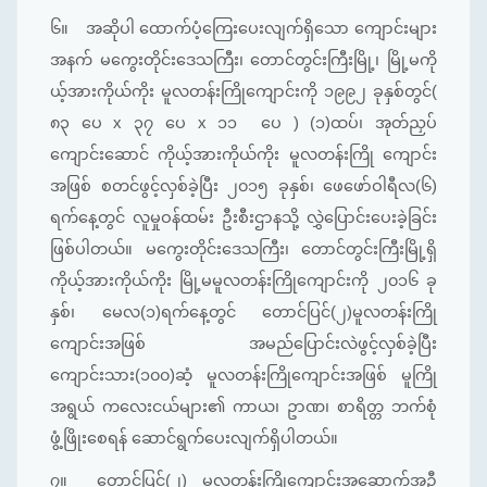
၆။
အဆိုပါ ထောက်ပံ့ကြေးပေးလျက်ရှိသော ကျောင်းများ
အနက် မကွေးတိုင်းဒေသကြီး၊ တောင်တွင်းကြီးမြို့၊ မြို့မကို
ယ့်အားကိုယ်ကိုး မူလတန်းကြိုကျောင်းကို ၁၉၉၂ ခုနှစ်တွင်(
၈၃ ပေ x ၃၇ ပေ x ၁၁ ပေ ) (၁)ထပ်၊ အုတ်ညှပ်
ကျောင်းဆောင် ကိုယ့်အားကိုယ်ကိုး မူလတန်းကြို ကျောင်း
အဖြစ် စတင်ဖွင့်လှစ်ခဲ့ပြီး ၂၀၁၅ ခုနှစ်၊ ဖေဖော်ဝါရီလ(၆)
ရက်နေ့တွင် လူမှုဝန်ထမ်း ဦးစီးဌာနသို့ လွှဲပြောင်းပေးခဲ့ခြင်း
ဖြစ်ပါတယ်။ မကွေးတိုင်းဒေသကြီး၊ တောင်တွင်းကြီးမြို့ရှိ
ကိုယ့်အားကိုယ်ကိုး မြို့မမူလတန်းကြိုကျောင်းကို ၂၀၁၆ ခု
နှစ်၊ မေလ(၁)ရက်နေ့တွင် တောင်ပြင်(၂)မူလတန်းကြို
ကျောင်းအဖြစ် အမည်ပြောင်းလဲဖွင့်လှစ်ခဲ့ပြီး
ကျောင်းသား(၁၀၀)ဆံ့ မူလတန်းကြိုကျောင်းအဖြစ် မူကြို
အရွယ် ကလေးငယ်များ၏ ကာယ၊ ဥာဏ၊ စာရိတ္တ ဘက်စုံ
ဖွံ့ဖြိုးစေရန် ဆောင်ရွက်ပေးလျက်ရှိပါတယ်။
၇။
တောင်ပြင်(၂) မူလတန်းကြိုကျောင်းအဆောက်အဦ