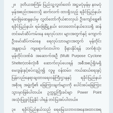
၂။
ဒုတိယအကြိမ် ပြည်သူ့လွှတ်တော် အဋ္ဌမပုံမှန်မှ နဝမပုံ
မှန်အစည်းအဝေးသို့ ဆက်လက် ထားရှိသည့် ရခိုင်ပြည်နယ်၊
ရမ်းဗြဲမဲဆန္ဒနယ်မှ လွှတ်တော်ကိုယ်စားလှယ် ဦးကျော်ရွှေ၏
ရခိုင်ပြည်နယ်၊ ရမ်းဗြဲမြို့နယ်၊ လေးတောင်နယ်ဒေသရှိ ဆန်
တင်မော်ဆိပ်ကမ်းနေ ရေလုပ်သား များအတွက်နှင့် ကျောက်
ဦးမော်ဆိပ်ကမ်းနေ ရေလုပ်သားများအတွက် မုန်တိုင်း
အန္တရာယ် ကျရောက်လာပါက ခိုနားနိုင်ရန် ဘက်စုံသုံး
မုန်တိုင်းဒဏ်ခံ အဆောက်အဦ (Multi Purpose Cyclone
Shelter)တစ်လုံးစီ ဆောက်လုပ်ပေးရန် အစီအစဉ်ရှိ/မရှိ
မေးခွန်းနှင့်စပ်လျဥ်း၍ လူမှု ဝန်ထမ်း၊ ကယ်ဆယ်ရေးနှင့်
ပြန်လည်နေရာချထားရေးဝန်ကြီးဌာနနှင့် ရခိုင်ပြည်နယ်
အစိုးရ အဖွဲ့တို့၏ ဖြေကြားချက်များကို ပေါင်းစပ်‌ဖြေကြား
သွားမှာဖြစ်ပါတယ်။ ဥက္ကဋ္ဌကြီးခင်ဗျာ Power Point
အသုံးပြုခွင့်ပြုနိုင် ပါရန် တင်ပြအပ်ပါတယ်။
၃။
ရခိုင်ပြည်နယ်သည် ရေမြေသဘာ၀အနေအထားအရ