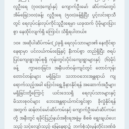
လူဦးရေ (၇၀၀)ကျော်နှင့် ကျောက်ဦးမော် ဆိပ်ကမ်းတွင်
အိမ်ခြေ(၁၀၀)ခန့်၊ လူဦးရေ (၅၀၀)ခန့်ရှိပြီး ပွင့်လင်းရာသီ
တွင် ရေလုပ်ငန်းလုပ်ကိုင်သူဦးရေမှာ ယခုထက် ပိုမိုများပြား
စွာ နေထိုင်လျက်ရှိ ကြောင်း သိရှိရပါတယ်။
၁၀။
အဆိုပါဆိပ်ကမ်း(၂)ခုရှိ ရေလုပ်သားများ၏ နေထိုင်ရာ
နေရာမှာ ပင်လယ်ကမ်းခြေနှင့် နီးကပ်စွာ တည်ရှိပြီး ဇရပ်
ပြင်ကျေးရွာအုပ်စုရှိ ကုန်းတွင်းပိုင်းကျေးရွာများနှင့် (၆)မိုင်
ခန့် ကွာဝေးခြင်း၊ အနီးပတ်ဝန်းကျင်တွင် တောင်ကုန်း
တောင်တန်းများ မရှိခြင်း၊ သဘာဝဘေးအန္တရာယ် ကျ
ရောက်သည့်အခါ ပြောင်းရွှေ့ခိုနားနိုင်ရန် အဆောက်အဦများ
မရှိခြင်းတို့ကြောင့် ယင်းဒေသရှိ ရေလုပ်သားများနှင့်
မိသားစုဝင်များ ဘေးအန္တရာယ်ကင်းရှင်းစွာ ခိုလှုံနိုင်ရန်
အတွက် ဆန်တင်မော်ဆိပ်ကမ်းနှင့် ကျောက်ဦးမော်ဆိပ်ကမ်း
တို့ အနီးတွင် ရခိုင်ပြည်နယ်အစိုးရအဖွဲ့မှ စိစစ် ရွေးချယ်ပေး
သည့် သင့်လျော်သည့် မြေနေရာ၌ ဘက်စုံသုံးမုန်တိုင်းဒဏ်ခံ