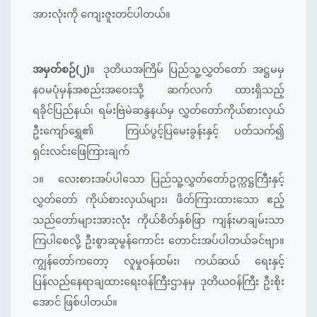
အားလုံးကို ကျေးဇူးတင်ပါတယ်။
အမှတ်စဉ်(၂)
။
ဒုတိယအကြိမ် ပြည်သူ့လွှတ်တော် အဋ္ဌမမှ
နဝမပုံမှန်အစည်းအဝေးသို့ ဆက်လက် ထားရှိသည့်
ရခိုင်ပြည်နယ်၊ ရမ်းဗြဲမဲဆန္ဒနယ်မှ လွှတ်တော်ကိုယ်စားလှယ်
ဦးကျော်ရွှေ၏ ကြယ်ပွင့်ပြမေးခွန်းနှင့် ပတ်သက်၍
ရှင်းလင်းဖြေကြားချက်
၁။
လေးစားအပ်ပါသော ပြည်သူ့လွှတ်တော်ဥက္ကဋ္ဌကြီးနှင့်
လွှတ်တော် ကိုယ်စားလှယ်များ၊ ဖိတ်ကြားထားသော ဧည့်
သည်တော်များအားလုံး ကိုယ်စိတ်နှစ်ဖြာ ကျန်းမာချမ်းသာ
ကြပါစေလို့ ဦးစွာဆုမွန်ကောင်း တောင်းအပ်ပါတယ်ခင်ဗျာ။
ကျွန်တော်ကတော့ လူမှုဝန်ထမ်း၊ ကယ်ဆယ် ရေးနှင့်
ပြန်လည်နေရာချထားရေးဝန်ကြီးဌာနမှ ဒုတိယဝန်ကြီး ဦးစိုး
အောင် ဖြစ်ပါတယ်။