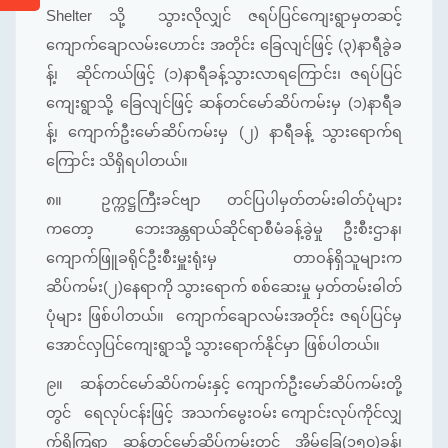
Shelter သို့ သွားလိုလျှင် ဇရပ်ပြင်ကျေးရွာမှတဆင့်
ကျောက်ချောလမ်းဟောင်း အတိုင်း ခြေလျင်ဖြင့် (၃)နာရီခွဲခ
န့်၊ ဆိုင်ကယ်ဖြင့် (၁)နာရီခန့်သွားလာရကြောင်း၊ ဇရပ်ပြင်
ကျေးရွာသို့ ခြေလျင်ဖြင့် ဆန်တင်မော်ဆိပ်ကမ်းမှ (၁)နာရီခ
န့်၊ ကျောက်ဦးမော်ဆိပ်ကမ်းမှ (၂) နာရီခန့် သွားရောက်ရ
ကြောင်း သိရှိရပါတယ်။
၈။
ဥက္ကဋ္ဌကြီးခင်ဗျာ တင်ပြပါမှတ်တမ်းဓါတ်ပုံများ
ကတော့ ဘေးအန္တရာယ်ဆိုင်ရာစီမံခန့်ခွဲမှု ဦးစီးဌာန၊
ကျောက်ဖြူခရိုင်ဦးစီးမှူးရုံးမှ တာဝန်ရှိသူများက
ဆိပ်ကမ်း(၂)နေရာကို သွားရောက် စစ်ဆေးမှု မှတ်တမ်းဓါတ်
ပုံများ ဖြစ်ပါတယ်။ ကျောက်ချောလမ်းအတိုင်း ဇရပ်ပြင်မှ
အောင်လှပြင်ကျေးရွာသို့ သွားရောက်နိုင်မှာ ဖြစ်ပါတယ်။
၉။
ဆန်တင်မော်ဆိပ်ကမ်းနှင့် ကျောက်ဦးမော်ဆိပ်ကမ်းတို့
တွင် ရေလုပ်ငန်းဖြင့် အသက်မွေးဝမ်း ကျောင်းလုပ်ကိုင်လျှ
က်ရှိကြရာ ဆန်တင်မော်ဆိပ်ကမ်းတွင် အိမ်ခြေ(၁၅၀)ခန့်၊