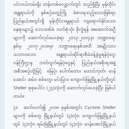
ပင်လယ်ကမ်းရိုး တန်းတစ်လျှောက်တွင် တည်ရှိပြီး မုန်တိုင်း
အန္တရာယ်ကို နှစ်စဉ်တွေ့ကြုံ ခံစားရသည့်ဒေသဖြစ်ရာ
ပြည်နယ်အတွင်းရှိ မုန်တိုင်းအန္တရာယ် ကျရောက်နိုင်သော
နေရာများ၌ ဘေးဒဏ်ခံ ဘက်စုံသုံး ခိုလှုံရန် အဆောက်အဦ
များကို ဆောက်လုပ်ပေးခဲ့ရာ ၂၀၁၃-၂၀၁၄ခု၊ ဘဏ္ဍာရေး
နှစ်မှ ၂၀၁၇-၂၀၁၈ခု၊ ဘဏ္ဍာရေးနှစ်အထိ အမျိုးသား
သဘာဝဘေး အန္တရာယ်ဆိုင်ရာစီမံခန့်ခွဲမှုရန်ပုံငွေ၊
ဝန်ကြီးဌာန ဘတ်ဂျက်ရန်ပုံငွေနှင့် ပြည်နယ်အစိုးရအဖွဲ့
အစီအစဉ်တို့ဖြင့် မြေပုံ၊ ပေါက်တော၊ တောင်ကုတ်၊ မာန်
အောင်၊ အမ်း၊ စစ်တွေ၊ မင်းပြား၊ ကျောက်ဖြူမြို့နယ်တို့တွင်
Shelter စုစုပေါင်း (၂၄)လုံးကို ဆောက်လုပ်ပေးခဲ့ပြီး ဖြစ်ပါ
တယ်။
၄။
ဆက်လက်၍ ၂၀၁၈ ခုနှစ်အတွင်း Cyclone Shelter
များကို စစ်တွေ မြို့နယ်တွင် (၃)လုံး၊ ကျောက်ဖြူမြို့နယ်
တွင် (၄)လုံး၊ ရမ်းဗြဲမြို့နယ်တွင် (၄)လုံး၊ မာန်အောင်မြို့နယ်