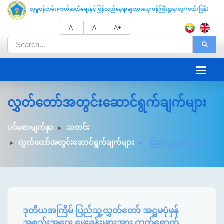
A-
A
A+
လွှတ်တော်အတွင်းဆောင်ရွက်ချက်များ
ပင်မစာမျက်နှာ
သတင်း
လွှတ်တော်အတွင်းဆောင်ရွက်ချက်များ
ပြည်သူ့လွှတ်တော်
ဒုတိယအကြိမ် ပြည်သူ့လွှတ်တော် အဋ္ဌမပုံမှန်
အစည်းအဝေး မေးခွန်းများအား တက်ရောက်