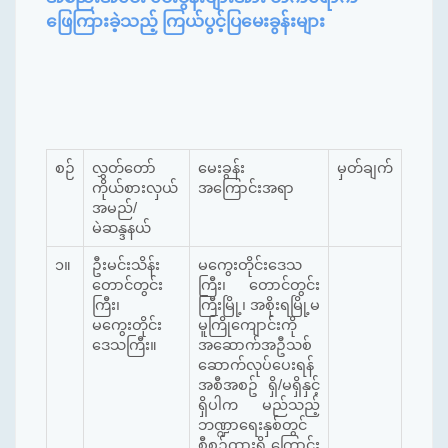
ဖြေကြားခဲ့သည့် ကြယ်ပွင့်ပြမေးခွန်းများ
စဉ်
လွှတ်တော်
မေးခွန်း
မှတ်ချက်
ကိုယ်စားလှယ်
အကြောင်းအရာ
အမည်/
မဲဆန္ဒနယ်
၁။
ဦးမင်းသိန်း
မကွေးတိုင်းဒေသ
တောင်တွင်း
ကြီး၊ တောင်တွင်း
ကြီး၊
ကြီးမြို့၊ အစိုးရမြို့မ
မကွေးတိုင်း
မူကြိုကျောင်းကို
ဒေသကြီး။
အဆောက်အဦသစ်
ဆောက်လုပ်ပေးရန်
အစီအစဥ် ရှိ/မရှိနှင့်
ရှိပါက မည်သည့်
ဘဏ္ဍာရေးနှစ်တွင်
စီစဥ်ထားရှိ ကြောင်း