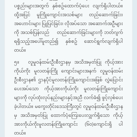
ပစ္စည်းများအတွက် နှစ်စဥ်ထောက်ပံ့ပေး လျက်ရှိပါတယ်။
ထို့အပြင် မူကြိုကျောင်းအသစ်များ တည်ဆောက်ခြင်း၊
အဟောင်းများ ပြုပြင်ခြင်း၊ လိုအပ်သော အဆောက်အဦများ
ကို အသစ်ပြန်လည် တည်ဆောက်ခြင်းများကို ဘတ်ဂျက်
ရရှိသည့်အပေါ်မူတည်၍ နှစ်စဥ် ဆောင်ရွက်လျက်ရှိပါ
တယ်။
၅။
လူမှုဝန်ထမ်းဦးစီးဌာနမှ အသိအမှတ်ပြု ကိုယ့်အား
ကိုယ်ကိုး မူလတန်းကြို ကျောင်းများအနက် လူမှုဝန်ထမ်း
ဦးစီးဌာန၏ ဌာနပိုင်မူလတန်းကြိုကျောင်းအဖြစ် လွှဲပြောင်း
ပေးအပ်သော ကိုယ့်အားကိုယ်ကိုး မူလတန်းကြိုကျောင်း
များကို လုပ်ထုံးလုပ်နည်းများနှင့်အညီ လက်ခံ၍ ဖွင့်လှစ်ပေး
ခဲ့ပါတယ်။ မကွေးတိုင်းဒေသကြီးတွင် လူမှုဝန်ထမ်းဦးစီးဌာန
မှ အသိအမှတ်ပြု ထောက်ပံ့ကြေးပေးလျှက်ရှိသော ကိုယ့်
အားကိုယ်ကိုးမူလတန်းကြိုကျောင်း (၆၀)ကျောင်းရှိ ပါ
တယ်။