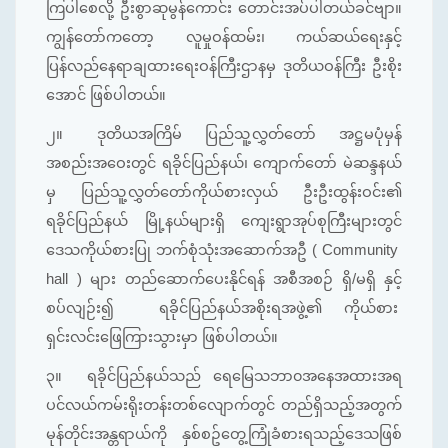
ကြပါစေလို့ ဦးစွာဆုမွန်ကောင်း တောင်းအပ်ပါတယ်ခင်ဗျာ။
ကျွန်တော်ကတော့ လူမှုဝန်ထမ်း၊ ကယ်ဆယ်ရေးနှင့်
ပြန်လည်နေရာချထားရေးဝန်ကြီးဌာနမှ ဒုတိယဝန်ကြီး ဦးစိုး
အောင် ဖြစ်ပါတယ်။
၂။
ဒုတိယအကြိမ် ပြည်သူ့လွှတ်တော် အဋ္ဌမပုံမှန်
အစည်းအဝေးတွင် ရခိုင်ပြည်နယ်၊ ကျောက်တော် မဲဆန္ဒနယ်
မှ ပြည်သူ့လွှတ်တော်ကိုယ်စားလှယ် ဦးဦးထွန်းဝင်း၏
ရခိုင်ပြည်နယ် မြို့နယ်များရှိ ကျေးရွာအုပ်စုကြီးများတွင်
ဒေသကိုယ်စားပြု ဘက်စုံသုံးအဆောက်အဦ ( Community
hall ) များ တည်ဆောက်ပေးနိုင်ရန် အစီအစဉ် ရှိ/မရှိ နှင့်
စပ်လျဉ်း၍ ရခိုင်ပြည်နယ်အစိုးရအဖွဲ့၏ ကိုယ်စား
ရှင်းလင်းဖြေကြားသွားမှာ ဖြစ်ပါတယ်။
၃။
ရခိုင်ပြည်နယ်သည် ရေမြေသဘာ၀အနေအထားအရ
ပင်လယ်ကမ်းရိုးတန်းတစ်လျောက်တွင် တည်ရှိသည့်အတွက်
မုန်တိုင်းအန္တရာယ်ကို နှစ်စဥ်တွေ့ကြုံခံစားရသည့်ဒေသဖြစ်