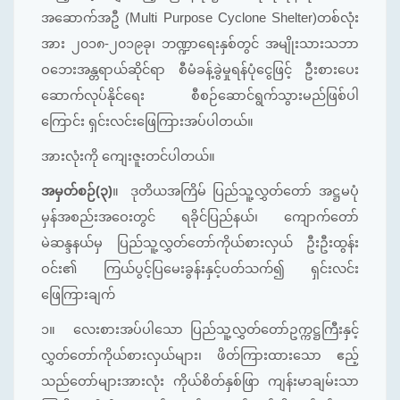
အဆောက်အဦ (Multi Purpose Cyclone Shelter)တစ်လုံး
အား ၂၀၁၈-၂၀၁၉ခု၊ ဘဏ္ဍာရေးနှစ်တွင် အမျိုးသားသဘာ
ဝဘေးအန္တရာယ်ဆိုင်ရာ စီမံခန့်ခွဲမှုရန်ပုံငွေဖြင့် ဦးစားပေး
ဆောက်လုပ်နိုင်ရေး စီစဉ်ဆောင်ရွက်သွားမည်ဖြစ်ပါ
ကြောင်း ရှင်းလင်းဖြေကြားအပ်ပါတယ်။
အားလုံးကို ကျေးဇူးတင်ပါတယ်။
အမှတ်စဉ်(၃)
။
ဒုတိယအကြိမ် ပြည်သူ့လွှတ်တော် အဋ္ဌမပုံ
မှန်အစည်းအ‌ဝေးတွင် ရခိုင်ပြည်နယ်၊ ကျောက်တော်
မဲဆန္ဒနယ်မှ ပြည်သူ့လွှတ်တော်ကိုယ်စားလှယ် ဦးဦးထွန်း
ဝင်း၏ ကြယ်ပွင့်ပြမေးခွန်းနှင့်ပတ်သက်၍ ရှင်းလင်း
ဖြေကြားချက်
၁။
လေးစားအပ်ပါသော ပြည်သူ့လွှတ်တော်ဥက္ကဋ္ဌကြီးနှင့်
လွှတ်တော်ကိုယ်စားလှယ်များ၊ ဖိတ်ကြားထားသော ဧည့်
သည်တော်များအားလုံး ကိုယ်စိတ်နှစ်ဖြာ ကျန်းမာချမ်းသာ