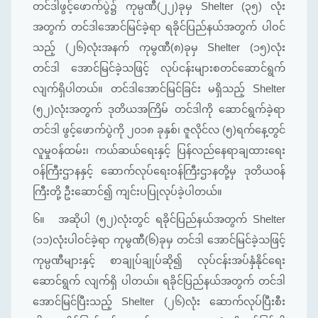
တင်ဒါဖွင့်ဖောက်ပွဲ၌ ကုမ္ပဏီ(၂၂)ခုမှ Shelter (၃၅) လုံး
အတွက် တင်ဒါအောင်မြင်ခဲ့ရာ ရခိုင်ပြည်နယ်အတွက် ပါဝင်
သည့် (၂၆)လုံးအနက် ကုမွဏီ(၈)ခုမှ Shelter (၁၅)လုံး
တင်ဒါ အောင်မြင်ခဲ့သဖြင့် လုပ်ငန်းများစတင်ဆောင်ရွက်
လျက်ရှိပါတယ်။ တင်ဒါအောင်မြင်ခြင်း မရှိသည့် Shelter
(၅၂)လုံးအတွက် ဒုတိယအကြိမ် တင်ဒါကို ဆောင်ရွက်ခဲ့ရာ
တင်ဒါ ဖွင့်ဖောက်ပွဲကို ၂၀၁၈ ခုနှစ်၊ ဇူလိုင်လ (၅)ရက်နေ့တွင်
လူမှုဝန်ထမ်း၊ ကယ်ဆယ်ရေးနှင့် ပြန်လည်နေရာချထားရေး
ဝန်ကြီးဌာနနှင့် ဆောက်လုပ်ရေးဝန်ကြီးဌာနတို့မှ ဒုတိယ၀န်
ကြီးတို့ ဦးဆောင်၍ ကျင်းပပြုလုပ်ခဲ့ပါတယ်။
၆။
အဆိုပါ (၅၂)လုံးတွင် ရခိုင်ပြည်နယ်အတွက် Shelter
(၁၁)လုံးပါဝင်ခဲ့ရာ ကုမွဏီ(၆)ခုမှ တင်ဒါ အောင်မြင်ခဲ့သဖြင့်
ကုမ္ပဏီများနှင့် စာချုပ်ချုပ်ဆို၍ လုပ်ငန်းအပ်နှံနိုင်ရေး
ဆောင်ရွက် လျက်ရှိ ပါတယ်။ ရခိုင်ပြည်နယ်အတွက် တင်ဒါ
အောင်မြင်ပြီးသည့် Shelter (၂၆)လုံး ဆောက်လုပ်ပြီးစီး