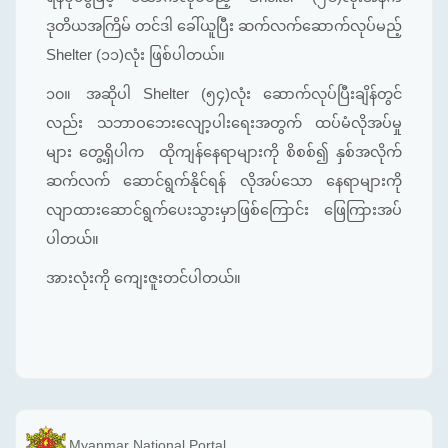
ဒုတိယအကြိမ် တင်ဒါ ခေါ်ယူပြီး ဆက်လက်ဆောက်လုပ်မည့်
Shelter (၁၁)လုံး ဖြစ်ပါတယ်။
၁၀။
အဆိုပါ Shelter (၅၄)လုံး ဆောက်လုပ်ပြီးချိန်တွင်
လည်း သဘာဝဘေးလျော့ပါးရေးအတွက် ထပ်မံလိုအပ်မှု
များ တွေ့ရှိပါက ထိုကျန်နေရာများကို စိစစ်၍ နှစ်အလိုက်
ဆက်လက် ဆောင်ရွက်နိုင်ရန် လိုအပ်သော နေရာများကို
လျာထားဆောင်ရွက်ပေးသွားမှာဖြစ်ကြောင်း ဖြေကြားအပ်
ပါတယ်။
အားလုံးကို ကျေးဇူးတင်ပါတယ်။
Myanmar National Portal