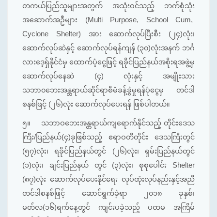
တကယ်ပြည်သူများအတွက် အသုံးဝင်သည့် ဘက်စုံသုံး
အဆောက်အဦများ (Multi Purpose, School Cum,
Cyclone Shelter) အား ဆောက်လုပ်ပြီးစီး (၂၄)လုံး၊
ဆောက်လုပ်ဆဲနှင့် ဆောက်လုပ်ရန်ကျန် (၃၀)လုံးအနက် ဘင်္ဂ
လားဒေ့ရှ်နိုင်ငံမှ ထောက်ပံ့ငွေဖြင့် ရခိုင်ပြည်နယ်အစိုးရအဖွဲ့မှ
ဆောက်လုပ်နေဆဲ (၄) လုံးနှင့် အမျိုးသား
သဘာ၀ဘေးအန္တရာယ်ဆိုင်ရာစီမံခန့်ခွဲမှုရန်ပုံငွေမှ တင်ဒါ
စနစ်ဖြင့် (၂၆)လုံး ဆောက်လုပ်ပေးရန် ဖြစ်ပါတယ်။
၅။
သဘာဝဘေးအန္တရာယ်ကျရောက်နိုင်သည့် တိုင်းဒေသ
ကြီး/ပြည်နယ်(၄)ခုဖြစ်သည့် ဧရာဝတီတိုင်း ဒေသကြီးတွင်
(၅၇)လုံး၊ ရခိုင်ပြည်နယ်တွင် (၂၆)လုံး၊ ရှမ်းပြည်နယ်တွင်
(၁)လုံး၊ ချင်းပြည်နယ် တွင် (၃)လုံး၊ စုစုပေါင်း Shelter
(၈၇)လုံး ဆောက်လုပ်ပေးနိုင်ရေး လုပ်ထုံးလုပ်နည်းနှင့်အညီ
တင်ဒါစနစ်ဖြင့် ဆောင်ရွက်ခဲ့ရာ ၂၀၁၈ ခုနှစ်၊
မတ်လ(၁၆)ရက်နေ့တွင် ကျင်းပခဲ့သည့် ပထမ အကြိမ်