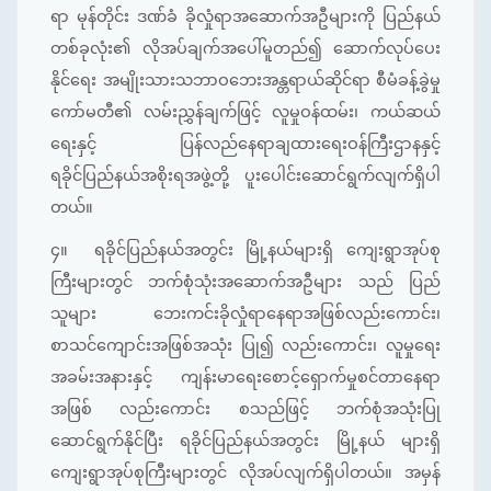
ရာ မုန်တိုင်း ဒဏ်ခံ ခိုလှုံရာအဆောက်အဦများကို ပြည်နယ်
တစ်ခုလုံး၏ လိုအပ်ချက်အပေါ်မူတည်၍ ဆောက်လုပ်ပေး
နိုင်ရေး အမျိုးသားသဘာဝဘေးအန္တရာယ်ဆိုင်ရာ စီမံခန့်ခွဲမှု
ကော်မတီ၏ လမ်းညွှန်ချက်ဖြင့် လူမှုဝန်ထမ်း၊ ကယ်ဆယ်
ရေးနှင့် ပြန်လည်နေရာချထားရေးဝန်ကြီးဌာနနှင့်
ရခိုင်ပြည်နယ်အစိုးရအဖွဲ့တို့ ပူးပေါင်းဆောင်ရွက်လျက်ရှိပါ
တယ်။
၄။
ရခိုင်ပြည်နယ်အတွင်း မြို့နယ်များရှိ ကျေးရွာအုပ်စု
ကြီးများတွင် ဘက်စုံသုံးအဆောက်အဦများ သည် ပြည်
သူများ ဘေးကင်းခိုလှုံရာနေရာအဖြစ်လည်းကောင်း၊
စာသင်ကျောင်းအဖြစ်အသုံး ပြု၍ လည်းကောင်း၊ လူမှုရေး
အခမ်းအနားနှင့် ကျန်းမာရေးစောင့်ရှောက်မှုစင်တာနေရာ
အဖြစ် လည်းကောင်း စသည်ဖြင့် ဘက်စုံအသုံးပြု
ဆောင်ရွက်နိုင်ပြီး ရခိုင်ပြည်နယ်အတွင်း မြို့နယ် များရှိ
ကျေးရွာအုပ်စုကြီးများတွင် လိုအပ်လျက်ရှိပါတယ်။ အမှန်