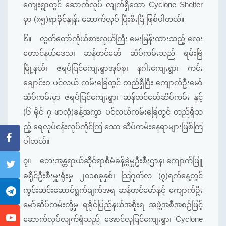
ကျေးရွာတွင် ဆောက်လုပ် လျက်ရှိသော Cyclone Shelter
မှာ (၈၅)ရာခိုင်နှုန်း ဆောက်လုပ် ပြီးစီးပြီ ဖြစ်ပါတယ်။
၆။
လွှတ်တော်ကိုယ်စားလှယ်ကြီး မေးမြန်းထားသည့် လေး
တောင်နယ်ဒေသ၊ ဆန်တင်မော် ဆိပ်ကမ်းသည် ရမ်းဗြဲ
မြို့နယ်၊ ဇရပ်ပြင်ကျေးရွာအုပ်စု၊ နဂါးကျေးရွာ၊ ကင်း
ချောင်းဝ ပင်လယ် ကမ်းခြေတွင် တည်ရှိပြီး ကျောက်ဦးမော်
ဆိပ်ကမ်းမှာ ဇရပ်ပြင်ကျေးရွာ၊ ဆန်တင်မော်ဆိပ်ကမ်း နှင့်
(၆ မိုင် ၇ ဖာလုံ)ခန့်အကွာ ပင်လယ်ကမ်း‌ခြေတွင် တည်ရှိသ
ည့် ရေလုပ်ငန်းလုပ်ကိုင်ကြ သော ဆိပ်ကမ်းနေရာများဖြစ်ကြ
ပါတယ်။
၇။
ဘေးအန္တရာယ်ဆိုင်ရာစီမံခန့်ခွဲမှုဦးစီးဌာန၊ ကျောက်ဖြူ
ခရိုင်ဦးစီးမှူးရုံးမှ ၂၀၁၈ခုနှစ်၊ သြဂုတ်လ (၇)ရက်နေ့တွင်
ကွင်းဆင်းဆောင်ရွက်ချက်အရ ဆန်တင်မော်နှင့် ကျောက်ဦး
မော်ဆိပ်ကမ်းတို့မှ ရခိုင်ပြည်နယ်အစိုးရ အဖွဲ့အစီအစဉ်ဖြင့်
ဆောက်လုပ်လျက်ရှိသည့် အောင်လှပြင်ကျေးရွာ၊ Cyclone