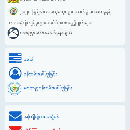
၂၀၂၀ ပြည့်နှစ် အထွေထွေရွေးကောက်ပွဲ မဲမသမာမှုနှင့်
တရားမဲ့ပြုကျင့်မှုများအပေါ် စုံစမ်းတွေ့ရှိချက်များ
နေ့စဉ်မိုးလေဝသခန့်မှန်းချက်
တင်ဒါ
ဝန်ထမ်းခေါ်ယူခြင်း
စေတနာ့ဝန်ထမ်းခေါ်ယူခြင်း
အကြံပြုစာပေးပို့ရန်