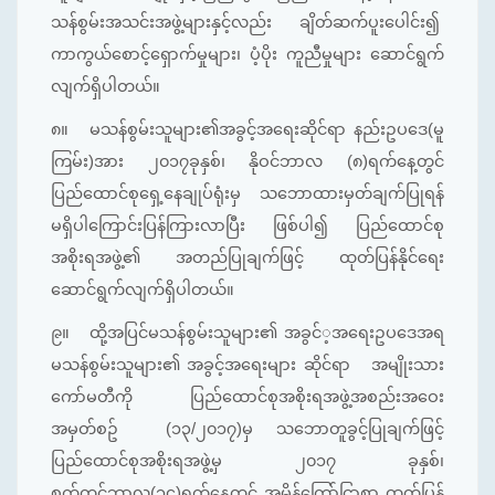
သန်စွမ်းအသင်းအဖွဲ့များနှင့်လည်း ချိတ်ဆက်ပူးပေါင်း၍
ကာကွယ်စောင့်ရှောက်မှုများ၊ ပံ့ပိုး ကူညီမှုများ ဆောင်ရွက်
လျက်ရှိပါတယ်။
၈။
မသန်စွမ်းသူများ၏အခွင့်အရေးဆိုင်ရာ နည်းဥပဒေ(မူ
ကြမ်း)အား ၂၀၁၇ခုနှစ်၊ နိုဝင်ဘာလ (၈)ရက်နေ့တွင်
ပြည်ထောင်စုရှေ့နေချုပ်ရုံးမှ သဘောထားမှတ်ချက်ပြုရန်
မရှိပါကြောင်းပြန်ကြားလာပြီး ဖြစ်ပါ၍ ပြည်ထောင်စု
အစိုးရအဖွဲ့၏ အတည်ပြုချက်ဖြင့် ထုတ်ပြန်နိုင်ရေး
ဆောင်ရွက်လျက်ရှိပါတယ်။
၉။
ထို့အပြင်မသန်စွမ်းသူများ၏ အခွင်‌့အရေးဥပဒေအရ
မသန်စွမ်းသူများ၏ အခွင့်အရေးများ ဆိုင်ရာ အမျိုးသား
ကော်မတီကို ပြည်ထောင်စုအစိုးရအဖွဲ့အစည်းအဝေး
အမှတ်စဥ် (၁၃/၂၀၁၇)မှ သဘောတူခွင့်ပြုချက်ဖြင့်
ပြည်ထောင်စုအစိုးရအဖွဲ့မှ ၂၀၁၇ ခုနှစ်၊
စက်တင်ဘာလ(၁၄)ရက်နေ့တွင် အမိန့်ကြော်ငြာစာ ထုတ်ပြန်