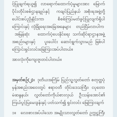
င့်ပြုချက်ရယူ၍ လာရောက်ထောက်ပံ့မှုများအား မြောက်
ပိုင်းတိုင်းစစ်ဌာနချုပ်နှင့် ကချင်ပြည်နယ် အစိုးရအဖွဲ့တို့
ပေါင်းစပ်ညှိနှိုင်းကာ စိစစ်ကြပ်မတ်ခွင့်ပြုလျက်ရှိပါ
ကြောင်းနှင့် လုံခြုံရေးအခြေအနေများ တည်ငြိမ်လာပါက
အမြန်ဆုံး ထောက်ပံ့ပေးနိုင်ရေး သက်ဆိုင်ရာဌာနအဖွဲ့
အစည်းများနှင့် ပူးပေါင်း ဆောင်ရွက်သွားမည် ဖြစ်ပါ
ကြောင်းရှင်းလင်းဖြေကြားအပ်ပါတယ်။
အားလုံးကိုကျေးဇူးတင်ပါတယ်။
အမှတ်စဉ်(၂)
။
ဒုတိယအကြိမ် ပြည်သူ့လွှတ်တော် စတုတ္ထပုံ
မှန်အစည်းအ‌ဝေးတွင် ဧရာဝတီ တိုင်းဒေသကြီး၊ ငပုတော
မဲဆန္ဒနယ်၊ လွှတ်တော်ကိုယ်စားလှယ် ဦးသန်းအောင်၏
ကြယ်ပွင့်ပြမေးခွန်းနှင့် ပတ်သက်၍ ရှင်းလင်း ဖြေကြားချက်
၁။
လေးစားအပ်ပါသော အမျိုးသားလွှတ်တော် ဥက္ကဋ္ဌကြီး