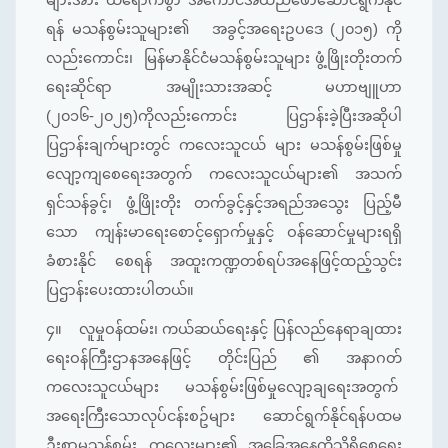
ရန် မသန်စွမ်းသူများ၏ အခွင့်အရေးဥပဒေ (၂၀၁၅) ကို
လည်းကောင်း၊ မြန်မာနိုင်ငံမသန်စွမ်းသူများ ဖွံ့ဖြိုးတိုးတက်
ရေးဆိုင်ရာ အမျိုးသားအဆင့် မဟာဗျူဟာ
(၂၀၁၆-၂၀၂၅)ကိုလည်းကောင်း ပြဌာန်းခဲ့ပြီးအဆိုပါ
ပြဌာန်းချက်များတွင် ကလေးသူငယ် များ မသန်စွမ်းဖြစ်မှု
လျော့ကျစေရေးအတွက် ကလေးသူငယ်များ၏ အသက်
ရှင်သန်ခွင့်၊ ဖွံ့ဖြိုးတိုး တက်ခွင့်နှင့်အရည်အသွေး ပြည့်မီ
သော ကျန်းမာရေးစောင့်ရှောက်မှုနှင့် ဝန်ဆောင်မှုများရရှိ
ခံစားနိုင် စေရန် အထူးကဏ္ဍတစ်ရပ်အနေဖြင့်ထည့်သွင်း
ပြဌာန်းပေးထားပါတယ်။
၄။
လူမှုဝန်ထမ်း၊ ကယ်ဆယ်ရေးနှင့် ပြန်လည်နေရာချထား
ရေးဝန်ကြီးဌာနအနေဖြင့် တိုင်းပြည် ၏ အနာဂတ်
ကလေးသူငယ်များ မသန်စွမ်းဖြစ်မှုလျော့ချရေးအတွက်
အရေးကြီးသောလုပ်ငန်းစဥ်များ ဆောင်ရွက်နိုင်ရန်ပထမ
ဦးစွာမသန်စွမ်း ကလေးများ၏ အခြေအနေကိုသိရှိစေရေး