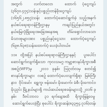
အတွက် လက်တလော ထောက် ပံ့ငွေကျပ်
(၃၆၇၀.၄၇၄)သန်းနှင့်ပစ္စည်းတန်ဖိုးငွေကျပ်
(၁၆၅၆၂.၈၅၇)သန်း ထောက်ပံ့ဆောင်ရွက်ခဲ့ သည့်အနက်
နယ်စပ်ရေးရာဝန်ကြီးဌာနမှ ကချင်ပြည်နယ်အတွင်း
နယ်မြေလုံခြုံရေးအခြေအနေအရ တိမ်းရှောင်လာသော
မိသားစုများအား ပစ္စည်းနှင့်ငွေသား ထောက်ပံ့ငွေကျပ်
(၆၉၈.၆၃၈)သန်းထောက်ပံ့ ပေးခဲ့ပါတယ်။
၁၁။
ထို့အပြင် နယ်စပ်ရေးရာဝန်ကြီးဌာနနှင့် ပူးပေါင်း
ဆောင်ရွက်လျက်ရှိသော ကုလသမဂ္ဂ ကမ္ဘာ့စားနပ်ရိက္ခာအစီ
အစဥ်(WFP)မှ ၂၀၁၁ ခုနှစ်၊ သြဂုတ်လမှ စတင်၍
စားနပ်ရိက္ခာများ လစဥ် ထောက်ပံ့ပေးလျက်ရှိရာ မြစ်ကြီး
နား၊ ဝိုင်းမော်၊ ရွှေကူ၊ ဗန်းမော်၊ မိုးမောက်၊ မံစီ၊ မိုးကောင်း၊
မိုးညှင်း မြို့နယ်များရှိ ကယ်ဆယ်ရေးစခန်းများသို့ ၂၀၁၆ ခု
နှစ်၊ ဒီဇင်ဘာလ ၃၁ ရက်နေ့အထိ ရိက္ခာဖြန့်ဝေမှု
ဆောင်ရွက်ပေးခဲ့ပြီး စုပေါင်း ရိက္ခာဆန်(၈၃၃၅၄.၇၁၆)တန်၊