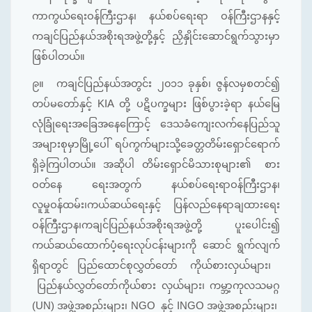
ကာကွယ်ရေးဝန်ကြီးဌာန၊ နယ်စပ်ရေးရာ ဝန်ကြီးဌာနနှင့်
ကချင်ပြည်နယ်အစိုးရအဖွဲ့တို့နှင့် ညှိနှိုင်းဆောင်ရွက်သွားမှာ
ဖြစ်ပါတယ်။
၉။
ကချင်ပြည်နယ်အတွင်း ၂၀၁၁ ခုနှစ်၊ ဇွန်လမှစတင်၍
တပ်မတော်နှင့် KIA တို့ ပဋိပက္ခများ ဖြစ်ပွားခဲ့ရာ နယ်မြေ
လုံခြုံရေးအခြေအနေကြောင့် ဒေသခံကျေးလက်နေပြည်သူ
အများစုမှာမြို့ပေါ် ရပ်ကွက်များသို့ခေတ္တတိမ်းရှောင်ရောက်
ရှိခဲ့ကြပါတယ်။ အဆိုပါ တိမ်းရှောင်မိသားစုများ၏ စား
ဝတ်နေ ရေးအတွက် နယ်စပ်ရေးရာဝန်ကြီးဌာန၊
လူမှုဝန်ထမ်း၊ကယ်ဆယ်ရေးနှင့် ပြန်လည်နေရာချထားရေး
ဝန်ကြီးဌာန၊ကချင်ပြည်နယ်အစိုးရအဖွဲ့တို့ ပူးပေါင်း၍
ကယ်ဆယ်ထောက်ပံ့ရေးလုပ်ငန်းများကို ဆောင် ရွက်လျက်
ရှိရာတွင် ပြည်ထောင်စုလွှတ်တော် ကိုယ်စားလှယ်များ၊
ပြည်နယ်လွှတ်တော်ကိုယ်စား လှယ်များ၊ ကမ္ဘာ့ကုလသမဂ္ဂ
(UN) အဖွဲ့အစည်းများ၊ NGO နှင့် INGO အဖွဲ့အစည်းများ၊