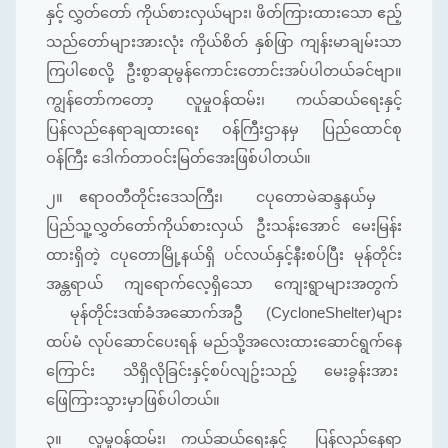
နှင့် လွှတ်တော် ကိုယ်စားလှယ်များ၊ ဖိတ်ကြားထားသော ဧည့်
သည်တော်များအားလုံး ကိုယ်စိတ် နှစ်ဖြာ ကျန်းမာချမ်းသာ
ကြပါစေလို့ ဦးစွာဆုမွန်ကောင်းတောင်းအပ်ပါတယ်ခင်ဗျာ။
ကျွန်တော်ကတော့ လူမှုဝန်ထမ်း၊ ကယ်ဆယ်ရေးနှင့်
ပြန်လည်နေရာချထားရေး ဝန်ကြီးဌာနမှ ပြည်ထောင်စု
ဝန်ကြီး ဒေါက်တာဝင်းမြတ်အေးဖြစ်ပါတယ်။
၂။
ဧရာဝတီတိုင်းဒေသကြီး၊ ငပုတောမဲဆန္ဒနယ်မှ
ပြည်သူ့လွှတ်တော်ကိုယ်စားလှယ် ဦးသန်းအောင် မေးမြန်း
ထားရှိတဲ့ ငပုတောမြို့နယ်ရှိ ပင်လယ်နှင့်နီးစပ်ပြီး မုန်တိုင်း
အန္တရာယ် ကျရောက်လေ့ရှိသော ကျေးရွာများအတွက်
မုန်တိုင်းဒဏ်ခံအဆောက်အဦ (CycloneShelter)များ
ထပ်မံ လုပ်ဆောင်ပေးရန် မည်သို့အလေးထားဆောင်ရွက်နေ
ကြောင်း သိရှိလိုခြင်းနှင့်စပ်လျဥ်းသည့် မေးခွန်းအား
ဖြေကြားသွားမှာဖြစ်ပါတယ်။
၃။
လူမှု၀န်ထမ်း၊ ကယ်ဆယ်ရေးနှင့် ပြန်လည်နေရာ