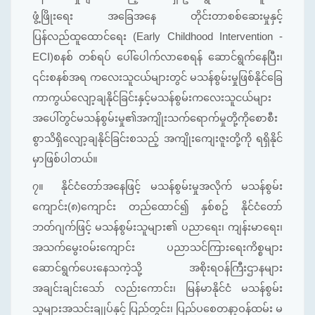
ဖွံ့ဖြိုးရေး အခြေအနေ တိုင်းတာစစ်ဆေးမှုနှင့်
ပြန်လည်ထူထောင်ရေး (Early Childhood Intervention -
ECI)စနစ် တစ်ရပ် ပေါ်ပေါက်လာစေရန် ဆောင်ရွက်နေပြီး၊
၎င်းစနစ်အရ ကလေးသူငယ်များတွင် မသန်စွမ်းမှုဖြစ်နိုင်ခြေ
ကာကွယ်လျော့ချနိုင်ခြင်းနှင့်မသန်စွမ်းကလေးသူငယ်များ
အပေါ်တွင်မသန်စွမ်းမှု၏အကျိုးသက်ရောက်မှုတို့ကိုစောစီး
စွာသိရှိလျော့ချနိုင်ခြင်းစသည့် အကျိုးကျေးဇူးတို့ကို ရရှိနိုင်
မှာဖြစ်ပါတယ်။
၇။
နိုင်ငံတော်အနေဖြင့် မသန်စွမ်းမှုအလိုက် မသန်စွမ်း
ကျောင်း(၈)ကျောင်း တည်ထောင်၍ နှစ်စဥ် နိုင်ငံတော်
ဘတ်ဂျက်ဖြင့် မသန်စွမ်းသူများ၏ ပညာရေး၊ ကျန်းမာရေး၊
အသက်မွေးဝမ်းကျောင်း ပညာသင်ကြားရေးကိစ္စများ
ဆောင်ရွက်ပေးနေသကဲ့သို့ အစိုးရဝန်ကြီးဌာနများ
အချင်းချင်းသော် လည်းကောင်း၊ မြန်မာနိုင်ငံ မသန်စွမ်း
သူများအသင်းချုပ်နှင့် ပြည်တွင်း၊ ပြည်ပစေတနာ့ဝန်ထမ်း မ