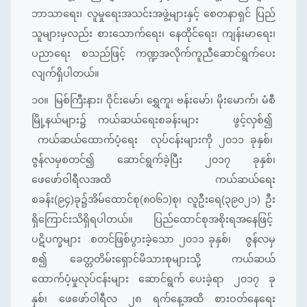
ဘာသာရေး၊ လူမှုရေးအသင်းအဖွဲ့များနှင့် စေတနာရှင် ပြည်
သူများမှလည်း စားသောက်ရေး၊ နေထိုင်ရေး၊ ကျန်းမာရေး၊
ပညာရေး စသည်ဖြင့် ကဏ္ဍအလိုက်ကူညီဆောင်ရွက်ပေး
လျက်ရှိပါတယ်။
၁၀။
မြစ်ကြီးနား၊ ဝိုင်းမော်၊ ရွှေကူ၊ ဗန်းမော်၊ မိုးမောက်၊ မံစီ
မြို့နယ်များ၌ ကယ်ဆယ်ရေးစခန်းများ ဖွင့်လှစ်၍
ကယ်ဆယ်ထောက်ပံ့ရေး လုပ်ငန်းများကို ၂၀၁၁ ခုနှစ်၊
ဇွန်လမှစတင်၍ ဆောင်ရွက်ခဲ့ပြီး ၂၀၁၇ ခုနှစ်၊
ဖေဖော်ဝါရီလအထိ ကယ်ဆယ်ရေး
စခန်း(၉၄)ခု၌အိမ်ထောင်စု(၈၀၆၁)စု၊ လူဦးရေ(၃၉၀၂၁) ဦး
ရှိကြောင်းသိရှိရပါတယ်။ ပြည်ထောင်စုအစိုးရအနေဖြင့်
ပဋိပက္ခများ စတင်ဖြစ်ပွားခဲ့သော ၂၀၁၁ ခုနှစ်၊ ဇွန်လမှ
စ၍ ခေတ္တတိမ်းရှောင်မိသားစုများသို့ ကယ်ဆယ်
ထောက်ပံ့မှုလုပ်ငန်းများ ဆောင်ရွက် ပေးခဲ့ရာ ၂၀၁၇ ခု
နှစ်၊ ဖေဖော်ဝါရီလ ၂၈ ရက်နေ့အထိ စားဝတ်နေရေး