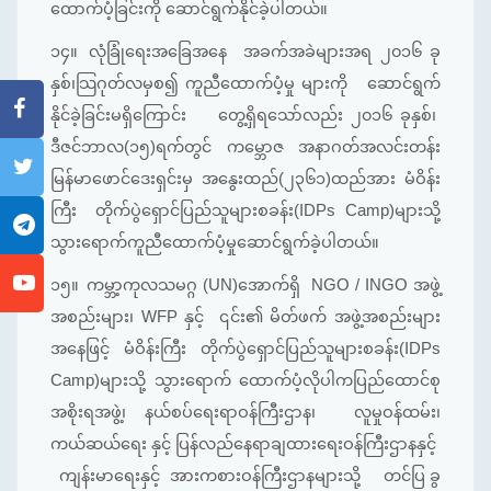
ထောက်ပံ့ခြင်းကို ဆောင်ရွက်နိုင်ခဲ့ပါတယ်။
၁၄။
လုံခြုံရေးအခြေအနေ အခက်အခဲများအရ ၂၀၁၆ ခု
နှစ်၊သြဂုတ်လမှစ၍ ကူညီထောက်ပံ့မှု များကို ဆောင်ရွက်
နိုင်ခဲ့ခြင်းမရှိကြောင်း တွေ့ရှိရသော်လည်း ၂၀၁၆ ခုနှစ်၊
ဒီဇင်ဘာလ(၁၅)ရက်တွင် ကမ္ဘောဇ အနာဂတ်အလင်းတန်း
မြန်မာဖောင်ဒေးရှင်းမှ အနွေးထည်(၂၃၆၁)ထည်အား မံဝိန်း
ကြီး တိုက်ပွဲရှောင်ပြည်သူများစခန်း(IDPs Camp)များသို့
သွားရောက်ကူညီထောက်ပံ့မှုဆောင်ရွက်ခဲ့ပါတယ်။
၁၅။
ကမ္ဘာ့ကုလသမဂ္ဂ (UN)အောက်ရှိ NGO / INGO အဖွဲ့
အစည်းများ၊ WFP နှင့် ၎င်း၏ မိတ်ဖက် အဖွဲ့အစည်းများ
အနေဖြင့် မံဝိန်းကြီး တိုက်ပွဲရှောင်ပြည်သူများစခန်း(IDPs
Camp)များသို့ သွားရောက် ထောက်ပံ့လိုပါကပြည်ထောင်စု
အစိုးရအဖွဲ့၊ နယ်စပ်ရေးရာဝန်ကြီးဌာန၊ လူမှုဝန်ထမ်း၊
ကယ်ဆယ်ရေး နှင့် ပြန်လည်နေရာချထားရေးဝန်ကြီးဌာနနှင့်
ကျန်းမာရေးနှင့် အားကစားဝန်ကြီးဌာနများသို့ တင်ပြ ခွ