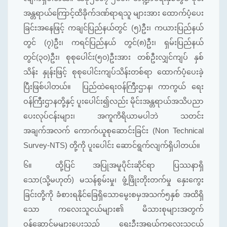
အန္တရာယ်ကြောင့်ထိခိုက်ဒဏ်ရာရသူ များအား ထောက်ပံ့ပေး
ခြင်းအနေဖြင့် ကချင်ပြည်နယ်တွင် (၅)ဦး၊ ကယားပြည်နယ်
တွင် (၇)ဦး၊ ကရင်ပြည်နယ် တွင်(၈)ဦး၊ ရှမ်းပြည်နယ်
တွင်(၃၀)ဦး၊ စုစုပေါင်း(၅၀)ဦးအား တစ်ဦးလျှင်ကျပ် နှစ်
သိန်း နှုန်းဖြင့် စုစုပေါင်းကျပ်သိန်းတစ်ရာ ထောက်ပံ့ပေးခဲ့
ပြီးဖြစ်ပါတယ်။ ပြည်ထဲရေးဝန်ကြီးဌာန၊ ကာကွယ် ရေး
ဝန်ကြီးဌာနတို့နှင့် ပူးပေါင်း၍လည်း မိုင်းအန္တရာယ်အသိပညာ
ပေးလုပ်ငန်းများ၊ အကူကိရိယာမပါဘဲ သတင်း
အချက်အလက် ကောက်ယူစုဆောင်းခြင်း (Non Technical
Survey-NTS) တို့ကို ပူးပေါင်း ဆောင်ရွက်လျက်ရှိပါတယ်။
၆။
ထို့ပြင် အပြုအမူပိုင်းဆိုင်ရာ ပြဿနာရှိ
သော(သို့မဟုတ်) မသန်စွမ်းမှု၊ ဖွံ့ဖြိုးတိုးတက်မှု နှေးကွေး
ခြင်းတို့ကို ခံစားရနိုင်ခြေရှိသောမွေးစမှအသက်၅နှစ် အထိရှိ
သော ကလေးသူငယ်များ၏ မိသားစုများအတွက်
ဝန်ဆောင်မှုများပေးသည့် ရှေးဦးအရွယ်ကလေးသူငယ်