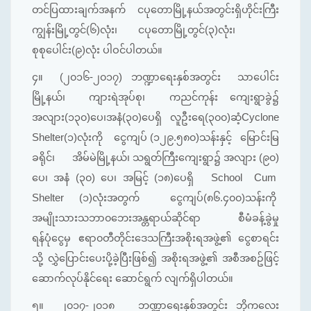
တင်ပြထားချက်အနက် ငပုတောမြို့နယ်အတွင်းရှိဟိုင်းကြီး
ကျွန်းမြို့တွင်(၆)လုံး၊ ငပုတောမြို့တွင်(၃)လုံး၊
စုစုပေါင်း(၉)လုံး ပါဝင်ပါတယ်။
၄။
(၂၀၁၆-၂၀၁၇) ဘဏ္ဍာရေးနှစ်အတွင်း သာပေါင်း
မြို့နယ်၊ ကျားရဲအုပ်စု၊ ကညင်ကုန်း ကျေးရွာခွဲ၌
အလျား(၁၃၀)ပေ၊အနံ(၃၀)ပေရှိ လူဦးရေ(၃၀၀)ဆံ့Cyclone
Shelter(၁)လုံးကို ငွေကျပ် (၁၂၉.၅၈၀)သန်းနှင့် မြောင်းမြ
ခရိုင်၊ အိမ်မဲမြို့နယ်၊ သရွတ်ကြီးကျေးရွာ၌ အလျား (၉၀)
ပေ၊ အနံ (၃၀) ပေ၊ အမြင့် (၁၈)ပေရှိ School Cum
Shelter (၁)လုံးအတွက် ငွေကျပ်(၈၆.၄၀၀)သန်းကို
အမျိုးသားသဘာ၀ဘေးအန္တရာယ်ဆိုင်ရာ စီမံခန့်ခွဲမှု
ရန်ပုံငွေမှ ဧရာ၀တီတိုင်းဒေသကြီးအစိုးရအဖွဲ့၏ ငွေစာရင်း
သို့ လွှဲပြောင်းပေးပို့ခဲ့ပြီးဖြစ်၍ အစိုးရအဖွဲ့၏ အစီအစဥ်ဖြင့်
ဆောက်လုပ်နိုင်ရေး ဆောင်ရွက် လျက်ရှိပါတယ်။
၅။
၂၀၁၇-၂၀၁၈ ဘဏ္ဍာရေးနှစ်အတွင်း ဘိုကလေး