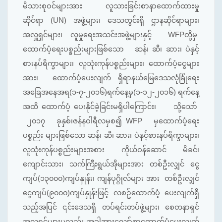
မိသားစုဝင်များအား လူသားခြင်းစာနာထောက်ထားမှု
ဆိုင်ရာ (UN) အဖွဲ့များ၊ ဒေသတွင်းရှိ ဌာနဆိုင်ရာများ၊
အလှူရှင်များ၊ လူမှုရေးအသင်းအဖွဲ့များနှင့် WFPတို့မှ
ထောက်ပံ့ရေးပစ္စည်းများဖြစ်သော ဆန်၊ ဆီ၊ ဆား၊ ပဲနှင့်
စားနပ်ရိက္ခာများ၊ လူသုံးကုန်ပစ္စည်းများ၊ ထောက်ပံ့ငွေများ
အား၊ ထောက်ပံ့ပေးလျက် ရှိရာနယ်မြေဒေသလုံခြုံရေး
အခြေအနေအရ(၁-၇-၂၀၁၆)ရက်နေ့မှ(၁-၁၂-၂၀၁၆) ရက်နေ့
အထိ ထောက်ပံ့ ပေးနိုင်ခဲ့ခြင်းမရှိပါကြောင်း၊ သို့သော်
၂၀၁၇ ခုနှစ်၊ဇန်နဝါရီလမှစ၍ WFP မှထောက်ပံ့ရေး
ပစ္စည်း များဖြစ်သော ဆန်၊ ဆီ၊ ဆား၊ ပဲနှင့်စားနပ်ရိက္ခာများ၊
လူသုံးကုန်ပစ္စည်းများအစား ကိုယ်ဝန်ဆောင် မိခင်၊
ကျောင်းသား၊ သက်ကြီးရွယ်အိုများအား တစ်ဦးလျှင် ငွေ
ကျပ်(၁၃၀၀၀)ကျပ်နှုန်း၊ ကျန်ပုဂ္ဂိုလ်များ အား တစ်ဦးလျှင်
ငွေကျပ်(၉၀၀၀)ကျပ်နှုန်းဖြင့် လစဥ်ထောက်ပံ့ ပေးလျက်ရှိ
သည့်အပြင် ၎င်းဒေသရှိ တပ်ရင်းတပ်ဖွဲ့များ၊ စေတနာရှင်
အလှူရှင်များမှလည်း အခါအားလျော်စွာထောက်ပံ့ပေးလျက်