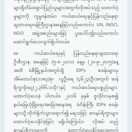
များရှိတိမ်းရှောင်ပြည်သူများအတွက်လိုအပ်သည့် ထောက်ပံ့
မှုများကို လူမှု၀န်ထမ်း၊ ကယ်ဆယ်ရေးနှင့်ပြန်လည်နေရာ
ချထားရေး၀န်ကြီးဌာနအနေဖြင့်လည်းကောင်း၊ UN, INGO,
NGO အဖွဲ့အစည်းများဖြင့် ပူးပေါင်း၍လည်းကောင်း
ဆောင်ရွက်ပေးလျက်ရှိပါတယ်။
၈။
ကယ်ဆယ်ရေးနှင့် ပြန်လည်နေရာချထားရေး
ဦးစီးဌာန အနေဖြင့် (၅-၈-၂၀၁၁) နေ့မှ (၂၀-၉-၂၀၁၅)နေ့
အထိ မံစီမြို့နယ်အတွင်းရှိ IDPs စခန်းများမှ
အိမ်ထောင်စု(၁၁၈၃)စု၊ လူဦးရေ (၄၆၂၃)ဦးအတွက် ဆန်
ရိက္ခာဖိုးငွေ(၂,၃၆၆,၁၁၄ိ/-)နှင့် ကယ်ဆယ်ရေးပစ္စည်းများ
ထောက်ပံ့ပေးခဲ့ ပါတယ်။ ၂၀၁၆ ခုနှစ် ဇူလိုင်လမှစ၍
နယ်မြေလုံခြုံရေးအခြေအနေအရ မံဝိန်းကြီး IDPs စခန်း
များသို့ တိုက်ရိုက်သွားရောက်၍ မရသဖြင့် စားနပ်ရိက္ခာများ
ထောက်ပံ့ပေးနိုင်ခဲ့ခြင်း မရှိပါကြောင်း၊ လိုအပ် သည့်
စားနပ်ရိက္ခာများကို ထောက်ပံ့ပေးနိုင်ရေးအတွက်