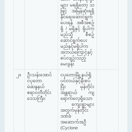
များ မရရှိတော့ သ
ဖြင့် အမြန်ဆုံးရရှိ
နိုင်ရေးဆောင်ရွက်
ပေးရန် အစီအစဥ်
ရှိ / မရှိနှင့် ရှိပါက
မည်သို့ စီစဥ်
ဆောင်ရွက်ပေး
မည်နှင့်မရှိပါက
အဘယ်ကြောင့်နှင့်
စပ်လျဥ်းသည့်
မေးခွန်း
၂။
ဦးသန်းအောင်
ငပုတောမြို့နယ်ရှိ
ငပုတော
ပင်လယ်နှင့်နီးစပ်
မဲဆန္ဒနယ်
ပြီး မုန်တိုင်း
ဧရာဝတီတိုင်း
အန္တရာယ် ကျ
ဒေသကြီး၊
ရောက်လေ့ရှိသော
ကျေးရွာများ
အတွက်မုန်တိုင်း
ဒဏ်ခံ
အဆောက်အဦ
(Cyclone