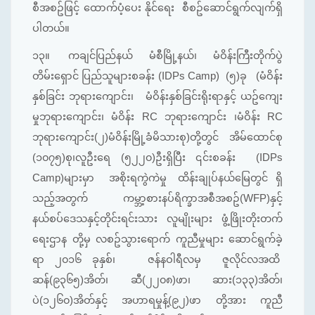
စီအစဥ်ဖြင့် ထောက်ပံ့ပေး နိုင်ရေး စီစဥ်ဆောင်ရွက်လျက်ရှိ
ပါတယ်။
၁၃။
ကချင်ပြည်နယ် မံစီမြို့နယ်၊ မံဝိန်းကြီးတိုက်ပွဲ
တိမ်းရှောင် ပြည်သူများစခန်း (IDPs Camp) (၅)ခု (မံဝိန်း
နှစ်ခြင်း ဘုရားကျောင်း၊ မံဝိန်းနှစ်ခြင်းရိုးရာနှင့် ယဥ်ကျေး
မှုဘုရားကျောင်း၊ မံဝိန်း RC ဘုရားကျောင်း ၊မံဝိန်း RC
ဘုရားကျောင်း(၂)မံဝိန်းမြို့ခံမိသားစု)တို့တွင် အိမ်ထောင်စု
(၁၀၇၅)စု၊လူဦးရေ (၅၂၂၀)ဦးရှိပြီး ၎င်းစခန်း (IDPs
Camp)များမှာ အစိုးရကွဲကဲမှု ထိန်းချုပ်နယ်မြေတွင် ရှိ
သည့်အတွက် ကမ္ဘာ့စားနပ်ရိက္ခာအစီအစဥ်(WFP)နှင့်
နယ်စပ်ဒေသနှင့်တိုင်းရင်းသား လူမျိုးများ ဖွံ့ဖြိုးတိုးတက်
ရေးဌာန တို့မှ လစဥ်သွားရောက် ကူညီမှုများ ဆောင်ရွက်ခဲ့
ရာ ၂၀၁၆ ခုနှစ်၊ ဇန်နဝါရီလမှ ဇူလိုင်လအထိ
ဆန်(၉၃၆၅)အိတ်၊ ဆီ(၂၂၀၈)ဖာ၊ ဆား(၁၃၃)အိတ်၊
ပဲ(၁၂၆၀)အိတ်နှင့် အဟာရမှုန့်(၉၂)ဖာ တို့အား ကူညီ