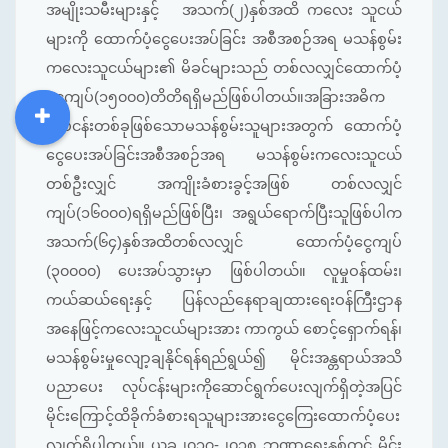
အမျိုးသမီးများနှင့် အသက်(၂)နှစ်အထိ ကလေး သူငယ်
များကို ထောက်ပံ့ငွေပေးအပ်ခြင်း အစီအစဉ်အရ မသန်စွမ်း
ကလေးသူငယ်များ၏ မိခင်များသည် တစ်လလျှင်ထောက်ပံ့
ငွေကျပ်(၁၅၀၀၀)တိတိရရှိမည်ဖြစ်ပါတယ်။အခြားအဓိက
လုပ်ငန်းတစ်ခုဖြစ်သောမသန်စွမ်းသူများအတွက် ထောက်ပံ့
DDM
MOS
DSW
DOR
ငွေပေးအပ်ခြင်းအစီအစဉ်အရ မသန်စွမ်းကလေးသူငယ်
တစ်ဦးလျှင် အကျိုးခံစားခွင့်အဖြစ် တစ်လလျှင်
ကျပ်(၁၆၀၀၀)ရရှိမည်ဖြစ်ပြီး၊ အရွယ်ရောက်ပြီးသူဖြစ်ပါက
အသက်(၆၄)နှစ်အထိတစ်လလျှင် ထောက်ပံ့ငွေကျပ်
(၃၀၀၀၀) ပေးအပ်သွားမှာ ဖြစ်ပါတယ်။ လူမှုဝန်ထမ်း၊
ကယ်ဆယ်ရေးနှင့် ပြန်လည်နေရာချထားရေးဝန်ကြီးဌာန
အနေဖြင့်ကလေးသူငယ်များအား ကာကွယ် စောင့်ရှောက်ရန်၊
မသန်စွမ်းမှုလျော့ချနိုင်ရန်ရည်ရွယ်၍ မိုင်းအန္တရာယ်အသိ
ပညာပေး လုပ်ငန်းများကိုဆောင်ရွက်ပေးလျက်ရှိတဲ့အပြင်
မိုင်းကြောင့်ထိခိုက်ခံစားရသူများအားငွေကြေးထောက်ပံ့ပေး
လျက်ရှိပါတယ်။ ယခု၂၀၁၇-၂၀၁၈ ဘဏ္ဍာရေးနှစ်တွင် မိုင်း