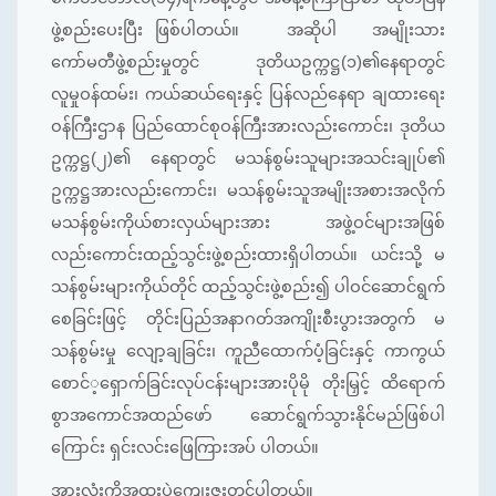
ဖွဲ့စည်းပေးပြီး ဖြစ်ပါတယ်။ အဆိုပါ အမျိုးသား
ကော်မတီဖွဲ့စည်းမှုတွင် ဒုတိယဥက္ကဋ္ဌ(၁)၏နေရာတွင်
လူမှုဝန်ထမ်း၊ ကယ်ဆယ်ရေးနှင့် ပြန်လည်နေရာ ချထားရေး
ဝန်ကြီးဌာန ပြည်ထောင်စုဝန်ကြီးအားလည်းကောင်း၊ ဒုတိယ
ဥက္ကဋ္ဌ(၂)၏ နေရာတွင် မသန်စွမ်းသူများအသင်းချုပ်၏
ဥက္ကဋ္ဌအားလည်းကောင်း၊ မသန်စွမ်းသူအမျိုးအစားအလိုက်
မသန်စွမ်းကိုယ်စားလှယ်များအား အဖွဲ့ဝင်များအဖြစ်
လည်းကောင်းထည့်သွင်းဖွဲ့စည်းထားရှိပါတယ်။ ယင်းသို့ မ
သန်စွမ်းများကိုယ်တိုင် ထည့်သွင်းဖွဲ့စည်း၍ ပါဝင်ဆောင်ရွက်
စေခြင်းဖြင့် တိုင်းပြည်အနာဂတ်အကျိုးစီးပွားအတွက် မ
သန်စွမ်းမှု လျော့ချခြင်း၊ ကူညီထောက်ပံ့ခြင်းနှင့် ကာကွယ်
စောင်‌့ရှောက်ခြင်းလုပ်ငန်းများအားပိုမို တိုးမြှင့် ထိရောက်
စွာအကောင်အထည်ဖော် ဆောင်ရွက်သွားနိုင်မည်ဖြစ်ပါ
ကြောင်း ရှင်းလင်းဖြေကြားအပ် ပါတယ်။
အားလုံးကိုအထူးပဲကျေးဇူးတင်ပါတယ်။