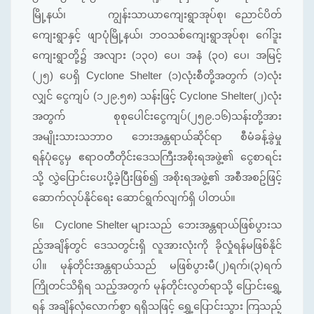
မြို့နယ်၊ ကျွန်းသာယာကျေးရွာအုပ်စု၊ ညောင်ပိတ်
ကျေးရွာနှင့် ဖျာပုံမြို့နယ်၊ ဘဝသစ်ကျေးရွာအုပ်စု၊ ဂေါ်ဒူး
ကျေးရွာတို့၌ အလျား (၁၃၀) ပေ၊ အနံ (၃၀) ပေ၊ အမြင့်
(၂၅) ပေရှိ Cyclone Shelter (၁)လုံးစီတို့အတွက် (၁)လုံး
လျှင် ငွေကျပ် (၁၂၉.၅၈) သန်းဖြင့် Cyclone Shelter(၂)လုံး
အတွက် စုစုပေါင်းငွေကျပ်(၂၅၉.၁၆)သန်းတို့အား
အမျိုးသားသဘာဝ ဘေးအန္တရာယ်ဆိုင်ရာ စီမံခန့်ခွဲမှု
ရန်ပုံငွေမှ ဧရာဝတီတိုင်းဒေသကြီးအစိုးရအဖွဲ့၏ ငွေစာရင်း
သို့ လွှဲပြောင်းပေးပို့ခဲ့ပြီးဖြစ်၍ အစိုးရအဖွဲ့၏ အစီအစဥ်ဖြင့်
ဆောက်လုပ်နိုင်ရေး ဆောင်ရွက်လျက်ရှိ ပါတယ်။
၆။
Cyclone Shelter များသည် ဘေးအန္တရာယ်ဖြစ်ပွားသ
ည့်အချိန်တွင် ဒေသတွင်းရှိ လူအားလုံးကို ခိုလှုံရန်မဖြစ်နိုင်
ပါ။ မုန်တိုင်းအန္တရာယ်သည် မဖြစ်ပွားမီ(၂)ရက်၊(၃)ရက်
ကြိုတင်သိရှိရ သည့်အတွက် မုန်တိုင်းလွတ်ရာသို့ ပြောင်းရွှေ့
ရန် အချိန်လုံလောက်စွာ ရရှိသဖြင့် ရွှေ့ပြောင်းသွား ကြသည့်