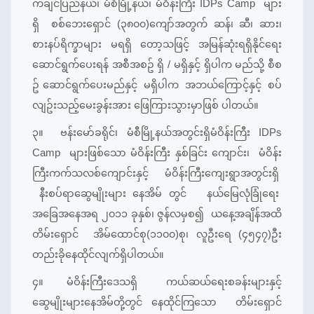
ကချင်ပြည်နယ်၊ မံစီမြို့နယ်၊ မံဝိန်းကြီး IDPs Camp များ
ရှိ စစ်ဘေးရှောင် (၃၈၀၀)ကျော်အတွက် ဆန်၊ ဆီ၊ ဆား၊
စားနပ်ရိက္ခာများ မရရှိ တော့သဖြင့် အမြန်ဆုံးရရှိနိုင်ရေး
ဆောင်ရွက်ပေးရန် အစီအစဥ် ရှိ / မရှိနှင့် ရှိပါက မည်သို့ စီစ
ဥ် ဆောင်ရွက်ပေးမည်နှင့် မရှိပါက အဘယ်ကြောင့်နှင့် စပ်
လျဥ်းသည့်မေးခွန်းအား ဖြေကြားသွားမှာဖြစ် ပါတယ်။
၃။
ဗန်းမော်ခရိုင်၊ မံစီမြို့နယ်အတွင်းရှိမံဝိန်းကြီး IDPs
Camp များဖြစ်သော မံဝိန်းကြီး နှစ်ခြင်း ကျောင်း၊ မံဝိန်း
ကြီးကက်သလစ်ကျောင်းနှင့် မံဝိန်းကြီးကျေးရွာအတွင်းရှိ
နီးစပ်ရာဆွေမျိုးများ နေအိမ် တွင် နယ်မြေလုံခြုံရေး
အခြေအနေအရ ၂၀၁၁ ခုနှစ်၊ ဇွန်လမှစ၍ ယနေ့အချိန်အထိ
တိမ်းရှောင် အိမ်ထောင်စု(၁၁၀၀)စု၊ လူဦးရေ (၄၅၄၇)ဦး
တည်းခိုနေထိုင်လျက်ရှိပါတယ်။
၄။
မံဝိန်းကြီးဒေသရှိ ကယ်ဆယ်ရေးစခန်းများနှင့်
ဆွေမျိုးများနေအိမ်တို့တွင် နေထိုင်ကြသော တိမ်းရှောင်