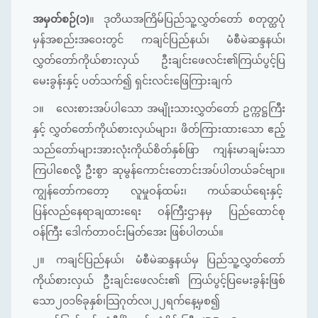
အမှတ်စဉ်(၁)
။
ဒုတိယအကြိမ်ပြည်သူ့လွှတ်တော် စတုတ္ထပုံ
မှန်အစည်းအ‌ဝေးတွင် ကချင်ပြည်နယ်၊ မံစီမဲဆန္ဒနယ်၊
လွှတ်တော်ကိုယ်စားလှယ် ဦးချင်းဖေလင်း၏ကြယ်ပွင့်ပြ
မေးခွန်းနှင့် ပတ်သက်၍ ရှင်းလင်းဖြေကြားချက်
၁။
လေးစားအပ်ပါသော အမျိုးသားလွှတ်တော် ဥက္ကဋ္ဌကြီး
နှင့် လွှတ်တော်ကိုယ်စားလှယ်များ၊ ဖိတ်ကြားထားသော ဧည့်
သည်တော်များအားလုံးကိုယ်စိတ်နှစ်ဖြာ ကျန်းမာချမ်းသာ
ကြပါစေလို့ ဦးစွာ ဆုမွန်ကောင်းတောင်းအပ်ပါတယ်ခင်ဗျာ။
ကျွန်တော်ကတော့ လူမှုဝန်ထမ်း၊ ကယ်ဆယ်ရေးနှင့်
ပြန်လည်နေရာချထားရေး ဝန်ကြီးဌာနမှ ပြည်ထောင်စု
ဝန်ကြီး ဒေါက်တာဝင်းမြတ်အေး ဖြစ်ပါတယ်။
၂။
ကချင်ပြည်နယ်၊ မံစီမဲဆန္ဒနယ်မှ ပြည်သူ့လွှတ်တော်
ကိုယ်စားလှယ် ဦးချင်းဖေလင်း၏ ကြယ်ပွင့်ပြမေးခွန်းဖြစ်
သော၂၀၁၆ခုနှစ်၊သြဂုတ်လ၊၂၂ရက်နေ့မှစ၍