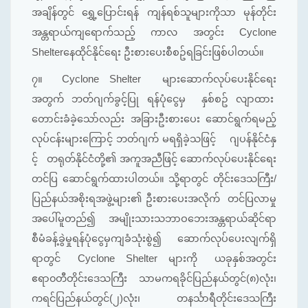
အချိန်တွင် ရွှေ့ပြောင်းရန် ကျန်ရစ်သူများကိုသာ မုန်တိုင်း
အန္တရာယ်ကျရောက်သည့် ကာလ အတွင်း Cyclone
Shelterနေထိုင်နိုင်ရေး ဦးစားပေးစီစဥ်ရခြင်းဖြစ်ပါတယ်။
၇။
Cyclone Shelter များဆောက်လုပ်ပေးနိုင်ရေး
အတွက် ဘတ်ဂျက်ခွင့်ပြု ရန်ပုံငွေမှ နှစ်စဥ် လျာထား
တောင်းခံခဲ့သော်လည်း အခြားဦးစားပေး ဆောင်ရွက်ရမည့်
လုပ်ငန်းများကြောင့် ဘတ်ဂျက် မရရှိခဲ့သဖြင့် ဂျပန်နိုင်ငံနှ
င့် တရုတ်နိုင်ငံတို့၏ အကူအညီဖြင့် ဆောက်လုပ်ပေးနိုင်ရေး
တင်ပြ ဆောင်ရွက်ထားပါတယ်။ သို့ရာတွင် တိုင်းဒေသကြီး/
ပြည်နယ်အစိုးရအဖွဲ့များ၏ ဦးစားပေးအလိုက် တင်ပြလာမှု
အပေါ်မူတည်၍ အမျိုးသားသဘာဝဘေးအန္တရာယ်ဆိုင်ရာ
စီမံခန့်ခွဲမှုရန်ပုံငွေမှကျခံသုံးစွဲ၍ ဆောက်လုပ်ပေးလျက်ရှိ
ရာတွင် Cyclone Shelter များကို ယခုနှစ်အတွင်း
ဧရာ၀တီတိုင်းဒေသကြီး သာမကရခိုင်ပြည်နယ်တွင်(၈)လုံး၊
ကရင်ပြည်နယ်တွင်(၂)လုံး၊ တနင်္သာရီတိုင်းဒေသကြီး