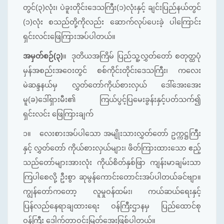
တွင်(၃)လုံး၊ ပဲခူးတိုင်းဒေသကြီး(၁)လုံးနှင့် ချင်းပြည်နယ်တွင်
(၁)လုံး စသည်တို့ကိုလည်း ဆောက်လုပ်ပေးခဲ့ ပါကြောင်း
ရှင်းလင်းဖြေကြားအပ်ပါတယ်။
အမှတ်စဉ်(၃)
။
ဒုတိယအကြိမ် ပြည်သူ့လွှတ်တော် စတုတ္ထပုံ
မှန်အစည်းအ‌ဝေးတွင် စစ်ကိုင်းတိုင်းဒေသကြီး၊ ကလေး
မဲဆန္ဒနယ်မှ လွှတ်တော်ကိုယ်စားလှယ် ဒေါ်အေးအေး
မူ(ခ)ဒေါ်ရှားမီး၏ ကြယ်ပွင့်ပြမေးခွန်းနှင့်ပတ်သက်၍
ရှင်းလင်း ဖြေကြားချက်
၁။
လေးစားအပ်ပါသော အမျိုးသားလွှတ်တော် ဥက္ကဋ္ဌကြီး
နှင့် လွှတ်တော် ကိုယ်စားလှယ်များ၊ ဖိတ်ကြားထားသော ဧည့်
သည်တော်များအားလုံး ကိုယ်စိတ်နှစ်ဖြာ ကျန်းမာချမ်းသာ
ကြပါစေလို့ ဦးစွာ ဆုမွန်ကောင်းတောင်းအပ်ပါတယ်ခင်ဗျာ။
ကျွန်တော်ကတော့ လူမှုဝန်ထမ်း၊ ကယ်ဆယ်ရေးနှင့်
ပြန်လည်နေရာချထားရေး ဝန်ကြီးဌာနမှ ပြည်ထောင်စု
ဝန်ကြီး ဒေါက်တာဝင်းမြတ်အေးဖြစ်ပါတယ်။