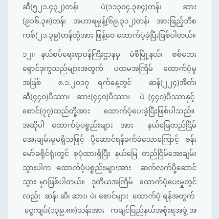
ဆီ(၅၂၁.၄၃၂)တန်၊ ပဲ(၁၁၃၀၄.၃၈၄)တန်၊ ဆား
(၉၁၆.၃၈)တန်၊ အဟာရမှုန့်(၆၉.၃၁၂)တန်၊ အားဖြည့်ဘီစ
ကစ်(၂၁.၃၉)တန်တို့အား ဖြန့်ဝေ ထောက်ပံ့ခဲ့ပြီးဖြစ်ပါတယ်။
၁၂။
နယ်စပ်ရေးရာဝန်ကြီးဌာနမှ မံစီမြို့နယ်၊ စစ်ဘေး
ရှောင်ဒုက္ခသည်များအတွက် ပထမအကြိမ် ထောက်ပံ့မှု
အဖြစ် ၈.၁.၂၀၁၇ ရက်နေ့တွင် ဆန်(၂၂၄)အိတ်၊
ဆီ(၄၄၀)ပိဿာ၊ ဆား(၄၄၀)ပိဿာ၊ ပဲ (၄၄၀)ပိဿာနှင့်
စောင်(၇၇)ထည်တို့အား ထောက်ပံ့ပေးခဲ့ပြီးဖြစ်ပါသည်။
အဆိုပါ ထောက်ပံ့ပစ္စည်းများ အား နယ်မြေတည်ငြိမ်
အေးချမ်းမှုမရှိသဖြင့် ပို့ဆောင်ရန်ခက်ခဲသောကြောင့် ဗန်း
မော်ခရိုင်ရုံးတွင် စုပုံထားရှိပြီး နယ်မြေ တည်ငြိမ်အေးချမ်း
သွားပါက ထောက်ပံ့ပစ္စည်းများအား ဆက်လက်ပို့ဆောင်
သွား မှာဖြစ်ပါတယ်။ ဒုတိယအကြိမ် ထောက်ပံ့ပေးမှုတွင်
လည်း ဆန်၊ ဆီ၊ ဆား၊ ပဲ၊ စောင်များ ထောက်ပံ့ ရန်အတွက်
ငွေကျပ်(၁၃၉.၈၈)သန်းအား ကချင်ပြည်နယ်အစိုးရအဖွဲ့ အ