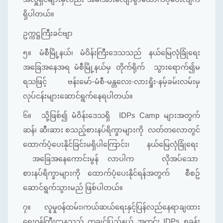
ရှိပါတယ်။
ဥက္ကဋ္ဌကြီးခင်ဗျာ
၅။
မံစီမြို့နယ်၊ မံဝိန်းကြီးဒေသသည် နယ်မြေလုံခြုံရေး
အခြေအနေအရ မံစီမြို့နယ်မှ တိုက်ရိုက် သွားရောက်၍မ
ရသဖြင့် ဗန်းမော်-မံစီ-မန္တလေး-လားရှိုး-နမ့်ခမ်းလမ်းမှ
လုပ်ငန်းများဆောင်ရွက်နေရပါတယ်။
၆။
သို့ဖြစ်၍ မံဝိန်းဒေသရှိ IDPs Camp များအတွက်
ဆန်၊ ဆီ၊ဆား စသည့်စားနပ်ရိက္ခာများကို လတ်တလောတွင်
ထောက်ပံ့ပေးနိုင်ခြင်းမရှိပါကြောင်း၊ နယ်မြေလုံခြုံရေး
အခြေအနေကောင်းမွန် လာပါက လိုအပ်သော
စားနပ်ရိက္ခာများကို ထောက်ပံ့ပေးနိုင်ရန်အတွက် စီစဥ်
ဆောင်ရွက်သွားမည် ဖြစ်ပါတယ်။
၇။
လူမှု၀န်ထမ်း၊ကယ်ဆယ်ရေးနှင့်ပြန်လည်နေရာချထား
ရေး၀န်ကြီးဌာနသည် ကချင်ပြည်နယ် အတွင်း IDPs စခန်း