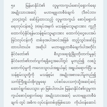
၅။
မြန်မာနိုင်ငံ၏ လူမှုကာကွယ်စောင့်ရှောက်ရေး
အမျိုးသားအဆင့် မဟာဗျူဟာစီမံချက် (ဒီဇင်ဘာ၊
၂၀၁၄)တွင် ဖော်ပြထားသည့် လူမှုကာကွယ် စောင့်ရှောက်
ရေးလုပ်ငန်းစဥ် (၈)ရပ်အနက် မသန်စွမ်းသူများအား ကူညီ
ထောက်ပံ့နိုင်ရန်မသန်စွမ်းသူများအား ထောက်ပံ့ငွေပေးအပ်
ခြင်းလုပ်ငန်းကို တစ်ခုအပါအဝင်အဖြစ် ထည့်သွင်းဖော်ပြ
ထားပါတယ်။ အဆိုပါ မဟာဗျူဟာစီမံချက်ပါအတိုင်း
နိုင်ငံတော်၏ စီးပွားရေးဖွံ့ဖြိုးတိုးတက်မှုနှင့်
နိုင်ငံတော်၏ဘတ်ဂျက်ရရှိငွေအပေါ်တွင် မူတည်၍ လစဥ်
ထောက်ပံ့မှုကို ကလေးသူငယ်အရွယ်နှင့် အရွယ်ရောက်ပြီး မ
သန်စွမ်းသူတို့ကို မသန်စွမ်း အမျိုးအစားပေါ်မူတည်၍
သက်ကြီးရွယ်အိုလူမှုရေး ပင်စင်ပေးသကဲ့သို့အဆင့်ဆင့်
ဆောင်ရွက်ပေးသွား မှာ ဖြစ်ပါတယ်။ မြန်မာနိုင်ငံ၏လူမှုကာ
ကွယ်စောင့်ရှောက်ရေး အမျိုးသားအဆင့် မဟာဗျူဟာစီမံ
ချက် တွင် အဓိက လုပ်ငန်းတစ်ခုဖြစ်သော ကိုယ်ဝန်ဆောင်