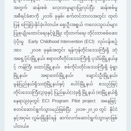
အတွက် ဆန်းစစ် လေ့လာမှုများပြုလုပ်ပြီး ဆန်းစစ်မှု
အစီရင်ခံစာကို ၂၀၁၆ ခုနှစ်၊ စက်တင်ဘာလအတွင်း ထုတ်
ပြန် ကြေငြာနိုင်ခဲ့ပါတယ်။ ရှေးဦးအရွယ် ကလေးသူငယ်များ
ပြုစုပျိုးထောင်ရေးနှင့်ဖွံ့ဖြိုး တိုးတက်ရေး တိုင်းတာစစ်ဆေး
ပံ့ပိုးမှု Early Childhood Intervention (ECI) လုပ်ငန်းစဥ်
အား ၂၀၁၈ ခုနှစ်အတွင်း ရန်ကုန်တိုင်းဒေသကြီးရှိ ဒဂုံ
အရှေ့ပိုင်းမြို့နယ်၊ ဧရာဝတီတိုင်းဒေသကြီးရှိ ပုသိမ်မြို့နယ်နှ
င့် ကန်ကြီး ထောင့်မြို့နယ်၊ စစ်ကိုင်းတိုင်းဒေသကြီးရှိ မုံရွာ
မြို့နယ်၊ အရာတော်မြို့နယ်၊ ချောင်းဦးမြို့နယ်၊
မွန်ပြည်နယ်ရှိသထုံမြို့နယ်နှင့် ပေါင်မြို့နယ် စသည်ဖြင့်
တိုင်းဒေသကြီး(၃)ခုနှင့် ပြည်နယ်(၁)ခုရှိ မြို့နယ် (၈)မြို့နယ်ရှိ
နေရာ(၉)ခုတွင် ECI Program Pilot project အနေဖြင့်
စတင်ဆောင်ရွက်သွားမည်ဖြစ်ပြီး ၂၀၁၈-၂၀၂၀ တွင် နိုင်ငံ
နှင့်အဝှမ်း လွှမ်းခြုံနိုင်ရန် ဆက်လက်ဆောင်ရွက်သွားမှာဖြစ်
ပါတယ်။