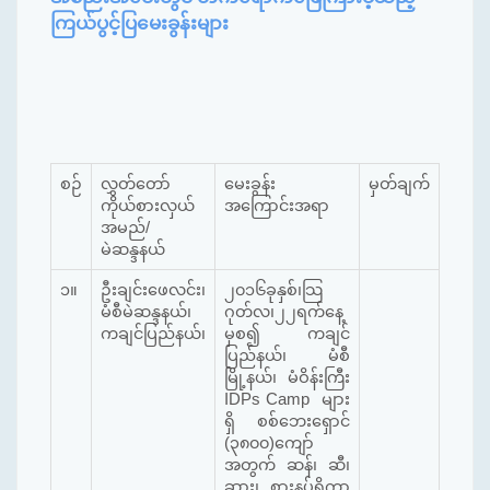
ကြယ်ပွင့်ပြမေးခွန်းများ
စဉ်
လွှတ်တော်
မေးခွန်း
မှတ်ချက်
ကိုယ်စားလှယ်
အကြောင်းအရာ
အမည်/
မဲဆန္ဒနယ်
၁။
ဦးချင်းဖေလင်း၊
၂၀၁၆ခုနှစ်၊သြ
မံစီမဲဆန္ဒနယ်၊
ဂုတ်လ၊၂၂ရက်နေ့
ကချင်ပြည်နယ်၊
မှစ၍ ကချင်
ပြည်နယ်၊ မံစီ
မြို့နယ်၊ မံဝိန်းကြီး
IDPs Camp များ
ရှိ စစ်ဘေးရှောင်
(၃၈၀၀)ကျော်
အတွက် ဆန်၊ ဆီ၊
ဆား၊ စားနပ်ရိက္ခာ