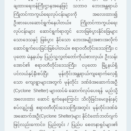
ချထားရေး၀န်ကြီးဌာနအနေဖြင့် သဘာဝ ဘေးအန္တရာယ်
ကြိုတင်ကာကွယ်ရေးလုပ်ငန်းများကို အလေးထား၍
ဦးစားပေးဆောင်ရွက်နေပါတယ်။ ကြိုတင်ကာကွယ်ရေး
လုပ်ငန်းများ ဆောင်ရွက်ရာတွင် ဘေးဖြစ်ပွားနိုင်ခြေများ
သောဒေသနှင့် ဖြစ်ပွား နိုင်သော ဘေးအမျိုးအစားအလိုက်
ဆောင်ရွက်ပေးခြင်းဖြစ်ပါတယ်။ ဧရာဝတီတိုင်းဒေသကြီး၊ င
ပုတော မဲန္ဒနယ်မှ ပြည်သူ့လွှတ်တော်ကိုယ်စားလှယ်၊ ဦးသန်း
အောင်၏ ဧရာ၀တီတိုင်းဒေသကြီး၊ ငပုတော မြို့နယ်ရှိ
ပင်လယ်နှင့်နီးစပ်ပြီး မုန်တိုင်းအန္တရာယ်ကျ‌ရောက်လေ့ရှိ
သော ကျေးရွာများအတွက် မုန်တိုင်း ဒဏ်ခံအဆောက်အဦ
(Cyclone Shelter) များထပ်မံ ဆောက်လုပ်ပေးရန် မည်သို့
အလေးထား ဆောင် ရွက်နေကြောင်း သိလိုခြင်းမေးခွန်းနှင့်
စပ်လျဥ်း၍ ဧရာ၀တီတိုင်းဒေသကြီးအတွင်း မုန်တိုင်းဒဏ်ခံ
အဆောက်အဦ(Cyclone Shelter)များ နိုင်ငံတော်ဘတ်ဂျက်
ဖြင့်လည်းကောင်း၊ ပြည်တွင်း / ပြည်ပ စေတနာရှင်များ၏