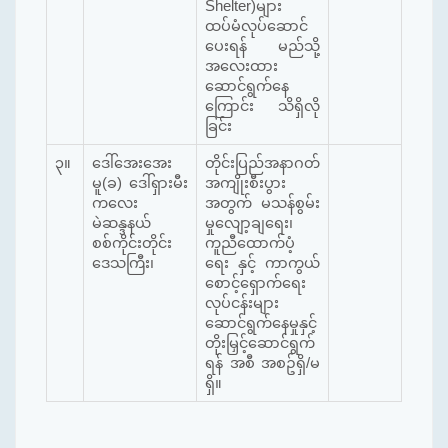
Shelter)များ
ထပ်မံလုပ်ဆောင်
ပေးရန် မည်သို့
အလေးထား
ဆောင်ရွက်နေ
ကြောင်း သိရှိလို
ခြင်း
၃။
ဒေါ်အေးအေး
တိုင်းပြည်အနာဂတ်
မူ(ခ) ဒေါ်ရှားမီး
အကျိုးစီးပွား
ကလေး
အတွက် မသန်စွမ်း
မဲဆန္ဒနယ်
မှုလျော့ချရေး၊
စစ်ကိုင်းတိုင်း
ကူညီထောက်ပံ့
ဒေသကြီး၊
ရေး နှင့် ကာကွယ်
စောင့်ရှောက်ရေး
လုပ်ငန်းများ
ဆောင်ရွက်နေမှုနှင့်
တိုးမြှင့်ဆောင်ရွက်
ရန် အစီ အစဥ်ရှိ/မ
ရှိ။