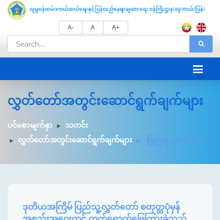
A-
A
A+
လွှတ်တော်အတွင်းဆောင်ရွက်ချက်များ
ပင်မစာမျက်နှာ
သတင်း
လွှတ်တော်အတွင်းဆောင်ရွက်ချက်များ
ပြည်သူ့လွှတ်တော်
ဒုတိယအကြိမ် ပြည်သူ့လွှတ်တော် စတုတ္ထပုံမှန်
အစည်းအဝေးတွင် တက်ရောက်ဖြေကြားခဲ့သည့်