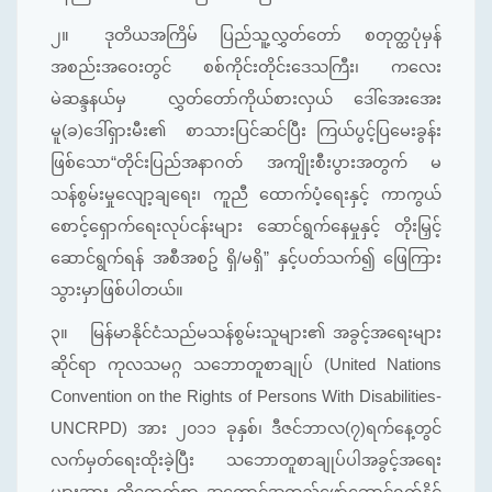
၂။
ဒုတိယအကြိမ် ပြည်သူ့လွှတ်တော် စတုတ္ထပုံမှန်
အစည်းအဝေးတွင် စစ်ကိုင်းတိုင်းဒေသကြီး၊ ကလေး
မဲဆန္ဒနယ်မှ လွှတ်တော်ကိုယ်စားလှယ် ဒေါ်အေးအေး
မူ(ခ)ဒေါ်ရှားမီး၏ စာသားပြင်ဆင်ပြီး ကြယ်ပွင့်ပြမေးခွန်း
ဖြစ်သော“တိုင်းပြည်အနာဂတ် အကျိုးစီးပွားအတွက် မ
သန်စွမ်းမှုလျော့ချရေး၊ ကူညီ ထောက်ပံ့ရေးနှင့် ကာကွယ်
စောင့်ရှောက်ရေးလုပ်ငန်းများ ဆောင်ရွက်နေမှုနှင့် တိုးမြှင့်
ဆောင်ရွက်ရန် အစီအစဥ် ရှိ/မရှိ” နှင့်ပတ်သက်၍ ဖြေကြား
သွားမှာဖြစ်ပါတယ်။
၃။
မြန်မာနိုင်ငံသည်မသန်စွမ်းသူများ၏ အခွင့်အရေးများ
ဆိုင်ရာ ကုလသမဂ္ဂ သဘောတူစာချုပ် (United Nations
Convention on the Rights of Persons With Disabilities-
UNCRPD) အား ၂၀၁၁ ခုနှစ်၊ ဒီဇင်ဘာလ(၇)ရက်နေ့တွင်
လက်မှတ်ရေးထိုးခဲ့ပြီး သဘောတူစာချုပ်ပါအခွင့်အရေး
များအား ထိရောက်စွာ အကောင်အထည်ဖော်ဆောင်ရွက်နိုင်