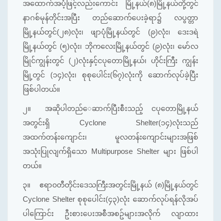
အထောက်အပံ့ဖြင့်လည်းကောင်း မြို့နယ်(၈)မြို့နယ်တို့တွင်
နာဂစ်မုန်တိုင်းအပြီး တည်ဆောက်ပေးခဲ့ရာ၌ လပွတ္တာ
မြို့နယ်တွင်(၂၈)လုံး၊ ဖျာပုံမြို့နယ်တွင် (၉)လုံး၊ ဒေးဒရဲ
မြို့နယ်တွင် (၅)လုံး၊ ဘိုကလေးမြို့နယ်တွင် (၉)လုံး၊ မော်လ
မြိုင်ကျွန်းတွင် (၂)လုံးနှင့်ငပုတောမြို့နယ်၊ ဟိုင်းကြီး ကျွန်း
မြို့တွင် (၁၄)လုံး၊ စုစုပေါင်း(၆၇)လုံးကို ဆောက်လုပ်ခဲ့ပြီး
ဖြစ်ပါတယ်။
၂။
အဆိုပါတည်‌ေဆာက်ပြီးစီးသည့် ငပုတောမြို့နယ်
အတွင်းရှိ Cyclone Shelter(၁၄)လုံးသည်
အထက်တန်းကျောင်း၊ မူလတန်းကျောင်းများအဖြစ်
အသုံးပြုလျက်ရှိသော Multipurpose Shelter များ ဖြစ်ပါ
တယ်။
၃။
ဧရာ၀တီတိုင်းဒေသကြီးအတွင်းမြို့နယ် (၈)မြို့နယ်တွင်
Cyclone Shelter စုစုပေါင်း(၄၃)လုံး ဆောက်လုပ်ရန်လိုအပ်
ပါကြောင်း ဦးစားပေးအစီအစဥ်များအလိုက် လျာထား