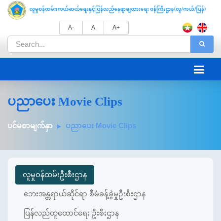
A-
A
A+
ပညာပေး Movie Clips
ပင်မစာမျက်နှာ
ပညာပေး Movie Clips
လူမှုဝန်ထမ်းဦးစီးဌာန
ဘေးအန္တရာယ်ဆိုင်ရာ စီမံခန့်ခွဲမှုဦးစီးဌာန
ပြန်လည်ထူထောင်ရေး ဦးစီးဌာန