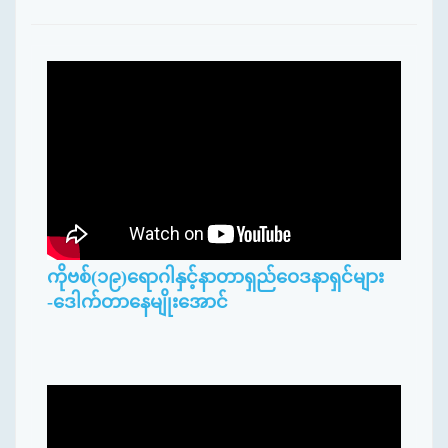
ကိုဗစ်(၁၉)ရောဂါနှင့်နာတာရှည်ဝေဒနာရှင်များ
-ဒေါက်တာနေမျိုးအောင်