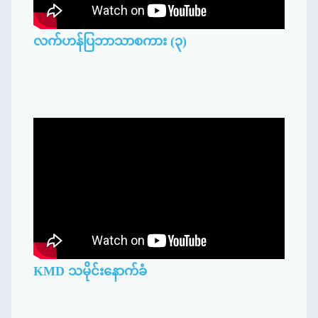
လက်ဟန်ပြဘာသာစကား (၃)
KMD သမိုင်းနောက်ခံ