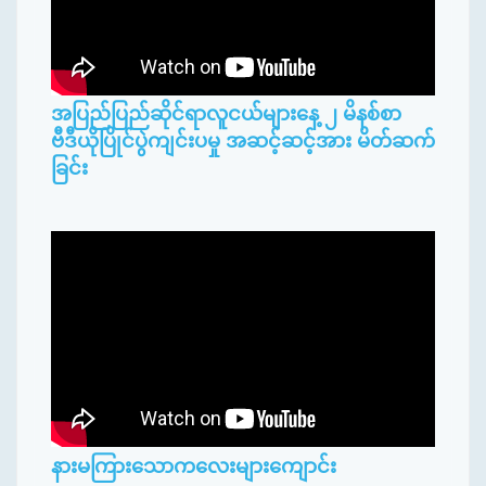
အပြည်ပြည်ဆိုင်ရာလူငယ်များနေ့ ၂ မိနစ်စာ
ဗီဒီယိုပြိုင်ပွဲကျင်းပမှု အဆင့်ဆင့်အား မိတ်ဆက်
ခြင်း
နားမကြားသောကလေးများကျောင်း