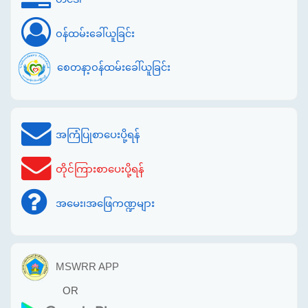
ဝန်ထမ်းခေါ်ယူခြင်း
စေတနာ့ဝန်ထမ်းခေါ်ယူခြင်း
အကြံပြုစာပေးပို့ရန်
တိုင်ကြားစာပေးပို့ရန်
အမေး၊အဖြေကဏ္ဍများ
MSWRR APP
OR