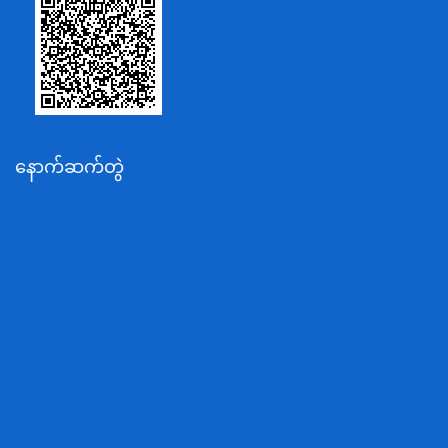
စိုက်ပျိုးရေး၊မွေးမြူရေးနှင့်ဆည်မြောင်းဝန်ကြီးဌာန
ပို့ဆောင်ရေးနှင့်ဆက်သွယ်ရေးဝန်ကြီးဌာန
သယံဇာတနှင့်ပတ်ဝန်းကျင်ထိန်းသိမ်းရေးဝန်ကြီးဌာန
လျှပ်စစ်နှင့်စွမ်းအင်ဝန်ကြီးဌာန
နောက်ဆက်တွဲ
အလုပ်သမား၊လူဝင်မှုကြီးကြပ်ရေးနှင့်ပြည်သူ့အင်အား
ဝန်ကြီးဌာန
စီးပွားရေးနှင့်ကူးသန်းရောင်းဝယ်ရေးဝန်ကြီးဌာန
ပညာရေးဝန်ကြီးဌာန
ကျန်းမာရေးနှင့်အားကစားဝန်ကြီးဌာန
ဆောက်လုပ်ရေးဝန်ကြီးဌာန
လူမူဝန်ထမ်း၊ကယ်ဆယ်ရေးနှင့်ပြန်လည်နေရာချထားရေး
ဝန်ကြီးဌာန
ဟိုတယ်နှင့်ခရီးသွားလာရေးဝန်ကြီးဌာန