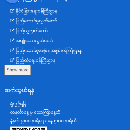
DDM
MOS
DSW
DOR
နိုင်ငံခြားရေးဝန်ကြီးဌာန
ပြည်ထောင်စုလွှတ်တော်
ပြည်သူ့လွှတ်တော်
အမျိုးသားလွှတ်တော်
ပြည်ထောင်စုအစိုးရအဖွဲ့ရုံးဝန်ကြီးဌာန
ပြည်ထဲရေးဝန်ကြီးဌာန
Show more
ကာကွယ်ရေးဝန်ကြီးဌာန
နယ်စပ်ရေးရာဝန်ကြီးဌာန
ဆက်သွယ်ရန်
စီမံကိန်း၊ဘဏ္ဍာရေးနှင့်စက်မှုဝန်ကြီးဌာန
ရင်းနှီးမြှုပ်နှံမှုနှင့် နိုင်ငံခြားစီးပွားဆက်သွယ်ရေးဝန်ကြီးဌာန
ရုံးဖွင့်ချိန်
အပြည်ပြည်ဆိုင်ရာပူးပေါင်းဆောင်ရွက်ရေးဝန်ကြီးဌာန
တနင်္လာနေ့ မှ သောကြာနေ့ထိ
ပြန်ကြားရေးဝန်ကြီးဌာန
နံနက် ၉းဝ၀ နာရီမှ ညနေ ၅းဝ၀ နာရီထိ
သာသနာရေးနှင့် ယဉ်ကျေးမှုဝန်ကြီးဌာန