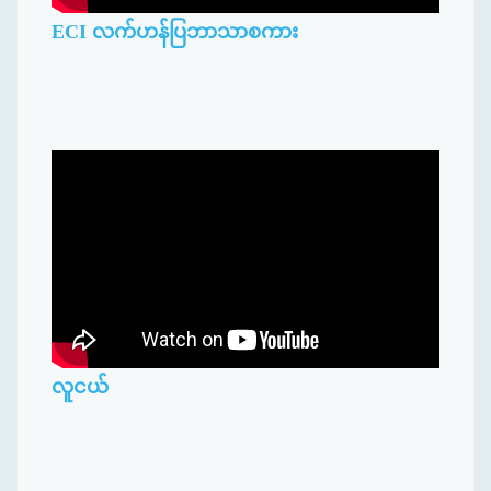
ECI လက်ဟန်ပြဘာသာစကား
လူငယ်