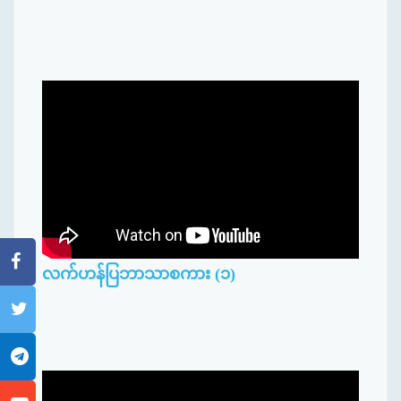
လက်ဟန်ပြဘာသာစကား (၁)