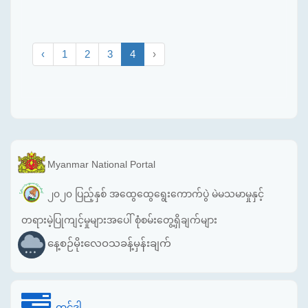
‹
1
2
3
4
›
Myanmar National Portal
၂၀၂၀ ပြည့်နှစ် အထွေထွေရွေးကောက်ပွဲ မဲမသမာမှုနှင့်
တရားမဲ့ပြုကျင့်မှုများအပေါ် စုံစမ်းတွေ့ရှိချက်များ
နေ့စဉ်မိုးလေဝသခန့်မှန်းချက်
တင်ဒါ