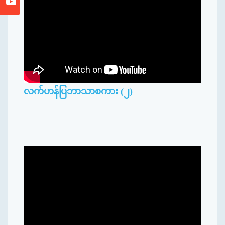
လက်ဟန်ပြဘာသာစကား (၂)