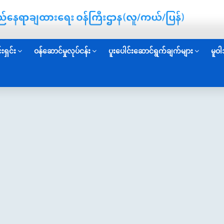
းရှင်း
ဝန်ဆောင်မှုလုပ်ငန်း
ပူးပေါင်းဆောင်ရွက်ချက်များ
မူဝါ