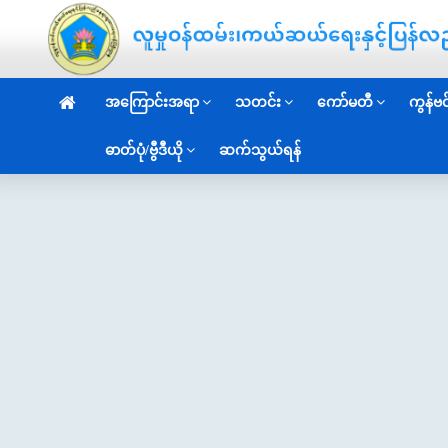
အကြောင်းအရာ
သတင်း
ကော်မတီ
ကွန်ဗင်
ဓာတ်ပုံ/ဗွီဒီယို
ဆက်သွယ်ရန်