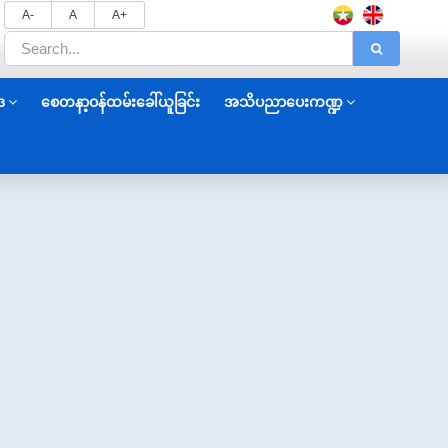
A-
A
A+
ဒ
စေတနာ့ဝန်ထမ်းခေါ်ယူခြင်း
အသိပညာပေးကဏ္ဍ