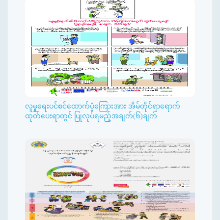
လူမှုရေးပင်စင်ထောက်ပံ့ကြေားအား အိမ်တိုင်ရာရောက်
ထုတ်ပေးရာတွင် ပြုလုပ်ရမည့်အချက်(၆)ချက်