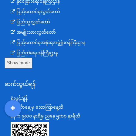
နိုင်ငံခြားရေးဝန်ကြီးဌာန
ပြည်ထောင်စုလွှတ်တော်
ပြည်သူ့လွှတ်တော်
အမျိုးသားလွှတ်တော်
ပြည်ထောင်စုအစိုးရအဖွဲ့ရုံးဝန်ကြီးဌာန
ပြည်ထဲရေးဝန်ကြီးဌာန
Show more
ကာကွယ်ရေးဝန်ကြီးဌာန
နယ်စပ်ရေးရာဝန်ကြီးဌာန
ဆက်သွယ်ရန်
စီမံကိန်း၊ဘဏ္ဍာရေးနှင့်စက်မှုဝန်ကြီးဌာန
ရင်းနှီးမြှုပ်နှံမှုနှင့် နိုင်ငံခြားစီးပွားဆက်သွယ်ရေးဝန်ကြီးဌာန
ရုံးဖွင့်ချိန်
အပြည်ပြည်ဆိုင်ရာပူးပေါင်းဆောင်ရွက်ရေးဝန်ကြီးဌာန
တနင်္လာနေ့ မှ သောကြာနေ့ထိ
ပြန်ကြားရေးဝန်ကြီးဌာန
DDM
MOS
DSW
DOR
နံနက် ၉းဝ၀ နာရီမှ ညနေ ၅းဝ၀ နာရီထိ
သာသနာရေးနှင့် ယဉ်ကျေးမှုဝန်ကြီးဌာန
စိုက်ပျိုးရေး၊မွေးမြူရေးနှင့်ဆည်မြောင်းဝန်ကြီးဌာန