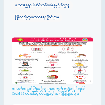
ဘေးအန္တရာယ်ဆိုင်ရာစီမံခန့်ခွဲမှုဦးစီးဌာန
ပြန်လည်ထူထောင်ရေး ဦးစီးဌာန
အသက်အရွယ်ကြီးရင့်သူများအတွက် ကိုရိုနာဗိုင်းရပ်စ်
Covid 19 ရောဂါနှင့် စပ်လျဉ်း၍ အကြံပြုချက်များ