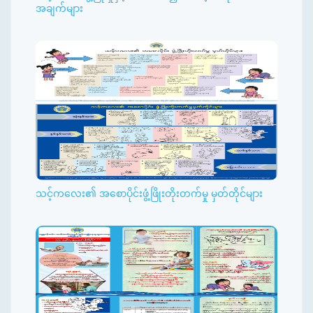
အချက်များ
သင့်ကလေး၏ အစောပိုင်းဖွံ့ဖြိုးတိုးတက်မှု မှတ်တိုင်များ