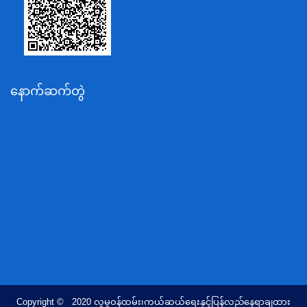
ပို့ဆောင်ရေးနှင့်ဆက်သွယ်ရေးဝန်ကြီးဌာန
သယံဇာတနှင့်ပတ်ဝန်းကျင်ထိန်းသိမ်းရေးဝန်ကြီးဌာန
လျှပ်စစ်နှင့်စွမ်းအင်ဝန်ကြီးဌာန
နောက်ဆက်တွဲ
အလုပ်သမား၊လူဝင်မှုကြီးကြပ်ရေးနှင့်ပြည်သူ့အင်အား
ဝန်ကြီးဌာန
စီးပွားရေးနှင့်ကူးသန်းရောင်းဝယ်ရေးဝန်ကြီးဌာန
ပညာရေးဝန်ကြီးဌာန
ကျန်းမာရေးနှင့်အားကစားဝန်ကြီးဌာန
ဆောက်လုပ်ရေးဝန်ကြီးဌာန
လူမူဝန်ထမ်း၊ကယ်ဆယ်ရေးနှင့်ပြန်လည်နေရာချထားရေး
ဝန်ကြီးဌာန
ဟိုတယ်နှင့်ခရီးသွားလာရေးဝန်ကြီးဌာန
တိုင်းရင်းသားလူမျိုးရေးရာဝန်ကြီးဌာန
Copyright © 2020 လူမူဝန်ထမ်း၊ကယ်ဆယ်ရေးနှင့်ပြန်လည်နေရာချထား