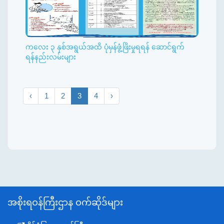
ကလေး ၃ နှစ်အရွယ်အထိ ပုံမှန်ဖွံ့ဖြိးမှုရရန် ဆောင်ရွက်
ရန်နည်းလမ်းများ
‹
1
2
3
4
›
အစိုးရဝန်ကြီးဌာန ဝက်ဆိုဒ်များ