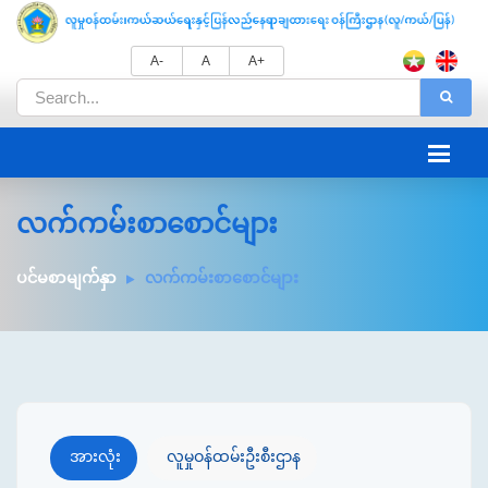
A-
A
A+
လက်ကမ်းစာစောင်များ
ပင်မစာမျက်နှာ
လက်ကမ်းစာစောင်များ
အားလုံး
လူမှုဝန်ထမ်းဦးစီးဌာန