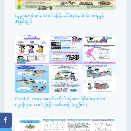
လူမှုရေးပင်စင်ထောက်ပံ့ခြင်းဆိုင်ရာလုပ်ငန်းလမ်ညွှန်
အနှစ်ချုပ်
Covid-19 ကာလအတွင်း ကိုယ်ဝန်ဆောင်မိခင်များအား
ငွေကြေးထောက်ပံ့ခြင်းအစီအစဉ် (ငွေဗိုက်)