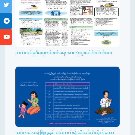
သက်ငယ်မုဒိမ်းမှုကင်းစင်ရေးအားလုံးပူးပေါင်းပါဝင်ပေး
သင့်ကလေးဖွံ့ဖြိုးမှုနှင့် ပတ်သက်၍ သိသင့်သိထိုက်သော