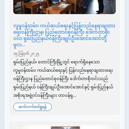
လူမှုဝန်ထမ်း၊ ကယ်ဆယ်ရေးနှင့်ပြန်လည်နေရာချထား
ရေးဝန်ကြီးဌာန၊ ပြည်ထောင်စုဝန်ကြီး ဒေါက်တာစိုး
ဝင်း၊ ရှမ်းပြည်နယ်ဝန်ကြီးချုပ်ဦးအောင်အောင်တို့
မူလ...
၁၅ ဩဂုတ် ၂၀၂၅
ရှမ်းပြည်နယ်၊ တောင်ကြီးမြို့တွင် ရောက်ရှိနေသော
လူမှုဝန်ထမ်း၊ ကယ်ဆယ်ရေးနှင့် ပြန်လည်နေရာချထားရေး
ဝန်ကြီးဌာန ပြည်ထောင်စုဝန်ကြီး ဒေါက်တာစိုးဝင်းသည်
ရှမ်းပြည်နယ် ဝန်ကြီးချုပ်ဦးအောင်အောင်နှင့် ရှမ်းပြည်နယ်
အစိုးရအဖွဲ့ဝင်ဝန်ကြီးများ တာဝန်ရှ...
ဆက်လက်ဖတ်ရှုရန်