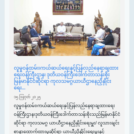
လူမှုဝန်ထမ်း၊ကယ်ဆယ်ရေးနှင့်ပြန်လည်နေရာချထား
ရေးဝန်ကြီးဌာန၊ ဒုတိယဝန်ကြီးဒေါက်တာသန်းစိုး
မြန်မာနိုင်ငံဆိုင်ရာ ကုလသမဂ္ဂယာယီဌာနေညှိနှိုင်း
ရေး...
၁၅ ဩဂုတ် ၂၀၂၅
လူမှုဝန်ထမ်း၊ကယ်ဆယ်ရေးနှင့်ပြန်လည်နေရာချထားရေး
ဝန်ကြီးဌာန၊ဒုတိယဝန်ကြီးဒေါက်တာသန်းစိုးသည်မြန်မာနိုင်ငံ
ဆိုင်ရာ ကုလသမဂ္ဂ ယာယီဌာနေညှိနှိုင်းရေးမှူး/ လူသားချင်း
စာနာထောက်ထားမှုဆိုင်ရာ ယာယီညှိနှိုင်းရေးမှူးနှင့်