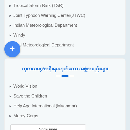
Tropical Storm Risk (TSR)
Joint Typhoon Warning Center(JTWC)
Indian Meteorological Department
Windy
Thai Meteorological Department
DDM
MOS
DSW
DOR
ကုလသမဂ္ဂ/အစိုးရမဟုတ်သော အဖွဲ့အစည်းများ
World Vision
Save the Children
Help Age International (Myanmar)
Mercy Corps
Show more