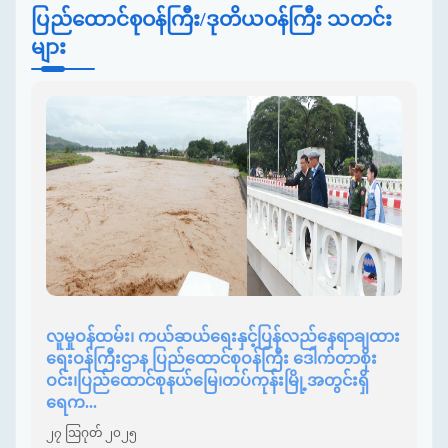
ပြည်ထောင်စုဝန်ကြီး/ဒုတိယဝန်ကြီး သတင်း
များ
လူမှုဝန်ထမ်း၊ ကယ်ဆယ်ရေးနှင့်ပြန်လည်နေရာချထား
ရေးဝန်ကြီးဌာန ပြည်ထောင်စုဝန်ကြီး ဒေါက်တာစိုး
ဝင်း၊ပြည်ထောင်စုနယ်မြေ၊တပ်ကုန်းမြို့အတွင်းရှိ
ရေက...
၂၇ ဩဂုတ် ၂၀၂၅