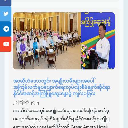
အာဆီယံဒေသတွင်း အမျိုးသမီးများအပေါ်
အကြမ်းဖက်မှုပပျောက်ရေးလုပ်ငန်းစီမံချက်ဆိုင်ရာ
နိုင်ငံအဆင့်အကြံပြုဆွေးနွေးပွဲ ကျင်းပခြင်း
၂၁ ဩဂုတ် ၂၀၂၅
အာဆီယံဒေသတွင်းအမျိုးသမီးများအပေါ်အကြမ်းဖက်မှု
ပပျောက်ရေးလုပ်ငန်းစီမံချက်ဆိုင်ရာနိုင်ငံအဆင့်အကြံပြု
ဆွေးနွေးပွဲကို ယနေ့နံနက်ပိုင်းတွင် Grand Amera Hotel၊