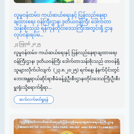
လူမှုဝန်ထမ်း၊ ကယ်ဆယ်ရေးနှင့် ပြန်လည်နေရာ
ချထားရေး ဝန်ကြီးဌာန၊ ဒုတိယဝန်ကြီး ဒေါက်တာ
သန်းစိုးသည် ရန်ကုန်တိုင်းဒေသကြီးအတွင်းရှိ ဌာန
လုပ်ငန်းရပ်မ...
၂၃ ဩဂုတ် ၂၀၂၅
လူမှုဝန်ထမ်း၊ ကယ်ဆယ်ရေးနှင့် ပြန်လည်နေရာချထားရေး
ဝန်ကြီးဌာန၊ ဒုတိယဝန်ကြီး ဒေါက်တာသန်းစိုးသည် တာဝန်ရှိ
သူများလိုက်ပါလျက် (၂၃.၈.၂၀၂၅) ရက်နေ့၊ နံနက်ပိုင်းတွင်
ဘေးအန္တရာယ်ဆိုင်ရာစီမံခန့်ခွဲဦးစီးဌာန၊တိုင်းဒေသကြီးဦးစီး
မှူးရုံးသို့ရောက်ရှိရာ...
ဆက်လက်ဖတ်ရှုရန်