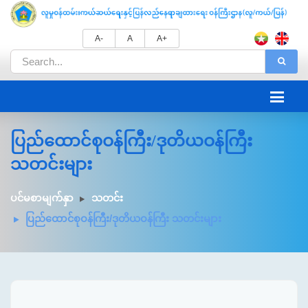
A-
A
A+
ပြည်ထောင်စုဝန်ကြီး/ဒုတိယဝန်ကြီး
သတင်းများ
ပင်မစာမျက်နှာ
သတင်း
ပြည်ထောင်စုဝန်ကြီး/ဒုတိယဝန်ကြီး သတင်းများ