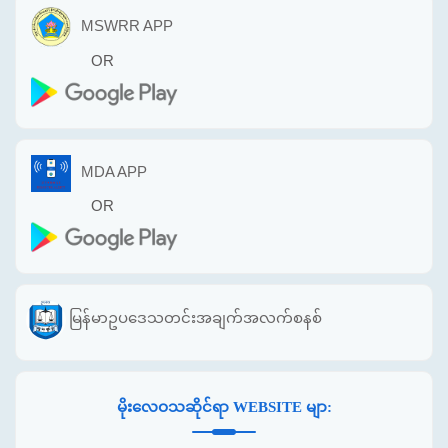
MSWRR APP
OR
MDA APP
OR
မြန်မာဥပဒေသတင်းအချက်အလက်စနစ်
မိုးလေဝသဆိုင်ရာ WEBSITE မျာ: