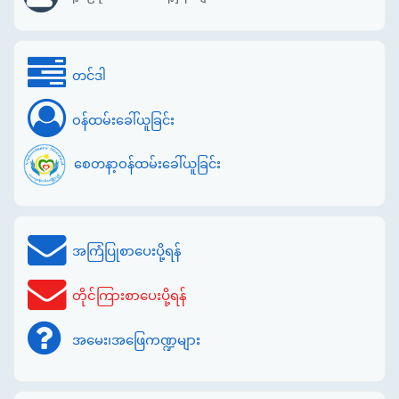
တင်ဒါ
ဝန်ထမ်းခေါ်ယူခြင်း
စေတနာ့ဝန်ထမ်းခေါ်ယူခြင်း
အကြံပြုစာပေးပို့ရန်
တိုင်ကြားစာပေးပို့ရန်
အမေး၊အဖြေကဏ္ဍများ