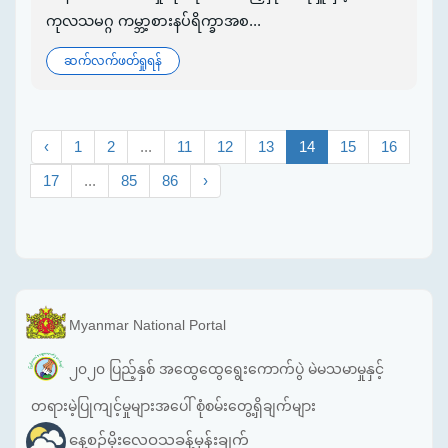
ကုလသမဂ္ဂ ကမ္ဘာ့စားနပ်ရိက္ခာအစ...
ဆက်လက်ဖတ်ရှုရန်
‹
1
2
...
11
12
13
14
15
16
17
...
85
86
›
Myanmar National Portal
၂၀၂၀ ပြည့်နှစ် အထွေထွေရွေးကောက်ပွဲ မဲမသမာမှုနှင့်
တရားမဲ့ပြုကျင့်မှုများအပေါ် စုံစမ်းတွေ့ရှိချက်များ
နေ့စဉ်မိုးလေဝသခန့်မှန်းချက်