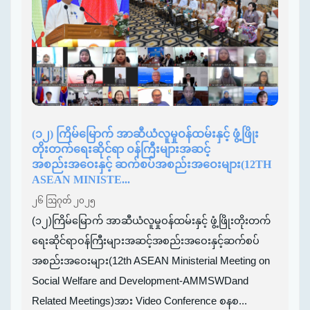
(၁၂) ကြိမ်မြောက် အာဆီယံလူမှုဝန်ထမ်းနှင့် ဖွံ့ဖြိုး
တိုးတက်ရေးဆိုင်ရာ ဝန်ကြီးများအဆင့်
အစည်းအဝေးနှင့် ဆက်စပ်အစည်းအဝေးများ(12TH
ASEAN MINISTE...
၂၆ ဩဂုတ် ၂၀၂၅
(၁၂)ကြိမ်မြောက် အာဆီယံလူမှုဝန်ထမ်းနှင့် ဖွံ့ဖြိုးတိုးတက်
ရေးဆိုင်ရာဝန်ကြီးများအဆင့်အစည်းအဝေးနှင့်ဆက်စပ်
အစည်းအဝေးများ(12th ASEAN Ministerial Meeting on
Social Welfare and Development-AMMSWDand
Related Meetings)အား Video Conference စနစ...