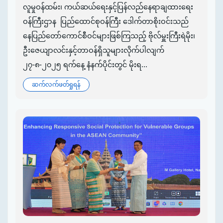
လူမှုဝန်ထမ်း၊ ကယ်ဆယ်ရေးနှင့်ပြန်လည်နေရာချထားရေး
ဝန်ကြီးဌာန ပြည်ထောင်စုဝန်ကြီး ဒေါက်တာစိုးဝင်းသည်
နေပြည်တော်ကောင်စီဝင်များဖြစ်ကြသည့် ဗိုလ်မှူးကြီးရဲမိုး၊
ဦးဇေယျာလင်းနှင့်တာဝန်ရှိသူများလိုက်ပါလျက်
၂၇-၈-၂၀၂၅ ရက်နေ့ နံနက်ပိုင်းတွင် မိုးရ...
ဆက်လက်ဖတ်ရှုရန်