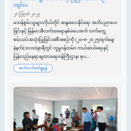
ကျင်းပ
၂၀ ဩဂုတ် ၂၀၂၅
မသန်စွမ်းသူများကိုယ်တိုင် ဆန္ဒမဲပေးနိုင်ရေး အသိပညာပေး
ခြင်းနှင့် မြန်မာအီလက်ထရောနစ်မဲပေးစက် လက်တွေ့
စမ်းသပ်အသုံးပြုခြင်းအစီအစဉ်ကို (၂၀-၈-၂၀၂၅)ရက်နေ့၊
နံနက်(၁၀:၀၀)နာရီတွင် လူမှုဝန်ထမ်း၊ ကယ်ဆယ်ရေးနှင့်
ပြန်လည်နေရာချထားရေးဝန်ကြီးဌာန၊ စုပ...
ဆက်လက်ဖတ်ရှုရန်