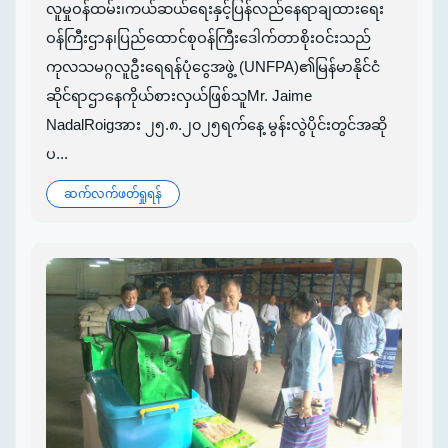
လူမှုဝန်ထမ်း၊ကယ်ဆယ်ရေးနှင့်ပြန်လည်နေရာချထားရေး
ဝန်ကြီးဌာန၊ပြည်ထောင်စုဝန်ကြီးဒေါက်တာစိုးဝင်းသည်
ကုလသမဂ္ဂလူဦးရေရန်ပုံငွေအဖွဲ့ (UNFPA)၏မြန်မာနိုင်ငံ
ဆိုင်ရာဌာနေကိုယ်စားလှယ်ဖြစ်သူMr. Jaime
NadalRoigအား ၂၅.၈.၂၀၂၅ရက်နေ့ မွန်းလွဲပိုင်းတွင်အဆို
ပ...
ဆက်လက်ဖတ်ရှုရန်