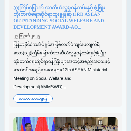
(၃)ကြိမ်မြောက် အာဆီယံလူမှုဝန်ထမ်းနှင့် ဖွံ့ဖြိုး
တိုးတက်ရေးဆိုင်ရာထူးချွန်ဆု (3RD ASEAN
OUTSTANDING SOCIAL WELFARE AND
DEVELOPMENT AWARD-AO...
၂၇ ဩဂုတ် ၂၀၂၅
မြန်မာနိုင်ငံကအိမ်ရှင်အဖြစ်လက်ခံကျင်းပလျက်ရှိ
သော(၁၂)ကြိမ်မြောက်အာဆီယံလူမှုဝန်ထမ်းနှင့်ဖွံ့ဖြိုး
တိုးတက်ရေးဆိုင်ရာဝန်ကြီးများအဆင့်အစည်းအဝေးနှင့်
ဆက်စပ်အစည်းအဝေးများ(12th ASEAN Ministerial
Meeting on Social Welfare and
Development(AMMSWD)...
ဆက်လက်ဖတ်ရှုရန်