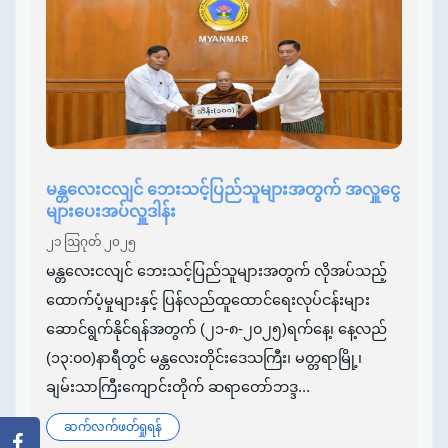
မန္တလေးငလျင် ဘေးသင့်ပြည်သူများအတွက် အလှူငွေ
များပေးအပ်လှူဒါန်း
၂၁ ဩဂုတ် ၂၀၂၅
မန္တလေးငလျင် ဘေးသင့်ပြည်သူများအတွက် လိုအပ်သည့်
ထောက်ပံ့မှုများနှင့် ပြန်လည်ထူထောင်ရေးလုပ်ငန်းများ
ဆောင်ရွက်နိုင်ရန်အတွက် (၂၁-၈-၂၀၂၅)ရက်နေ့၊ နေ့လည်
(၁၃:၀၀)နာရီတွင် မန္တလေးတိုင်းဒေသကြီး၊ မတ္တရာမြို့၊
ချမ်းသာကြီးကျောင်းတိုက် ဆရာတော်ဘဒ္ဒ...
ဆက်လက်ဖတ်ရှုရန်