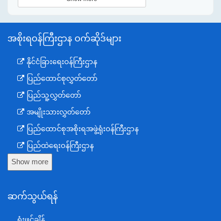
အစိုးရဝန်ကြီးဌာန ဝက်ဆိုဒ်များ
နိုင်ငံခြားရေးဝန်ကြီးဌာန
ပြည်ထောင်စုလွှတ်တော်
ပြည်သူ့လွှတ်တော်
အမျိုးသားလွှတ်တော်
ပြည်ထောင်စုအစိုးရအဖွဲ့ရုံးဝန်ကြီးဌာန
ပြည်ထဲရေးဝန်ကြီးဌာန
Show more
ကာကွယ်ရေးဝန်ကြီးဌာန
နယ်စပ်ရေးရာဝန်ကြီးဌာန
ဆက်သွယ်ရန်
စီမံကိန်း၊ဘဏ္ဍာရေးနှင့်စက်မှုဝန်ကြီးဌာန
ရင်းနှီးမြှုပ်နှံမှုနှင့် နိုင်ငံခြားစီးပွားဆက်သွယ်ရေးဝန်ကြီးဌာန
ရုံးဖွင့်ချိန်