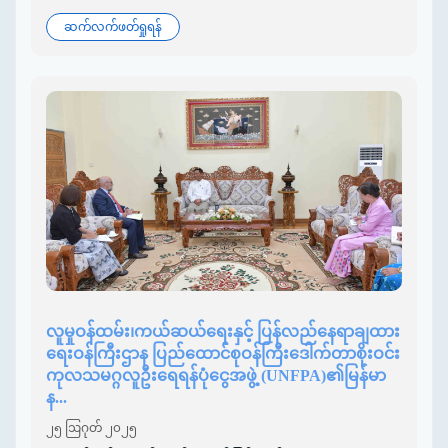
ဆက်လက်ဖတ်ရှုရန်
လူမှုဝန်ထမ်း၊ကယ်ဆယ်ရေးနှင့် ပြန်လည်နေရာချထား
ရေးဝန်ကြီးဌာန ပြည်ထောင်စုဝန်ကြီးဒေါက်တာစိုးဝင်း
ကုလသမဂ္ဂလူဦးရေရန်ပုံငွေအဖွဲ့ (UNFPA)၏မြန်မာ
န...
၂၅ ဩဂုတ် ၂၀၂၅