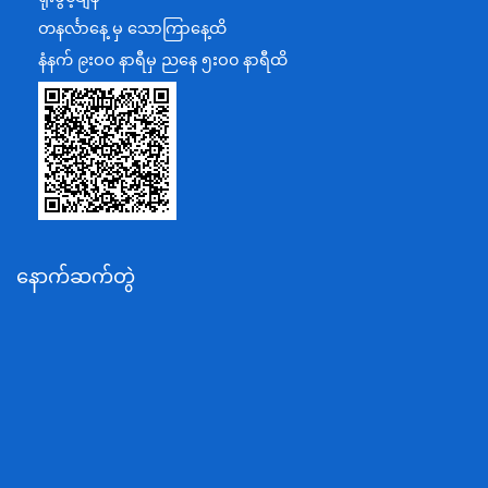
အပြည်ပြည်ဆိုင်ရာပူးပေါင်းဆောင်ရွက်ရေးဝန်ကြီးဌာန
တနင်္လာနေ့ မှ သောကြာနေ့ထိ
ပြန်ကြားရေးဝန်ကြီးဌာန
နံနက် ၉းဝ၀ နာရီမှ ညနေ ၅းဝ၀ နာရီထိ
သာသနာရေးနှင့် ယဉ်ကျေးမှုဝန်ကြီးဌာန
စိုက်ပျိုးရေး၊မွေးမြူရေးနှင့်ဆည်မြောင်းဝန်ကြီးဌာန
ပို့ဆောင်ရေးနှင့်ဆက်သွယ်ရေးဝန်ကြီးဌာန
သယံဇာတနှင့်ပတ်ဝန်းကျင်ထိန်းသိမ်းရေးဝန်ကြီးဌာန
လျှပ်စစ်နှင့်စွမ်းအင်ဝန်ကြီးဌာန
နောက်ဆက်တွဲ
အလုပ်သမား၊လူဝင်မှုကြီးကြပ်ရေးနှင့်ပြည်သူ့အင်အား
ဝန်ကြီးဌာန
စီးပွားရေးနှင့်ကူးသန်းရောင်းဝယ်ရေးဝန်ကြီးဌာန
ပညာရေးဝန်ကြီးဌာန
ကျန်းမာရေးနှင့်အားကစားဝန်ကြီးဌာန
ဆောက်လုပ်ရေးဝန်ကြီးဌာန