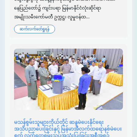
နေပြည်တော်၌ ကျင်းပရာ မြန်မာနိုင်ငံလုံးဆိုင်ရာ
အမျိုးသမီးကော်မတီ ဥက္ကဋ္ဌ၊ လူမှုဝန်ထ...
ဆက်လက်ဖတ်ရှုရန်
မသန်စွမ်းသူများကိုယ်တိုင် ဆန္ဒမဲပေးနိုင်ရေး
အသိပညာပေးခြင်းနှင့် မြန်မာအီလက်ထရောနစ်မဲပေး
စက် လက်တွေ့စမ်းသပ်အသုံးပြုခြင်းအစီအစဉ်