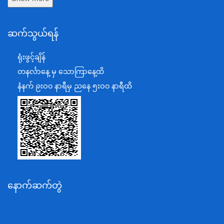
နယ်စပ်ရေးရာဝန်ကြီးဌာန
ဆက်သွယ်ရန်
စီမံကိန်း၊ဘဏ္ဍာရေးနှင့်စက်မှုဝန်ကြီးဌာန
ရင်းနှီးမြှုပ်နှံမှုနှင့် နိုင်ငံခြားစီးပွားဆက်သွယ်ရေးဝန်ကြီးဌာန
ရုံးဖွင့်ချိန်
အပြည်ပြည်ဆိုင်ရာပူးပေါင်းဆောင်ရွက်ရေးဝန်ကြီးဌာန
တနင်္လာနေ့ မှ သောကြာနေ့ထိ
ပြန်ကြားရေးဝန်ကြီးဌာန
နံနက် ၉းဝ၀ နာရီမှ ညနေ ၅းဝ၀ နာရီထိ
သာသနာရေးနှင့် ယဉ်ကျေးမှုဝန်ကြီးဌာန
စိုက်ပျိုးရေး၊မွေးမြူရေးနှင့်ဆည်မြောင်းဝန်ကြီးဌာန
ပို့ဆောင်ရေးနှင့်ဆက်သွယ်ရေးဝန်ကြီးဌာန
သယံဇာတနှင့်ပတ်ဝန်းကျင်ထိန်းသိမ်းရေးဝန်ကြီးဌာန
လျှပ်စစ်နှင့်စွမ်းအင်ဝန်ကြီးဌာန
နောက်ဆက်တွဲ
အလုပ်သမား၊လူဝင်မှုကြီးကြပ်ရေးနှင့်ပြည်သူ့အင်အား
ဝန်ကြီးဌာန
စီးပွားရေးနှင့်ကူးသန်းရောင်းဝယ်ရေးဝန်ကြီးဌာန