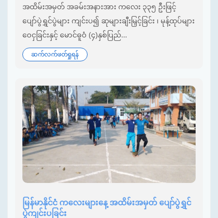
အထိမ်းအမှတ် အခမ်းအနားအား ကလေး ၃၃၅ ဦးဖြင့်
ပျော်ပွဲရွှင်ပွဲများ ကျင်းပ၍ ဆုများချီးမြှင့်ခြင်း ၊ မုန့်ထုပ်များ
ဝေငှခြင်းနှင့် မောင်ဓူဝံ (၄)နှစ်ပြည်...
ဆက်လက်ဖတ်ရှုရန်
မြန်မာနိုင်ငံ ကလေးများနေ့ အထိမ်းအမှတ် ပျော်ပွဲရွှင်
ပွဲကျင်းပခြင်း