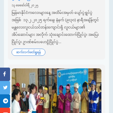
၁၃ ဖေဖော်ဝါရီ ၂၀၂၅
မြန်မာနိုင်ငံကလေးများနေ့ အထိမ်းအမှတ် ပျော်ပွဲရွှင်ပွဲ
အဖြစ် ၁၃.၂.၂၀၂၅ ရက်နေ့၊ နံနက် (၉း၃၀) နာရီအချိန်တွင်
မန္တလေးလူငယ်သင်တန်းကျောင်းရှိ လူငယ်များ၏
အိပ်ဆောင်များ အလိုက် သုံးချောင်းထောက်ပြိုင်ပွဲ၊ အပြေး
ပြိုင်ပွဲ၊ ဥာဏ်စမ်းပဟေဠိပြိုင်ပွဲ...
ဆက်လက်ဖတ်ရှုရန်