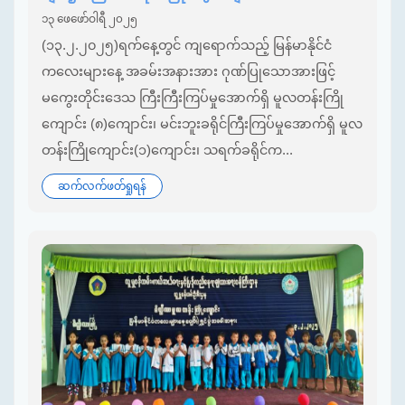
၁၃ ဖေဖော်ဝါရီ ၂၀၂၅
(၁၃.၂.၂၀၂၅)ရက်နေ့တွင် ကျရောက်သည့် မြန်မာနိုင်ငံ
ကလေးများနေ့ အခမ်းအနားအား ဂုဏ်ပြုသောအားဖြင့်
မကွေးတိုင်းဒေသ ကြီးကြီးကြပ်မှုအောက်ရှိ မူလတန်းကြို
ကျောင်း (၈)ကျောင်း၊ မင်းဘူးခရိုင်ကြီးကြပ်မှုအောက်ရှိ မူလ
တန်းကြိုကျောင်း(၁)ကျောင်း၊ သရက်ခရိုင်က...
ဆက်လက်ဖတ်ရှုရန်