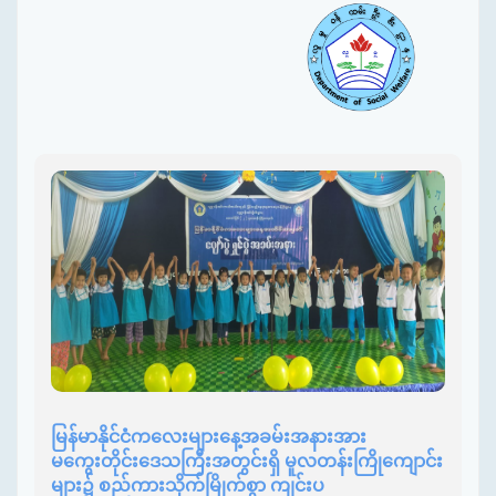
မြန်မာနိုင်ငံကလေးများနေ့အခမ်းအနားအား
မကွေးတိုင်းဒေသကြီးအတွင်းရှိ မူလတန်းကြိုကျောင်း
များ၌ စည်ကားသိုက်မြိုက်စွာ ကျင်းပ