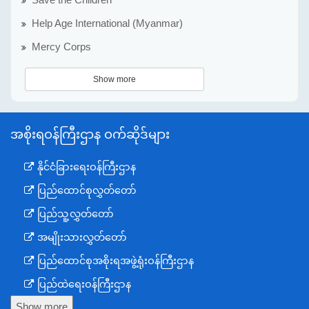
Save the Children
Help Age International (Myanmar)
Mercy Corps
Show more
အစိုးရဝန်ကြီးဌာန ဝက်ဆိုဒ်များ
နိုင်ငံခြားရေးဝန်ကြီးဌာန
ပြည်ထောင်စုလွှတ်တော်
ပြည်သူ့လွှတ်တော်
အမျိုးသားလွှတ်တော်
ပြည်ထောင်စုအစိုးရအဖွဲ့ရုံးဝန်ကြီးဌာန
ပြည်ထဲရေးဝန်ကြီးဌာန
Show more
ကာကွယ်ရေးဝန်ကြီးဌာန