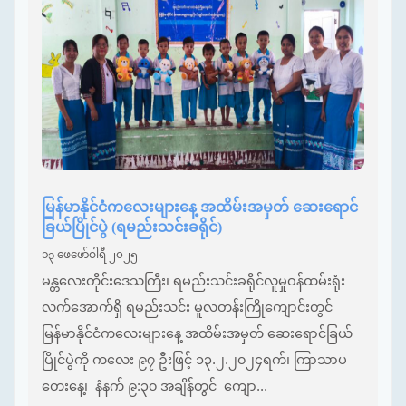
မြန်မာနိုင်ငံကလေးများနေ့ အထိမ်းအမှတ် ဆေးရောင်
ခြယ်ပြိုင်ပွဲ (ရမည်းသင်းခရိုင်)
၁၃ ဖေဖော်ဝါရီ ၂၀၂၅
မန္တလေးတိုင်းဒေသကြီး၊ ရမည်းသင်းခရိုင်လူမှုဝန်ထမ်းရုံး
လက်အောက်ရှိ ရမည်းသင်း မူလတန်းကြိုကျောင်းတွင်
မြန်မာနိုင်ငံကလေးများနေ့ အထိမ်းအမှတ် ဆေးရောင်ခြယ်
ပြိုင်ပွဲကို ကလေး ၉၇ ဦးဖြင့် ၁၃.၂.၂၀၂၄ရက်၊ ကြာသာပ
တေးနေ့၊ နံနက် ၉:၃၀ အချိန်တွင် ကျော...