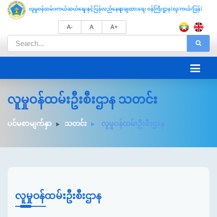
A-
A
A+
လူမှုဝန်ထမ်းဦးစီးဌာန သတင်း
ပင်မစာမျက်နှာ
သတင်း
လူမှုဝန်ထမ်းဦးစီးဌာန
လူမှုဝန်ထမ်းဦးစီးဌာန