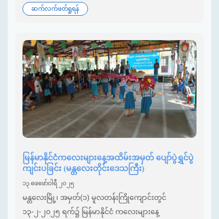
ဆက်လက်ဖတ်ရှုရန်
မြန်မာနိုင်ငံကလေးများနေ့အထိမ်းအမှတ် ပျော်ပွဲရွှင်ပွဲ
ကျင်းပခြင်း (မန္တလေးတိုင်းဒေသကြီး)
၁၃ ဖေဖော်ဝါရီ ၂၀၂၅
မန္တလေးမြို့၊ အမှတ်(၁) မူလတန်းကြိုကျောင်းတွင်
၁၃-၂-၂၀၂၅ ရက်၌ မြန်မာနိုင်ငံ ကလေးများနေ့