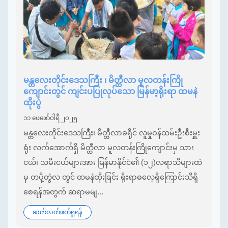
မန္တလေးတိုင်းဒေသကြီး ၊ မိတ္ထီလာ မူလတန်းကြို
ကျောင်းတွင် ကျင်းပပြုလုပ်သော မြန်မာ့ရိုးရာ ထမနဲ
ထိုးပွဲ
၁၁ ဖေဖော်ဝါရီ ၂၀၂၅
မန္တလေးတိုင်းဒေသကြီး၊ မိတ္ထီလာခရိုင် လူမှုဝန်ထမ်းဦးစီးမှူး
ရုံး လက်အောက်ရှိ မိတ္ထီလာ မူလတန်းကြိုကျောင်းမှ သား
ငယ်၊ သမီးငယ်များအား မြန်မာနိုင်ငံ၏ (၁၂)လရာသီများထဲ
မှ တပို့တွဲလ တွင် ထမနဲထိုးခြင်း ရိုးရာဓလေ့ရှိကြောင်းသိရှိ
စေရန်အတွက် ဆရာမမျ...
ဆက်လက်ဖတ်ရှုရန်