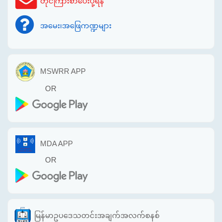
တိုင်ကြားစာပေးပို့ရန်
အမေး၊အဖြေကဏ္ဍများ
MSWRR APP
OR
MDA APP
OR
မြန်မာဥပဒေသတင်းအချက်အလက်စနစ်