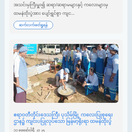
အသင်းမှကြီးမှူး၍ ဆရာ/ဆရာမများနှင့် ကလေးများမှ
ထမနဲထိုးပွဲအား ပျော်ရွှင်စွာ ကျင...
ဆက်လက်ဖတ်ရှုရန်
ဧရာဝတီတိုင်းဒေသကြီး ပုသိမ်မြို့ ကလေးပြုစုရေး
ဌာန၌ ကျင်းပပြုလုပ်သော မြန်မာ့ရိုးရာ ထမနဲထိုးပွဲ
၁၁ ဖေဖော်ဝါရီ ၂၀၂၅