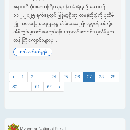
ဧရာဝတီတိုင်းဒေသကြီး လူမှုဝန်ထမ်းရုံးမှ ဦးဆောင်၍
၁၁.၂.၂၀၂၅ ရက်နေ့တွင် မြန်မာ့ရိုးရာ ထမနဲထိုးပွဲကို ပုသိမ်
မြို့ ကလေးပြုစုရေးဌာန၌ တိုင်းဒေသကြီး လူမှုဝန်ထမ်းရုံး၊
အိမ်တွင်းမှုသက်မွေးလုပ်ငန်းပညာသင်ကျောင်း၊ ပုသိမ်မူလ
တန်းကြိုကျောင်းများမှ...
ဆက်လက်ဖတ်ရှုရန်
‹
1
2
...
24
25
26
27
28
29
30
...
61
62
›
Myanmar National Portal