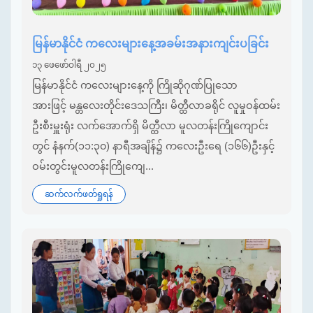
မြန်မာနိုင်ငံ ကလေးများနေ့အခမ်းအနားကျင်းပခြင်း
၁၃ ဖေဖော်ဝါရီ ၂၀၂၅
မြန်မာနိုင်ငံ ကလေးများနေ့ကို ကြိုဆိုဂုဏ်ပြုသော
အားဖြင့် မန္တလေးတိုင်းဒေသကြီး၊ မိတ္ထီလာခရိုင် လူမှုဝန်ထမ်း
ဦးစီးမှူးရုံး လက်အောက်ရှိ မိတ္ထီလာ မူလတန်းကြိုကျောင်း
တွင် နံနက်(၁၁:၃၀) နာရီအချိန်၌ ကလေးဦးရေ (၁၆၆)ဦးနှင့်
ဝမ်းတွင်းမူလတန်းကြိုကျေ...
ဆက်လက်ဖတ်ရှုရန်