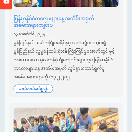
မြန်မာနိုင်ငံကလေးများနေ့ အထိမ်းအမှတ်
အခမ်းအနားကျင်းပ
၁၃ ဖေဖော်ဝါရီ ၂၀၂၅
မွန်ပြည်နယ်၊ မော်လမြိုင်ခရိုင်နှင့် သထုံခရိုင်အတွင်းရှိ
မွန်ပြည်နယ် လူမှုဝန်ထမ်းရုံး၏ ကြီးကြပ်မှုအောက်တွင် ဖွင့်
လှစ်ထားသော မူလတန်းကြိုကျောင်းများတွင် မြန်မာနိုင်ငံ
ကလေးများနေ့ အထိမ်းအမှတ် လှုပ်ရှားဆောင်ရွက်မှု
အခမ်းအနားများကို (၁၃.၂.၂၀၂...
ဆက်လက်ဖတ်ရှုရန်