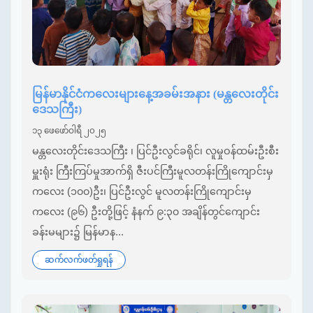
မြန်မာနိုင်ငံကလေးများနေ့အခမ်းအနား (မန္တလေးတိုင်း
ဒေသကြီး)
၁၃ ဖေဖော်ဝါရီ ၂၀၂၅
မန္တလေးတိုင်းဒေသကြီး ၊ ပြင်ဦးလွင်ခရိုင်၊ လူမှုဝန်ထမ်းဦးစီး
မှူးရုံး ကြီးကြပ်မှုအာက်ရှိ ဇီးပင်ကြီးမူလတန်းကြိုကျောင်းမှ
ကလေး (၁၀၀)ဦး၊ ပြင်ဦးလွင် မူလတန်းကြိုကျောင်းမှ
ကလေး (၉၆) ဦးတို့ဖြင့် နံနက် ၉:၃၀ အချိန်တွင်ကျောင်း
ခန်းမများ၌ မြန်မာန...
ဆက်လက်ဖတ်ရှုရန်