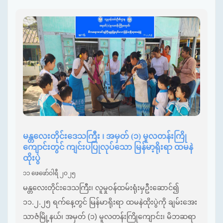
မန္တလေးတိုင်းဒေသကြီး ၊ အမှတ် (၁) မူလတန်းကြို
ကျောင်းတွင် ကျင်းပပြုလုပ်သော မြန်မာ့ရိုးရာ ထမနဲ
ထိုးပွဲ
၁၁ ဖေဖော်ဝါရီ ၂၀၂၅
မန္တလေးတိုင်းဒေသကြီး၊ လူမှုဝန်ထမ်းရုံးမှဦးဆောင်၍
၁၁.၂.၂၅ ရက်နေ့တွင် မြန်မာရိုးရာ ထမနဲထိုးပွဲကို ချမ်းအေး
သာဇံမြို့နယ်၊ အမှတ် (၁) မူလတန်းကြိုကျောင်း၊ မိဘဆရာ