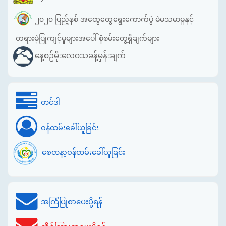
၂၀၂၀ ပြည့်နှစ် အထွေထွေရွေးကောက်ပွဲ မဲမသမာမှုနှင့်
တရားမဲ့ပြုကျင့်မှုများအပေါ် စုံစမ်းတွေ့ရှိချက်များ
နေ့စဉ်မိုးလေဝသခန့်မှန်းချက်
တင်ဒါ
ဝန်ထမ်းခေါ်ယူခြင်း
စေတနာ့ဝန်ထမ်းခေါ်ယူခြင်း
အကြံပြုစာပေးပို့ရန်