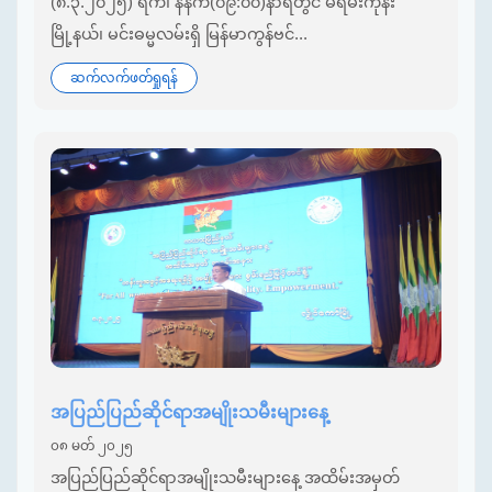
(၈.၃.၂၀၂၅) ရက်၊ နံနက်(၀၉:၀၀)နာရီတွင် မရမ်းကုန်း
မြို့နယ်၊ မင်းဓမ္မလမ်းရှိ မြန်မာကွန်ဗင်...
ဆက်လက်ဖတ်ရှုရန်
အပြည်ပြည်ဆိုင်ရာအမျိုးသမီးများနေ့
၀၈ မတ် ၂၀၂၅
အပြည်ပြည်ဆိုင်ရာအမျိုးသမီးများနေ့ အထိမ်းအမှတ်