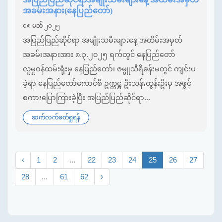
အခမ်းအနား(နေပြည်တော်)
၀၈ မတ် ၂၀၂၅
အပြည်ပြည်ဆိုင်ရာ အမျိုးသမီးများနေ့ အထိမ်းအမှတ်
အခမ်းအနားအား ၈.၃.၂၀၂၅ ရက်တွင် နေပြည်တော်
လူမှုဝန်ထမ်းရုံးမှ နေပြည်တော်၊ ဇမ္ဗူသီရိခန်းမတွင် ကျင်းပ
ခဲ့ရာ နေပြည်တော်ကောင်စီ ဥက္ကဋ္ဌ ဦးသန်းထွန်းဦးမှ အဖွင့်
စကားပြောကြားခဲ့ပြီး အပြည်ပြည်ဆိုင်ရာ...
ဆက်လက်ဖတ်ရှုရန်
‹
1
2
...
22
23
24
25
26
27
28
...
61
62
›