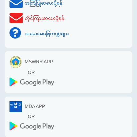
အကြံပြုစာပေးပို့ရန်
တိုင်ကြားစာပေးပို့ရန်
အမေး၊အဖြေကဏ္ဍများ
MSWRR APP
OR
MDA APP
OR