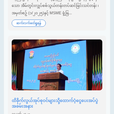
သော အိမ်တွင်းလျှပ်စစ်သွယ်တန်းတပ်ဆင်ခြင်းသင်တန်း ၊
အမှတ်စဥ် (၁/၂၀၂၅)နှင့် MSME ဖွံ့ဖြ...
ဆက်လက်ဖတ်ရှုရန်
ထိခိုက်လွယ်အုပ်စုဝင်များသို့ထောက်ပံ့ငွေပေးအပ်ပွဲ
အခမ်းအနား