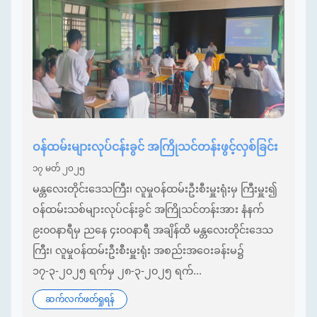
ဝန်ထမ်းများလုပ်ငန်းခွင် အကြိုသင်တန်းဖွင့်လှစ်ခြင်း
၁၇ မတ် ၂၀၂၅
မန္တလေးတိုင်းဒေသကြီး၊ လူမှုဝန်ထမ်းဦးစီးမှူးရုံးမှ ကြီးမှူး၍
ဝန်ထမ်းသစ်များလုပ်ငန်းခွင် အကြိုသင်တန်းအား နံနက်
၉း၀၀နာရီမှ ညနေ ၄း၀၀နာရီ အချိန်ထိ မန္တလေးတိုင်းဒေသ
ကြီး၊ လူမှုဝန်ထမ်းဦးစီးမှူးရုံး အစည်းအဝေးခန်းမ၌
၁၇-၃-၂၀၂၅ ရက်မှ ၂၈-၃-၂၀၂၅ ရက်...
ဆက်လက်ဖတ်ရှုရန်