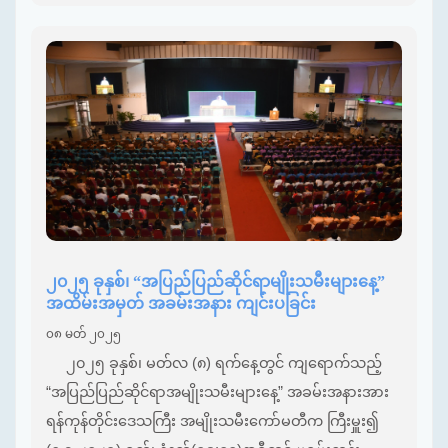
၂၀၂၅ ခုနှစ်၊ “အပြည်ပြည်ဆိုင်ရာမျိုးသမီးများနေ့”
အထိမ်းအမှတ် အခမ်းအနား ကျင်းပခြင်း
၀၈ မတ် ၂၀၂၅
၂၀၂၅ ခုနှစ်၊ မတ်လ (၈) ရက်နေ့တွင် ကျရောက်သည့်
“အပြည်ပြည်ဆိုင်ရာအမျိုးသမီးများနေ့” အခမ်းအနားအား
ရန်ကုန်တိုင်းဒေသကြီး အမျိုးသမီးကော်မတီက ကြီးမှူး၍