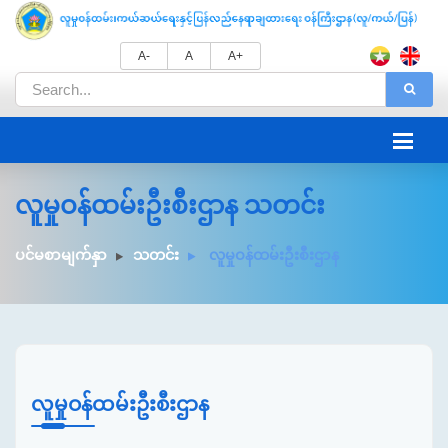
A-
A
A+
လူမှုဝန်ထမ်းဦးစီးဌာန သတင်း
ပင်မစာမျက်နှာ
သတင်း
လူမှုဝန်ထမ်းဦးစီးဌာန
လူမှုဝန်ထမ်းဦးစီးဌာန