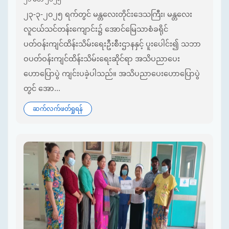
၂၃-၃-၂၀၂၅ ရက်တွင် မန္တလေးတိုင်းဒေသကြီး၊ မန္တလေး
လူငယ်သင်တန်းကျောင်း၌ အောင်မြေသာစံခရိုင်
ပတ်ဝန်းကျင်ထိန်းသိမ်းရေးဦးစီးဌာနနှင့် ပူးပေါင်း၍ သဘာ
ဝပတ်ဝန်းကျင်ထိန်းသိမ်းရေးဆိုင်ရာ အသိပညာပေး
ဟောပြောပွဲ ကျင်းပခဲ့ပါသည်။ အသိပညာပေးဟောပြောပွဲ
တွင် အော...
ဆက်လက်ဖတ်ရှုရန်