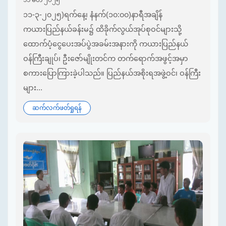
၁၁ မတ် ၂၀၂၅
၁၁-၃-၂၀၂၅)ရက်နေ့၊ နံနက်(၁၀:၀၀)နာရီအချိန်
ကယားပြည်နယ်ခန်းမ၌ ထိခိုက်လွယ်အုပ်စုဝင်များသို့
ထောက်ပံ့ငွေပေးအပ်ပွဲအခမ်းအနားကို ကယားပြည်နယ်
ဝန်ကြီးချုပ်၊ ဦးဇော်မျိုးတင်က တက်ရောက်အဖွင့်အမှာ
စကားပြောကြားခဲ့ပါသည်။ ပြည်နယ်အစိုးရအဖွဲ့ဝင်၊ ဝန်ကြီး
များ...
ဆက်လက်ဖတ်ရှုရန်