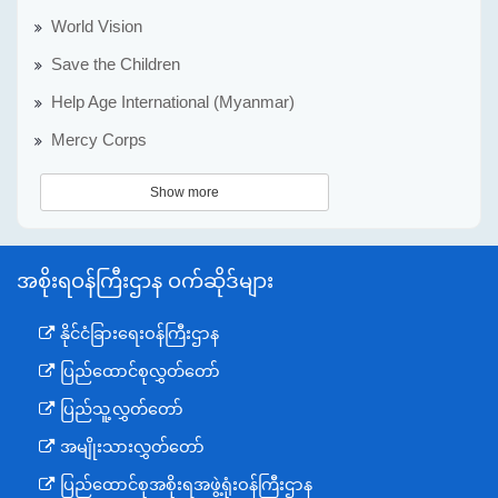
World Vision
Save the Children
Help Age International (Myanmar)
Mercy Corps
Show more
အစိုးရဝန်ကြီးဌာန ဝက်ဆိုဒ်များ
နိုင်ငံခြားရေးဝန်ကြီးဌာန
ပြည်ထောင်စုလွှတ်တော်
ပြည်သူ့လွှတ်တော်
အမျိုးသားလွှတ်တော်
ပြည်ထောင်စုအစိုးရအဖွဲ့ရုံးဝန်ကြီးဌာန