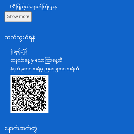
ပြည်ထဲရေးဝန်ကြီးဌာန
Show more
ကာကွယ်ရေးဝန်ကြီးဌာန
နယ်စပ်ရေးရာဝန်ကြီးဌာန
ဆက်သွယ်ရန်
စီမံကိန်း၊ဘဏ္ဍာရေးနှင့်စက်မှုဝန်ကြီးဌာန
ရင်းနှီးမြှုပ်နှံမှုနှင့် နိုင်ငံခြားစီးပွားဆက်သွယ်ရေးဝန်ကြီးဌာန
ရုံးဖွင့်ချိန်
အပြည်ပြည်ဆိုင်ရာပူးပေါင်းဆောင်ရွက်ရေးဝန်ကြီးဌာန
တနင်္လာနေ့ မှ သောကြာနေ့ထိ
ပြန်ကြားရေးဝန်ကြီးဌာန
နံနက် ၉းဝ၀ နာရီမှ ညနေ ၅းဝ၀ နာရီထိ
သာသနာရေးနှင့် ယဉ်ကျေးမှုဝန်ကြီးဌာန
စိုက်ပျိုးရေး၊မွေးမြူရေးနှင့်ဆည်မြောင်းဝန်ကြီးဌာန
ပို့ဆောင်ရေးနှင့်ဆက်သွယ်ရေးဝန်ကြီးဌာန
သယံဇာတနှင့်ပတ်ဝန်းကျင်ထိန်းသိမ်းရေးဝန်ကြီးဌာန
လျှပ်စစ်နှင့်စွမ်းအင်ဝန်ကြီးဌာန
နောက်ဆက်တွဲ
အလုပ်သမား၊လူဝင်မှုကြီးကြပ်ရေးနှင့်ပြည်သူ့အင်အား