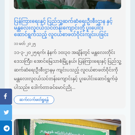
ပြန်ကြားရေးနှင့် ပြည်သူ့ဆက်ဆံရေးဦးစီးဌာန နှင့်
မန္တလေးလူငယ်သင်တန်းကျောင်းတို့ ပူးပေါင်း
ဆောင်ရွက်သည့် လူငယ်စာဖတ်ဝိုင်းကျင်းပခြင်း
၁၁ မတ် ၂၀၂၅
၁၁-၃-၂၀၂၅ရက်၊ နံနက် ၁၀း၃၀ အချိန်တွင် မန္တလေးတိုင်း
ဒေသကြီး၊ အောင်မြေသာစံမြို့နယ်၊ ပြန်ကြားရေးနှင့် ပြည်သူ့
ဆက်ဆံရေးဦးစီးဌာနမှ ကျင်းပသည့် လူငယ်စာဖတ်ဝိုင်းကို
မန္တလေးလူငယ်သင်တန်းကျောင်းနှင့် ပူးပေါင်းဆောင်ရွက်ခဲ့
ပါသည်။ ဒေါက်တာခင်မောင်ညို...
ဆက်လက်ဖတ်ရှုရန်