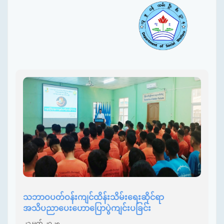
သဘာဝပတ်ဝန်းကျင်ထိန်းသိမ်းရေးဆိုင်ရာ
အသိပညာပေးဟောပြောပွဲကျင်းပခြင်း
၂၁ မတ် ၂၀၂၅