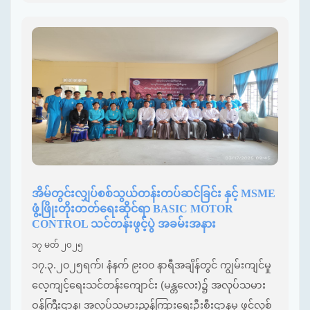
အိမ်တွင်းလျှပ်စစ်သွယ်တန်းတပ်ဆင်ခြင်း နှင့် MSME
ဖွံ့ဖြိုးတိုးတတ်ရေးဆိုင်ရာ BASIC MOTOR
CONTROL သင်တန်းဖွင့်ပွဲ အခမ်းအနား
၁၇ မတ် ၂၀၂၅
၁၇.၃.၂၀၂၅ရက်၊ နံနက် ၉း၀၀ နာရီအချိန်တွင် ကျွမ်းကျင်မှု
လေ့ကျင့်ရေးသင်တန်းကျောင်း (မန္တလေး)၌ အလုပ်သမား
ဝန်ကြီးဌာန၊ အလုပ်သမားညွှန်ကြားရေးဦးစီးဌာနမှ ဖွင့်လှစ်