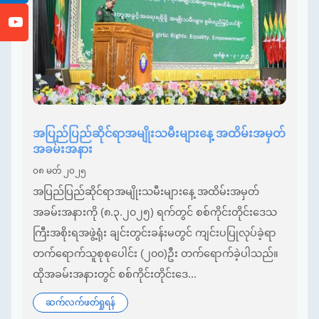
အပြည်ပြည်ဆိုင်ရာအမျိုးသမီးများနေ့ အထိမ်းအမှတ်
အခမ်းအနား
၀၈ မတ် ၂၀၂၅
အပြည်ပြည်ဆိုင်ရာအမျိုးသမီးများနေ့ အထိမ်းအမှတ်
အခမ်းအနားကို (၈.၃.၂၀၂၅) ရက်တွင် စစ်ကိုင်းတိုင်းဒေသ
ကြီးအစိုးရအဖွဲ့ရုံး ချင်းတွင်းခန်းမတွင် ကျင်းပပြုလုပ်ခဲ့ရာ
တက်ရောက်သူစုစုပေါင်း (၂၀၀)ဦး တက်ရောက်ခဲ့ပါသည်။
ထိုအခမ်းအနားတွင် စစ်ကိုင်းတိုင်းဒေ...
ဆက်လက်ဖတ်ရှုရန်