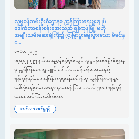
‌လူမှုဝန်ထမ်းဦးစီးဌာနမှ ညွှန်ကြားရေးမှူးချုပ်
ဒေါက်တာစန်းစန်းအေးသည် ရန်ကုန်မြို့ ဗဟို
အမျိုးသမီးဆေးရုံကြီး၌ (၄)မြွှာပူးမွေးဖွားသော မိခင်နှ
င...
၁၈ မတ် ၂၀၂၅
၁၃.၃.၂၀၂၅ရက်ယနေ့မွန်းလွဲပိုင်းတွင် လူမှုဝန်ထမ်းဦးစီးဌာန
မှ ညွှန်ကြားရေးမှူးချုပ် ဒေါက်တာစန်းစန်းအေးသည်
ရန်ကုန်တိုင်းဒေသကြီး၊ လူမှုဝန်ထမ်းရုံးမှ ညွှန်ကြားရေးမှူး
ဒေါ်လဲ့ယဉ်ဝင်း၊ အထူးကုဆေးရုံကြီး၊ ကုတင်(၅၀၀) ရန်ကုန်
ဆေးရုံအုပ်ကြီး ဒေါက်တာ...
ဆက်လက်ဖတ်ရှုရန်