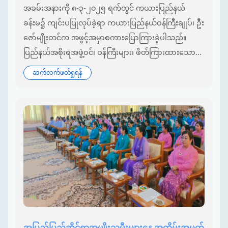
အခမ်းအနားကို ၈-၃-၂၀၂၅ ရက်တွင် ကယားပြည်နယ်
ခန်းမ၌ ကျင်းပပြုလုပ်ခဲ့ရာ ကယားပြည်နယ်ဝန်ကြီးချုပ်၊ ဦး
ဇော်မျိုးတင်က အဖွင့်အမှာစကားပြောကြားခဲ့ပါသည်။
ပြည်နယ်အစိုးရအဖွဲ့ဝင်၊ ဝန်ကြီးများ၊ ဖိတ်ကြားထားသော...
ဆက်လက်ဖတ်ရှုရန်
အပြည်ပြည်ဆိုင်ရာအမျိုးသမီးများနေ့ အထိမ်းအမှတ်