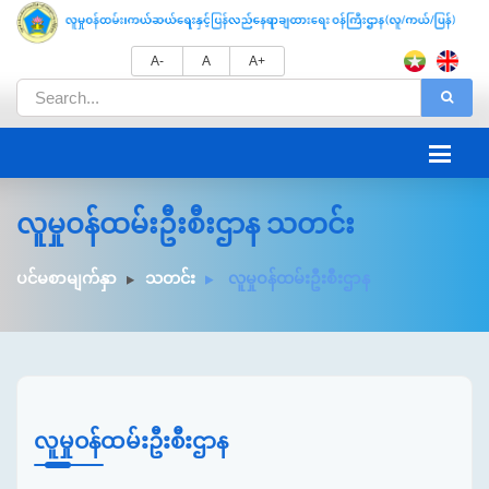
A-
A
A+
လူမှုဝန်ထမ်းဦးစီးဌာန သတင်း
ပင်မစာမျက်နှာ
သတင်း
လူမှုဝန်ထမ်းဦးစီးဌာန
လူမှုဝန်ထမ်းဦးစီးဌာန