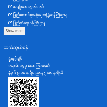
အမျိုးသားလွှတ်တော်
ပြည်ထောင်စုအစိုးရအဖွဲ့ရုံးဝန်ကြီးဌာန
ပြည်ထဲရေးဝန်ကြီးဌာန
Show more
ကာကွယ်ရေးဝန်ကြီးဌာန
နယ်စပ်ရေးရာဝန်ကြီးဌာန
ဆက်သွယ်ရန်
စီမံကိန်း၊ဘဏ္ဍာရေးနှင့်စက်မှုဝန်ကြီးဌာန
ရင်းနှီးမြှုပ်နှံမှုနှင့် နိုင်ငံခြားစီးပွားဆက်သွယ်ရေးဝန်ကြီးဌာန
ရုံးဖွင့်ချိန်
အပြည်ပြည်ဆိုင်ရာပူးပေါင်းဆောင်ရွက်ရေးဝန်ကြီးဌာန
တနင်္လာနေ့ မှ သောကြာနေ့ထိ
ပြန်ကြားရေးဝန်ကြီးဌာန
နံနက် ၉းဝ၀ နာရီမှ ညနေ ၅းဝ၀ နာရီထိ
သာသနာရေးနှင့် ယဉ်ကျေးမှုဝန်ကြီးဌာန
စိုက်ပျိုးရေး၊မွေးမြူရေးနှင့်ဆည်မြောင်းဝန်ကြီးဌာန
ပို့ဆောင်ရေးနှင့်ဆက်သွယ်ရေးဝန်ကြီးဌာန
သယံဇာတနှင့်ပတ်ဝန်းကျင်ထိန်းသိမ်းရေးဝန်ကြီးဌာန