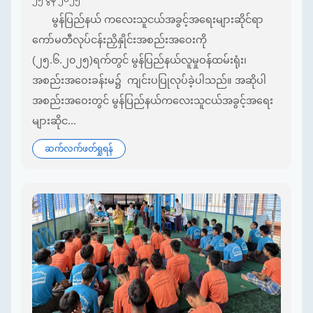
မွန်ပြည်နယ် ကလေးသူငယ်အခွင့်အရေးများဆိုင်ရာ
ကော်မတီလုပ်ငန်းညှိနှိုင်းအစည်းအဝေးကို
(၂၅.၆.၂၀၂၅)ရက်တွင် မွန်ပြည်နယ်လူမှုဝန်ထမ်းရုံး၊
အစည်းအဝေးခန်းမ၌ ကျင်းပပြုလုပ်ခဲ့ပါသည်။ အဆိုပါ
အစည်းအဝေးတွင် မွန်ပြည်နယ်ကလေးသူငယ်အခွင့်အရေး
များဆိုင...
ဆက်လက်ဖတ်ရှုရန်