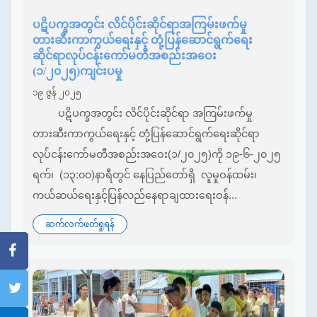
ပဋိပက္ခအတွင်း လိင်ပိုင်းဆိုင်ရာအကြမ်းဖက်မှု
တားဆီးကာကွယ်ရေးနှင့် တုံ့ပြန်ဆောင်ရွက်ရေး
ဆိုင်ရာလုပ်ငန်းကော်မတီအစည်းအဝေး
(၁/၂၀၂၅)ကျင်းပမှု
၁၉ ဇွန် ၂၀၂၅
ပဋိပက္ခအတွင်း လိင်ပိုင်းဆိုင်ရာ အကြမ်းဖက်မှု
တားဆီးကာကွယ်ရေးနှင့် တုံ့ပြန်ဆောင်ရွက်ရေးဆိုင်ရာ
လုပ်ငန်းကော်မတီအစည်းအဝေး(၁/၂၀၂၅)ကို ၁၉-၆-၂၀၂၅
ရက်၊ (၁၃:၀၀)နာရီတွင် နေပြည်တော်ရှိ လူမှုဝန်ထမ်း၊
ကယ်ဆယ်ရေးနှင့်ပြန်လည်နေရာချထားရေးဝန်...
ဆက်လက်ဖတ်ရှုရန်