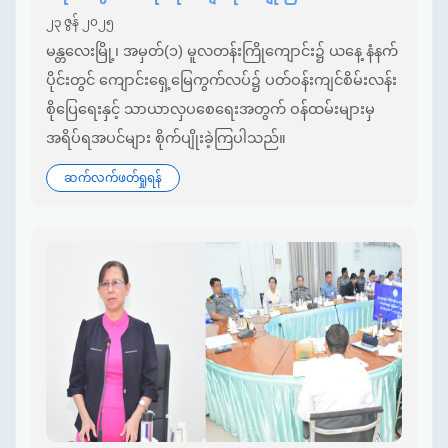
၂၃ ဇွန် ၂၀၂၅
မန္တလေးမြို့၊ အမှတ်(၁) မူလတန်းကြိုကျောင်း၌ ယနေ့ နံနက်
ပိုင်းတွင် ကျောင်းရှေ့မြေကွက်လပ်၌ ပတ်ဝန်းကျင်စိမ်းလန်း
စိုပြေရေးနှင့် သာယာလှပစေရေးအတွက် ဝန်ထမ်းများမှ
အရိပ်ရအပင်များ စိုက်ပျိုးခဲ့ကြပါသည်။
ဆက်လက်ဖတ်ရှုရန်