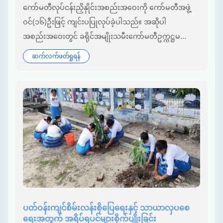
ကော်မတီလုပ်ငန်းညှိနှိုင်းအစည်းအဝေးကို ကော်မတီအဖွဲ့
ဝင်(၁၆)ဦးဖြင့် ကျင်းပပြုလုပ်ခဲ့ပါသည်။ အဆိုပါ
အစည်းအဝေးတွင် ခရိုင်အမျိုးသမီးကော်မတီဥက္ကဋ္ဌမ...
ဆက်လက်ဖတ်ရှုရန်
ပတ်ဝန်းကျင်စိမ်းလန်းစိုပြေရေးနှင့် သာယာလှပစေ
ရေးအတွက် အရိပ်ရပင်များစိုက်ပျိုးခြင်း