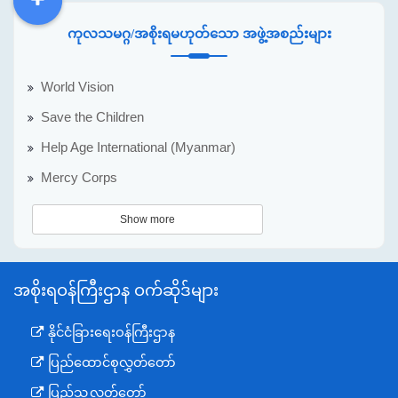
DDM
MOS
DSW
DOR
ကုလသမဂ္ဂ/အစိုးရမဟုတ်သော အဖွဲ့အစည်းများ
World Vision
Save the Children
Help Age International (Myanmar)
Mercy Corps
Show more
အစိုးရဝန်ကြီးဌာန ဝက်ဆိုဒ်များ
နိုင်ငံခြားရေးဝန်ကြီးဌာန
ပြည်ထောင်စုလွှတ်တော်
ပြည်သူ့လွှတ်တော်