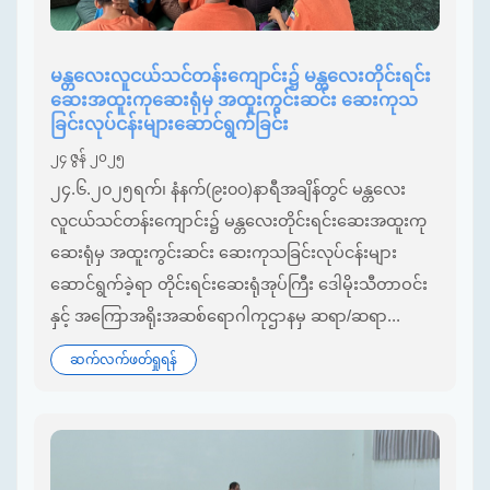
မန္တလေးလူငယ်သင်တန်းကျောင်း၌ မန္တလေးတိုင်းရင်း
ဆေးအထူးကုဆေးရုံမှ အထူးကွင်းဆင်း ဆေးကုသ
ခြင်းလုပ်ငန်းများဆောင်ရွက်ခြင်း
၂၄ ဇွန် ၂၀၂၅
၂၄.၆.၂၀၂၅ရက်၊ နံနက်(၉း၀၀)နာရီအချိန်တွင် မန္တလေး
လူငယ်သင်တန်းကျောင်း၌ မန္တလေးတိုင်းရင်းဆေးအထူးကု
ဆေးရုံမှ အထူးကွင်းဆင်း ဆေးကုသခြင်းလုပ်ငန်းများ
ဆောင်ရွက်ခဲ့ရာ တိုင်းရင်းဆေးရုံအုပ်ကြီး ဒေါမိုးသီတာဝင်း
နှင့် အကြောအရိုးအဆစ်ရောဂါကုဌာနမှ ဆရာ/ဆရာ...
ဆက်လက်ဖတ်ရှုရန်