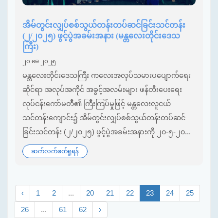
အိမ်တွင်းလျှပ်စစ်သွယ်တန်းတပ်ဆင်ခြင်းသင်တန်း
(၂/၂၀၂၅) ဖွင့်ပွဲအခမ်းအနား (မန္တလေးတိုင်းဒေသ
ကြီး)
၂၀ မေ ၂၀၂၅
မန္တလေးတိုင်းဒေသကြီး ကလေးအလုပ်သမားပပျောက်ရေး
ဆိုင်ရာ အလုပ်အကိုင် အခွင့်အလမ်းများ ဖန်တီးပေးရေး
လုပ်ငန်းကော်မတီ၏ ကြီးကြပ်မှုဖြင့် မန္တလေးလူငယ်
သင်တန်းကျောင်း၌ အိမ်တွင်းလျှပ်စစ်သွယ်တန်းတပ်ဆင်
ခြင်းသင်တန်း (၂/၂၀၂၅) ဖွင့်ပွဲအခမ်းအနားကို ၂၀-၅-၂၀...
ဆက်လက်ဖတ်ရှုရန်
‹
1
2
...
20
21
22
23
24
25
26
...
61
62
›