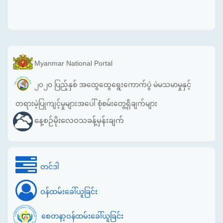
Myanmar National Portal
၂၀၂၀ ပြည့်နှစ် အထွေထွေရွေးကောက်ပွဲ မဲမသမာမှုနှင့်
တရားမဲ့ပြုကျင့်မှုများအပေါ် စုံစမ်းတွေ့ရှိချက်များ
နေ့စဉ်မိုးလေဝသခန့်မှန်းချက်
တင်ဒါ
ဝန်ထမ်းခေါ်ယူခြင်း
စေတနာ့ဝန်ထမ်းခေါ်ယူခြင်း