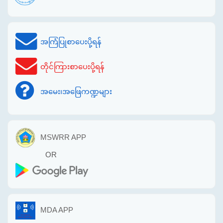
အကြံပြုစာပေးပို့ရန်
တိုင်ကြားစာပေးပို့ရန်
အမေး၊အဖြေကဏ္ဍများ
MSWRR APP
OR
MDA APP