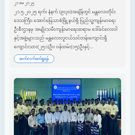
၂၁ မေ ၂၀၂၅
၂၁.၅.၂၀၂၅ ရက်၊ နံနက် (၉း၃၀)အချိန်တွင် မန္တလေးတိုင်း
ဒေသကြီး၊ အောင်မြေသာစံမြို့နယ်ရှိ ပြည်သူ့ကျန်းမာရေး
ဦးစီးဌာနမှ အမျိုးသမီးကျန်းမာရေးဆရာမ ဒေါ်ခင်လေးဝါ
နှင့်အဖွဲ့များသည် မန္တလေးလူငယ်သင်တန်းကျောင်းရှိ
ကျောင်းသား(၂၅၁)ဦး၊ ဝန်ထမ်း(၁၅)ဦးနှင့်...
ဆက်လက်ဖတ်ရှုရန်