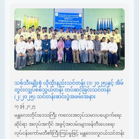
သစ်သီးမျိုးစုံ ယိုထိုးနည်းသင်တန်း (၁/၂၀၂၅)နှင့် အိမ်
တွင်းလျှပ်စစ်သွယ်တန်း တပ်ဆင်ခြင်းသင်တန်း
(၂/၂၀၂၅) သင်တန်းဆင်းပွဲအခမ်းအနား
၁၇ ဇွန် ၂၀၂၅
မန္တလေးတိုင်းဒေသကြီး ကလေးအလုပ်သမားပပျောက်ရေး
ဆိုင်ရာ အလုပ်အကိုင် အခွင့်အလမ်းများဖန်တီးပေးရေး
လုပ်ငန်းကော်မတီ၏ကြီးကြပ်မှုဖြင့် မန္တလေးလူငယ်သင်တန်း