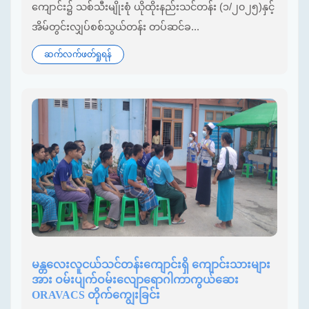
ကျောင်း၌ သစ်သီးမျိုးစုံ ယိုထိုးနည်းသင်တန်း (၁/၂၀၂၅)နှင့်
အိမ်တွင်းလျှပ်စစ်သွယ်တန်း တပ်ဆင်ခ...
ဆက်လက်ဖတ်ရှုရန်
မန္တလေးလူငယ်သင်တန်းကျောင်းရှိ ကျောင်းသားများ
အား ဝမ်းပျက်ဝမ်းလျော‌ရောဂါကာကွယ်ဆေး
ORAVACS တိုက်ကျွေးခြင်း