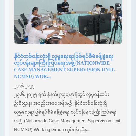
နိုင်ငံတစ်ဝန်းလုံးရှိ လူမှုရေးရာဖြစ်ရပ်စီမံခန့်ခွဲရေး
လုပ်ငန်းများကြီးကြပ်ရေးအဖွဲ့ (NATIONWIDE
CASE MANAGEMENT SUPERVISION UNIT-
NCMSU) WOR...
၂၃ ဇွန် ၂၀၂၅
၂၃.၆.၂၀၂၅ ရက် နံနက်(၉:၃၀)နာရီတွင် လူမှုဝန်ထမ်း
ဦးစီးဌာန၊ အစည်းအဝေးခန်းမ၌ နိုင်ငံတစ်ဝန်းလုံးရှိ
လူမှုရေးရာဖြစ်ရပ်စီမံခန့်ခွဲရေး လုပ်ငန်းများကြီးကြပ်ရေး
အဖွဲ့ (Nationwide Case Management Supervision Unit-
NCMSU) Working Group လုပ်ငန်းညှိန...