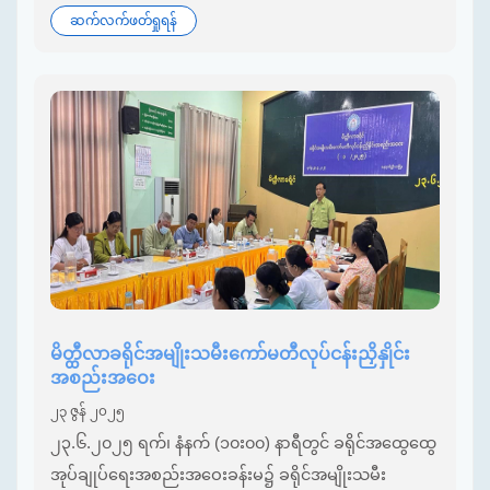
ဆက်လက်ဖတ်ရှုရန်
မိတ္ထီလာခရိုင်အမျိုးသမီးကော်မတီလုပ်ငန်းညှိနှိုင်း
အစည်းအဝေး
၂၃ ဇွန် ၂၀၂၅
၂၃.၆.၂၀၂၅ ရက်၊ နံနက် (၁၀း၀၀) နာရီတွင် ခရိုင်အထွေထွေ
အုပ်ချုပ်ရေးအစည်းအဝေးခန်းမ၌ ခရိုင်အမျိုးသမီး