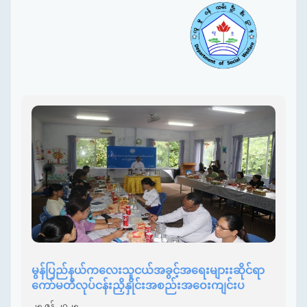
မွန်ပြည်နယ်ကလေးသူငယ်အခွင့်အရေးများးဆိုင်ရာ
ကော်မတီလုပ်ငန်းညှိနှိုင်းအစည်းအဝေးကျင်းပ
၂၅ ဇွန် ၂၀၂၅