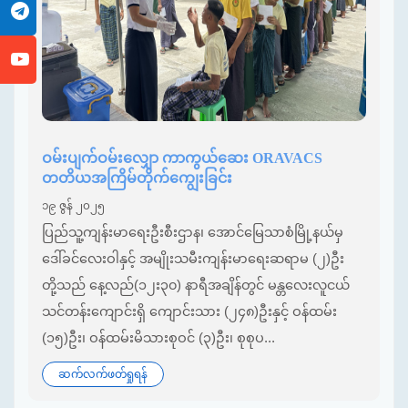
ဝမ်းပျက်ဝမ်းလျှော ကာကွယ်ဆေး ORAVACS
တတိယအကြိမ်တိုက်ကျွေးခြင်း
၁၉ ဇွန် ၂၀၂၅
ပြည်သူ့ကျန်းမာရေးဦးစီးဌာန၊ အောင်မြေသာစံမြို့နယ်မှ
ဒေါ်ခင်လေးဝါနှင့် အမျိုးသမီးကျန်းမာရေးဆရာမ (၂)ဦး
တို့သည် နေ့လည်(၁၂း၃၀) နာရီအချိန်တွင် မန္တလေးလူငယ်
သင်တန်းကျောင်းရှိ ကျောင်းသား (၂၄၈)ဦးနှင့် ဝန်ထမ်း
(၁၅)ဦး၊ ဝန်ထမ်းမိသားစုဝင် (၃)ဦး၊ စုစုပ...
ဆက်လက်ဖတ်ရှုရန်