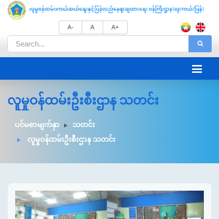
A-
A
A+
လူမှုဝန်ထမ်းဦးစီးဌာန သတင်း
ပင်မစာမျက်နှာ
သတင်း
လူမှုဝန်ထမ်းဦးစီးဌာန သတင်း