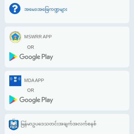
အမေး၊အဖြေကဏ္ဍများ
MSWRR APP
OR
MDA APP
OR
မြန်မာဥပဒေသတင်းအချက်အလက်စနစ်