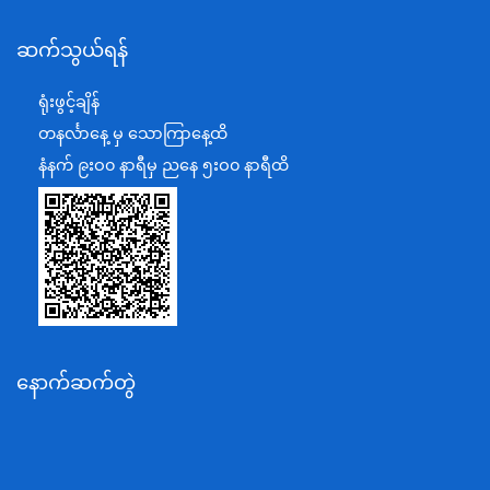
နယ်စပ်ရေးရာဝန်ကြီးဌာန
ဆက်သွယ်ရန်
စီမံကိန်း၊ဘဏ္ဍာရေးနှင့်စက်မှုဝန်ကြီးဌာန
ရင်းနှီးမြှုပ်နှံမှုနှင့် နိုင်ငံခြားစီးပွားဆက်သွယ်ရေးဝန်ကြီးဌာန
ရုံးဖွင့်ချိန်
အပြည်ပြည်ဆိုင်ရာပူးပေါင်းဆောင်ရွက်ရေးဝန်ကြီးဌာန
တနင်္လာနေ့ မှ သောကြာနေ့ထိ
ပြန်ကြားရေးဝန်ကြီးဌာန
နံနက် ၉းဝ၀ နာရီမှ ညနေ ၅းဝ၀ နာရီထိ
သာသနာရေးနှင့် ယဉ်ကျေးမှုဝန်ကြီးဌာန
စိုက်ပျိုးရေး၊မွေးမြူရေးနှင့်ဆည်မြောင်းဝန်ကြီးဌာန
ပို့ဆောင်ရေးနှင့်ဆက်သွယ်ရေးဝန်ကြီးဌာန
သယံဇာတနှင့်ပတ်ဝန်းကျင်ထိန်းသိမ်းရေးဝန်ကြီးဌာန
လျှပ်စစ်နှင့်စွမ်းအင်ဝန်ကြီးဌာန
နောက်ဆက်တွဲ
အလုပ်သမား၊လူဝင်မှုကြီးကြပ်ရေးနှင့်ပြည်သူ့အင်အား
ဝန်ကြီးဌာန
စီးပွားရေးနှင့်ကူးသန်းရောင်းဝယ်ရေးဝန်ကြီးဌာန