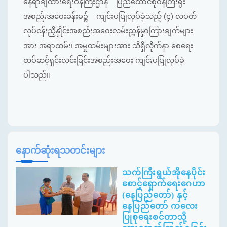
နေရာချထားရေးဝန်ကြီးဌာန ပြည်ထောင်စုဝန်ကြီးရုံး
အစည်းအဝေးခန်းမ၌ ကျင်းပပြုလုပ်ခဲ့သည့် (၄) လပတ်
လုပ်ငန်းညှိနှိုင်းအစည်းအဝေးလမ်းညွှန်မှာကြားချက်များ
အား အရာထမ်း၊ အမှုထမ်းများအား သိရှိလိုက်နာ စေရေး
ထပ်ဆင့်ရှင်းလင်းခြင်းအစည်းအဝေး ကျင်းပပြုလုပ်ခဲ့
ပါသည်။
နောက်ဆုံးရသတင်းများ
သက်ကြီးရွယ်အိုနေပိုင်း
စောင့်ရှောက်ရေးဂေဟာ
(နေပြည်တော်) နှင့်
နေပြည်တော် ကလေး
ပြုစုရေးစင်တာသို့