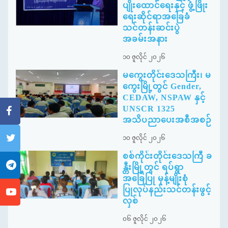
ပျိုးထောင်ရေးနှင့် ဖွံ့ဖြိုး
ရေးဆိုင်ရာအခြေခံ
သင်တန်းဆင်းပွဲ
အခမ်းအနား
၁၀ ဇူလိုင် ၂၀၂၆
မကွေးတိုင်းဒေသကြီး၊ မ
ကွေးမြို့တွင် Gender,
CEDAW, NSPAW နှင့်
UNSCR 1325
အသိပညာပေးအစီအစဉ်
၁၀ ဇူလိုင် ၂၀၂၆
စစ်ကိုင်းတိုင်းဒေသကြီ ခ
န္တီးမြို့တွင် ရပ်ရွာ
အခြေပြု မုန့်မျိုးစုံ
ပြုလုပ်နည်းသင်တန်းဖွင့်
လှစ်
၀၆ ဇူလိုင် ၂၀၂၆