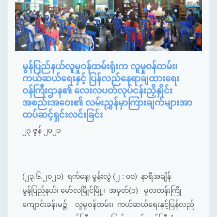
မွန်ပြည်နယ်လူမှုဝန်ထမ်းရုံးက လူမှုဝန်ထမ်း၊
ကယ်ဆယ်ရေးနှင့် ပြန်လည်နေရာချထားရေး
ဝန်ကြီးဌာန၏ လေးလပတ်လုပ်ငန်းညှိနှိုင်း
အစည်းအဝေး၏ လမ်းညွှန်မှာကြားချက်များအာ
ထပ်ဆင့်ရှင်းလင်းခြင်း
၂၃ ဇွန် ၂၀၂၁
(၂၃.၆.၂၀၂၁) ရက်နေ့၊ မွန်းလွဲ (၂ : ၀၀) နာရီအချိန်
မွန်ပြည်နယ်၊ မော်လမြိုင်မြို့၊ အမှတ်(၁) မူလတန်းကြို
ကျောင်းခန်းမ၌ လူမှုဝန်ထမ်း၊ ကယ်ဆယ်ရေးနှင့်ပြန်လည်