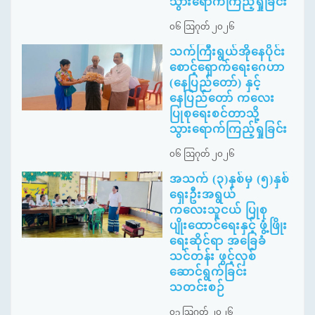
သွားရောက်ကြည့်ရှုခြင်း
၀၆ ဩဂုတ် ၂၀၂၆
သက်ကြီးရွယ်အိုနေပိုင်း
စောင့်ရှောက်ရေးဂေဟာ
(နေပြည်တော်) နှင့်
နေပြည်တော် ကလေး
ပြုစုရေးစင်တာသို့
သွားရောက်ကြည့်ရှုခြင်း
၀၆ ဩဂုတ် ၂၀၂၆
အသက် (၃)နှစ်မှ (၅)နှစ်
ရှေးဦးအရွယ်
ကလေးသူငယ် ပြုစု
ပျိုးထောင်ရေးနှင့် ဖွံ့ဖြိုး
ရေးဆိုင်ရာ အခြေခံ
သင်တန်း ဖွင့်လှစ်
ဆောင်ရွက်ခြင်း
သတင်းစဉ်
၀၃ ဩဂုတ် ၂၀၂၆