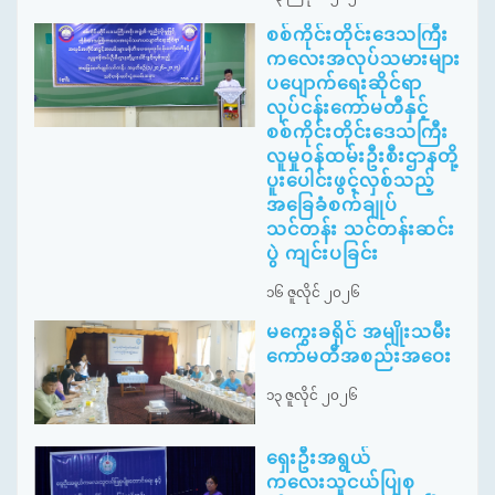
စစ်ကိုင်းတိုင်းဒေသကြီး
ကလေးအလုပ်သမားများ
ပပျောက်ရေးဆိုင်ရာ
လုပ်ငန်းကော်မတီနှင့်
စစ်ကိုင်းတိုင်းဒေသကြီး
လူမှုဝန်ထမ်းဦးစီးဌာနတို့
ပူးပေါင်းဖွင့်လှစ်သည့်
အခြေခံစက်ချုပ်
သင်တန်း သင်တန်းဆင်း
ပွဲ ကျင်းပခြင်း
၁၆ ဇူလိုင် ၂၀၂၆
မကွေးခရိုင် အမျိုးသမီး
ကော်မတီအစည်းအဝေး
၁၃ ဇူလိုင် ၂၀၂၆
ရှေးဦးအရွယ်
ကလေးသူငယ်ပြုစု