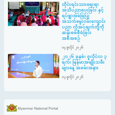
တိုင်းရင်းသားရေးရာ
အသိပညာပေးခြင်း နှင့်
ရပ်ရွာအခြေပြု
အသက်မွေးဝမ်းကျောင်း
ပညာ လိုအပ်ချက်တို့ကို
ဆန်းစစ်စီမံခြင်း
အစီအစဉ်
၀၄ ဇူလိုင် ၂၀၂၆
၂၀၂၆ ခုနှစ်၊ ဇူလိုင်လ ၃
ရက်၊ မြန်မာအမျိုးသမီး
များနေ့ အခမ်းအနား
၀၃ ဇူလိုင် ၂၀၂၆
Myanmar National Portal