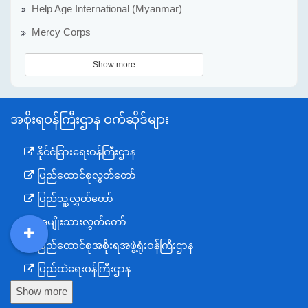
Help Age International (Myanmar)
Mercy Corps
Show more
အစိုးရဝန်ကြီးဌာန ဝက်ဆိုဒ်များ
နိုင်ငံခြားရေးဝန်ကြီးဌာန
ပြည်ထောင်စုလွှတ်တော်
ပြည်သူ့လွှတ်တော်
အမျိုးသားလွှတ်တော်
ပြည်ထောင်စုအစိုးရအဖွဲ့ရုံးဝန်ကြီးဌာန
DDM
MOS
DSW
DOR
ပြည်ထဲရေးဝန်ကြီးဌာန
Show more
ကာကွယ်ရေးဝန်ကြီးဌာန