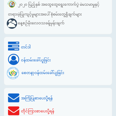
၂၀၂၀ ပြည့်နှစ် အထွေထွေရွေးကောက်ပွဲ မဲမသမာမှုနှင့်
တရားမဲ့ပြုကျင့်မှုများအပေါ် စုံစမ်းတွေ့ရှိချက်များ
နေ့စဉ်မိုးလေဝသခန့်မှန်းချက်
တင်ဒါ
ဝန်ထမ်းခေါ်ယူခြင်း
စေတနာ့ဝန်ထမ်းခေါ်ယူခြင်း
အကြံပြုစာပေးပို့ရန်
တိုင်ကြားစာပေးပို့ရန်