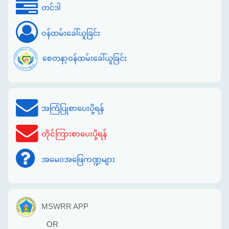
တင်ဒါ
ဝန်ထမ်းခေါ်ယူခြင်း
စေတနာ့ဝန်ထမ်းခေါ်ယူခြင်း
အကြံပြုစာပေးပို့ရန်
တိုင်ကြားစာပေးပို့ရန်
အမေး၊အဖြေကဏ္ဍများ
MSWRR APP
OR