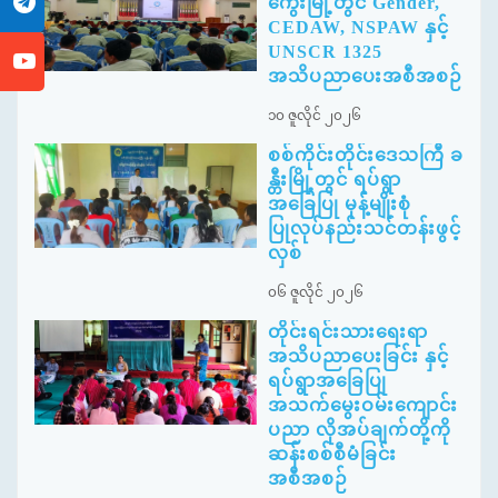
ကွေးမြို့တွင် Gender,
CEDAW, NSPAW နှင့်
UNSCR 1325
အသိပညာပေးအစီအစဉ်
၁၀ ဇူလိုင် ၂၀၂၆
စစ်ကိုင်းတိုင်းဒေသကြီ ခ
န္တီးမြို့တွင် ရပ်ရွာ
အခြေပြု မုန့်မျိုးစုံ
ပြုလုပ်နည်းသင်တန်းဖွင့်
လှစ်
၀၆ ဇူလိုင် ၂၀၂၆
တိုင်းရင်းသားရေးရာ
အသိပညာပေးခြင်း နှင့်
ရပ်ရွာအခြေပြု
အသက်မွေးဝမ်းကျောင်း
ပညာ လိုအပ်ချက်တို့ကို
ဆန်းစစ်စီမံခြင်း
အစီအစဉ်