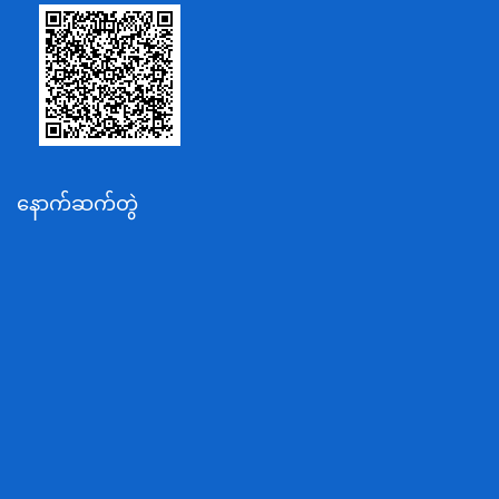
သာသနာရေးနှင့် ယဉ်ကျေးမှုဝန်ကြီးဌာန
စိုက်ပျိုးရေး၊မွေးမြူရေးနှင့်ဆည်မြောင်းဝန်ကြီးဌာန
ပို့ဆောင်ရေးနှင့်ဆက်သွယ်ရေးဝန်ကြီးဌာန
သယံဇာတနှင့်ပတ်ဝန်းကျင်ထိန်းသိမ်းရေးဝန်ကြီးဌာန
လျှပ်စစ်နှင့်စွမ်းအင်ဝန်ကြီးဌာန
နောက်ဆက်တွဲ
အလုပ်သမား၊လူဝင်မှုကြီးကြပ်ရေးနှင့်ပြည်သူ့အင်အား
ဝန်ကြီးဌာန
စီးပွားရေးနှင့်ကူးသန်းရောင်းဝယ်ရေးဝန်ကြီးဌာန
ပညာရေးဝန်ကြီးဌာန
ကျန်းမာရေးနှင့်အားကစားဝန်ကြီးဌာန
ဆောက်လုပ်ရေးဝန်ကြီးဌာန
လူမူဝန်ထမ်း၊ကယ်ဆယ်ရေးနှင့်ပြန်လည်နေရာချထားရေး
ဝန်ကြီးဌာန
ဟိုတယ်နှင့်ခရီးသွားလာရေးဝန်ကြီးဌာန