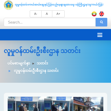
A-
A
A+
လူမှုဝန်ထမ်းဦးစီးဌာန သတင်း
ပင်မစာမျက်နှာ
သတင်း
လူမှုဝန်ထမ်းဦးစီးဌာန သတင်း