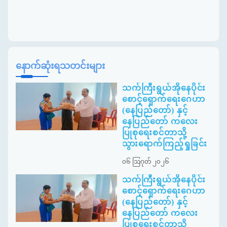
နောက်ဆုံးရသတင်းများ
သက်ကြီးရွယ်အိုနေပိုင်း
စောင့်ရှောက်ရေးဂေဟာ
(နေပြည်တော်) နှင့်
နေပြည်တော် ကလေး
ပြုစုရေးစင်တာသို့
သွားရောက်ကြည့်ရှုခြင်း
၀၆ ဩဂုတ် ၂၀၂၆
သက်ကြီးရွယ်အိုနေပိုင်း
စောင့်ရှောက်ရေးဂေဟာ
(နေပြည်တော်) နှင့်
နေပြည်တော် ကလေး
ပြုစုရေးစင်တာသို့