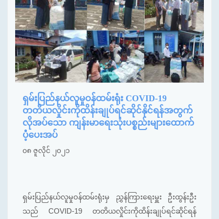
ရှမ်းပြည်နယ်လူမှုဝန်ထမ်းရုံး COVID-19
တတိယလှိုင်းကိုထိန်းချုပ်ရင်ဆိုင်နိုင်ရန်အတွက်
လိုအပ်သော ကျန်းမာရေးသုံးပစ္စည်းများထောက်
ပံံံ့ပေးအပ်
၀၈ ဇူလိုင် ၂၀၂၁
ရှမ်းပြည်နယ်လူမှုဝန်ထမ်းရုံးမှ ညွှန်ကြားရေးမှူး ဦးထွန်းဦး
သည် COVID-19 တတိယလှိုင်းကိုထိန်းချုပ်ရင်ဆိုင်ရန်