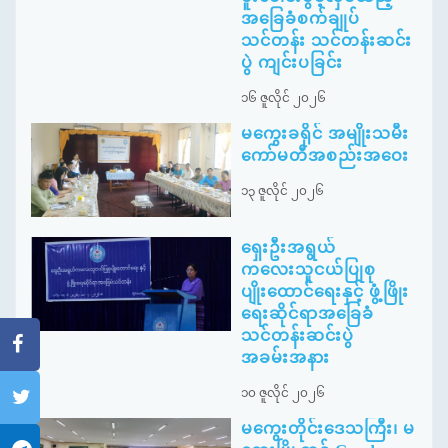
အခြေခံစက်ချုပ်
သင်တန်း သင်တန်းဆင်း
ပွဲ ကျင်းပခြင်း
၁၆ ဇူလိုင် ၂၀၂၆
မကွေးခရိုင် အမျိုးသမီး
ကော်မတီအစည်းအဝေး
၁၃ ဇူလိုင် ၂၀၂၆
ရှေးဦးအရွယ်
ကလေးသူငယ်ပြုစု
ပျိုးထောင်ရေးနှင့် ဖွံ့ဖြိုး
ရေးဆိုင်ရာအခြေခံ
သင်တန်းဆင်းပွဲ
အခမ်းအနား
၁၀ ဇူလိုင် ၂၀၂၆
မကွေးတိုင်းဒေသကြီး၊ မ