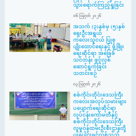
သွားရောက်ကြည့်ရှုခြင်း
၀၆ ဩဂုတ် ၂၀၂၆
အသက် (၃)နှစ်မှ (၅)နှစ်
ရှေးဦးအရွယ်
ကလေးသူငယ် ပြုစု
ပျိုးထောင်ရေးနှင့် ဖွံ့ဖြိုး
ရေးဆိုင်ရာ အခြေခံ
သင်တန်း ဖွင့်လှစ်
ဆောင်ရွက်ခြင်း
သတင်းစဉ်
၀၃ ဩဂုတ် ၂၀၂၆
စစ်ကိုင်းတိုင်းဒေသကြီး
ကလေးအလုပ်သမားများ
ပပျောက်ရေးဆိုင်ရာ
လုပ်ငန်းကော်မတီနှင့်
စစ်ကိုင်းတိုင်းဒေသကြီး
လူမှုဝန်ထမ်းဦးစီးဌာနတို့
ပူးပေါင်းဖွင့်လှစ်သည့်