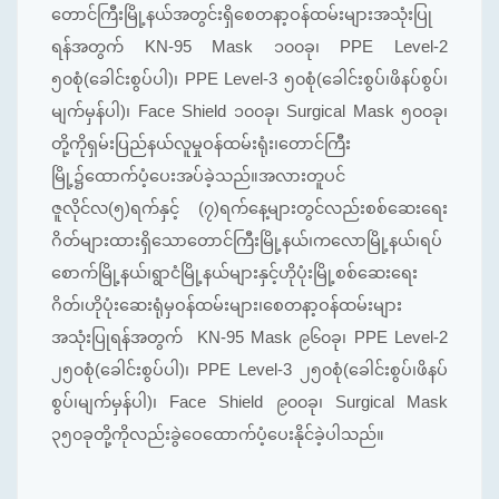
တောင်ကြီးမြို့နယ်အတွင်းရှိစေတနာ့ဝန်ထမ်းများအသုံးပြု
ရန်အတွက် KN-95 Mask ၁၀၀ခု၊ PPE Level-2
၅၀စုံ(ခေါင်းစွပ်ပါ)၊ PPE Level-3 ၅၀စုံ(ခေါင်းစွပ်၊ဖိနပ်စွပ်၊
မျက်မှန်ပါ)၊ Face Shield ၁၀၀ခု၊ Surgical Mask ၅၀၀ခု၊
တို့ကိုရှမ်းပြည်နယ်လူမှုဝန်ထမ်းရုံး၊တောင်ကြီး
မြို့၌ထောက်ပံ့ပေးအပ်ခဲ့သည်။အလားတူပင်
ဇူလိုင်လ(၅)ရက်နှင့် (၇)ရက်နေ့များတွင်လည်းစစ်ဆေးရေး
ဂိတ်များထားရှိသောတောင်ကြီးမြို့နယ်၊ကလောမြို့နယ်၊ရပ်
စောက်မြို့နယ်၊ရွာငံမြို့နယ်များနှင့်ဟိုပုံးမြို့စစ်ဆေးရေး
ဂိတ်၊ဟိုပုံးဆေးရုံမှဝန်ထမ်းများ၊စေတနာ့ဝန်ထမ်းများ
အသုံးပြုရန်အတွက် KN-95 Mask ၉၆၀ခု၊ PPE Level-2
၂၅၀စုံ(ခေါင်းစွပ်ပါ)၊ PPE Level-3 ၂၅၀စုံ(ခေါင်းစွပ်၊ဖိနပ်
စွပ်၊မျက်မှန်ပါ)၊ Face Shield ၉၀၀ခု၊ Surgical Mask
၃၅၀ခုတို့ကိုလည်းခွဲဝေထောက်ပံ့ပေးနိုင်ခဲ့ပါသည်။