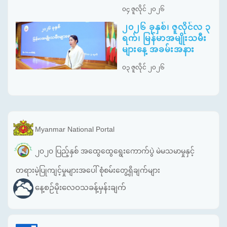
၀၄ ဇူလိုင် ၂၀၂၆
၂၀၂၆ ခုနှစ်၊ ဇူလိုင်လ ၃
ရက်၊ မြန်မာအမျိုးသမီး
များနေ့ အခမ်းအနား
၀၃ ဇူလိုင် ၂၀၂၆
Myanmar National Portal
၂၀၂၀ ပြည့်နှစ် အထွေထွေရွေးကောက်ပွဲ မဲမသမာမှုနှင့်
တရားမဲ့ပြုကျင့်မှုများအပေါ် စုံစမ်းတွေ့ရှိချက်များ
နေ့စဉ်မိုးလေဝသခန့်မှန်းချက်