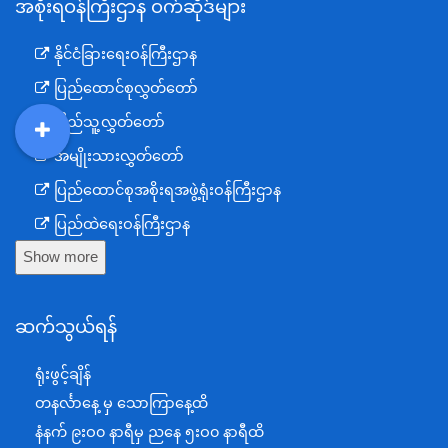
အစိုးရဝန်ကြီးဌာန ဝက်ဆိုဒ်များ
နိုင်ငံခြားရေးဝန်ကြီးဌာန
ပြည်ထောင်စုလွှတ်တော်
ပြည်သူ့လွှတ်တော်
DDM
MOS
DSW
DOR
အမျိုးသားလွှတ်တော်
ပြည်ထောင်စုအစိုးရအဖွဲ့ရုံးဝန်ကြီးဌာန
ပြည်ထဲရေးဝန်ကြီးဌာန
Show more
ကာကွယ်ရေးဝန်ကြီးဌာန
နယ်စပ်ရေးရာဝန်ကြီးဌာန
ဆက်သွယ်ရန်
စီမံကိန်း၊ဘဏ္ဍာရေးနှင့်စက်မှုဝန်ကြီးဌာန
ရင်းနှီးမြှုပ်နှံမှုနှင့် နိုင်ငံခြားစီးပွားဆက်သွယ်ရေးဝန်ကြီးဌာန
ရုံးဖွင့်ချိန်
အပြည်ပြည်ဆိုင်ရာပူးပေါင်းဆောင်ရွက်ရေးဝန်ကြီးဌာန
တနင်္လာနေ့ မှ သောကြာနေ့ထိ
ပြန်ကြားရေးဝန်ကြီးဌာန
နံနက် ၉းဝ၀ နာရီမှ ညနေ ၅းဝ၀ နာရီထိ