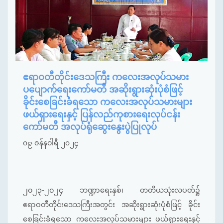
ဧရာဝတီတိုင်းဒေသကြီး ကလေးအလုပ်သမား
ပပျောက်ရေးကော်မတီ အဆိုးရွားဆုံးပုံစံဖြင့်
ခိုင်းစေခြင်းခံရသော ကလေးအလုပ်သမားများ
ဖယ်ရှားရေးနှင့် ပြန်လည်ကုစားရေးလုပ်ငန်း
ကော်မတီ အလုပ်ရုံဆွေးနွေးပွဲပြုလုပ်
၀၉ ဇန်နဝါရီ ၂၀၂၄
၂၀၂၃-၂၀၂၄ ဘဏ္ဍာရေးနှစ်၊ တတိယသုံးလပတ်၌
ဧရာဝတီတိုင်းဒေသကြီးအတွင်း အဆိုးရွားဆုံးပုံစံဖြင့် ခိုင်း
စေခြင်းခံရသော ကလေးအလုပ်သမားများ ဖယ်ရှားရေးနှင့်