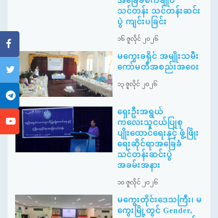
အခြေခံစက်ချုပ်
သင်တန်း သင်တန်းဆင်း
ပွဲ ကျင်းပခြင်း
၁၆ ဇူလိုင် ၂၀၂၆
မကွေးခရိုင် အမျိုးသမီး
ကော်မတီအစည်းအဝေး
၁၃ ဇူလိုင် ၂၀၂၆
ရှေးဦးအရွယ်
ကလေးသူငယ်ပြုစု
ပျိုးထောင်ရေးနှင့် ဖွံ့ဖြိုး
ရေးဆိုင်ရာအခြေခံ
သင်တန်းဆင်းပွဲ
အခမ်းအနား
၁၀ ဇူလိုင် ၂၀၂၆
မကွေးတိုင်းဒေသကြီး၊ မ
ကွေးမြို့တွင် Gender,