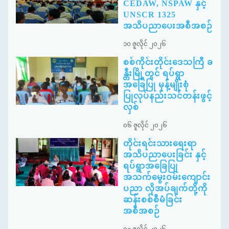
CEDAW, NSPAW နှင့်
UNSCR 1325
အသိပညာပေးအစီအစဉ်
၁၀ ဇူလိုင် ၂၀၂၆
စစ်ကိုင်းတိုင်းဒေသကြီ ခ
န္တီးမြို့တွင် ရပ်ရွာ
အခြေပြု မုန့်မျိုးစုံ
ပြုလုပ်နည်းသင်တန်းဖွင့်
လှစ်
၀၆ ဇူလိုင် ၂၀၂၆
တိုင်းရင်းသားရေးရာ
အသိပညာပေးခြင်း နှင့်
ရပ်ရွာအခြေပြု
အသက်မွေးဝမ်းကျောင်း
ပညာ လိုအပ်ချက်တို့ကို
ဆန်းစစ်စီမံခြင်း
အစီအစဉ်