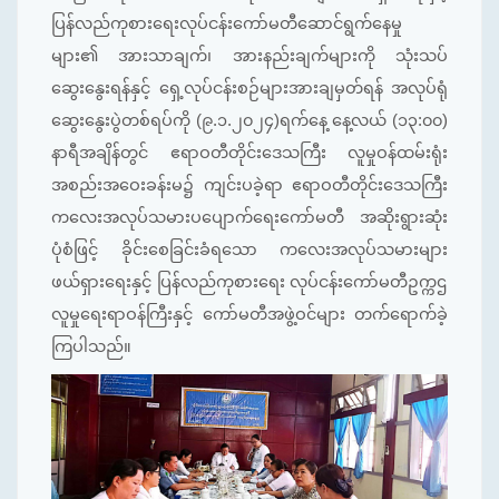
ပြန်လည်ကုစားရေးလုပ်ငန်းကော်မတီဆောင်ရွက်နေမှု
များ၏ အားသာချက်၊ အားနည်းချက်များကို သုံးသပ်
ဆွေးနွေးရန်နှင့် ရှေ့လုပ်ငန်းစဉ်များအားချမှတ်ရန် အလုပ်ရုံ
ဆွေးနွေးပွဲတစ်ရပ်ကို (၉.၁.၂၀၂၄)ရက်နေ့ နေ့လယ် (၁၃:၀၀)
နာရီအချိန်တွင် ဧရာဝတီတိုင်းဒေသကြီး လူမှုဝန်ထမ်းရုံး
အစည်းအဝေးခန်းမ၌ ကျင်းပခဲ့ရာ ဧရာဝတီတိုင်းဒေသကြီး
ကလေးအလုပ်သမားပပျောက်ရေးကော်မတီ အဆိုးရွားဆုံး
ပုံစံဖြင့် ခိုင်းစေခြင်းခံရသော ကလေးအလုပ်သမားများ
ဖယ်ရှားရေးနှင့် ပြန်လည်ကုစားရေး လုပ်ငန်းကော်မတီဥက္ကဌ
လူမှုရေးရာဝန်ကြီးနှင့် ကော်မတီအဖွဲ့ဝင်များ တက်ရောက်ခဲ့
ကြပါသည်။