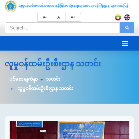
A-
A
A+
လူမှုဝန်ထမ်းဦးစီးဌာန သတင်း
ပင်မစာမျက်နှာ
သတင်း
လူမှုဝန်ထမ်းဦးစီးဌာန သတင်း