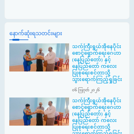
နောက်ဆုံးရသတင်းများ
သက်ကြီးရွယ်အိုနေပိုင်း
စောင့်ရှောက်ရေးဂေဟာ
(နေပြည်တော်) နှင့်
နေပြည်တော် ကလေး
ပြုစုရေးစင်တာသို့
သွားရောက်ကြည့်ရှုခြင်း
၀၆ ဩဂုတ် ၂၀၂၆
သက်ကြီးရွယ်အိုနေပိုင်း
စောင့်ရှောက်ရေးဂေဟာ
(နေပြည်တော်) နှင့်
နေပြည်တော် ကလေး
ပြုစုရေးစင်တာသို့
သွားရောက်ကြည့်ရှုခြင်း