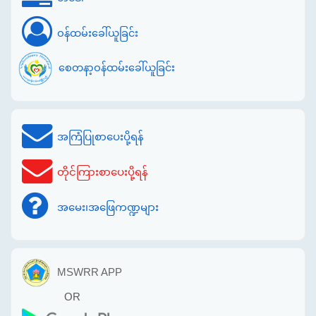
ဝန်ထမ်းခေါ်ယူခြင်း
စေတနာ့ဝန်ထမ်းခေါ်ယူခြင်း
အကြံပြုစာပေးပို့ရန်
တိုင်ကြားစာပေးပို့ရန်
အမေး၊အဖြေကဏ္ဍများ
MSWRR APP
OR