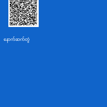
စိုက်ပျိုးရေး၊မွေးမြူရေးနှင့်ဆည်မြောင်းဝန်ကြီးဌာန
ပို့ဆောင်ရေးနှင့်ဆက်သွယ်ရေးဝန်ကြီးဌာန
သယံဇာတနှင့်ပတ်ဝန်းကျင်ထိန်းသိမ်းရေးဝန်ကြီးဌာန
လျှပ်စစ်နှင့်စွမ်းအင်ဝန်ကြီးဌာန
နောက်ဆက်တွဲ
အလုပ်သမား၊လူဝင်မှုကြီးကြပ်ရေးနှင့်ပြည်သူ့အင်အား
ဝန်ကြီးဌာန
စီးပွားရေးနှင့်ကူးသန်းရောင်းဝယ်ရေးဝန်ကြီးဌာန
ပညာရေးဝန်ကြီးဌာန
ကျန်းမာရေးနှင့်အားကစားဝန်ကြီးဌာန
ဆောက်လုပ်ရေးဝန်ကြီးဌာန
လူမူဝန်ထမ်း၊ကယ်ဆယ်ရေးနှင့်ပြန်လည်နေရာချထားရေး
ဝန်ကြီးဌာန
ဟိုတယ်နှင့်ခရီးသွားလာရေးဝန်ကြီးဌာန