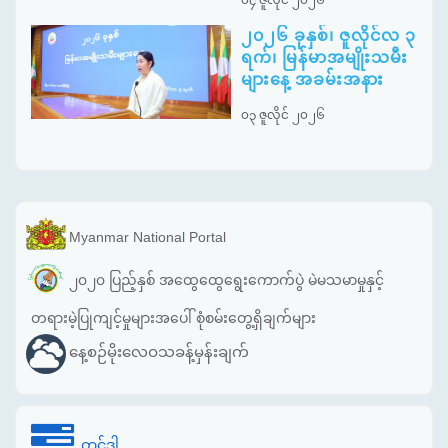
၀၄ ဇူလိုင် ၂၀၂၆
၂၀၂၆ ခုနှစ်၊ ဇူလိုင်လ ၃
ရက်၊ မြန်မာအမျိုးသမီး
များနေ့ အခမ်းအနား
၀၃ ဇူလိုင် ၂၀၂၆
Myanmar National Portal
၂၀၂၀ ပြည့်နှစ် အထွေထွေရွေးကောက်ပွဲ မဲမသမာမှုနှင့်
တရားမဲ့ပြုကျင့်မှုများအပေါ် စုံစမ်းတွေ့ရှိချက်များ
နေ့စဉ်မိုးလေဝသခန့်မှန်းချက်
တင်ဒါ