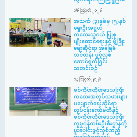
၀၆ ဩဂုတ် ၂၀၂၆
အသက် (၃)နှစ်မှ (၅)နှစ်
ရှေးဦးအရွယ်
ကလေးသူငယ် ပြုစု
ပျိုးထောင်ရေးနှင့် ဖွံ့ဖြိုး
ရေးဆိုင်ရာ အခြေခံ
သင်တန်း ဖွင့်လှစ်
ဆောင်ရွက်ခြင်း
သတင်းစဉ်
၀၃ ဩဂုတ် ၂၀၂၆
စစ်ကိုင်းတိုင်းဒေသကြီး
ကလေးအလုပ်သမားများ
ပပျောက်ရေးဆိုင်ရာ
လုပ်ငန်းကော်မတီနှင့်
စစ်ကိုင်းတိုင်းဒေသကြီး
လူမှုဝန်ထမ်းဦးစီးဌာနတို့
ပူးပေါင်းဖွင့်လှစ်သည့်