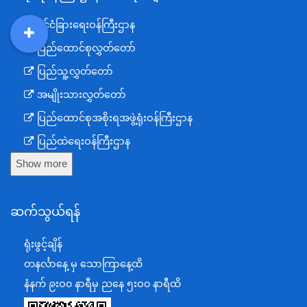
နိုင်ငံခြားရေးဝန်ကြီးဌာန
DDM
MOS
DSW
DOR
ပြည်ထောင်စုလွှတ်တော်
ပြည်သူ့လွှတ်တော်
အမျိုးသားလွှတ်တော်
ပြည်ထောင်စုအစိုးရအဖွဲ့ရုံးဝန်ကြီးဌာန
ပြည်ထဲရေးဝန်ကြီးဌာန
Show more
ကာကွယ်ရေးဝန်ကြီးဌာန
နယ်စပ်ရေးရာဝန်ကြီးဌာန
ဆက်သွယ်ရန်
စီမံကိန်း၊ဘဏ္ဍာရေးနှင့်စက်မှုဝန်ကြီးဌာန
ရင်းနှီးမြှုပ်နှံမှုနှင့် နိုင်ငံခြားစီးပွားဆက်သွယ်ရေးဝန်ကြီးဌာန
ရုံးဖွင့်ချိန်
အပြည်ပြည်ဆိုင်ရာပူးပေါင်းဆောင်ရွက်ရေးဝန်ကြီးဌာန
တနင်္လာနေ့ မှ သောကြာနေ့ထိ
ပြန်ကြားရေးဝန်ကြီးဌာန
နံနက် ၉းဝ၀ နာရီမှ ညနေ ၅းဝ၀ နာရီထိ
သာသနာရေးနှင့် ယဉ်ကျေးမှုဝန်ကြီးဌာန