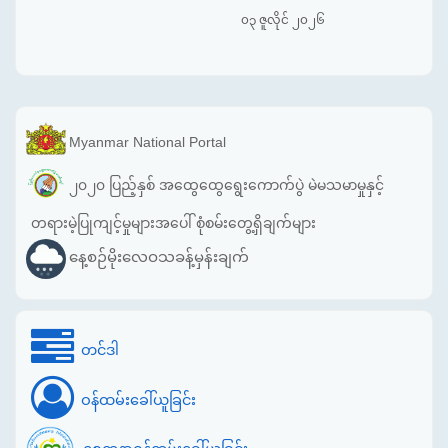
၀၃ ဇူလိုင် ၂၀၂၆
Myanmar National Portal
၂၀၂၀ ပြည့်နှစ် အထွေထွေရွေးကောက်ပွဲ မဲမသမာမှုနှင့်
တရားမဲ့ပြုကျင့်မှုများအပေါ် စုံစမ်းတွေ့ရှိချက်များ
နေ့စဉ်မိုးလေဝသခန့်မှန်းချက်
တင်ဒါ
ဝန်ထမ်းခေါ်ယူခြင်း