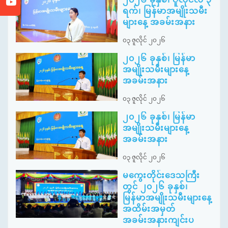
ရက်၊ မြန်မာအမျိုးသမီး
များနေ့ အခမ်းအနား
၀၃ ဇူလိုင် ၂၀၂၆
၂၀၂၆ ခုနှစ်၊ မြန်မာ
အမျိုးသမီးများနေ့
အခမ်းအနား
၀၃ ဇူလိုင် ၂၀၂၆
၂၀၂၆ ခုနှစ်၊ မြန်မာ
အမျိုးသမီးများနေ့
အခမ်းအနား
၀၃ ဇူလိုင် ၂၀၂၆
မကွေးတိုင်းဒေသကြီး
တွင် ၂၀၂၆ ခုနှစ်၊
မြန်မာအမျိုးသမီးများနေ့
အထိမ်းအမှတ်
အခမ်းအနားကျင်းပ