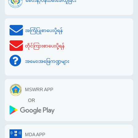
စေတနာ့ဝန်ထမ်းခေါ်ယူခြင်း
အကြံပြုစာပေးပို့ရန်
တိုင်ကြားစာပေးပို့ရန်
အမေး၊အဖြေကဏ္ဍများ
MSWRR APP
OR
MDA APP