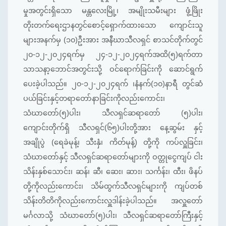
မှုအတွင်းရှိသော မန္တလေးမြို့၊ အမျိုးသမီးများ ဖွံ့ဖြိုး
တိုးတက်ရေးဌာနတွင်စောင့်ရှောက်ထားသော ကျောင်းသူ
များအနက်မှ (၁၀)ဦးအား အနီဃာသီလရှင် စာသင်တိုက်တွင်
၂၀-၁၂-၂၀၂၄ရက်မှ ၂၄-၁၂-၂၀၂၄ရက်အထိ(၅)ရက်တာ
သာသနာ့ဘောင်အတွင်းသို့ ဝင်ရောက်ခြင်းကို ဆောင်ရွက်
ပေးခဲ့ပါသည်။ ၂၀-၁၂-၂၀၂၄ရက် ၊နံနက်(၁၀)နာရီ တွင်ဆံ
ပယ်ခြင်းနှင့်တရာတော်နာခြင်းကိုလည်းကောင်း၊
သံဃာတော်(၅)ပါး၊ သီလရှင်ဆရာတော် (၅)ပါး၊
ကျောင်းတိုက်ရှိ သီလရှင်(၆၅)ပါးတို့အား နေ့ဆွမ်း နှင့်
အချိုပွဲ (ရေခဲမုန့်၊ သီးနှံ၊ ကိတ်မုန့်) တို့ကို ကပ်လှူခြင်း၊
သံဃာတော်နှင့် သီလရှင်ဆရာတော်များကို ဝတ္တုငွေကျပ် ငါး
သိန်းနှစ်သောင်း၊ ဆန်၊ ဆီ၊ ဆေး၊ ဆား၊ သင်္ကန်း၊ ထီး၊ ဖိနပ်
တို့ကိုလည်းကောင်း၊ သိမ်ထွက်သီလရှင်များကို ကျပ်တစ်
သိန်းတိတိကိုလည်းကောင်းလှူဒါန်းခဲ့ပါသည်။ အလှူတော်
မင်္ဂလာသို့ သံဃာတော်(၅)ပါး၊ သီလရှင်ဆရာတော်ကြီးနှင့်