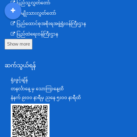
ပြည်သူ့လွှတ်တော်
အမျိုးသားလွှတ်တော်
DDM
MOS
DSW
DOR
ပြည်ထောင်စုအစိုးရအဖွဲ့ရုံးဝန်ကြီးဌာန
ပြည်ထဲရေးဝန်ကြီးဌာန
Show more
ကာကွယ်ရေးဝန်ကြီးဌာန
နယ်စပ်ရေးရာဝန်ကြီးဌာန
ဆက်သွယ်ရန်
စီမံကိန်း၊ဘဏ္ဍာရေးနှင့်စက်မှုဝန်ကြီးဌာန
ရင်းနှီးမြှုပ်နှံမှုနှင့် နိုင်ငံခြားစီးပွားဆက်သွယ်ရေးဝန်ကြီးဌာန
ရုံးဖွင့်ချိန်
အပြည်ပြည်ဆိုင်ရာပူးပေါင်းဆောင်ရွက်ရေးဝန်ကြီးဌာန
တနင်္လာနေ့ မှ သောကြာနေ့ထိ
ပြန်ကြားရေးဝန်ကြီးဌာန
နံနက် ၉းဝ၀ နာရီမှ ညနေ ၅းဝ၀ နာရီထိ
သာသနာရေးနှင့် ယဉ်ကျေးမှုဝန်ကြီးဌာန
စိုက်ပျိုးရေး၊မွေးမြူရေးနှင့်ဆည်မြောင်းဝန်ကြီးဌာန
ပို့ဆောင်ရေးနှင့်ဆက်သွယ်ရေးဝန်ကြီးဌာန