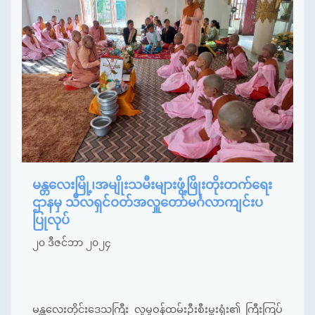
မန္တလေးမြို့၊အမျိုးသမီးများဖွံ့ဖြိုးတိုးတက်ရေး
ဌာနမှ သီလရှင်ဝတ်အလှူတော်မင်္ဂလာကျင်းပ
ပြုလုပ်
၂၀ ဒီဇင်ဘာ ၂၀၂၄
မန္တလေးတိုင်းဒေသကြီး လူမှုဝန်ထမ်းဦးစီးမှူးရုံး၏ ကြီးကြပ်