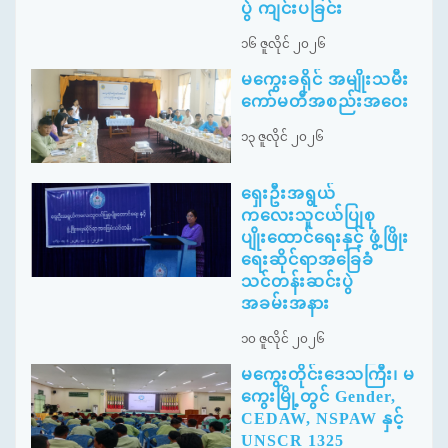
ပွဲ ကျင်းပခြင်း
၁၆ ဇူလိုင် ၂၀၂၆
မကွေးခရိုင် အမျိုးသမီး
ကော်မတီအစည်းအဝေး
၁၃ ဇူလိုင် ၂၀၂၆
ရှေးဦးအရွယ်
ကလေးသူငယ်ပြုစု
ပျိုးထောင်ရေးနှင့် ဖွံ့ဖြိုး
ရေးဆိုင်ရာအခြေခံ
သင်တန်းဆင်းပွဲ
အခမ်းအနား
၁၀ ဇူလိုင် ၂၀၂၆
မကွေးတိုင်းဒေသကြီး၊ မ
ကွေးမြို့တွင် Gender,
CEDAW, NSPAW နှင့်
UNSCR 1325