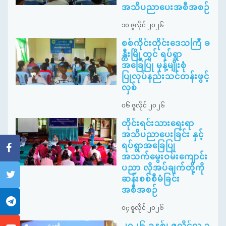
အသိပညာပေးအစီအစဉ်
၁၀ ဇူလိုင် ၂၀၂၆
စစ်ကိုင်းတိုင်းဒေသကြီ ခ
န္တီးမြို့တွင် ရပ်ရွာ
အခြေပြု မုန့်မျိုးစုံ
ပြုလုပ်နည်းသင်တန်းဖွင့်
လှစ်
၀၆ ဇူလိုင် ၂၀၂၆
တိုင်းရင်းသားရေးရာ
အသိပညာပေးခြင်း နှင့်
ရပ်ရွာအခြေပြု
အသက်မွေးဝမ်းကျောင်း
ပညာ လိုအပ်ချက်တို့ကို
ဆန်းစစ်စီမံခြင်း
အစီအစဉ်
၀၄ ဇူလိုင် ၂၀၂၆
၂၀၂၆ ခုနှစ်၊ ဇူလိုင်လ ၃