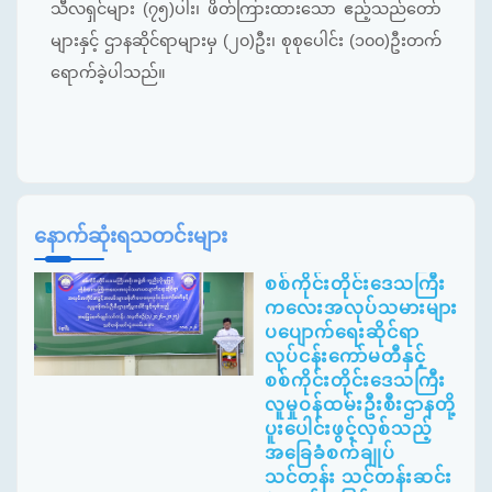
သီလရှင်များ (၇၅)ပါး၊ ဖိတ်ကြားထားသော ဧည့်သည်တော်
များနှင့် ဌာနဆိုင်ရာများမှ (၂၀)ဦး၊ စုစုပေါင်း (၁၀၀)ဦးတက်
ရောက်ခဲ့ပါသည်။
နောက်ဆုံးရသတင်းများ
စစ်ကိုင်းတိုင်းဒေသကြီး
ကလေးအလုပ်သမားများ
ပပျောက်ရေးဆိုင်ရာ
လုပ်ငန်းကော်မတီနှင့်
စစ်ကိုင်းတိုင်းဒေသကြီး
လူမှုဝန်ထမ်းဦးစီးဌာနတို့
ပူးပေါင်းဖွင့်လှစ်သည့်
အခြေခံစက်ချုပ်
သင်တန်း သင်တန်းဆင်း