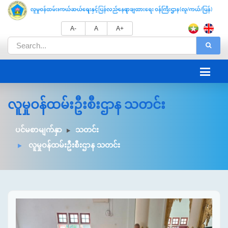
A-
A
A+
လူမှုဝန်ထမ်းဦးစီးဌာန သတင်း
ပင်မစာမျက်နှာ
သတင်း
လူမှုဝန်ထမ်းဦးစီးဌာန သတင်း