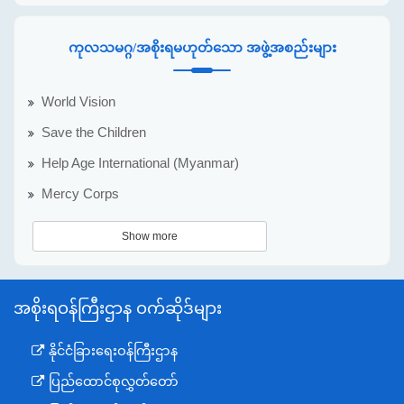
ကုလသမဂ္ဂ/အစိုးရမဟုတ်သော အဖွဲ့အစည်းများ
World Vision
Save the Children
Help Age International (Myanmar)
Mercy Corps
Show more
အစိုးရဝန်ကြီးဌာန ဝက်ဆိုဒ်များ
နိုင်ငံခြားရေးဝန်ကြီးဌာန
ပြည်ထောင်စုလွှတ်တော်