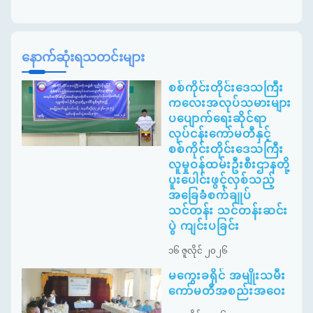
နောက်ဆုံးရသတင်းများ
စစ်ကိုင်းတိုင်းဒေသကြီး
ကလေးအလုပ်သမားများ
ပပျောက်ရေးဆိုင်ရာ
လုပ်ငန်းကော်မတီနှင့်
စစ်ကိုင်းတိုင်းဒေသကြီး
လူမှုဝန်ထမ်းဦးစီးဌာနတို့
ပူးပေါင်းဖွင့်လှစ်သည့်
အခြေခံစက်ချုပ်
သင်တန်း သင်တန်းဆင်း
ပွဲ ကျင်းပခြင်း
၁၆ ဇူလိုင် ၂၀၂၆
မကွေးခရိုင် အမျိုးသမီး
ကော်မတီအစည်းအဝေး