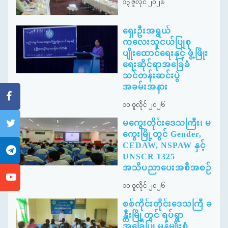
၁၃ ဇူလိုင် ၂၀၂၆
ရှေးဦးအရွယ်
ကလေးသူငယ်ပြုစု
ပျိုးထောင်ရေးနှင့် ဖွံ့ဖြိုး
ရေးဆိုင်ရာအခြေခံ
သင်တန်းဆင်းပွဲ
အခမ်းအနား
၁၀ ဇူလိုင် ၂၀၂၆
မကွေးတိုင်းဒေသကြီး၊ မ
ကွေးမြို့တွင် Gender,
CEDAW, NSPAW နှင့်
UNSCR 1325
အသိပညာပေးအစီအစဉ်
၁၀ ဇူလိုင် ၂၀၂၆
စစ်ကိုင်းတိုင်းဒေသကြီ ခ
န္တီးမြို့တွင် ရပ်ရွာ
အခြေပြု မုန့်မျိုးစုံ