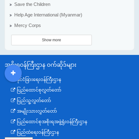
Save the Children
Help Age International (Myanmar)
Mercy Corps
Show more
အစိုးရဝန်ကြီးဌာန ဝက်ဆိုဒ်များ
နိုင်ငံခြားရေးဝန်ကြီးဌာန
DDM
MOS
DSW
DOR
ပြည်ထောင်စုလွှတ်တော်
ပြည်သူ့လွှတ်တော်
အမျိုးသားလွှတ်တော်
ပြည်ထောင်စုအစိုးရအဖွဲ့ရုံးဝန်ကြီးဌာန
ပြည်ထဲရေးဝန်ကြီးဌာန