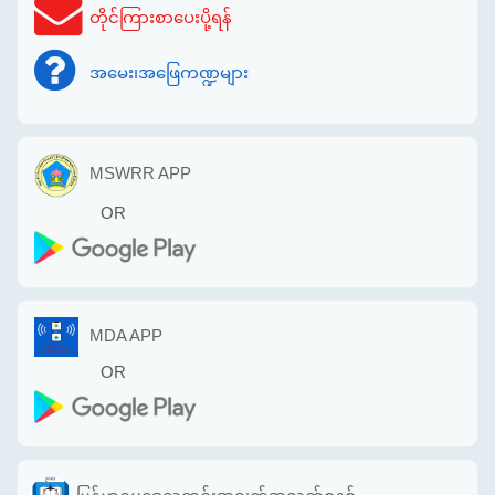
တိုင်ကြားစာပေးပို့ရန်
အမေး၊အဖြေကဏ္ဍများ
MSWRR APP
OR
MDA APP
OR