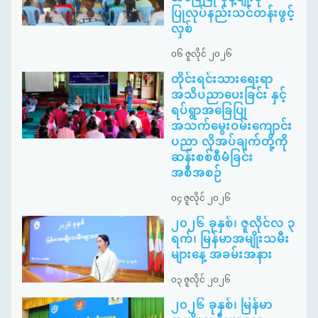
ပြုလုပ်နည်းသင်တန်းဖွင့်
လှစ်
၀၆ ဇူလိုင် ၂၀၂၆
တိုင်းရင်းသားရေးရာ
အသိပညာပေးခြင်း နှင့်
ရပ်ရွာအခြေပြု
အသက်မွေးဝမ်းကျောင်း
ပညာ လိုအပ်ချက်တို့ကို
ဆန်းစစ်စီမံခြင်း
အစီအစဉ်
၀၄ ဇူလိုင် ၂၀၂၆
၂၀၂၆ ခုနှစ်၊ ဇူလိုင်လ ၃
ရက်၊ မြန်မာအမျိုးသမီး
များနေ့ အခမ်းအနား
၀၃ ဇူလိုင် ၂၀၂၆
၂၀၂၆ ခုနှစ်၊ မြန်မာ