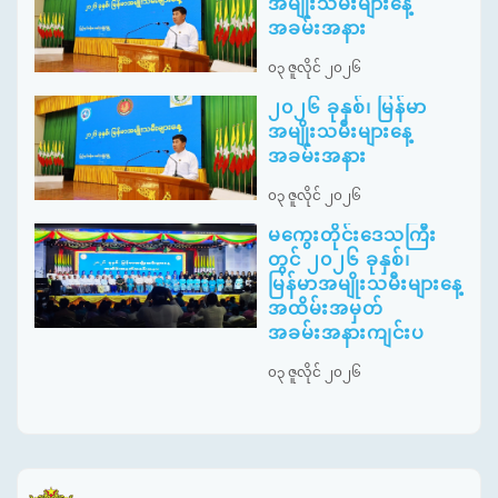
အမျိုးသမီးများနေ့
အခမ်းအနား
၀၃ ဇူလိုင် ၂၀၂၆
၂၀၂၆ ခုနှစ်၊ မြန်မာ
အမျိုးသမီးများနေ့
အခမ်းအနား
၀၃ ဇူလိုင် ၂၀၂၆
မကွေးတိုင်းဒေသကြီး
တွင် ၂၀၂၆ ခုနှစ်၊
မြန်မာအမျိုးသမီးများနေ့
အထိမ်းအမှတ်
အခမ်းအနားကျင်းပ
၀၃ ဇူလိုင် ၂၀၂၆