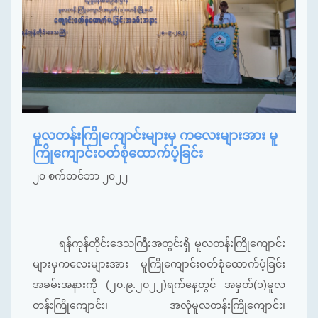
မူလတန်းကြိုကျောင်းများမှ ကလေးများအား မူ
ကြိုကျောင်းဝတ်စုံထောက်ပံ့ခြင်း
၂၀ စက်တင်ဘာ ၂၀၂၂
ရန်ကုန်တိုင်းဒေသကြီးအတွင်းရှိ မူလတန်းကြိုကျောင်း
များမှကလေးများအား မူကြိုကျောင်းဝတ်စုံထောက်ပံ့ခြင်း
အခမ်းအနားကို (၂၀.၉.၂၀၂၂)ရက်နေ့တွင် အမှတ်(၁)မူလ
တန်းကြိုကျောင်း၊ အလုံမူလတန်းကြိုကျောင်း၊