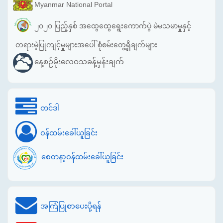
Myanmar National Portal
၂၀၂၀ ပြည့်နှစ် အထွေထွေရွေးကောက်ပွဲ မဲမသမာမှုနှင့်
တရားမဲ့ပြုကျင့်မှုများအပေါ် စုံစမ်းတွေ့ရှိချက်များ
နေ့စဉ်မိုးလေဝသခန့်မှန်းချက်
တင်ဒါ
ဝန်ထမ်းခေါ်ယူခြင်း
စေတနာ့ဝန်ထမ်းခေါ်ယူခြင်း
အကြံပြုစာပေးပို့ရန်