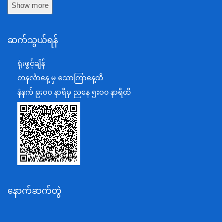
Show more
ကာကွယ်ရေးဝန်ကြီးဌာန
နယ်စပ်ရေးရာဝန်ကြီးဌာန
ဆက်သွယ်ရန်
စီမံကိန်း၊ဘဏ္ဍာရေးနှင့်စက်မှုဝန်ကြီးဌာန
ရင်းနှီးမြှုပ်နှံမှုနှင့် နိုင်ငံခြားစီးပွားဆက်သွယ်ရေးဝန်ကြီးဌာန
ရုံးဖွင့်ချိန်
အပြည်ပြည်ဆိုင်ရာပူးပေါင်းဆောင်ရွက်ရေးဝန်ကြီးဌာန
တနင်္လာနေ့ မှ သောကြာနေ့ထိ
ပြန်ကြားရေးဝန်ကြီးဌာန
နံနက် ၉းဝ၀ နာရီမှ ညနေ ၅းဝ၀ နာရီထိ
သာသနာရေးနှင့် ယဉ်ကျေးမှုဝန်ကြီးဌာန
စိုက်ပျိုးရေး၊မွေးမြူရေးနှင့်ဆည်မြောင်းဝန်ကြီးဌာန
ပို့ဆောင်ရေးနှင့်ဆက်သွယ်ရေးဝန်ကြီးဌာန
သယံဇာတနှင့်ပတ်ဝန်းကျင်ထိန်းသိမ်းရေးဝန်ကြီးဌာန
လျှပ်စစ်နှင့်စွမ်းအင်ဝန်ကြီးဌာန
နောက်ဆက်တွဲ
အလုပ်သမား၊လူဝင်မှုကြီးကြပ်ရေးနှင့်ပြည်သူ့အင်အား
ဝန်ကြီးဌာန