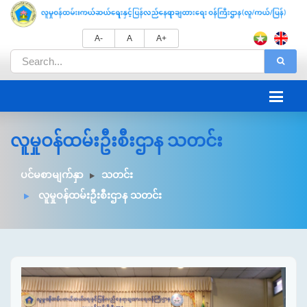
A-
A
A+
လူမှုဝန်ထမ်းဦးစီးဌာန သတင်း
ပင်မစာမျက်နှာ
သတင်း
လူမှုဝန်ထမ်းဦးစီးဌာန သတင်း