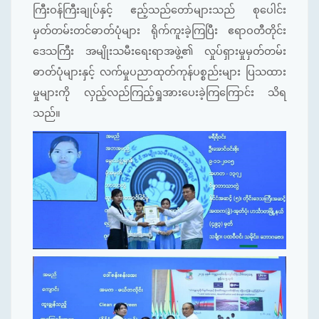
ကြီးဝန်ကြီးချုပ်နှင့် ဧည့်သည်တော်များသည် စုပေါင်း
မှတ်တမ်းတင်ဓာတ်ပုံများ ရိုက်ကူးခဲ့ကြပြီး ဧရာဝတီတိုင်း
ဒေသကြီး အမျိုးသမီးရေးရာအဖွဲ့၏ လှုပ်ရှားမှုမှတ်တမ်း
ဓာတ်ပုံများနှင့် လက်မှုပညာထုတ်ကုန်ပစ္စည်းများ ပြသထား
မှုများကို လှည့်လည်ကြည့်ရှုအားပေးခဲ့ကြကြောင်း သိရ
သည်။