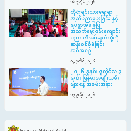
၀၆ ဇူလိုင် ၂၀၂၆
တိုင်းရင်းသားရေးရာ
အသိပညာပေးခြင်း နှင့်
ရပ်ရွာအခြေပြု
အသက်မွေးဝမ်းကျောင်း
ပညာ လိုအပ်ချက်တို့ကို
ဆန်းစစ်စီမံခြင်း
အစီအစဉ်
၀၄ ဇူလိုင် ၂၀၂၆
၂၀၂၆ ခုနှစ်၊ ဇူလိုင်လ ၃
ရက်၊ မြန်မာအမျိုးသမီး
များနေ့ အခမ်းအနား
၀၃ ဇူလိုင် ၂၀၂၆
Myanmar National Portal