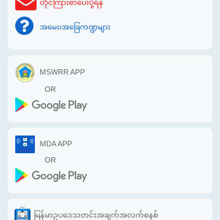
တိုင်ကြားစာပေးပို့ရန်
အမေး၊အဖြေကဏ္ဍများ
MSWRR APP
OR
MDA APP
OR
မြန်မာဥပဒေသတင်းအချက်အလက်စနစ်