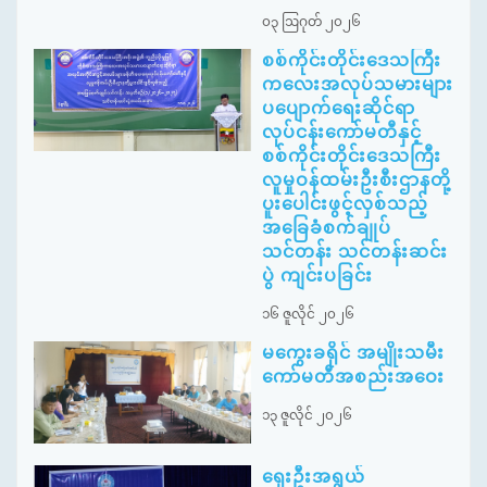
၀၃ ဩဂုတ် ၂၀၂၆
စစ်ကိုင်းတိုင်းဒေသကြီး
ကလေးအလုပ်သမားများ
ပပျောက်ရေးဆိုင်ရာ
လုပ်ငန်းကော်မတီနှင့်
စစ်ကိုင်းတိုင်းဒေသကြီး
လူမှုဝန်ထမ်းဦးစီးဌာနတို့
ပူးပေါင်းဖွင့်လှစ်သည့်
အခြေခံစက်ချုပ်
သင်တန်း သင်တန်းဆင်း
ပွဲ ကျင်းပခြင်း
၁၆ ဇူလိုင် ၂၀၂၆
မကွေးခရိုင် အမျိုးသမီး
ကော်မတီအစည်းအဝေး
၁၃ ဇူလိုင် ၂၀၂၆
ရှေးဦးအရွယ်