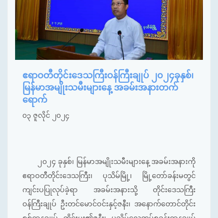
ဧရာဝတီတိုင်းဒေသကြီးဝန်ကြီးချုပ် ၂၀၂၄ခုနှစ်၊
မြန်မာအမျိုးသမီးများနေ့ အခမ်းအနားတက်
ရောက်
၀၃ ဇူလိုင် ၂၀၂၄
၂၀၂၄ ခုနှစ်၊ မြန်မာအမျိုးသမီးများနေ့ အခမ်းအနားကို
ဧရာဝတီတိုင်းဒေသကြီး၊ ပုသိမ်မြို့၊ မြို့တော်ခန်းမတွင်
ကျင်းပပြုလုပ်ခဲ့ရာ အခမ်းအနားသို့ တိုင်းဒေသကြီး
ဝန်ကြီးချုပ် ဦးတင်မောင်ဝင်းနှင့်ဇနီး၊ အနောက်တောင်တိုင်း
စစ်ဌာနချုပ် တိုင်းမှူး၏ဇနီး၊ ပုသိမ်လေတပ်စခန်းဌာနချုပ်