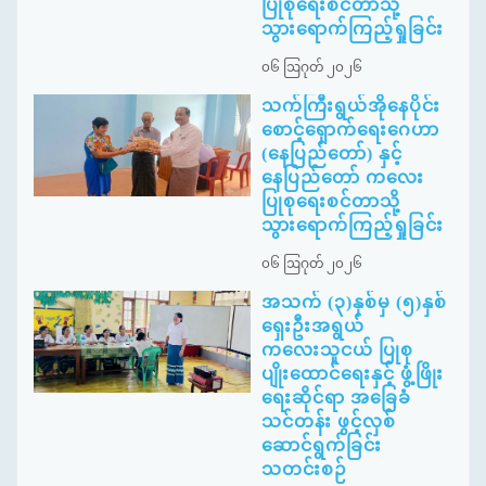
ပြုစုရေးစင်တာသို့
သွားရောက်ကြည့်ရှုခြင်း
၀၆ ဩဂုတ် ၂၀၂၆
သက်ကြီးရွယ်အိုနေပိုင်း
စောင့်ရှောက်ရေးဂေဟာ
(နေပြည်တော်) နှင့်
နေပြည်တော် ကလေး
ပြုစုရေးစင်တာသို့
သွားရောက်ကြည့်ရှုခြင်း
၀၆ ဩဂုတ် ၂၀၂၆
အသက် (၃)နှစ်မှ (၅)နှစ်
ရှေးဦးအရွယ်
ကလေးသူငယ် ပြုစု
ပျိုးထောင်ရေးနှင့် ဖွံ့ဖြိုး
ရေးဆိုင်ရာ အခြေခံ
သင်တန်း ဖွင့်လှစ်
ဆောင်ရွက်ခြင်း
သတင်းစဉ်