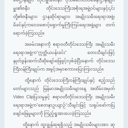
မှူး၏ဇနီး၊ တိုင်းဒေသကြီးအစိုးရအဖွဲ့ဝင်များနှင့်၎င်း
တို့၏ဇနီးများ၊ ဌာနဆိုင်ရာများ၊ အမျိုးသမီးရေးရာအဖွဲ့၊
မိခင်နှင့်ကလေးစောင့်ရှောက်မှုကြီးကြပ်ရေးအဖွဲ့များ တက်
ရောက်ခဲ့ကြသည်။
အခမ်းအနားကို ဧရာဝတီတိုင်းဒေသကြီး အမျိုးသမီး
ရေးရာအဖွဲ့က"ဣတ္ထိယပန်းခင်း" တေးသီချင်းဖြင့်
နှုတ်ခွန်းဆက်သီဆိုဖျော်ဖြေဖွင့်လှစ်ခဲ့ပြီးနောက် တိုင်းဒေသ
ကြီးဝန်ကြီးချုပ်က အဖွင့်အမှာစကားပြောကြားသည်။
ထို့နောက် တိုင်းဒေသကြီးဝန်ကြီးချုပ်နှင့် ဧည့်သည်
တော်များသည် မြန်မာအမျိုးသမီးများနေ့ အထိမ်းအမှတ်
Video Clipပြသမှုနှင့် ဧရာဝတီတိုင်းဒေသကြီး အမျိုးသမီး
ရေးရာအဖွဲ့က"စေတနာဥယျာဉ်"သီချင်းဖြင့် သရုပ်ဖော်ကပြ
ဖျော်ဖြေမှုများကို ကြည့်ရှုအားပေးခဲ့ကြသည်။
ထို့နောက် ထူးချွန်ဆုရရှိသည့် အမျိုးသမီးများအား ဆု