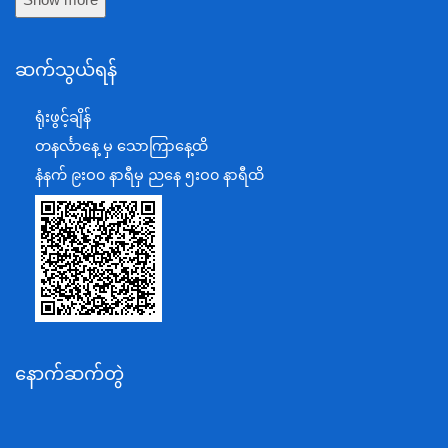
Show more
ကာကွယ်ရေးဝန်ကြီးဌာန
နယ်စပ်ရေးရာဝန်ကြီးဌာန
ဆက်သွယ်ရန်
စီမံကိန်း၊ဘဏ္ဍာရေးနှင့်စက်မှုဝန်ကြီးဌာန
ရင်းနှီးမြှုပ်နှံမှုနှင့် နိုင်ငံခြားစီးပွားဆက်သွယ်ရေးဝန်ကြီးဌာန
ရုံးဖွင့်ချိန်
အပြည်ပြည်ဆိုင်ရာပူးပေါင်းဆောင်ရွက်ရေးဝန်ကြီးဌာန
တနင်္လာနေ့ မှ သောကြာနေ့ထိ
ပြန်ကြားရေးဝန်ကြီးဌာန
နံနက် ၉းဝ၀ နာရီမှ ညနေ ၅းဝ၀ နာရီထိ
သာသနာရေးနှင့် ယဉ်ကျေးမှုဝန်ကြီးဌာန
စိုက်ပျိုးရေး၊မွေးမြူရေးနှင့်ဆည်မြောင်းဝန်ကြီးဌာန
ပို့ဆောင်ရေးနှင့်ဆက်သွယ်ရေးဝန်ကြီးဌာန
သယံဇာတနှင့်ပတ်ဝန်းကျင်ထိန်းသိမ်းရေးဝန်ကြီးဌာန
လျှပ်စစ်နှင့်စွမ်းအင်ဝန်ကြီးဌာန
နောက်ဆက်တွဲ
အလုပ်သမား၊လူဝင်မှုကြီးကြပ်ရေးနှင့်ပြည်သူ့အင်အား
ဝန်ကြီးဌာန
စီးပွားရေးနှင့်ကူးသန်းရောင်းဝယ်ရေးဝန်ကြီးဌာန