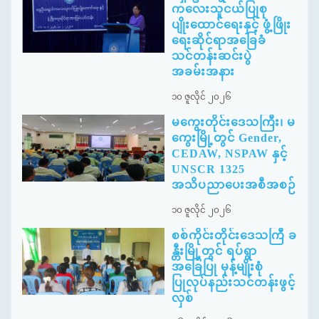
ကလေးသူငယ်ပြုစု
ပျိုးထောင်ရေးနှင့် ဖွံ့ဖြိုး
ရေးဆိုင်ရာအခြေခံ
သင်တန်းဆင်းပွဲ
အခမ်းအနား
၁၀ ဇူလိုင် ၂၀၂၆
မကွေးတိုင်းဒေသကြီး၊ မ
ကွေးမြို့တွင် Gender,
CEDAW, NSPAW နှင့်
UNSCR 1325
အသိပညာပေးအစီအစဉ်
၁၀ ဇူလိုင် ၂၀၂၆
စစ်ကိုင်းတိုင်းဒေသကြီ ခ
န္တီးမြို့တွင် ရပ်ရွာ
အခြေပြု မုန့်မျိုးစုံ
ပြုလုပ်နည်းသင်တန်းဖွင့်
လှစ်