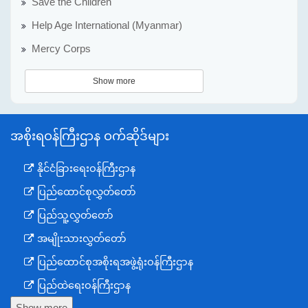
Save the Children
Help Age International (Myanmar)
Mercy Corps
Show more
အစိုးရဝန်ကြီးဌာန ဝက်ဆိုဒ်များ
နိုင်ငံခြားရေးဝန်ကြီးဌာန
ပြည်ထောင်စုလွှတ်တော်
ပြည်သူ့လွှတ်တော်
အမျိုးသားလွှတ်တော်
ပြည်ထောင်စုအစိုးရအဖွဲ့ရုံးဝန်ကြီးဌာန
ပြည်ထဲရေးဝန်ကြီးဌာန