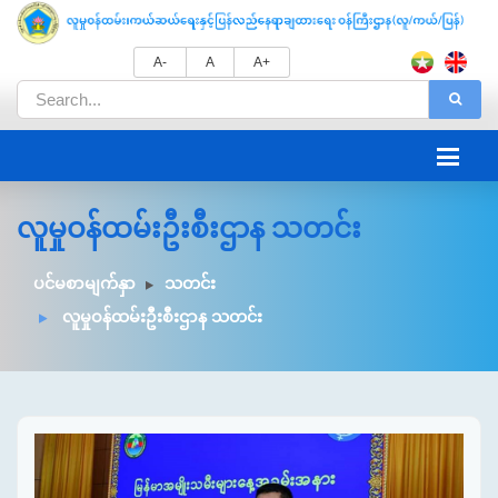
A-
A
A+
လူမှုဝန်ထမ်းဦးစီးဌာန သတင်း
ပင်မစာမျက်နှာ
သတင်း
လူမှုဝန်ထမ်းဦးစီးဌာန သတင်း