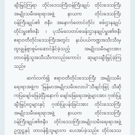
ချီးမြှင့်ကြရာ တိုင်းဒေသကြီးဝန်ကြီးချုပ် တိုင်းဒေသကြီး
အမျိုးသမီးရေးရာအဖွဲ့ နာယက တိုင်းဒေသကြီး
ဝန်ကြီးချုပ်၏ ဇနီး၊ အနောက်တောင်တိုင်း စစ်ဌာနချုပ်
တိုင်းမှူး၏ဇနီး ၊ ပုသိမ်လေတပ်စခန်းဌာနချုပ်မှူး၏ဇနီး
ဧရာဝတီတိုင်းဒေသကြီးအတွင်း နယ်ပယ်ကဏ္ဍအသီးသီးမှ
ထူးချွန်စွာစွမ်းဆောင်နိုင်ခဲ့သည့် အမျိုးသမီးများအား
တာဝန်ရှိသူအသီးသီးကလည်းကောင်း ဆုများချီးမြှင့်ခဲ့ကြ
သည်။
ဆက်လက်၍ ဧရာဝတီတိုင်းဒေသကြီး အမျိုးသမီး
ရေးရာအဖွဲ့က "မြန်မာအမျိုးသမီးလေးပါ"သီချင်းဖြင့် သီဆို
ကပြဖျော်ဖြေခဲ့ပြီးနောက် ဖျော်ဖြေရေးအဖွဲ့များအား ဂုဏ်ပြု
ချီးမြှင့်ငွေများနှင့် ဂုဏ်ပြုပန်းခြင်းအား တိုင်းဒေသကြီး
အမျိုးသမီးရေးရာအဖွဲ့ နာယက တိုင်းဒေသကြီး
ဝန်ကြီးချုပ်၏ဇနီး၊ တိုင်းဒေသကြီးအမျိုးသမီးရေးရာအဖွဲ့
ဥက္ကဋ္ဌနှင့် တာဝန်ရှိသူများက ပေးအပ်ခဲ့သည်။ တိုင်းဒေသ