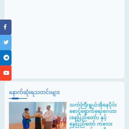
နောက်ဆုံးရသတင်းများ
သက်ကြီးရွယ်အိုနေပိုင်း
စောင့်ရှောက်ရေးဂေဟာ
(နေပြည်တော်) နှင့်
နေပြည်တော် ကလေး