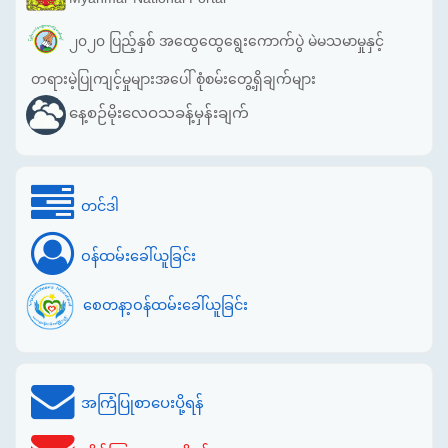
၂၀၂၀ ပြည့်နှစ် အထွေထွေရွေးကောက်ပွဲ မဲမသမာမှုနှင့်
တရားမဲ့ပြုကျင့်မှုများအပေါ် စုံစမ်းတွေ့ရှိချက်များ
နေ့စဉ်မိုးလေဝသခန့်မှန်းချက်
တင်ဒါ
ဝန်ထမ်းခေါ်ယူခြင်း
စေတနာ့ဝန်ထမ်းခေါ်ယူခြင်း
အကြံပြုစာပေးပို့ရန်